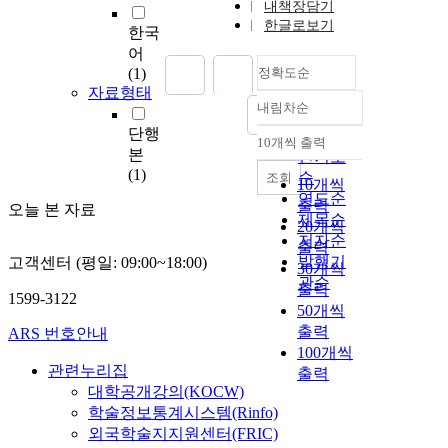
내책장담기
한글로보기
한국
어
(1)
정확도순
자료형태
내림차순
정확도
단행
순
10개씩 출력
내림차순
본
인기도
(1)
순
조회
10개씩
연도순
출력
오늘 본 자료
제목순
20개씩
저자순
출력
발행기
고객센터 (평일: 09:00~18:00)
30개씩
관순
출력
1599-3122
50개씩
출력
ARS 번호안내
100개씩
관련누리집
출력
대학공개강의(KOCW)
학술정보통계시스템(Rinfo)
외국학술지지원센터(FRIC)