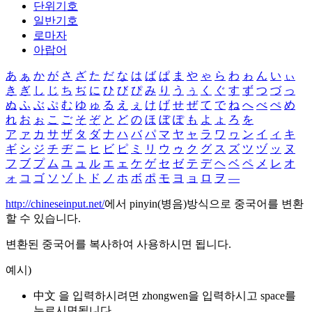
단위기호
일반기호
로마자
아랍어
あ
ぁ
か
が
さ
ざ
た
だ
な
は
ば
ぱ
ま
や
ゃ
ら
わ
ゎ
ん
い
ぃ
き
ぎ
し
じ
ち
ぢ
に
ひ
び
ぴ
み
り
う
ぅ
く
ぐ
す
ず
つ
づ
っ
ぬ
ふ
ぶ
ぷ
む
ゆ
ゅ
る
え
ぇ
け
げ
せ
ぜ
て
で
ね
へ
べ
ぺ
め
れ
お
ぉ
こ
ご
そ
ぞ
と
ど
の
ほ
ぼ
ぽ
も
よ
ょ
ろ
を
ア
ァ
カ
サ
ザ
タ
ダ
ナ
ハ
バ
パ
マ
ヤ
ャ
ラ
ワ
ヮ
ン
イ
ィ
キ
ギ
シ
ジ
チ
ヂ
ニ
ヒ
ビ
ピ
ミ
リ
ウ
ゥ
ク
グ
ス
ズ
ツ
ヅ
ッ
ヌ
フ
ブ
プ
ム
ユ
ュ
ル
エ
ェ
ケ
ゲ
セ
ゼ
テ
デ
ヘ
ベ
ペ
メ
レ
オ
ォ
コ
ゴ
ソ
ゾ
ト
ド
ノ
ホ
ボ
ポ
モ
ヨ
ョ
ロ
ヲ
―
http://chineseinput.net/
에서 pinyin(병음)방식으로 중국어를 변환
할 수 있습니다.
변환된 중국어를 복사하여 사용하시면 됩니다.
예시)
中文 을 입력하시려면
zhongwen
을 입력하시고 space를
누르시면됩니다.