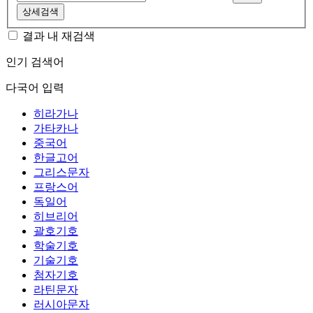
상세검색
결과 내 재검색
인기 검색어
다국어 입력
히라가나
가타카나
중국어
한글고어
그리스문자
프랑스어
독일어
히브리어
괄호기호
학술기호
기술기호
첨자기호
라틴문자
러시아문자