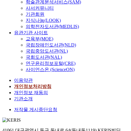
학술관계분석서비스(SAM)
사서커뮤니티
기관회원
지식나눔(LOOK)
의학전자도서관(MEDLIS)
유관기관 사이트
교육부(MOE)
국립장애인도서관(NLD)
국립중앙도서관(NL)
국회도서관(NAL)
연구윤리정보포털(CRE)
사이언스온 (ScienceON)
이용약관
개인정보처리방침
개인정보 재동의
기관소개
저작물 게시중단요청
41061 대구광역시 동구 동내로 64(동내동1119) KERIS빌딩