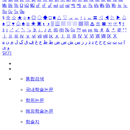
㎒
㎓
㎔
Ω
㏀
㏁
㎊
㎋
㎌
㏖
㏅
㎭
㎮
㎯
㏛
㎩
㎪
㎫
㎬
㏝
㏐
㏓
㏃
㏉
㏜
㏆
§
※
☆
★
○
●
◎
◇
◆
□
■
△
▽
→
←
↑
↓
↔
〓
◁
◀
▷
▶
♤
♠
♡
♥
♧
♣
⊙
◈
▣
◐
◑
▒
▤
▥
▨
▧
▦
▩
♨
☏
☎
☜
☞
¶
†
‡
↕
↗
↙
↖
↘
♭
♩
♪
♬
㉿
㈜
№
㏇
™
㏂
㏘
℡
＃
＆
＊
＠
ª
º
ⅰ
ⅱ
ⅲ
ⅳ
ⅴ
ⅵ
ⅶ
ⅷ
ⅸ
ⅹ
Ⅰ
Ⅱ
Ⅲ
Ⅳ
Ⅴ
Ⅵ
Ⅶ
Ⅷ
Ⅸ
Ⅹ
ا
ب
ت
ث
ج
ح
خ
د
ذ
ر
ز
س
ش
ص
ض
ط
ظ
ع
غ
ف
ق
ک
ل
م
ن
ه
و
ی
닫기
통합검색
국내학술논문
학위논문
해외학술논문
학술지