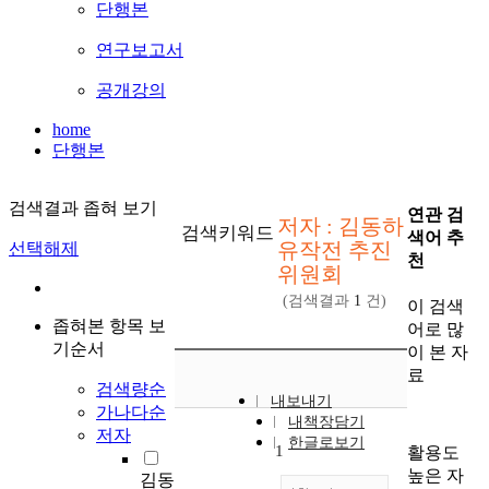
단행본
연구보고서
공개강의
home
단행본
검색결과 좁혀 보기
연관 검
저자 : 김동하
검색키워드
색어 추
유작전 추진
선택해제
천
위원회
(검색결과
1
건)
이 검색
좁혀본 항목 보
어로 많
기순서
이 본 자
료
검색량순
내보내기
가나다순
내책장담기
저자
한글로보기
1
활용도
높은 자
김동