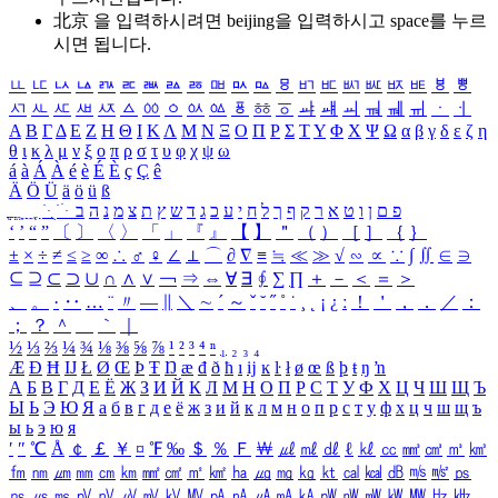
北京 을 입력하시려면
beijing
을 입력하시고 space를 누르
시면 됩니다.
ㅥ
ㅦ
ㅧ
ㅨ
ㅩ
ㅪ
ㅫ
ㅬ
ㅭ
ㅮ
ㅯ
ㅰ
ㅱ
ㅲ
ㅳ
ㅴ
ㅵ
ㅶ
ㅷ
ㅸ
ㅹ
ㅺ
ㅻ
ㅼ
ㅽ
ㅾ
ㅿ
ㆀ
ㆁ
ㆂ
ㆃ
ㆄ
ㆅ
ㆆ
ㆇ
ㆈ
ㆉ
ㆊ
ㆋ
ㆌ
ㆍ
ㆎ
Α
Β
Γ
Δ
Ε
Ζ
Η
Θ
Ι
Κ
Λ
Μ
Ν
Ξ
Ο
Π
Ρ
Σ
Τ
Υ
Φ
Χ
Ψ
Ω
α
β
γ
δ
ε
ζ
η
θ
ι
κ
λ
μ
ν
ξ
ο
π
ρ
σ
τ
υ
φ
χ
ψ
ω
á
à
Á
À
é
è
É
È
ç
Ç
ê
Ä
Ö
Ü
ä
ö
ü
ß
ְ
ֳ
ֲ
ֱ
ָ
ַ
ֵ
ֶ
ִ
ֹ
ּ
ֻ
ׂ
ׁ
ּ
ב
ה
נ
מ
צ
ת
ץ
ש
ד
ג
כ
ע
י
ח
ל
ך
ף
ק
ר
א
ט
ו
ן
ם
פ
‘
’
“
”
〔
〕
〈
〉
「
」
『
』
【
】
＂
（
）
［
］
｛
｝
±
×
÷
≠
≤
≥
∞
∴
♂
♀
∠
⊥
⌒
∂
∇
≡
≒
≪
≫
√
∽
∝
∵
∫
∬
∈
∋
⊆
⊇
⊂
⊃
∪
∩
∧
∨
￢
⇒
⇔
∀
∃
∮
∑
∏
＋
－
＜
＝
＞
、
。
·
‥
…
¨
〃
―
∥
＼
∼
´
～
ˇ
˘
˝
˚
˙
¸
˛
¡
¿
ː
！
＇
，
．
／
：
；
？
＾
＿
｀
｜
½
⅓
⅔
¼
¾
⅛
⅜
⅝
⅞
¹
²
³
⁴
ⁿ
₁
₂
₃
₄
Æ
Ð
Ħ
Ĳ
Ł
Ø
Œ
Þ
Ŧ
Ŋ
æ
đ
ð
ħ
ı
ĳ
ĸ
ŀ
ł
ø
œ
ß
þ
ŧ
ŋ
ŉ
А
Б
В
Г
Д
Е
Ё
Ж
З
И
Й
К
Л
М
Н
О
П
Р
С
Т
У
Ф
Х
Ц
Ч
Ш
Щ
Ъ
Ы
Ь
Э
Ю
Я
а
б
в
г
д
е
ё
ж
з
и
й
к
л
м
н
о
п
р
с
т
у
ф
х
ц
ч
ш
щ
ъ
ы
ь
э
ю
я
′
″
℃
Å
￠
￡
￥
¤
℉
‰
＄
％
Ｆ
￦
㎕
㎖
㎗
ℓ
㎘
㏄
㎣
㎤
㎥
㎦
㎙
㎚
㎛
㎜
㎝
㎞
㎟
㎠
㎡
㎢
㏊
㎍
㎎
㎏
㏏
㎈
㎉
㏈
㎧
㎨
㎰
㎱
㎲
㎳
㎴
㎵
㎶
㎷
㎸
㎹
㎀
㎁
㎂
㎃
㎄
㎺
㎻
㎽
㎾
㎿
㎐
㎑