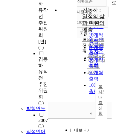
정확도순
료
하
김동하 :
유작
내림차순
정확도
열정의 삶
전
순
추진
10개씩 출력
과 미완의
내림차순
인기도
위원
예술
순
조회
10개씩
회
연도순
김동하
유작
출력
[편]
전
추진위원
제목순
(1)
20개씩
회
저자순
출력
김동하 유
발행기
김동
30개씩
작전 추진
관순
하
출력
위원회
유작
2007
50개씩
전
출력
추진
100개씩
복
위원
출력
사/
회
대
(1)
출
발행연도
신
청
2007
(1)
내보내기
작성언어