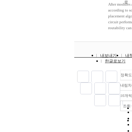
portion were i
After modules 
and the tumor 
according to 
larger andmore
placement algo
pleomorphic w
circuit perfor
prominent nucl
routability can
frequent mitos
by either flipp
comedo type t
modules about 
necrosis and sp
vertical and/or
proliferations 
axes of symmet
surrounding sof
내보내기
내
rotating modul
한글로보기
were present. T
keeping the m
very rare repor
placement fixe
salivary gland 
performance se
정확도
cystadenocarc
applications, it
Korean, and th
내림차
desirable to m
morphologic
maximum wire 
10개씩
dedifferentiat
Chong and Sa
accompanied b
that this probl
조회
clinical recurr
hard. In this p
have develope
Genetic-Algori
problem of mi