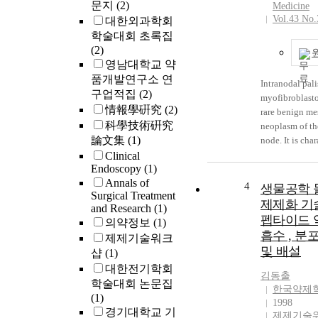
문지
(2)
Medicine
Vol.43 No.
대한외과학회
학술대회 초록집
(2)
영남대학교 약
품개발연구소 연
Intranodal pal
구업적집
(2)
myofibroblasto
情報學硏究
(2)
rare benign m
科學技術硏究
neoplasm of t
論文集
(1)
node. It is cha
by intranodal s
Clinical
Endoscopy
(1)
proliferation a
Annals of
amianthoid fib
4
생물공학 
Surgical Treatment
prominent hemo
제제화 기술
and Research
(1)
has been rarely
펩타이드 
의약정보
(1)
in South Korea
흡수 , 분포
제제기술워크
here on a case 
및 배설
샵
(1)
palisaded
대한전기학회
myofibroblast
김동출
arose in the le
학술대회 논문집
한국약제
lymph node. T
(1)
1998
mass was well
경기대학교 기
제제기술