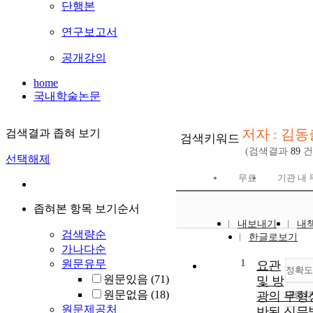
단행본
연구보고서
공개강의
home
국내학술논문
저자 : 김동
검색결과 좁혀 보기
검색키워드
(검색결과
89
건
선택해제
무료
기관 내 
좁혀본 항목 보기순서
내보내기
내
검색량순
한글로보기
가나다순
1
원문유무
요관
정확도
원문있음
(71)
및 방
원문없음
(18)
광의 무형
내림차
원문제공처
반된 신무