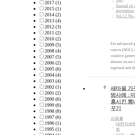
2007
2017
(1)
increase in the
Journal of 
2015
(1)
V_ss as a funct
prevention
2014
(2)
Vol.12 No.
EGCG dose (1
2013
(4)
suggest satura
2012
(3)
mechanism(s) 
2011
(2)
for the distrib
2010
(2)
elimination o
For advanced g
2009
(5)
fraction absorb
cancer (AGC), 
2008
(4)
EGCG after ora
curative gastr
2007
(5)
intraduodenal
disease recurs 
2006
(2)
administratio
regional and di
2005
(6)
were 13% and 
in 30∼50% of p
2004
(4)
dose, respectiv
Given the high 
2003
(4)
result suggests
relapse, seekin
2002
(1)
8
새마을 가
considerable d
prognostic fact
2001
(2)
범사례 : 
or eliminatio
crucial to allo
2000
(6)
in the gastroin
흥시킨 뽕
adapted treatm
1999
(6)
absorption afte
꾸기
this disease. E
1998
(8)
administration 
suggested that
1997
(6)
김동출
biologic behav
1996
(1)
대한지방
cancers with 
1995
(1)
회
mismatch repa