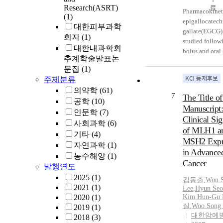
6.54×10^-7cm/s
Research(ASRT)
Pharmacokinet
presence of 5
(1)
epigallocatech
brefeldin-A. Th
대한피부과학
gallate(EGCG)
suggest the tra
회지
(1)
studied followi
receptor media
대한내과학회
bolus and oral
transcytosis of 
추계학술발표논
administration 
horseradish pe
문집
(1)
values of syst
conjugate acro
주제분류
clearance(CL) 
cell monolayer
의약학
(61)
67.9±5.2 and 2
7
The Title of
공학
(10)
5±1.4ml/min/
Manuscript
following i.v. 
인문학
(7)
Clinical Sig
administration
사회과학
(6)
of MLH1 a
and 5mg EGC
기타
(4)
MSH2 Expr
respectively. 
자연과학
(1)
of volume of d
in Advanced
농수해양
(1)
at steady state
Cancer
발행연도
380±56 and 8
2025
(1)
김동출
,
Won 
after i.v. bolus
2021
(1)
Lee
,
Hyun Seo
administration
2020
(1)
Kim
,
Hun-Gu
and 5mg EGC
실
,
Woo Song
2019
(1)
respectively. 
대한암예
2018
(3)
in the value o