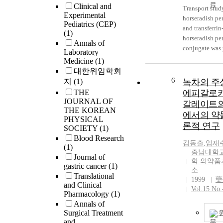
Clinical and
Transport stud
Experimental
horseradish pe
Pediatrics (CEP)
and transferrin
(1)
horseradish pe
Annals of
conjugate was
Laboratory
using an in vi
Medicine
(1)
cell cultured 
대한위암학회
grown on a po
6
지
(1)
녹차의 주
membrane of
THE
에피갈로
Transwell^ⓡ. 
JOURNAL OF
갈레이트의
peroxidase was
THE KOREAN
에서의 약
transported ac
PHYSICAL
론적 연구
SOCIETY
(1)
cell monolayer
Blood Research
Transferrin-ho
김동출
,
임재
(1)
peroxidase co
충남대학
Journal of
transported th
학 의약
gastric cancer
(1)
2 monolayer. 
소
Translational
apparent mem
1999
藥
and Clinical
permeability
Vol.15 No.
Pharmacology
(1)
coefficient(P_
Annals of
transferrin hor
Surgical Treatment
peroxidase co
and