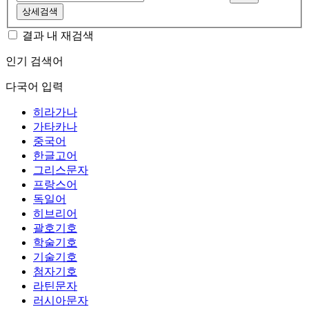
상세검색
결과 내 재검색
인기 검색어
다국어 입력
히라가나
가타카나
중국어
한글고어
그리스문자
프랑스어
독일어
히브리어
괄호기호
학술기호
기술기호
첨자기호
라틴문자
러시아문자