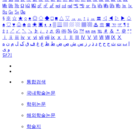
㎒
㎓
㎔
Ω
㏀
㏁
㎊
㎋
㎌
㏖
㏅
㎭
㎮
㎯
㏛
㎩
㎪
㎫
㎬
㏝
㏐
㏓
㏃
㏉
㏜
㏆
§
※
☆
★
○
●
◎
◇
◆
□
■
△
▽
→
←
↑
↓
↔
〓
◁
◀
▷
▶
♤
♠
♡
♥
♧
♣
⊙
◈
▣
◐
◑
▒
▤
▥
▨
▧
▦
▩
♨
☏
☎
☜
☞
¶
†
‡
↕
↗
↙
↖
↘
♭
♩
♪
♬
㉿
㈜
№
㏇
™
㏂
㏘
℡
＃
＆
＊
＠
ª
º
ⅰ
ⅱ
ⅲ
ⅳ
ⅴ
ⅵ
ⅶ
ⅷ
ⅸ
ⅹ
Ⅰ
Ⅱ
Ⅲ
Ⅳ
Ⅴ
Ⅵ
Ⅶ
Ⅷ
Ⅸ
Ⅹ
ا
ب
ت
ث
ج
ح
خ
د
ذ
ر
ز
س
ش
ص
ض
ط
ظ
ع
غ
ف
ق
ک
ل
م
ن
ه
و
ی
닫기
통합검색
국내학술논문
학위논문
해외학술논문
학술지