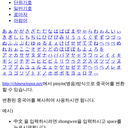
단위기호
일반기호
로마자
아랍어
あ
ぁ
か
が
さ
ざ
た
だ
な
は
ば
ぱ
ま
や
ゃ
ら
わ
ゎ
ん
い
ぃ
き
ぎ
し
じ
ち
ぢ
に
ひ
び
ぴ
み
り
う
ぅ
く
ぐ
す
ず
つ
づ
っ
ぬ
ふ
ぶ
ぷ
む
ゆ
ゅ
る
え
ぇ
け
げ
せ
ぜ
て
で
ね
へ
べ
ぺ
め
れ
お
ぉ
こ
ご
そ
ぞ
と
ど
の
ほ
ぼ
ぽ
も
よ
ょ
ろ
を
ア
ァ
カ
サ
ザ
タ
ダ
ナ
ハ
バ
パ
マ
ヤ
ャ
ラ
ワ
ヮ
ン
イ
ィ
キ
ギ
シ
ジ
チ
ヂ
ニ
ヒ
ビ
ピ
ミ
リ
ウ
ゥ
ク
グ
ス
ズ
ツ
ヅ
ッ
ヌ
フ
ブ
プ
ム
ユ
ュ
ル
エ
ェ
ケ
ゲ
セ
ゼ
テ
デ
ヘ
ベ
ペ
メ
レ
オ
ォ
コ
ゴ
ソ
ゾ
ト
ド
ノ
ホ
ボ
ポ
モ
ヨ
ョ
ロ
ヲ
―
http://chineseinput.net/
에서 pinyin(병음)방식으로 중국어를 변환
할 수 있습니다.
변환된 중국어를 복사하여 사용하시면 됩니다.
예시)
中文 을 입력하시려면
zhongwen
을 입력하시고 space를
누르시면됩니다.