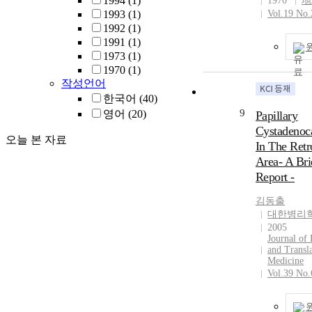
1994
(1)
1970
地
system deficie
1993
(1)
Vol.19 No.
distinct from t
1992
(1)
intact MMR in
1991
(1)
histopathologic
1973
(1)
cancer recurre
1970
(1)
survival. There
작성언어
conducted this
한국어
(40)
evaluate the cl
9
영어
(20)
Papillary
significances
Cystadenoc
and MSH2 expr
오늘 본 자료
In The Ret
AGC on varyin
Area- A Bri
criteria for
Report -
immunohistoc
expression. Th
김동출
included 87
대한병리
consecutively 
2005
patients with T
Journal of
and III AGC. W
and Transla
Medicine
statistically si
Vol.39 No.
difference in h
type on the pos
criteria where