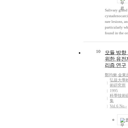
90% of cancer 
positive for M
Salivary gland
accepted as pos
cystadenocarc
other variables
rare lesions, a
prognosis such
particularly w
invasion, lym
found in the or
metastasis, sur
They have bee
could not find
recognized as 
differences i
grade carcinom
10
모듈 방향
MSH2 expressi
salivary gland
위한 유전
cancer cells. T
author reports 
리즘 연구
findings sugges
case of recurre
MLH1 and M
cystadenocarc
鄭均樂
,
金東
expression in
the right retro
弘益大學
not related to 
The initial ma
術硏究所
and there migh
multicystic an
1995
correlation be
科學技術
structures with
MLH1 express
集
features. The r
histological ty
Vol.6 No.-
mass showed ba
(Cancer Prev R
same histologic
239, 2007)
However the la
papillae and th