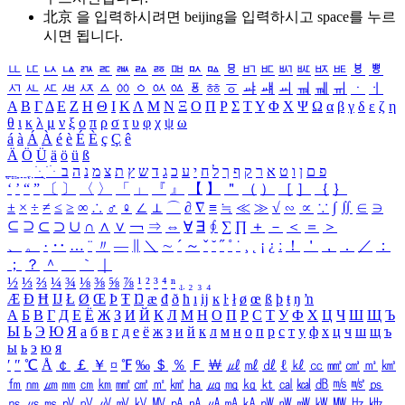
北京 을 입력하시려면
beijing
을 입력하시고 space를 누르
시면 됩니다.
ㅥ
ㅦ
ㅧ
ㅨ
ㅩ
ㅪ
ㅫ
ㅬ
ㅭ
ㅮ
ㅯ
ㅰ
ㅱ
ㅲ
ㅳ
ㅴ
ㅵ
ㅶ
ㅷ
ㅸ
ㅹ
ㅺ
ㅻ
ㅼ
ㅽ
ㅾ
ㅿ
ㆀ
ㆁ
ㆂ
ㆃ
ㆄ
ㆅ
ㆆ
ㆇ
ㆈ
ㆉ
ㆊ
ㆋ
ㆌ
ㆍ
ㆎ
Α
Β
Γ
Δ
Ε
Ζ
Η
Θ
Ι
Κ
Λ
Μ
Ν
Ξ
Ο
Π
Ρ
Σ
Τ
Υ
Φ
Χ
Ψ
Ω
α
β
γ
δ
ε
ζ
η
θ
ι
κ
λ
μ
ν
ξ
ο
π
ρ
σ
τ
υ
φ
χ
ψ
ω
á
à
Á
À
é
è
É
È
ç
Ç
ê
Ä
Ö
Ü
ä
ö
ü
ß
ְ
ֳ
ֲ
ֱ
ָ
ַ
ֵ
ֶ
ִ
ֹ
ּ
ֻ
ׂ
ׁ
ּ
ב
ה
נ
מ
צ
ת
ץ
ש
ד
ג
כ
ע
י
ח
ל
ך
ף
ק
ר
א
ט
ו
ן
ם
פ
‘
’
“
”
〔
〕
〈
〉
「
」
『
』
【
】
＂
（
）
［
］
｛
｝
±
×
÷
≠
≤
≥
∞
∴
♂
♀
∠
⊥
⌒
∂
∇
≡
≒
≪
≫
√
∽
∝
∵
∫
∬
∈
∋
⊆
⊇
⊂
⊃
∪
∩
∧
∨
￢
⇒
⇔
∀
∃
∮
∑
∏
＋
－
＜
＝
＞
、
。
·
‥
…
¨
〃
―
∥
＼
∼
´
～
ˇ
˘
˝
˚
˙
¸
˛
¡
¿
ː
！
＇
，
．
／
：
；
？
＾
＿
｀
｜
½
⅓
⅔
¼
¾
⅛
⅜
⅝
⅞
¹
²
³
⁴
ⁿ
₁
₂
₃
₄
Æ
Ð
Ħ
Ĳ
Ł
Ø
Œ
Þ
Ŧ
Ŋ
æ
đ
ð
ħ
ı
ĳ
ĸ
ŀ
ł
ø
œ
ß
þ
ŧ
ŋ
ŉ
А
Б
В
Г
Д
Е
Ё
Ж
З
И
Й
К
Л
М
Н
О
П
Р
С
Т
У
Ф
Х
Ц
Ч
Ш
Щ
Ъ
Ы
Ь
Э
Ю
Я
а
б
в
г
д
е
ё
ж
з
и
й
к
л
м
н
о
п
р
с
т
у
ф
х
ц
ч
ш
щ
ъ
ы
ь
э
ю
я
′
″
℃
Å
￠
￡
￥
¤
℉
‰
＄
％
Ｆ
￦
㎕
㎖
㎗
ℓ
㎘
㏄
㎣
㎤
㎥
㎦
㎙
㎚
㎛
㎜
㎝
㎞
㎟
㎠
㎡
㎢
㏊
㎍
㎎
㎏
㏏
㎈
㎉
㏈
㎧
㎨
㎰
㎱
㎲
㎳
㎴
㎵
㎶
㎷
㎸
㎹
㎀
㎁
㎂
㎃
㎄
㎺
㎻
㎽
㎾
㎿
㎐
㎑