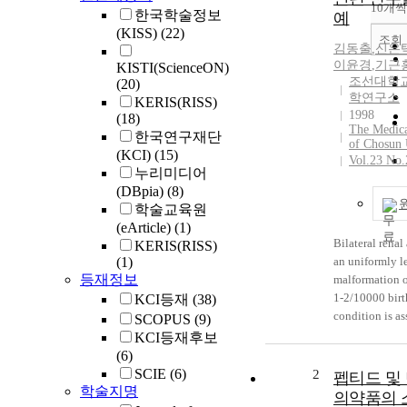
10개씩
한국학술정보
예
(KISS)
(22)
조회
김동출
,
신은
이윤경
,
기근
KISTI(ScienceON)
조선대학교
(20)
학연구소
KERIS(RISS)
1998
(18)
The Medica
한국연구재단
of Chosun 
(KCI)
(15)
Vol.23 No.
누리미디어
(DBpia)
(8)
학술교육원
(eArticle)
(1)
Bilateral renal
KERIS(RISS)
(1)
an uniformly l
등재정보
malformation o
1-2/10000 birt
KCI등재
(38)
condition is as
SCOPUS
(9)
with severe oli
KCI등재후보
hydroamnios, i
(6)
growth retarda
SCIE
(6)
2
펩티드 및
pulmonary hyp
학술지명
의약품의 
and extrarenal