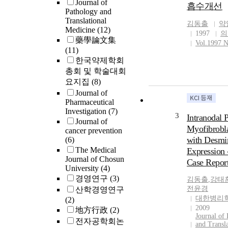
Journal of
흡수개선
We experience 
Pathology and
Translational
bilateral renal
김동출
약
Medicine
(12)
associated wit
1997
의
藥學論文集
of both ureters
Vol.1997 N
(11)
bladder, and si
한국약제학회
umbilical arter
총회 및 학술대회
infant had nor
요지집
(8)
pulmonary dev
Specific IgM f
Journal of
Pharmaceutical
virus in mater
Investigation
(7)
was detected.
3
Intranodal 
Journal of
Myofibrobl
cancer prevention
with Desmi
(6)
The Medical
Expression 
Journal of Chosun
Case Report
University
(4)
경영연구
(3)
김동출
,
강태
전윤경
산학경영연구
대한병리
(2)
2009
地方行政
(2)
Journal of
전자공학회논
and Transla