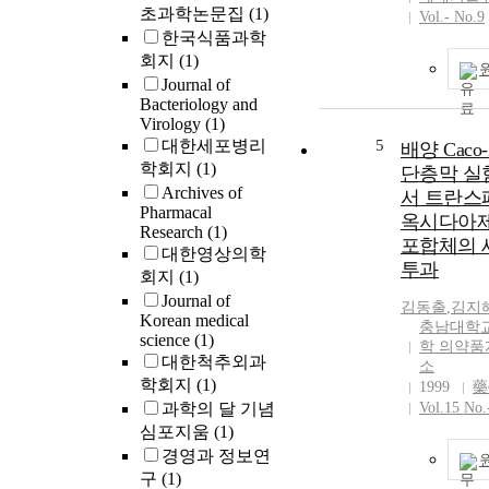
demarcated, an
초과학논문집
(1)
Vol.- No.9
composed of a
한국식품과학
proliferation o
회지
(1)
looking spindle
Journal of
showed focal 
Bacteriology and
and a fibrous
Virology
(1)
pseudocapsule
대한세포병리
5
배양 Caco
cells displayed 
학회지
(1)
단층막 실
pleomorphism,
Archives of
서 트란스
count, and char
Pharmacal
옥시다아
palisading nuc
Research
(1)
포합체의 
amianthoid fib
대한영상의학
투과
tumor cells wer
회지
(1)
for smooth mus
Journal of
김동출
,
김지
vimentin, and a
Korean medical
충남대학
desmin, but th
science
(1)
학 의약
negative for S
대한척추외과
소
protein, suppor
학회지
(1)
1999
藥
diagnosis of
과학의 달 기념
Vol.15 No.
myofibroblast
심포지움
(1)
경영과 정보연
구
(1)