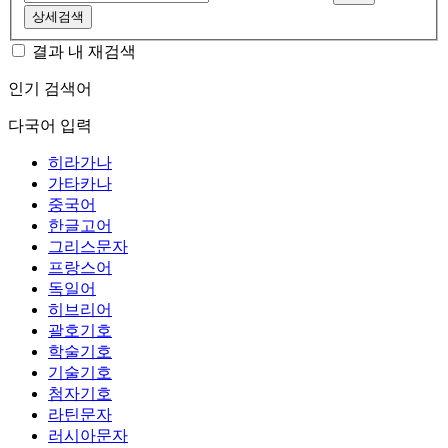
상세검색
결과 내 재검색
인기 검색어
다국어 입력
히라가나
가타카나
중국어
한글고어
그리스문자
프랑스어
독일어
히브리어
괄호기호
학술기호
기술기호
첨자기호
라틴문자
러시아문자