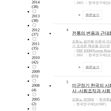
2014
2003
한국연구재단(N
(38)
원문보기
2013
(38)
2012
4
전통의 변용과 근대
(37)
김동노
,
표언복
,
이윤석
,
이
2011
기
,
조성윤
,
백승철
,
김선경
(35)
NRF KRM(Korean Rese
2001
한국연구재단(N
2010
(42)
원문보기
2009
(11)
5
미군정기 한국의 사
2008
(4)
사 -사회조직과 사회
2005
김동노
,
정영태
한국학
(2)
한국연구재단(NRF)