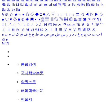
㎒
㎓
㎔
Ω
㏀
㏁
㎊
㎋
㎌
㏖
㏅
㎭
㎮
㎯
㏛
㎩
㎪
㎫
㎬
㏝
㏐
㏓
㏃
㏉
㏜
㏆
§
※
☆
★
○
●
◎
◇
◆
□
■
△
▽
→
←
↑
↓
↔
〓
◁
◀
▷
▶
♤
♠
♡
♥
♧
♣
⊙
◈
▣
◐
◑
▒
▤
▥
▨
▧
▦
▩
♨
☏
☎
☜
☞
¶
†
‡
↕
↗
↙
↖
↘
♭
♩
♪
♬
㉿
㈜
№
㏇
™
㏂
㏘
℡
＃
＆
＊
＠
ª
º
ⅰ
ⅱ
ⅲ
ⅳ
ⅴ
ⅵ
ⅶ
ⅷ
ⅸ
ⅹ
Ⅰ
Ⅱ
Ⅲ
Ⅳ
Ⅴ
Ⅵ
Ⅶ
Ⅷ
Ⅸ
Ⅹ
ا
ب
ت
ث
ج
ح
خ
د
ذ
ر
ز
س
ش
ص
ض
ط
ظ
ع
غ
ف
ق
ک
ل
م
ن
ه
و
ی
닫기
통합검색
국내학술논문
학위논문
해외학술논문
학술지