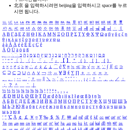
北京 을 입력하시려면
beijing
을 입력하시고 space를 누르
시면 됩니다.
ㅥ
ㅦ
ㅧ
ㅨ
ㅩ
ㅪ
ㅫ
ㅬ
ㅭ
ㅮ
ㅯ
ㅰ
ㅱ
ㅲ
ㅳ
ㅴ
ㅵ
ㅶ
ㅷ
ㅸ
ㅹ
ㅺ
ㅻ
ㅼ
ㅽ
ㅾ
ㅿ
ㆀ
ㆁ
ㆂ
ㆃ
ㆄ
ㆅ
ㆆ
ㆇ
ㆈ
ㆉ
ㆊ
ㆋ
ㆌ
ㆍ
ㆎ
Α
Β
Γ
Δ
Ε
Ζ
Η
Θ
Ι
Κ
Λ
Μ
Ν
Ξ
Ο
Π
Ρ
Σ
Τ
Υ
Φ
Χ
Ψ
Ω
α
β
γ
δ
ε
ζ
η
θ
ι
κ
λ
μ
ν
ξ
ο
π
ρ
σ
τ
υ
φ
χ
ψ
ω
á
à
Á
À
é
è
É
È
ç
Ç
ê
Ä
Ö
Ü
ä
ö
ü
ß
ְ
ֳ
ֲ
ֱ
ָ
ַ
ֵ
ֶ
ִ
ֹ
ּ
ֻ
ׂ
ׁ
ּ
ב
ה
נ
מ
צ
ת
ץ
ש
ד
ג
כ
ע
י
ח
ל
ך
ף
ק
ר
א
ט
ו
ן
ם
פ
‘
’
“
”
〔
〕
〈
〉
「
」
『
』
【
】
＂
（
）
［
］
｛
｝
±
×
÷
≠
≤
≥
∞
∴
♂
♀
∠
⊥
⌒
∂
∇
≡
≒
≪
≫
√
∽
∝
∵
∫
∬
∈
∋
⊆
⊇
⊂
⊃
∪
∩
∧
∨
￢
⇒
⇔
∀
∃
∮
∑
∏
＋
－
＜
＝
＞
、
。
·
‥
…
¨
〃
―
∥
＼
∼
´
～
ˇ
˘
˝
˚
˙
¸
˛
¡
¿
ː
！
＇
，
．
／
：
；
？
＾
＿
｀
｜
½
⅓
⅔
¼
¾
⅛
⅜
⅝
⅞
¹
²
³
⁴
ⁿ
₁
₂
₃
₄
Æ
Ð
Ħ
Ĳ
Ł
Ø
Œ
Þ
Ŧ
Ŋ
æ
đ
ð
ħ
ı
ĳ
ĸ
ŀ
ł
ø
œ
ß
þ
ŧ
ŋ
ŉ
А
Б
В
Г
Д
Е
Ё
Ж
З
И
Й
К
Л
М
Н
О
П
Р
С
Т
У
Ф
Х
Ц
Ч
Ш
Щ
Ъ
Ы
Ь
Э
Ю
Я
а
б
в
г
д
е
ё
ж
з
и
й
к
л
м
н
о
п
р
с
т
у
ф
х
ц
ч
ш
щ
ъ
ы
ь
э
ю
я
′
″
℃
Å
￠
￡
￥
¤
℉
‰
＄
％
Ｆ
￦
㎕
㎖
㎗
ℓ
㎘
㏄
㎣
㎤
㎥
㎦
㎙
㎚
㎛
㎜
㎝
㎞
㎟
㎠
㎡
㎢
㏊
㎍
㎎
㎏
㏏
㎈
㎉
㏈
㎧
㎨
㎰
㎱
㎲
㎳
㎴
㎵
㎶
㎷
㎸
㎹
㎀
㎁
㎂
㎃
㎄
㎺
㎻
㎽
㎾
㎿
㎐
㎑