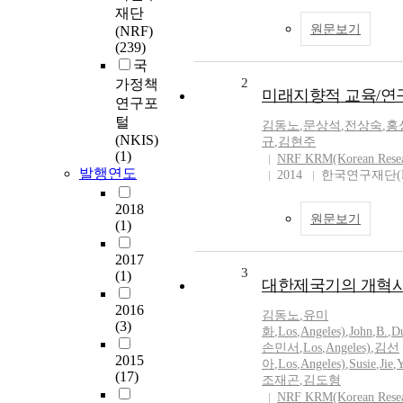
재단
원문보기
(NRF)
(239)
국
2
가정책
미래지향적 교육/연
연구포
털
김동노
,
문상석
,
전상숙
,
홍
(NKIS)
규
,
김현주
(1)
NRF KRM(Korean Rese
발행연도
2014
한국연구재단(N
2018
원문보기
(1)
2017
3
(1)
대한제국기의 개혁
2016
김동노
,
유미
(3)
화
,
Los
,
Angeles)
,
John
,
B.
,
D
손민서
,
Los
,
Angeles)
,
김선
2015
아
,
Los
,
Angeles)
,
Susie
,
Jie
,
(17)
조재곤
,
김도형
NRF KRM(Korean Rese