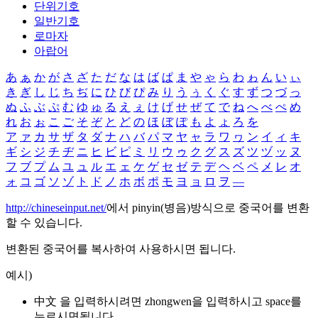
단위기호
일반기호
로마자
아랍어
あ
ぁ
か
が
さ
ざ
た
だ
な
は
ば
ぱ
ま
や
ゃ
ら
わ
ゎ
ん
い
ぃ
き
ぎ
し
じ
ち
ぢ
に
ひ
び
ぴ
み
り
う
ぅ
く
ぐ
す
ず
つ
づ
っ
ぬ
ふ
ぶ
ぷ
む
ゆ
ゅ
る
え
ぇ
け
げ
せ
ぜ
て
で
ね
へ
べ
ぺ
め
れ
お
ぉ
こ
ご
そ
ぞ
と
ど
の
ほ
ぼ
ぽ
も
よ
ょ
ろ
を
ア
ァ
カ
サ
ザ
タ
ダ
ナ
ハ
バ
パ
マ
ヤ
ャ
ラ
ワ
ヮ
ン
イ
ィ
キ
ギ
シ
ジ
チ
ヂ
ニ
ヒ
ビ
ピ
ミ
リ
ウ
ゥ
ク
グ
ス
ズ
ツ
ヅ
ッ
ヌ
フ
ブ
プ
ム
ユ
ュ
ル
エ
ェ
ケ
ゲ
セ
ゼ
テ
デ
ヘ
ベ
ペ
メ
レ
オ
ォ
コ
ゴ
ソ
ゾ
ト
ド
ノ
ホ
ボ
ポ
モ
ヨ
ョ
ロ
ヲ
―
http://chineseinput.net/
에서 pinyin(병음)방식으로 중국어를 변환
할 수 있습니다.
변환된 중국어를 복사하여 사용하시면 됩니다.
예시)
中文 을 입력하시려면
zhongwen
을 입력하시고 space를
누르시면됩니다.