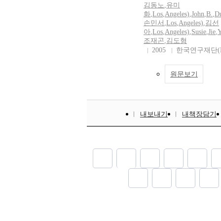
김동노
,
유미
화
,
Los
,
Angeles)
,
John
,
B.
,
D
손민서
,
Los
,
Angeles)
,
김선
아
,
Los
,
Angeles)
,
Susie
,
Jie
,
조재곤
,
김도형
2005
한국연구재단(N
원문보기
내보내기
내책장담기