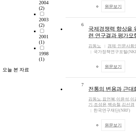
2004
원문보기
(2)
2003
6
(2)
국제경쟁력 향상을 
련 연구결과 평가모
2001
(1)
김동노
경제·인문사회
국가정책연구포털(NKI
1998
(1)
원문보기
오늘 본 자료
7
전통의 변용과 근대
김동노
,
표언복
,
이윤석
,
이
기
,
조성윤
,
백승철
,
김선경
한국연구재단(NRF)
원문보기