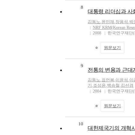
8
대통령 리더십과 사
김동노
,
윤민재
,
장용석
,
박
NRF KRM(Korean Rese
2008
한국연구재단(N
원문보기
9
전통의 변용과 근대
김동노
,
표언복
,
이윤석
,
이
기
,
조성윤
,
백승철
,
김선경
2004
한국연구재단(N
원문보기
10
대한제국기의 개혁