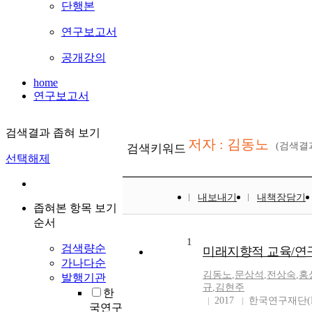
단행본
연구보고서
공개강의
home
연구보고서
검색결과 좁혀 보기
저자 : 김동노
(검색결
검색키워드
선택해제
내보내기
내책장담기
좁혀본 항목 보기
순서
1
검색량순
미래지향적 교육/연
가나다순
김동노
,
문상석
,
전상숙
,
홍
발행기관
규
,
김현주
한
2017
한국연구재단(N
국연구