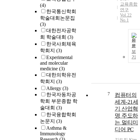
교육종합
(4)
연구
한국통신학회
Vol.22
학술대회논문집
No.1
(3)
대한전자공학
회 학술대회
(3)
원
한국사회체육
문
학회지
(3)
보
Experimental
기
and molecular
medicine
(3)
대한의학유전
학회지
(3)
Allergy
(3)
7
한국자동차공
컴퓨터의
학회 부문종합 학
세계-21세
술대회
(3)
기 산업혁
한국융합학회
명 주도하
논문지
(3)
는 멀티미
Asthma &
디어 PC
Immunology
Research
(3)
김도진
,
Kim,