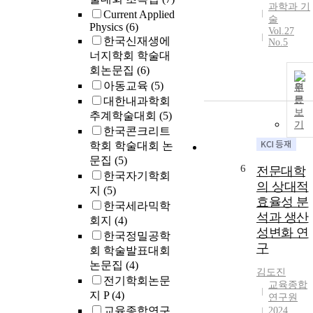
과학과 기
Current Applied
술
Physics
(6)
Vol.27
한국신재생에
No.5
너지학회 학술대
회논문집
(6)
아동교육
(5)
원
문
대한내과학회
보
추계학술대회
(5)
기
한국콘크리트
학회 학술대회 논
문집
(5)
6
전문대학
한국자기학회
의 상대적
지
(5)
효율성 분
한국세라믹학
석과 생산
회지
(4)
성변화 연
한국정밀공학
구
회 학술발표대회
논문집
(4)
김도진
전기학회논문
교육종합
지 P
(4)
연구원
교육종합연구
2024