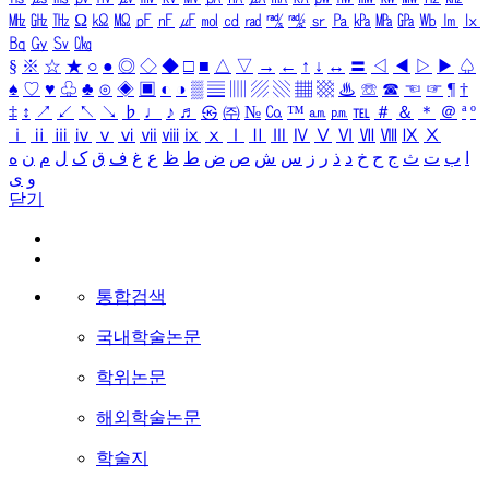
㎒
㎓
㎔
Ω
㏀
㏁
㎊
㎋
㎌
㏖
㏅
㎭
㎮
㎯
㏛
㎩
㎪
㎫
㎬
㏝
㏐
㏓
㏃
㏉
㏜
㏆
§
※
☆
★
○
●
◎
◇
◆
□
■
△
▽
→
←
↑
↓
↔
〓
◁
◀
▷
▶
♤
♠
♡
♥
♧
♣
⊙
◈
▣
◐
◑
▒
▤
▥
▨
▧
▦
▩
♨
☏
☎
☜
☞
¶
†
‡
↕
↗
↙
↖
↘
♭
♩
♪
♬
㉿
㈜
№
㏇
™
㏂
㏘
℡
＃
＆
＊
＠
ª
º
ⅰ
ⅱ
ⅲ
ⅳ
ⅴ
ⅵ
ⅶ
ⅷ
ⅸ
ⅹ
Ⅰ
Ⅱ
Ⅲ
Ⅳ
Ⅴ
Ⅵ
Ⅶ
Ⅷ
Ⅸ
Ⅹ
ا
ب
ت
ث
ج
ح
خ
د
ذ
ر
ز
س
ش
ص
ض
ط
ظ
ع
غ
ف
ق
ک
ل
م
ن
ه
و
ی
닫기
통합검색
국내학술논문
학위논문
해외학술논문
학술지