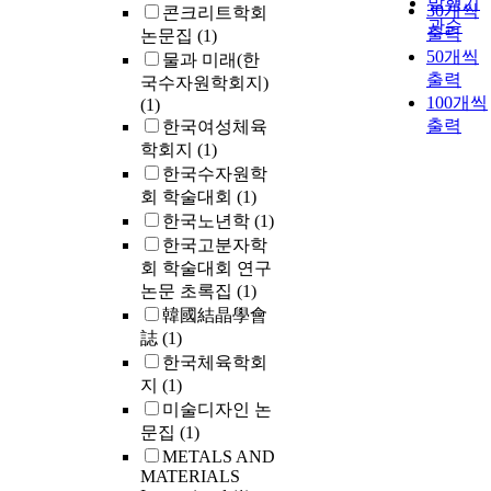
발행기
30개씩
콘크리트학회
관순
출력
논문집
(1)
50개씩
물과 미래(한
출력
국수자원학회지)
100개씩
(1)
출력
한국여성체육
학회지
(1)
한국수자원학
회 학술대회
(1)
한국노년학
(1)
한국고분자학
회 학술대회 연구
논문 초록집
(1)
韓國結晶學會
誌
(1)
한국체육학회
지
(1)
미술디자인 논
문집
(1)
METALS AND
MATERIALS