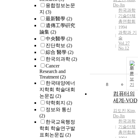
융합정보논문
Do-Jin
한국과학
지
(3)
기술단체
最新醫學
(2)
총연합회
遺傳工學硏究
1994
論集
(2)
과학과 기
술
中央醫學
(2)
Vol.27
진단학보
(2)
No.12
綜合 醫學
(2)
한국의과학
(2)
Cancer
원
Research and
문
Treatment
(2)
보
한국태양에너
8
기
지학회 학술대회
컴퓨터의
논문집
(2)
세계-VOD
약학회지
(2)
정보와 통신
김도진
,
Kim,
(2)
Do-Jin
한국과학
한국교육행정
기술단체
학회 학술연구발
총연합회
표회논문집
(2)