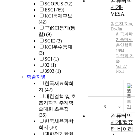
컴퓨터의
SCOPUS
(72)
세계-
ESCI
(69)
VESA
KCI등재후보
(42)
김도진
,
Kim,
구)KCI등재(통
Do-Jin
합)
(9)
한국과학
기술단체
SCIE
(3)
총연합회
KCI우수등재
1994
(3)
과학과 기
SCI
(1)
술
02
(1)
Vol.27
3903
(1)
No.1
학술지명
한국재료학회
지
(42)
원
대한결핵 및 호
문
보
흡기학회 추계학
3
기
술대회 초록집
(36)
컴퓨터의
한국체육과학
세계/컴퓨
회지
(30)
터 바이러
대한전기학회