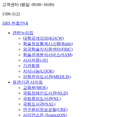
고객센터 (평일: 09:00~18:00)
1599-3122
ARS 번호안내
관련누리집
대학공개강의(KOCW)
학술정보통계시스템(Rinfo)
외국학술지지원센터(FRIC)
학술관계분석서비스(SAM)
사서커뮤니티
기관회원
지식나눔(LOOK)
의학전자도서관(MEDLIS)
유관기관 사이트
교육부(MOE)
국립장애인도서관(NLD)
국립중앙도서관(NL)
국회도서관(NAL)
연구윤리정보포털(CRE)
사이언스온 (ScienceON)