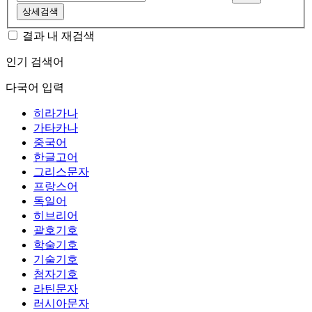
상세검색
결과 내 재검색
인기 검색어
다국어 입력
히라가나
가타카나
중국어
한글고어
그리스문자
프랑스어
독일어
히브리어
괄호기호
학술기호
기술기호
첨자기호
라틴문자
러시아문자