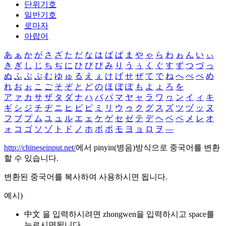
단위기호
일반기호
로마자
아랍어
あ
ぁ
か
が
さ
ざ
た
だ
な
は
ば
ぱ
ま
や
ゃ
ら
わ
ゎ
ん
い
ぃ
き
ぎ
し
じ
ち
ぢ
に
ひ
び
ぴ
み
り
う
ぅ
く
ぐ
す
ず
つ
づ
っ
ぬ
ふ
ぶ
ぷ
む
ゆ
ゅ
る
え
ぇ
け
げ
せ
ぜ
て
で
ね
へ
べ
ぺ
め
れ
お
ぉ
こ
ご
そ
ぞ
と
ど
の
ほ
ぼ
ぽ
も
よ
ょ
ろ
を
ア
ァ
カ
サ
ザ
タ
ダ
ナ
ハ
バ
パ
マ
ヤ
ャ
ラ
ワ
ヮ
ン
イ
ィ
キ
ギ
シ
ジ
チ
ヂ
ニ
ヒ
ビ
ピ
ミ
リ
ウ
ゥ
ク
グ
ス
ズ
ツ
ヅ
ッ
ヌ
フ
ブ
プ
ム
ユ
ュ
ル
エ
ェ
ケ
ゲ
セ
ゼ
テ
デ
ヘ
ベ
ペ
メ
レ
オ
ォ
コ
ゴ
ソ
ゾ
ト
ド
ノ
ホ
ボ
ポ
モ
ヨ
ョ
ロ
ヲ
―
http://chineseinput.net/
에서 pinyin(병음)방식으로 중국어를 변환
할 수 있습니다.
변환된 중국어를 복사하여 사용하시면 됩니다.
예시)
中文 을 입력하시려면
zhongwen
을 입력하시고 space를
누르시면됩니다.