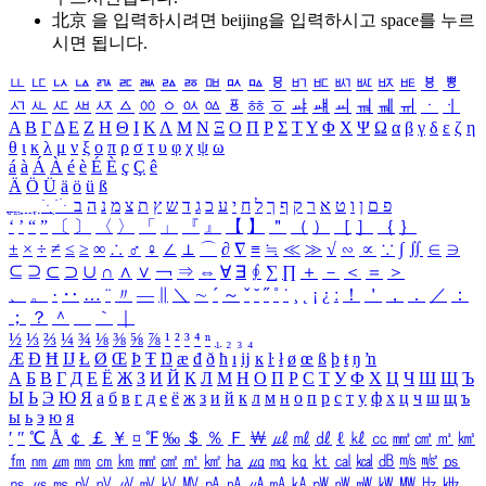
北京 을 입력하시려면
beijing
을 입력하시고 space를 누르
시면 됩니다.
ㅥ
ㅦ
ㅧ
ㅨ
ㅩ
ㅪ
ㅫ
ㅬ
ㅭ
ㅮ
ㅯ
ㅰ
ㅱ
ㅲ
ㅳ
ㅴ
ㅵ
ㅶ
ㅷ
ㅸ
ㅹ
ㅺ
ㅻ
ㅼ
ㅽ
ㅾ
ㅿ
ㆀ
ㆁ
ㆂ
ㆃ
ㆄ
ㆅ
ㆆ
ㆇ
ㆈ
ㆉ
ㆊ
ㆋ
ㆌ
ㆍ
ㆎ
Α
Β
Γ
Δ
Ε
Ζ
Η
Θ
Ι
Κ
Λ
Μ
Ν
Ξ
Ο
Π
Ρ
Σ
Τ
Υ
Φ
Χ
Ψ
Ω
α
β
γ
δ
ε
ζ
η
θ
ι
κ
λ
μ
ν
ξ
ο
π
ρ
σ
τ
υ
φ
χ
ψ
ω
á
à
Á
À
é
è
É
È
ç
Ç
ê
Ä
Ö
Ü
ä
ö
ü
ß
ְ
ֳ
ֲ
ֱ
ָ
ַ
ֵ
ֶ
ִ
ֹ
ּ
ֻ
ׂ
ׁ
ּ
ב
ה
נ
מ
צ
ת
ץ
ש
ד
ג
כ
ע
י
ח
ל
ך
ף
ק
ר
א
ט
ו
ן
ם
פ
‘
’
“
”
〔
〕
〈
〉
「
」
『
』
【
】
＂
（
）
［
］
｛
｝
±
×
÷
≠
≤
≥
∞
∴
♂
♀
∠
⊥
⌒
∂
∇
≡
≒
≪
≫
√
∽
∝
∵
∫
∬
∈
∋
⊆
⊇
⊂
⊃
∪
∩
∧
∨
￢
⇒
⇔
∀
∃
∮
∑
∏
＋
－
＜
＝
＞
、
。
·
‥
…
¨
〃
―
∥
＼
∼
´
～
ˇ
˘
˝
˚
˙
¸
˛
¡
¿
ː
！
＇
，
．
／
：
；
？
＾
＿
｀
｜
½
⅓
⅔
¼
¾
⅛
⅜
⅝
⅞
¹
²
³
⁴
ⁿ
₁
₂
₃
₄
Æ
Ð
Ħ
Ĳ
Ł
Ø
Œ
Þ
Ŧ
Ŋ
æ
đ
ð
ħ
ı
ĳ
ĸ
ŀ
ł
ø
œ
ß
þ
ŧ
ŋ
ŉ
А
Б
В
Г
Д
Е
Ё
Ж
З
И
Й
К
Л
М
Н
О
П
Р
С
Т
У
Ф
Х
Ц
Ч
Ш
Щ
Ъ
Ы
Ь
Э
Ю
Я
а
б
в
г
д
е
ё
ж
з
и
й
к
л
м
н
о
п
р
с
т
у
ф
х
ц
ч
ш
щ
ъ
ы
ь
э
ю
я
′
″
℃
Å
￠
￡
￥
¤
℉
‰
＄
％
Ｆ
￦
㎕
㎖
㎗
ℓ
㎘
㏄
㎣
㎤
㎥
㎦
㎙
㎚
㎛
㎜
㎝
㎞
㎟
㎠
㎡
㎢
㏊
㎍
㎎
㎏
㏏
㎈
㎉
㏈
㎧
㎨
㎰
㎱
㎲
㎳
㎴
㎵
㎶
㎷
㎸
㎹
㎀
㎁
㎂
㎃
㎄
㎺
㎻
㎽
㎾
㎿
㎐
㎑