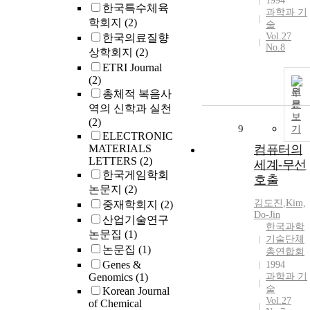
1994
한국특수체육
과학과 기
학회지
(2)
술
Vol.27
한국의료질향
No.8
상학회지
(2)
ETRI Journal
(2)
원
총체적 복음사
문
역의 신학과 실천
보
(2)
9
기
ELECTRONIC
MATERIALS
컴퓨터의
LETTERS
(2)
세계-무선
한국게임학회
호출
논문지
(2)
김도진
,
Kim,
중재학회지
(2)
Do-Jin
산업기술연구
한국과학
논문집
(1)
기술단체
논문집
(1)
총연합회
Genes &
1994
Genomics
(1)
과학과 기
술
Korean Journal
Vol.27
of Chemical