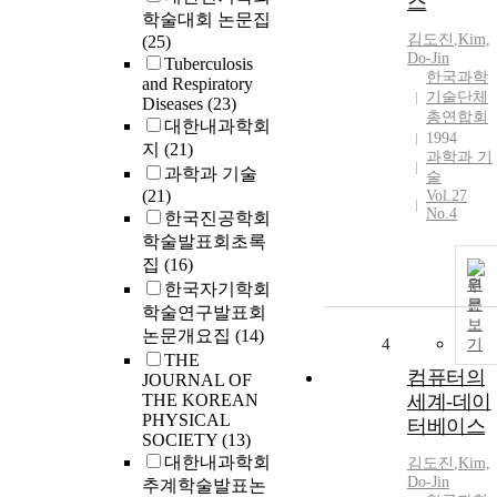
스
학술대회 논문집
김도진
,
Kim,
(25)
Do-Jin
Tuberculosis
한국과학
and Respiratory
기술단체
Diseases
(23)
총연합회
대한내과학회
1994
지
(21)
과학과 기
과학과 기술
술
(21)
Vol.27
No.4
한국진공학회
학술발표회초록
집
(16)
원
한국자기학회
문
학술연구발표회
보
논문개요집
(14)
4
기
THE
컴퓨터의
JOURNAL OF
THE KOREAN
세계-데이
PHYSICAL
터베이스
SOCIETY
(13)
대한내과학회
김도진
,
Kim,
Do-Jin
추계학술발표논