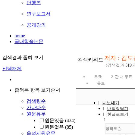
단행본
연구보고서
공개강의
home
국내학술논문
저자 : 김도
검색결과 좁혀 보기
검색키워드
(검색결과
519
선택해제
무료
기관 내 무료
유료
좁혀본 항목 보기순서
검색량순
내보내기
가나다순
내책장담기
원문유무
한글로보기
1
원문있음
(434)
원문없음
(85)
정확도순
음성지원유무