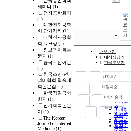
한국통신학회
No.3
세미나
(1)
전자공학회지
(1)
원
대한전자공학
문
보
회 단기강좌
(1)
기
대한전자공학
회 워크샵
(1)
정보과학회논
내보내기
문지
(1)
내책장담기
중국조선어문
한글로보기
(1)
한국조명·전기
정확도순
설비학회 학술대
회논문집
(1)
내림차순
정확도
한국정밀공학
순
10개씩 출력
회지
(1)
내림차
인기도
전기학회논문
순
조회
10개씩
지
(1)
연도순
출력
The Korean
제목순
20개씩
Journal of Internal
저자순
출력
Medicine
(1)