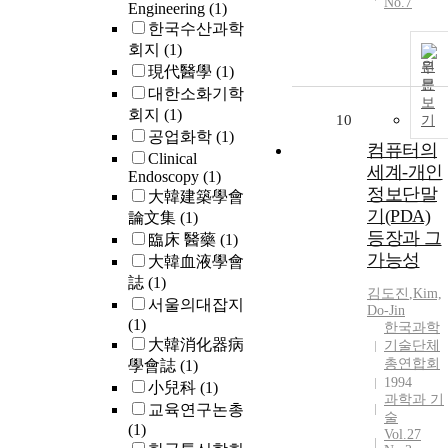
No.7
Engineering
(1)
한국수산과학
회지
(1)
원
現代醫學
(1)
문
대한소화기학
보
회지
(1)
10
기
공업화학
(1)
컴퓨터의
Clinical
세계-개인
Endoscopy
(1)
정보단말
大韓建築學會
기(PDA)
論文集
(1)
등장과 그
臨床 醫藥
(1)
가능성
大韓血液學會
誌
(1)
김도진
,
Kim,
서울의대잡지
Do-Jin
(1)
한국과학
大韓消化器病
기술단체
총연합회
學會誌
(1)
1994
小兒科
(1)
과학과 기
교육연구논총
술
(1)
Vol.27