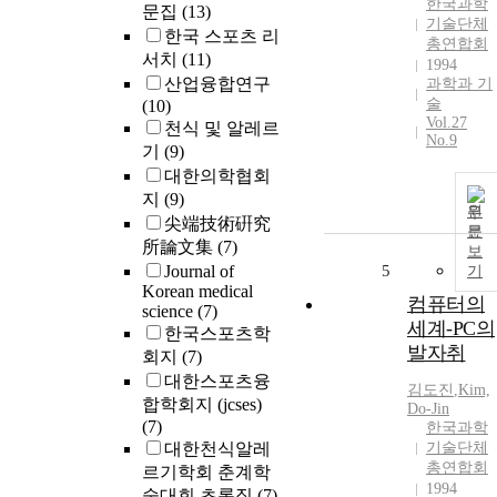
한국과학
문집
(13)
기술단체
한국 스포츠 리
총연합회
서치
(11)
1994
산업융합연구
과학과 기
술
(10)
Vol.27
천식 및 알레르
No.9
기
(9)
대한의학협회
지
(9)
원
尖端技術硏究
문
所論文集
(7)
보
Journal of
5
기
Korean medical
컴퓨터의
science
(7)
세계-PC의
한국스포츠학
발자취
회지
(7)
대한스포츠융
김도진
,
Kim,
합학회지 (jcses)
Do-Jin
(7)
한국과학
대한천식알레
기술단체
총연합회
르기학회 춘계학
1994
술대회 초록집
(7)