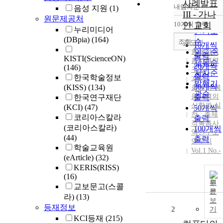
사례발표
내림차순
음성 지원
(1)
정확도
III - 가나
원문제공처
순
10개씩 출력
안 교회
내림차
누리미디어
인기도
(DBpia)
(164)
순
조회
김도진
10개씩
총체적복
연도순
출력
KISTI(ScienceON)
음사역연
제목순
20개씩
(146)
구소
저자순
출력
한국학술정보
2004
발행기
30개씩
(KISS)
(134)
총체적 복
관순
음사역의
한국연구재단
출력
신학과 실
(KCI)
(47)
50개씩
천 : 총체
코리아스칼라
출력
적복음사
(코리아스칼라)
100개씩
역연구소
(44)
출력
연구지
학술교육원
Vol.1 No.-
(eArticle)
(32)
KERIS(RISS)
(16)
원
교보문고(스콜
문
라)
(13)
보
등재정보
2
기
KCI등재
(215)