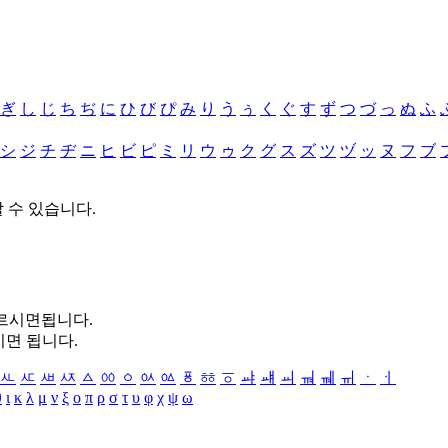
ぎ
し
じ
ち
ぢ
に
ひ
び
ぴ
み
り
う
ぅ
く
ぐ
す
ず
つ
づ
っ
ぬ
ふ
シ
ジ
チ
ヂ
ニ
ヒ
ビ
ピ
ミ
リ
ウ
ゥ
ク
グ
ス
ズ
ツ
ヅ
ッ
ヌ
フ
ブ
할 수 있습니다.
누르시면됩니다.
시면 됩니다.
ㅻ
ㅼ
ㅽ
ㅾ
ㅿ
ㆀ
ㆁ
ㆂ
ㆃ
ㆄ
ㆅ
ㆆ
ㆇ
ㆈ
ㆉ
ㆊ
ㆋ
ㆌ
ㆍ
ㆎ
θ
ι
κ
λ
μ
ν
ξ
ο
π
ρ
σ
τ
υ
φ
χ
ψ
ω