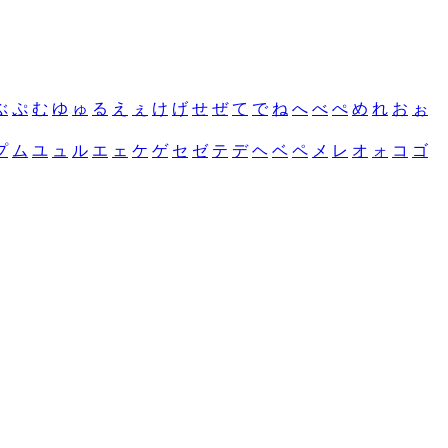
ぶ
ぷ
む
ゆ
ゅ
る
え
ぇ
け
げ
せ
ぜ
て
で
ね
へ
べ
ぺ
め
れ
お
ぉ
プ
ム
ユ
ュ
ル
エ
ェ
ケ
ゲ
セ
ゼ
テ
デ
ヘ
ベ
ペ
メ
レ
オ
ォ
コ
ゴ