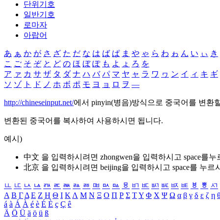
단위기호
일반기호
로마자
아랍어
あ
ぁ
か
が
さ
ざ
た
だ
な
は
ば
ぱ
ま
や
ゃ
ら
わ
ゎ
ん
い
ぃ
き
こ
ご
そ
ぞ
と
ど
の
ほ
ぼ
ぽ
も
よ
ょ
ろ
を
ア
ァ
カ
サ
ザ
タ
ダ
ナ
ハ
バ
パ
マ
ヤ
ャ
ラ
ワ
ヮ
ン
イ
ィ
キ
ギ
ソ
ゾ
ト
ド
ノ
ホ
ボ
ポ
モ
ヨ
ョ
ロ
ヲ
―
http://chineseinput.net/
에서 pinyin(병음)방식으로 중국어를 변환
변환된 중국어를 복사하여 사용하시면 됩니다.
예시)
中文 을 입력하시려면
zhongwen
을 입력하시고 space를
北京 을 입력하시려면
beijing
을 입력하시고 space를 누르
ㅥ
ㅦ
ㅧ
ㅨ
ㅩ
ㅪ
ㅫ
ㅬ
ㅭ
ㅮ
ㅯ
ㅰ
ㅱ
ㅲ
ㅳ
ㅴ
ㅵ
ㅶ
ㅷ
ㅸ
ㅹ
ㅺ
Α
Β
Γ
Δ
Ε
Ζ
Η
Θ
Ι
Κ
Λ
Μ
Ν
Ξ
Ο
Π
Ρ
Σ
Τ
Υ
Φ
Χ
Ψ
Ω
α
β
γ
δ
ε
ζ
η
á
à
Á
À
é
è
É
È
ç
Ç
ê
Ä
Ö
Ü
ä
ö
ü
ß