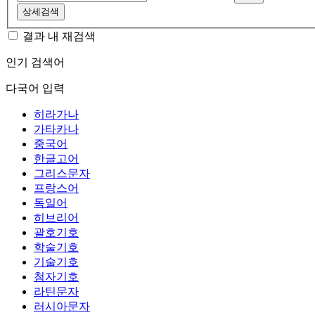
상세검색
결과 내 재검색
인기 검색어
다국어 입력
히라가나
가타카나
중국어
한글고어
그리스문자
프랑스어
독일어
히브리어
괄호기호
학술기호
기술기호
첨자기호
라틴문자
러시아문자