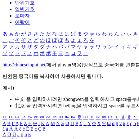
단위기호
일반기호
로마자
아랍어
あ
ぁ
か
が
さ
ざ
た
だ
な
は
ば
ぱ
ま
や
ゃ
ら
わ
ゎ
ん
い
ぃ
き
こ
ご
そ
ぞ
と
ど
の
ほ
ぼ
ぽ
も
よ
ょ
ろ
を
ア
ァ
カ
サ
ザ
タ
ダ
ナ
ハ
バ
パ
マ
ヤ
ャ
ラ
ワ
ヮ
ン
イ
ィ
キ
ギ
ソ
ゾ
ト
ド
ノ
ホ
ボ
ポ
モ
ヨ
ョ
ロ
ヲ
―
http://chineseinput.net/
에서 pinyin(병음)방식으로 중국어를 변환
변환된 중국어를 복사하여 사용하시면 됩니다.
예시)
中文 을 입력하시려면
zhongwen
을 입력하시고 space를
北京 을 입력하시려면
beijing
을 입력하시고 space를 누르
ㅥ
ㅦ
ㅧ
ㅨ
ㅩ
ㅪ
ㅫ
ㅬ
ㅭ
ㅮ
ㅯ
ㅰ
ㅱ
ㅲ
ㅳ
ㅴ
ㅵ
ㅶ
ㅷ
ㅸ
ㅹ
ㅺ
Α
Β
Γ
Δ
Ε
Ζ
Η
Θ
Ι
Κ
Λ
Μ
Ν
Ξ
Ο
Π
Ρ
Σ
Τ
Υ
Φ
Χ
Ψ
Ω
α
β
γ
δ
ε
ζ
η
á
à
Á
À
é
è
É
È
ç
Ç
ê
Ä
Ö
Ü
ä
ö
ü
ß