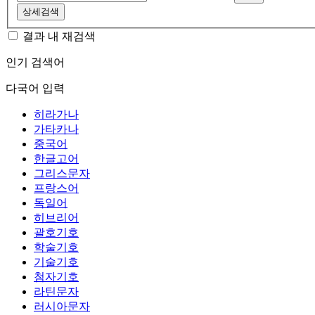
상세검색
결과 내 재검색
인기 검색어
다국어 입력
히라가나
가타카나
중국어
한글고어
그리스문자
프랑스어
독일어
히브리어
괄호기호
학술기호
기술기호
첨자기호
라틴문자
러시아문자