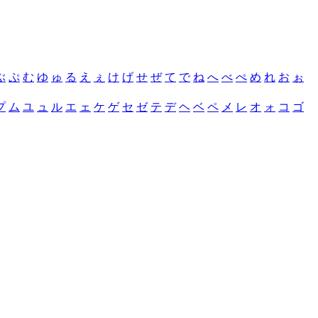
ぶ
ぷ
む
ゆ
ゅ
る
え
ぇ
け
げ
せ
ぜ
て
で
ね
へ
べ
ぺ
め
れ
お
ぉ
プ
ム
ユ
ュ
ル
エ
ェ
ケ
ゲ
セ
ゼ
テ
デ
ヘ
ベ
ペ
メ
レ
オ
ォ
コ
ゴ