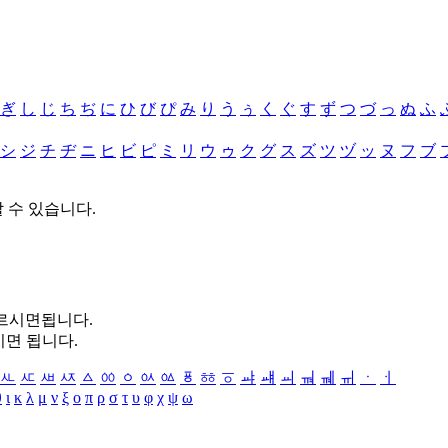
ぎ
し
じ
ち
ぢ
に
ひ
び
ぴ
み
り
う
ぅ
く
ぐ
す
ず
つ
づ
っ
ぬ
ふ
シ
ジ
チ
ヂ
ニ
ヒ
ビ
ピ
ミ
リ
ウ
ゥ
ク
グ
ス
ズ
ツ
ヅ
ッ
ヌ
フ
ブ
할 수 있습니다.
누르시면됩니다.
시면 됩니다.
ㅻ
ㅼ
ㅽ
ㅾ
ㅿ
ㆀ
ㆁ
ㆂ
ㆃ
ㆄ
ㆅ
ㆆ
ㆇ
ㆈ
ㆉ
ㆊ
ㆋ
ㆌ
ㆍ
ㆎ
θ
ι
κ
λ
μ
ν
ξ
ο
π
ρ
σ
τ
υ
φ
χ
ψ
ω