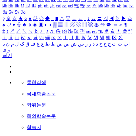
㎒
㎓
㎔
Ω
㏀
㏁
㎊
㎋
㎌
㏖
㏅
㎭
㎮
㎯
㏛
㎩
㎪
㎫
㎬
㏝
㏐
㏓
㏃
㏉
㏜
㏆
§
※
☆
★
○
●
◎
◇
◆
□
■
△
▽
→
←
↑
↓
↔
〓
◁
◀
▷
▶
♤
♠
♡
♥
♧
♣
⊙
◈
▣
◐
◑
▒
▤
▥
▨
▧
▦
▩
♨
☏
☎
☜
☞
¶
†
‡
↕
↗
↙
↖
↘
♭
♩
♪
♬
㉿
㈜
№
㏇
™
㏂
㏘
℡
＃
＆
＊
＠
ª
º
ⅰ
ⅱ
ⅲ
ⅳ
ⅴ
ⅵ
ⅶ
ⅷ
ⅸ
ⅹ
Ⅰ
Ⅱ
Ⅲ
Ⅳ
Ⅴ
Ⅵ
Ⅶ
Ⅷ
Ⅸ
Ⅹ
ا
ب
ت
ث
ج
ح
خ
د
ذ
ر
ز
س
ش
ص
ض
ط
ظ
ع
غ
ف
ق
ک
ل
م
ن
ه
و
ی
닫기
통합검색
국내학술논문
학위논문
해외학술논문
학술지