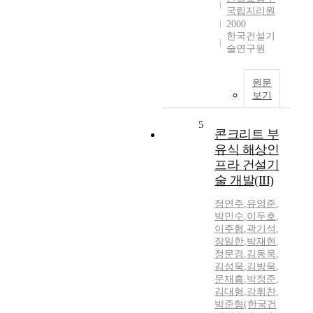
국립지리원
2000
한국건설기
술연구원
원문
보기
5
콘크리트 부
유식 해상인
프라 건설기
술 개발(III)
정연주
,
유영준
,
박민수
,
이두호
,
이주형
,
곽기석
,
장일한
,
박재현
,
정문경
,
김동욱
,
김성욱
,
김방욱
,
문재흠
,
박정준
,
김대형
,
강휘찬
,
박준형(한국건