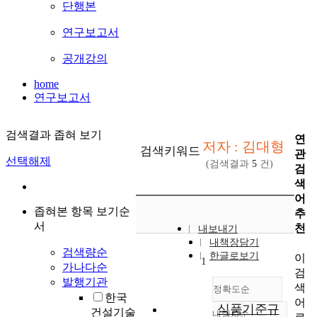
단행본
연구보고서
공개강의
home
연구보고서
검색결과 좁혀 보기
연
저자 : 김대형
검색키워드
관
선택해제
(검색결과
5
건)
검
색
어
좁혀본 항목 보기순
추
서
천
내보내기
내책장담기
검색량순
한글로보기
이
1
가나다순
검
발행기관
색
정확도순
한국
어
식품기준규
건설기술
내림차순