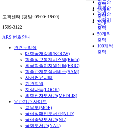
연도순
출력
제목순
20개씩
저자순
출력
고객센터 (평일: 09:00~18:00)
발행기
30개씩
관순
1599-3122
출력
50개씩
ARS 번호안내
출력
100개씩
관련누리집
출력
대학공개강의(KOCW)
학술정보통계시스템(Rinfo)
외국학술지지원센터(FRIC)
학술관계분석서비스(SAM)
사서커뮤니티
기관회원
지식나눔(LOOK)
의학전자도서관(MEDLIS)
유관기관 사이트
교육부(MOE)
국립장애인도서관(NLD)
국립중앙도서관(NL)
국회도서관(NAL)