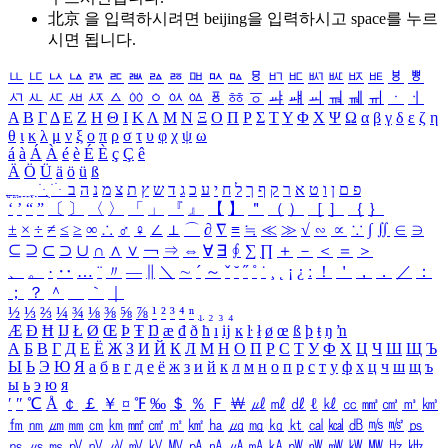
北京 을 입력하시려면
beijing
을 입력하시고 space를 누르
시면 됩니다.
ㅥ
ㅦ
ㅧ
ㅨ
ㅩ
ㅪ
ㅫ
ㅬ
ㅭ
ㅮ
ㅯ
ㅰ
ㅱ
ㅲ
ㅳ
ㅴ
ㅵ
ㅶ
ㅷ
ㅸ
ㅹ
ㅺ
ㅻ
ㅼ
ㅽ
ㅾ
ㅿ
ㆀ
ㆁ
ㆂ
ㆃ
ㆄ
ㆅ
ㆆ
ㆇ
ㆈ
ㆉ
ㆊ
ㆋ
ㆌ
ㆍ
ㆎ
Α
Β
Γ
Δ
Ε
Ζ
Η
Θ
Ι
Κ
Λ
Μ
Ν
Ξ
Ο
Π
Ρ
Σ
Τ
Υ
Φ
Χ
Ψ
Ω
α
β
γ
δ
ε
ζ
η
θ
ι
κ
λ
μ
ν
ξ
ο
π
ρ
σ
τ
υ
φ
χ
ψ
ω
á
à
Á
À
é
è
É
È
ç
Ç
ê
Ä
Ö
Ü
ä
ö
ü
ß
ְ
ֳ
ֲ
ֱ
ָ
ַ
ֵ
ֶ
ִ
ֹ
ּ
ֻ
ׂ
ׁ
ּ
ב
ה
נ
מ
צ
ת
ץ
ש
ד
ג
כ
ע
י
ח
ל
ך
ף
ק
ר
א
ט
ו
ן
ם
פ
‘
’
“
”
〔
〕
〈
〉
「
」
『
』
【
】
＂
（
）
［
］
｛
｝
±
×
÷
≠
≤
≥
∞
∴
♂
♀
∠
⊥
⌒
∂
∇
≡
≒
≪
≫
√
∽
∝
∵
∫
∬
∈
∋
⊆
⊇
⊂
⊃
∪
∩
∧
∨
￢
⇒
⇔
∀
∃
∮
∑
∏
＋
－
＜
＝
＞
、
。
·
‥
…
¨
〃
―
∥
＼
∼
´
～
ˇ
˘
˝
˚
˙
¸
˛
¡
¿
ː
！
＇
，
．
／
：
；
？
＾
＿
｀
｜
½
⅓
⅔
¼
¾
⅛
⅜
⅝
⅞
¹
²
³
⁴
ⁿ
₁
₂
₃
₄
Æ
Ð
Ħ
Ĳ
Ł
Ø
Œ
Þ
Ŧ
Ŋ
æ
đ
ð
ħ
ı
ĳ
ĸ
ŀ
ł
ø
œ
ß
þ
ŧ
ŋ
ŉ
А
Б
В
Г
Д
Е
Ё
Ж
З
И
Й
К
Л
М
Н
О
П
Р
С
Т
У
Ф
Х
Ц
Ч
Ш
Щ
Ъ
Ы
Ь
Э
Ю
Я
а
б
в
г
д
е
ё
ж
з
и
й
к
л
м
н
о
п
р
с
т
у
ф
х
ц
ч
ш
щ
ъ
ы
ь
э
ю
я
′
″
℃
Å
￠
￡
￥
¤
℉
‰
＄
％
Ｆ
￦
㎕
㎖
㎗
ℓ
㎘
㏄
㎣
㎤
㎥
㎦
㎙
㎚
㎛
㎜
㎝
㎞
㎟
㎠
㎡
㎢
㏊
㎍
㎎
㎏
㏏
㎈
㎉
㏈
㎧
㎨
㎰
㎱
㎲
㎳
㎴
㎵
㎶
㎷
㎸
㎹
㎀
㎁
㎂
㎃
㎄
㎺
㎻
㎽
㎾
㎿
㎐
㎑