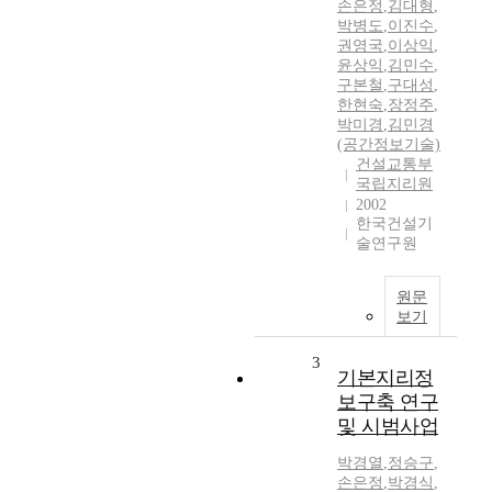
손은정
,
김대형
,
박병도
,
이진수
,
권영국
,
이상익
,
윤상익
,
김민수
,
구본철
,
구대성
,
한현숙
,
장정주
,
박미경
,
김민경
(공간정보기술)
건설교통부
국립지리원
2002
한국건설기
술연구원
원문
보기
3
기본지리정
보구축 연구
및 시범사업
박경열
,
정승구
,
손은정
,
박경식
,