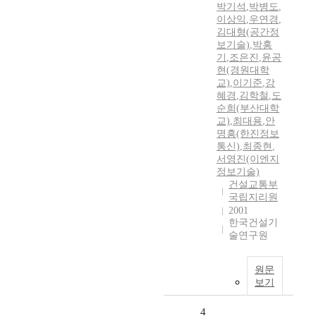
박기석
,
박병도
,
이상익
,
우연경
,
김대형(공간정
보기술)
,
박홍
기
,
조은진
,
윤공
현(경원대학
교)
,
이기준
,
강
혜경
,
김학철
,
도
순희(부산대학
교)
,
최대용
,
안
명흥(한진정보
통신)
,
최종현
,
서영진(이엔지
정보기술)
건설교통부
국립지리원
2001
한국건설기
술연구원
원문
보기
4