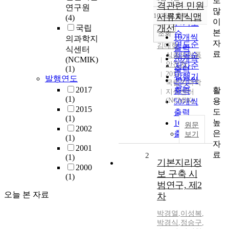
로
정확도
격관련 민원
연구원
많
순
10개씩 출력
서류지식맵
(4)
내림차순
이
인기도
개선
국립
본
순
조회
10개씩
의과학지
자
연도순
김대형
출력
식센터
료
제목순
식품의약품
20개씩
(NCMIK)
안전처
저자순
(1)
출력
2015
발행기
발행연도
30개씩
국립의과학
관순
2017
활
출력
지식센터
(1)
용
(NCMIK)
50개씩
2015
도
출력
(1)
높
100개씩
원문
2002
은
출력
보기
(1)
자
2001
료
2
(1)
기본지리정
2000
보 구축 시
(1)
범연구, 제2
오늘 본 자료
차
박경열
,
이성복
,
박경식
,
정승구
,