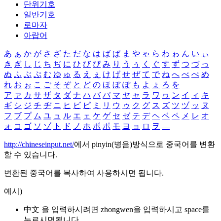
단위기호
일반기호
로마자
아랍어
あ
ぁ
か
が
さ
ざ
た
だ
な
は
ば
ぱ
ま
や
ゃ
ら
わ
ゎ
ん
い
ぃ
き
ぎ
し
じ
ち
ぢ
に
ひ
び
ぴ
み
り
う
ぅ
く
ぐ
す
ず
つ
づ
っ
ぬ
ふ
ぶ
ぷ
む
ゆ
ゅ
る
え
ぇ
け
げ
せ
ぜ
て
で
ね
へ
べ
ぺ
め
れ
お
ぉ
こ
ご
そ
ぞ
と
ど
の
ほ
ぼ
ぽ
も
よ
ょ
ろ
を
ア
ァ
カ
サ
ザ
タ
ダ
ナ
ハ
バ
パ
マ
ヤ
ャ
ラ
ワ
ヮ
ン
イ
ィ
キ
ギ
シ
ジ
チ
ヂ
ニ
ヒ
ビ
ピ
ミ
リ
ウ
ゥ
ク
グ
ス
ズ
ツ
ヅ
ッ
ヌ
フ
ブ
プ
ム
ユ
ュ
ル
エ
ェ
ケ
ゲ
セ
ゼ
テ
デ
ヘ
ベ
ペ
メ
レ
オ
ォ
コ
ゴ
ソ
ゾ
ト
ド
ノ
ホ
ボ
ポ
モ
ヨ
ョ
ロ
ヲ
―
http://chineseinput.net/
에서 pinyin(병음)방식으로 중국어를 변환
할 수 있습니다.
변환된 중국어를 복사하여 사용하시면 됩니다.
예시)
中文 을 입력하시려면
zhongwen
을 입력하시고 space를
누르시면됩니다.