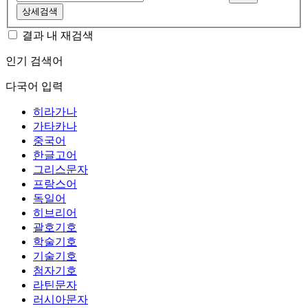
상세검색
결과 내 재검색
인기 검색어
다국어 입력
히라가나
가타카나
중국어
한글고어
그리스문자
프랑스어
독일어
히브리어
괄호기호
학술기호
기술기호
첨자기호
라틴문자
러시아문자