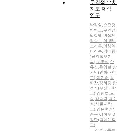
무결점 수치
지도 제작
연구
박경열
,
손은정
,
박병도
,
우연경
,
박창택
,
변성제
,
정승구
,
이영태
,
조지훈
,
이상익
,
이진수
,
김대형
(공간정보기
술)
,
조우석
,
안
유신
,
윤영보
,
방
기인(인하대학
교)
,
이기준
,
김
태완
,
강혜정
,
황
정래(부산대학
교)
,
김창호
,
오
승
,
강승림
,
방수
석(서울대학
교)
,
김은형
,
박
준구
,
이현순
,
이
창환(경원대학
교)
건설교통부