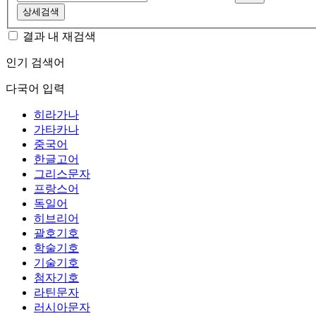
상세검색
결과 내 재검색
인기 검색어
다국어 입력
히라가나
가타카나
중국어
한글고어
그리스문자
프랑스어
독일어
히브리어
괄호기호
학술기호
기술기호
첨자기호
라틴문자
러시아문자