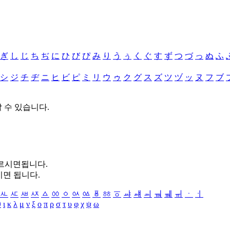
ぎ
し
じ
ち
ぢ
に
ひ
び
ぴ
み
り
う
ぅ
く
ぐ
す
ず
つ
づ
っ
ぬ
ふ
シ
ジ
チ
ヂ
ニ
ヒ
ビ
ピ
ミ
リ
ウ
ゥ
ク
グ
ス
ズ
ツ
ヅ
ッ
ヌ
フ
ブ
할 수 있습니다.
누르시면됩니다.
시면 됩니다.
ㅻ
ㅼ
ㅽ
ㅾ
ㅿ
ㆀ
ㆁ
ㆂ
ㆃ
ㆄ
ㆅ
ㆆ
ㆇ
ㆈ
ㆉ
ㆊ
ㆋ
ㆌ
ㆍ
ㆎ
θ
ι
κ
λ
μ
ν
ξ
ο
π
ρ
σ
τ
υ
φ
χ
ψ
ω