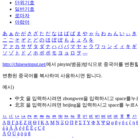
단위기호
일반기호
로마자
아랍어
あ
ぁ
か
が
さ
ざ
た
だ
な
は
ば
ぱ
ま
や
ゃ
ら
わ
ゎ
ん
い
ぃ
き
こ
ご
そ
ぞ
と
ど
の
ほ
ぼ
ぽ
も
よ
ょ
ろ
を
ア
ァ
カ
サ
ザ
タ
ダ
ナ
ハ
バ
パ
マ
ヤ
ャ
ラ
ワ
ヮ
ン
イ
ィ
キ
ギ
ソ
ゾ
ト
ド
ノ
ホ
ボ
ポ
モ
ヨ
ョ
ロ
ヲ
―
http://chineseinput.net/
에서 pinyin(병음)방식으로 중국어를 변환
변환된 중국어를 복사하여 사용하시면 됩니다.
예시)
中文 을 입력하시려면
zhongwen
을 입력하시고 space를
北京 을 입력하시려면
beijing
을 입력하시고 space를 누르
ㅥ
ㅦ
ㅧ
ㅨ
ㅩ
ㅪ
ㅫ
ㅬ
ㅭ
ㅮ
ㅯ
ㅰ
ㅱ
ㅲ
ㅳ
ㅴ
ㅵ
ㅶ
ㅷ
ㅸ
ㅹ
ㅺ
Α
Β
Γ
Δ
Ε
Ζ
Η
Θ
Ι
Κ
Λ
Μ
Ν
Ξ
Ο
Π
Ρ
Σ
Τ
Υ
Φ
Χ
Ψ
Ω
α
β
γ
δ
ε
ζ
η
á
à
Á
À
é
è
É
È
ç
Ç
ê
Ä
Ö
Ü
ä
ö
ü
ß