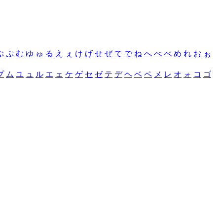
ぶ
ぷ
む
ゆ
ゅ
る
え
ぇ
け
げ
せ
ぜ
て
で
ね
へ
べ
ぺ
め
れ
お
ぉ
プ
ム
ユ
ュ
ル
エ
ェ
ケ
ゲ
セ
ゼ
テ
デ
ヘ
ベ
ペ
メ
レ
オ
ォ
コ
ゴ