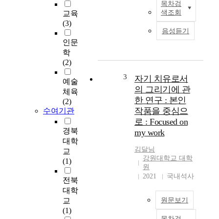
목차검
본
색조회
교육
연
(3)
구
음성듣기
목
인문
적
학
은
(2)
근
거
3
자기 치유로서
예술
이
의 그리기에 관
체육
론
한 연구 : 본인
(2)
방
작품을 중심으
수여기관
법
로 : Focused on
을
경북
my work
바
대학
탕
김달님
교
으
강원대학교 대학
(1)
로
원
단
2021
국내석사
전북
체
대학
종
교
원문보기
목
(1)
에
목차검