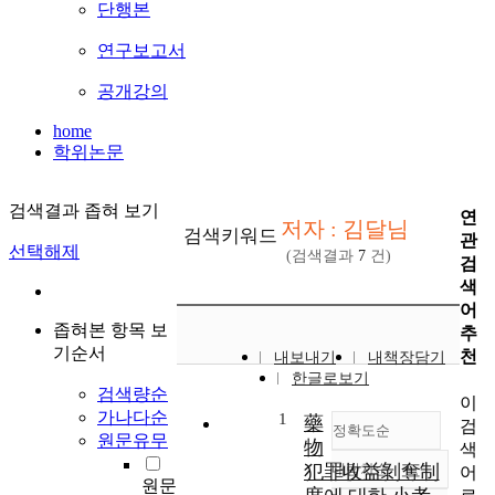
단행본
연구보고서
공개강의
home
학위논문
검색결과 좁혀 보기
연
저자 : 김달님
검색키워드
관
선택해제
(검색결과
7
건)
검
색
어
좁혀본 항목 보
추
기순서
천
내보내기
내책장담기
한글로보기
검색량순
이
가나다순
1
藥
검
정확도순
원문유무
物
색
犯罪收益剝奪制
내림차순
어
정확도
원문