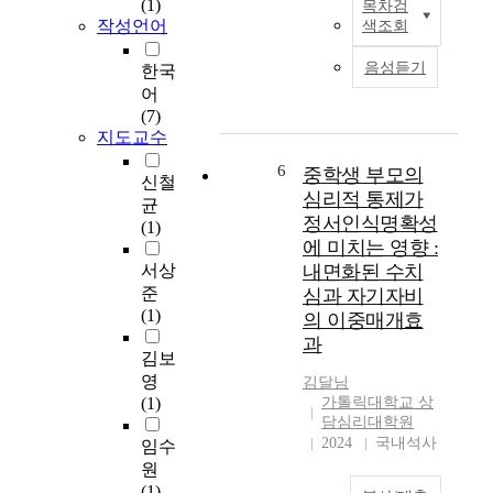
(1)
목차검
보다 더 어린이의 본성
역
즐
본
작성언어
색조회
과 발달단계에 맞는 재
할
거
연
료·동기와 주제를 부
갈
움
구
음성듣기
한국
여하여 그들의 자기표
등
과
에
어
현과 창의성을 발달시
경
함
서
(7)
키려 노력하였다. 아이
험
께
는
지도교수
스너는 자유로운 자기
과
내
2
표현을 통한 창의성 계
정
적
0
6
중학생 부모의
신철
발과 미술을 통한 교육
에
배
0
심리적 통제가
균
이라는 로웬펠드의 관
관
출
9
정서인식명확성
(1)
점에 이의를 제기하고
한
을
개
에 미치는 영향 :
미술교육이 아동이나
이
통
정
서상
내면화된 수치
사회의 요구나 필요에
론
한
교
준
심과 자기자비
의해 존재하는 학문이
적
카
육
(1)
라기보다 미술의 본질
의 이중매개효
틀
타
과
적이고 독자적인 특성
을
르
과
정
김보
에 의해 미술교육이 성
제
시
의
영
김달님
립한다고 보았으며, 미
시
스
내
(1)
가톨릭대학교 상
술의 이해를 중시하고,
하
를
용
담심리대학원
교육과정과 교사의 체
는
의
중
2024
국내석사
임수
계적인 지도, 미술문화
데
미
성
원
의 이해와 비평능력을
있
한
취
(1)