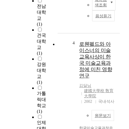
소
본
색조회
전남
속
논
대학
된
문
음성듣기
교
기
은
(1)
혼
예
여
술
건국
성
적
대학
운
으
4
로웬펠드와 아
교
동
로
이스너의 미술
(1)
선
자
교육사상이 한
수
기
국 미술교육과
강원
들
를
정에 미친 영향
대학
이
치
연구
교
선
유
(1)
수
한
김달님
와
경
建國大學校 敎育
가톨
주
험
大學院
릭대
부
을
2002
국내석사
로
바
학교
서
탕
(1)
원문보기
이
으
인제
중
로
한국미술교육과정은
적
한
대학