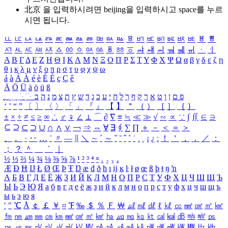
北京 을 입력하시려면
beijing
을 입력하시고 space를 누르
시면 됩니다.
ㅥ
ㅦ
ㅧ
ㅨ
ㅩ
ㅪ
ㅫ
ㅬ
ㅭ
ㅮ
ㅯ
ㅰ
ㅱ
ㅲ
ㅳ
ㅴ
ㅵ
ㅶ
ㅷ
ㅸ
ㅹ
ㅺ
ㅻ
ㅼ
ㅽ
ㅾ
ㅿ
ㆀ
ㆁ
ㆂ
ㆃ
ㆄ
ㆅ
ㆆ
ㆇ
ㆈ
ㆉ
ㆊ
ㆋ
ㆌ
ㆍ
ㆎ
Α
Β
Γ
Δ
Ε
Ζ
Η
Θ
Ι
Κ
Λ
Μ
Ν
Ξ
Ο
Π
Ρ
Σ
Τ
Υ
Φ
Χ
Ψ
Ω
α
β
γ
δ
ε
ζ
η
θ
ι
κ
λ
μ
ν
ξ
ο
π
ρ
σ
τ
υ
φ
χ
ψ
ω
á
à
Á
À
é
è
É
È
ç
Ç
ê
Ä
Ö
Ü
ä
ö
ü
ß
ְ
ֳ
ֲ
ֱ
ָ
ַ
ֵ
ֶ
ִ
ֹ
ּ
ֻ
ׂ
ׁ
ּ
ב
ה
נ
מ
צ
ת
ץ
ש
ד
ג
כ
ע
י
ח
ל
ך
ף
ק
ר
א
ט
ו
ן
ם
פ
‘
’
“
”
〔
〕
〈
〉
「
」
『
』
【
】
＂
（
）
［
］
｛
｝
±
×
÷
≠
≤
≥
∞
∴
♂
♀
∠
⊥
⌒
∂
∇
≡
≒
≪
≫
√
∽
∝
∵
∫
∬
∈
∋
⊆
⊇
⊂
⊃
∪
∩
∧
∨
￢
⇒
⇔
∀
∃
∮
∑
∏
＋
－
＜
＝
＞
、
。
·
‥
…
¨
〃
―
∥
＼
∼
´
～
ˇ
˘
˝
˚
˙
¸
˛
¡
¿
ː
！
＇
，
．
／
：
；
？
＾
＿
｀
｜
½
⅓
⅔
¼
¾
⅛
⅜
⅝
⅞
¹
²
³
⁴
ⁿ
₁
₂
₃
₄
Æ
Ð
Ħ
Ĳ
Ł
Ø
Œ
Þ
Ŧ
Ŋ
æ
đ
ð
ħ
ı
ĳ
ĸ
ŀ
ł
ø
œ
ß
þ
ŧ
ŋ
ŉ
А
Б
В
Г
Д
Е
Ё
Ж
З
И
Й
К
Л
М
Н
О
П
Р
С
Т
У
Ф
Х
Ц
Ч
Ш
Щ
Ъ
Ы
Ь
Э
Ю
Я
а
б
в
г
д
е
ё
ж
з
и
й
к
л
м
н
о
п
р
с
т
у
ф
х
ц
ч
ш
щ
ъ
ы
ь
э
ю
я
′
″
℃
Å
￠
￡
￥
¤
℉
‰
＄
％
Ｆ
￦
㎕
㎖
㎗
ℓ
㎘
㏄
㎣
㎤
㎥
㎦
㎙
㎚
㎛
㎜
㎝
㎞
㎟
㎠
㎡
㎢
㏊
㎍
㎎
㎏
㏏
㎈
㎉
㏈
㎧
㎨
㎰
㎱
㎲
㎳
㎴
㎵
㎶
㎷
㎸
㎹
㎀
㎁
㎂
㎃
㎄
㎺
㎻
㎽
㎾
㎿
㎐
㎑