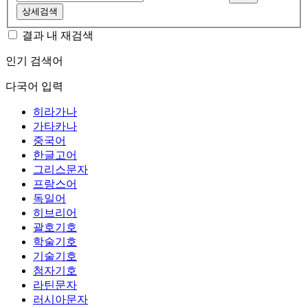
상세검색
결과 내 재검색
인기 검색어
다국어 입력
히라가나
가타카나
중국어
한글고어
그리스문자
프랑스어
독일어
히브리어
괄호기호
학술기호
기술기호
첨자기호
라틴문자
러시아문자