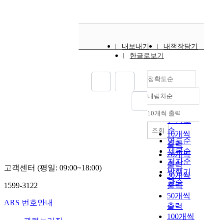
국
사상이 미술교육의 효
성
치
정
내
과를 실현하기에 위간
운
유
을
등
배당이 너무 적어 교육
동
할
연
재
내용을 효율적으로 함
선
수
구
학
축시키거나 시간 배당
수
있
내보내기
내책장담기
하
술
을 늘려야 하는 문제가
9
는
한글로보기
고
지
남는다. 또한 실제 한
명
무
자
에
국미술교육의 표면은
을
엇
하
정확도순
게
창의성 중심이나 여전
연
인
였
재
히 기능중심의 실기교
구
가
다
내림차순
된
정확도
육을 벗어나지 못하고,
참
가
.
논
순
10개씩 출력
미술의 이해와 감상교
여
필
그
내림차순
문
인기도
육도 암기위주의 수업
자
요
리
을
순
조회
10개씩
으로 흐르는 경향이 짙
로
하
하
분
연도순
다. 그러므로 앞으로
출력
선
게
여
석
제목순
실제 교육 현장의 요구
정
되
20개씩
2
하
저자순
를 계속적으로 수렴하
하
었
출력
0
고객센터 (평일: 09:00~18:00)
여
발행기
여 합리적으로 구성하
였
다
0
30개씩
반
관순
고 목표에 적합한 내용
으
.
9
1599-3122
출력
려
을 시간성과 효율성을
며
그
개
50개씩
동
ARS 번호안내
고려하여 체계적으로
,
린
정
출력
물
조직하여 미술교육이
자
다
교
100개씩
상