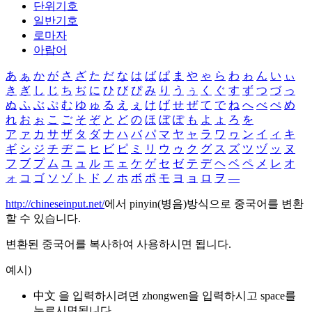
단위기호
일반기호
로마자
아랍어
あ
ぁ
か
が
さ
ざ
た
だ
な
は
ば
ぱ
ま
や
ゃ
ら
わ
ゎ
ん
い
ぃ
き
ぎ
し
じ
ち
ぢ
に
ひ
び
ぴ
み
り
う
ぅ
く
ぐ
す
ず
つ
づ
っ
ぬ
ふ
ぶ
ぷ
む
ゆ
ゅ
る
え
ぇ
け
げ
せ
ぜ
て
で
ね
へ
べ
ぺ
め
れ
お
ぉ
こ
ご
そ
ぞ
と
ど
の
ほ
ぼ
ぽ
も
よ
ょ
ろ
を
ア
ァ
カ
サ
ザ
タ
ダ
ナ
ハ
バ
パ
マ
ヤ
ャ
ラ
ワ
ヮ
ン
イ
ィ
キ
ギ
シ
ジ
チ
ヂ
ニ
ヒ
ビ
ピ
ミ
リ
ウ
ゥ
ク
グ
ス
ズ
ツ
ヅ
ッ
ヌ
フ
ブ
プ
ム
ユ
ュ
ル
エ
ェ
ケ
ゲ
セ
ゼ
テ
デ
ヘ
ベ
ペ
メ
レ
オ
ォ
コ
ゴ
ソ
ゾ
ト
ド
ノ
ホ
ボ
ポ
モ
ヨ
ョ
ロ
ヲ
―
http://chineseinput.net/
에서 pinyin(병음)방식으로 중국어를 변환
할 수 있습니다.
변환된 중국어를 복사하여 사용하시면 됩니다.
예시)
中文 을 입력하시려면
zhongwen
을 입력하시고 space를
누르시면됩니다.