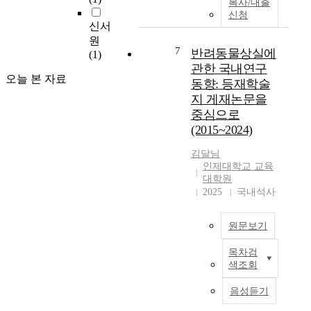
강조하는 새로운 미술
다
다
기
복사/대출
교육에 대한 견해를 제
.
.
신청
준
신서
시하였다. 로웬펠드의
본
을
원
창조주의 미술교육은
연
급
중
7
반려동물상실에
(1)
제2차 교육과정부터
구
격
심
관한 국내연구
본격적으로 도입되기
에
히
으
오늘 본 자료
동향: 등재학술
시작하여 제3차, 제4
서
변
로
차, 제5차에서 계속 강
지 게재논문을
는
하
하
조되어 왔으며, 아이스
농
는
중심으로
여
너의 이해 중심의 미술
구
현
교
(2015~2024)
교육은 감상학습의 측
,
대
육
면과 미술 이해학습의
배
사
김달님
과
인제대학교 교육
측면에서 제6차와 제7
구
회
정
대학원
차 미술교육과정에 많
,
속
이
2025
국내석사
은 영향을 주었다. 현
핸
에
교
재의 제7차 교육과정
드
서
과
은 국민 공통 교육기
볼
개
서
원문보기
간, 미술과 성격, 자기
종
인
로
주도적 학습, 심화·보
목
은
실
목차검
본
충학습을 통한 개별화
에
스
색조회
행
연
교육을 강조하였다. 이
기
스
되
구
음성듣기
러한 개정 과정 속에서
혼
로
는
는
도 두 미술교육학자의
여
를
과