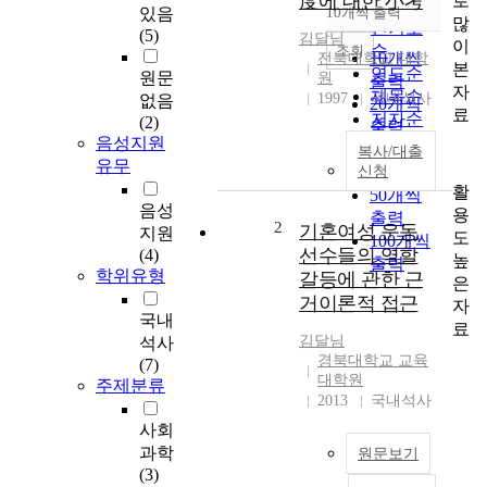
度에 대한 小考
로
순
있음
10개씩 출력
내림차순
많
인기도
(5)
김달님
이
순
조회
10개씩
전북대학교 대학
본
연도순
원문
원
출력
자
제목순
1997
국내석사
없음
20개씩
료
저자순
(2)
출력
발행기
음성지원
30개씩
복사/대출
관순
유무
신청
출력
활
50개씩
음성
용
출력
2
기혼여성 운동
지원
도
100개씩
선수들의 역할
(4)
높
출력
학위유형
갈등에 관한 근
은
거이론적 접근
자
국내
료
김달님
석사
경북대학교 교육
(7)
대학원
주제분류
2013
국내석사
사회
과학
원문보기
(3)