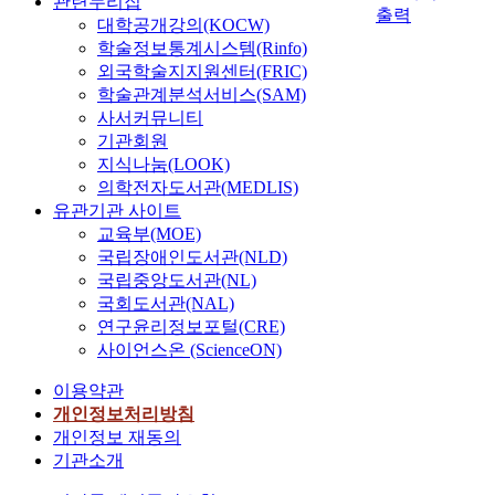
관련누리집
그 교육적 가치를 인정
료
는
육
출력
실
대학공개강의(KOCW)
받을 수 있도록 이에
수
행
과
에
학술정보통계시스템(Rinfo)
대한 체계적인 연구가
집
위
정
관
외국학술지지원센터(FRIC)
많이 이루어져야 할 것
방
는
에
한
학술관계분석서비스(SAM)
이다. Korea art
법
이
따
최
curriculum has been
으
러
사서커뮤니티
른
근
revised from the first
로
한
기관회원
고
연
curriculum
는
치
등
지식나눔(LOOK)
구
(1955∼1963) to the
심
유
학
의학전자도서관(MEDLIS)
동
present seventh
층
에
교
유관기관 사이트
향
curriculum (1997∼).
면
좋
교
교육부(MOE)
을
Therefore, in this
담
은
과
국립장애인도서관(NLD)
알
study, I have compared
을
방
서
국립중앙도서관(NL)
아
the art education ideas
이
법
『
보
국회도서관(NAL)
of Lowenfeld and
용
이
독
는
연구윤리정보포털(CRE)
Eisner who had great
하
다
서
데
사이언스온 (ScienceON)
effect on Korea art
였
.
와
에
curriculum
다
그
문
이용약관
그
respectively, and
.
림
법
목
개인정보처리방침
studied the effect of
수
그
Ⅰ
적
개인정보 재동의
their ideas on Korea art
집
리
』
이
기관소개
curriculum. I also tried
된
기
을
있
to find the direction to
자
를
대