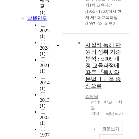
제1차 교육과정
역
다
교
(1955∼1963)에서 현
할
.
(1)
재 제7차 교육과정
갈
이
발행연도
(1997∼)에 이르기까
등
경
지 개정되어왔다. 이에
을
험
2025
(1)
본 연구에서는 한국미
겪
은
술교육과정에 지대한
게
연
5
사실적 독해 단
2024
영향을 미친 로웬펠드
되
구
원의 성취 기준
(1)
와 아이스너의 미술교
는
자
분석 : :2009 개
육사상을 각각 비교하
과
가
정 교육과정에
2021
고 한국미술교육과정
정
그
(1)
따른 『독서와
에 미친 영향을 연구하
을
림
문법 Ⅰ』을 중
여 보았다. 그리고 우
탐
을
2014
심으로
리의 미술교육이 나아
색
그
(1)
가고자 하는 방향을 모
함
리
김달님
색해보고자 하였다. 로
으
는
2013
전남대학교 대학
웬펠드는 어린이들에
로
과
(1)
원
게 잠재되어 있는 창의
서
정
2014
국내석사
성을 계발해야 한다고
,
에
2002
(1)
주장하면서, 재료와 장
그
서
원문보기
소만 마련해주는 미술
들
미
1997
교육 방법을 거부하고
의
적