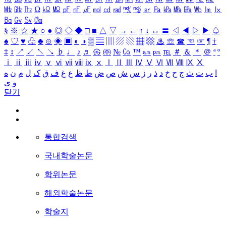
㎒
㎓
㎔
Ω
㏀
㏁
㎊
㎋
㎌
㏖
㏅
㎭
㎮
㎯
㏛
㎩
㎪
㎫
㎬
㏝
㏐
㏓
㏃
㏉
㏜
㏆
§
※
☆
★
○
●
◎
◇
◆
□
■
△
▽
→
←
↑
↓
↔
〓
◁
◀
▷
▶
♤
♠
♡
♥
♧
♣
⊙
◈
▣
◐
◑
▒
▤
▥
▨
▧
▦
▩
♨
☏
☎
☜
☞
¶
†
‡
↕
↗
↙
↖
↘
♭
♩
♪
♬
㉿
㈜
№
㏇
™
㏂
㏘
℡
＃
＆
＊
＠
ª
º
ⅰ
ⅱ
ⅲ
ⅳ
ⅴ
ⅵ
ⅶ
ⅷ
ⅸ
ⅹ
Ⅰ
Ⅱ
Ⅲ
Ⅳ
Ⅴ
Ⅵ
Ⅶ
Ⅷ
Ⅸ
Ⅹ
ا
ب
ت
ث
ج
ح
خ
د
ذ
ر
ز
س
ش
ص
ض
ط
ظ
ع
غ
ف
ق
ک
ل
م
ن
ه
و
ی
닫기
통합검색
국내학술논문
학위논문
해외학술논문
학술지