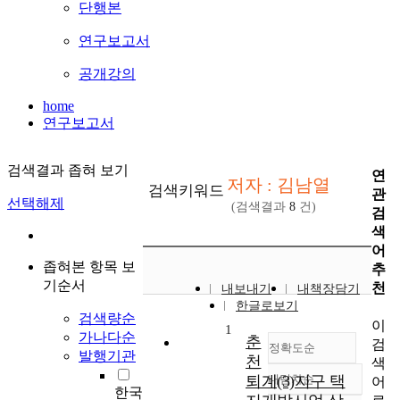
단행본
연구보고서
공개강의
home
연구보고서
검색결과 좁혀 보기
연
저자 : 김남열
검색키워드
관
선택해제
(검색결과
8
건)
검
색
어
좁혀본 항목 보
추
기순서
천
내보내기
내책장담기
한글로보기
검색량순
이
1
가나다순
춘
검
정확도순
발행기관
천
색
퇴계(3)지구 택
내림차순
어
정확도
한국