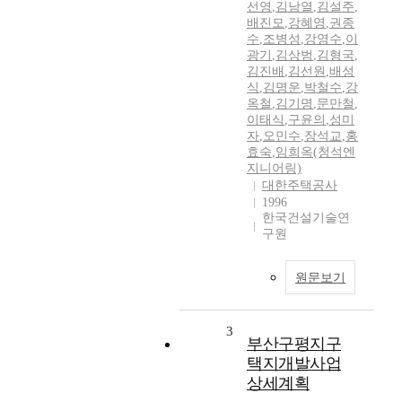
선영
,
김남열
,
김설주
,
배진모
,
강혜영
,
권종
수
,
조병성
,
강영수
,
이
광기
,
김상범
,
김형국
,
김진배
,
김선원
,
배성
식
,
김명운
,
박철수
,
강
옥철
,
김기명
,
문만철
,
이태식
,
구윤의
,
성미
자
,
오민수
,
장석교
,
홍
효숙
,
임희옥(청석엔
지니어링)
대한주택공사
1996
한국건설기술연
구원
원문보기
3
부산구평지구
택지개발사업
상세계획