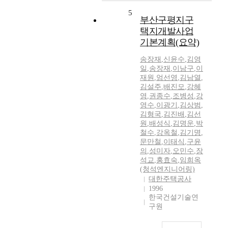
5
부산구평지구
택지개발사업
기본계획(요약)
송장재
,
신윤수
,
김영
일
,
송장재
,
이남구
,
이
재원
,
엄선영
,
김남열
,
김설주
,
배진모
,
강혜
영
,
권종수
,
조병성
,
강
영수
,
이광기
,
김상범
,
김형국
,
김진배
,
김선
원
,
배성식
,
김명운
,
박
철수
,
강옥철
,
김기명
,
문만철
,
이태식
,
구윤
의
,
성미자
,
오민수
,
장
석교
,
홍효숙
,
임희옥
(청석엔지니어링)
대한주택공사
1996
한국건설기술연
구원