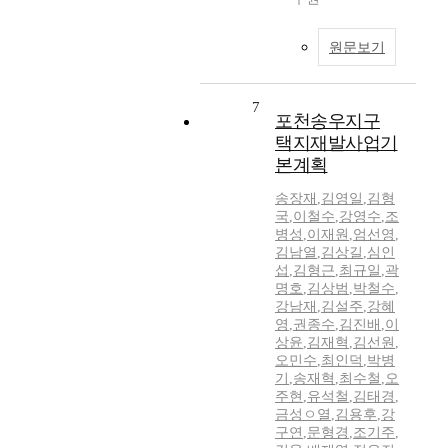
원문보기
7
포천송우지구
택지재발사업기
본계획
송장재
,
김영일
,
김형
국
,
이철수
,
강영수
,
조
병성
,
이재원
,
엄선영
,
김남열
,
김상길
,
심인
섭
,
김형근
,
최규일
,
곽
명호
,
김상범
,
박철수
,
강남재
,
김설주
,
강혜
영
,
권종수
,
김진배
,
이
상윤
,
김재혁
,
김선원
,
오민수
,
최인덕
,
박병
기
,
송재혁
,
최수철
,
오
주현
,
유석철
,
김태경
,
금성ㅇ열
,
김용후
,
강
구연
,
문형경
,
조기주
,