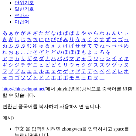
단위기호
일반기호
로마자
아랍어
あ
ぁ
か
が
さ
ざ
た
だ
な
は
ば
ぱ
ま
や
ゃ
ら
わ
ゎ
ん
い
ぃ
き
ぎ
し
じ
ち
ぢ
に
ひ
び
ぴ
み
り
う
ぅ
く
ぐ
す
ず
つ
づ
っ
ぬ
ふ
ぶ
ぷ
む
ゆ
ゅ
る
え
ぇ
け
げ
せ
ぜ
て
で
ね
へ
べ
ぺ
め
れ
お
ぉ
こ
ご
そ
ぞ
と
ど
の
ほ
ぼ
ぽ
も
よ
ょ
ろ
を
ア
ァ
カ
サ
ザ
タ
ダ
ナ
ハ
バ
パ
マ
ヤ
ャ
ラ
ワ
ヮ
ン
イ
ィ
キ
ギ
シ
ジ
チ
ヂ
ニ
ヒ
ビ
ピ
ミ
リ
ウ
ゥ
ク
グ
ス
ズ
ツ
ヅ
ッ
ヌ
フ
ブ
プ
ム
ユ
ュ
ル
エ
ェ
ケ
ゲ
セ
ゼ
テ
デ
ヘ
ベ
ペ
メ
レ
オ
ォ
コ
ゴ
ソ
ゾ
ト
ド
ノ
ホ
ボ
ポ
モ
ヨ
ョ
ロ
ヲ
―
http://chineseinput.net/
에서 pinyin(병음)방식으로 중국어를 변환
할 수 있습니다.
변환된 중국어를 복사하여 사용하시면 됩니다.
예시)
中文 을 입력하시려면
zhongwen
을 입력하시고 space를
누르시면됩니다.