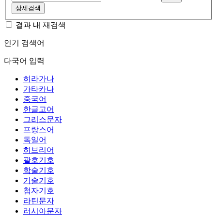
상세검색
결과 내 재검색
인기 검색어
다국어 입력
히라가나
가타카나
중국어
한글고어
그리스문자
프랑스어
독일어
히브리어
괄호기호
학술기호
기술기호
첨자기호
라틴문자
러시아문자