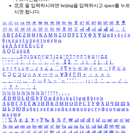
北京 을 입력하시려면
beijing
을 입력하시고 space를 누르
시면 됩니다.
ㅥ
ㅦ
ㅧ
ㅨ
ㅩ
ㅪ
ㅫ
ㅬ
ㅭ
ㅮ
ㅯ
ㅰ
ㅱ
ㅲ
ㅳ
ㅴ
ㅵ
ㅶ
ㅷ
ㅸ
ㅹ
ㅺ
ㅻ
ㅼ
ㅽ
ㅾ
ㅿ
ㆀ
ㆁ
ㆂ
ㆃ
ㆄ
ㆅ
ㆆ
ㆇ
ㆈ
ㆉ
ㆊ
ㆋ
ㆌ
ㆍ
ㆎ
Α
Β
Γ
Δ
Ε
Ζ
Η
Θ
Ι
Κ
Λ
Μ
Ν
Ξ
Ο
Π
Ρ
Σ
Τ
Υ
Φ
Χ
Ψ
Ω
α
β
γ
δ
ε
ζ
η
θ
ι
κ
λ
μ
ν
ξ
ο
π
ρ
σ
τ
υ
φ
χ
ψ
ω
á
à
Á
À
é
è
É
È
ç
Ç
ê
Ä
Ö
Ü
ä
ö
ü
ß
ְ
ֳ
ֲ
ֱ
ָ
ַ
ֵ
ֶ
ִ
ֹ
ּ
ֻ
ׂ
ׁ
ּ
ב
ה
נ
מ
צ
ת
ץ
ש
ד
ג
כ
ע
י
ח
ל
ך
ף
ק
ר
א
ט
ו
ן
ם
פ
‘
’
“
”
〔
〕
〈
〉
「
」
『
』
【
】
＂
（
）
［
］
｛
｝
±
×
÷
≠
≤
≥
∞
∴
♂
♀
∠
⊥
⌒
∂
∇
≡
≒
≪
≫
√
∽
∝
∵
∫
∬
∈
∋
⊆
⊇
⊂
⊃
∪
∩
∧
∨
￢
⇒
⇔
∀
∃
∮
∑
∏
＋
－
＜
＝
＞
、
。
·
‥
…
¨
〃
―
∥
＼
∼
´
～
ˇ
˘
˝
˚
˙
¸
˛
¡
¿
ː
！
＇
，
．
／
：
；
？
＾
＿
｀
｜
½
⅓
⅔
¼
¾
⅛
⅜
⅝
⅞
¹
²
³
⁴
ⁿ
₁
₂
₃
₄
Æ
Ð
Ħ
Ĳ
Ł
Ø
Œ
Þ
Ŧ
Ŋ
æ
đ
ð
ħ
ı
ĳ
ĸ
ŀ
ł
ø
œ
ß
þ
ŧ
ŋ
ŉ
А
Б
В
Г
Д
Е
Ё
Ж
З
И
Й
К
Л
М
Н
О
П
Р
С
Т
У
Ф
Х
Ц
Ч
Ш
Щ
Ъ
Ы
Ь
Э
Ю
Я
а
б
в
г
д
е
ё
ж
з
и
й
к
л
м
н
о
п
р
с
т
у
ф
х
ц
ч
ш
щ
ъ
ы
ь
э
ю
я
′
″
℃
Å
￠
￡
￥
¤
℉
‰
＄
％
Ｆ
￦
㎕
㎖
㎗
ℓ
㎘
㏄
㎣
㎤
㎥
㎦
㎙
㎚
㎛
㎜
㎝
㎞
㎟
㎠
㎡
㎢
㏊
㎍
㎎
㎏
㏏
㎈
㎉
㏈
㎧
㎨
㎰
㎱
㎲
㎳
㎴
㎵
㎶
㎷
㎸
㎹
㎀
㎁
㎂
㎃
㎄
㎺
㎻
㎽
㎾
㎿
㎐
㎑