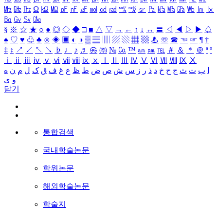
㎒
㎓
㎔
Ω
㏀
㏁
㎊
㎋
㎌
㏖
㏅
㎭
㎮
㎯
㏛
㎩
㎪
㎫
㎬
㏝
㏐
㏓
㏃
㏉
㏜
㏆
§
※
☆
★
○
●
◎
◇
◆
□
■
△
▽
→
←
↑
↓
↔
〓
◁
◀
▷
▶
♤
♠
♡
♥
♧
♣
⊙
◈
▣
◐
◑
▒
▤
▥
▨
▧
▦
▩
♨
☏
☎
☜
☞
¶
†
‡
↕
↗
↙
↖
↘
♭
♩
♪
♬
㉿
㈜
№
㏇
™
㏂
㏘
℡
＃
＆
＊
＠
ª
º
ⅰ
ⅱ
ⅲ
ⅳ
ⅴ
ⅵ
ⅶ
ⅷ
ⅸ
ⅹ
Ⅰ
Ⅱ
Ⅲ
Ⅳ
Ⅴ
Ⅵ
Ⅶ
Ⅷ
Ⅸ
Ⅹ
ا
ب
ت
ث
ج
ح
خ
د
ذ
ر
ز
س
ش
ص
ض
ط
ظ
ع
غ
ف
ق
ک
ل
م
ن
ه
و
ی
닫기
통합검색
국내학술논문
학위논문
해외학술논문
학술지