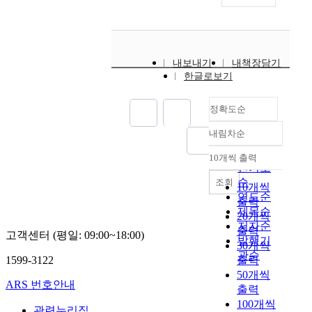
내보내기
내책장담기
한글로보기
정확도순
내림차순
정확도
순
10개씩 출력
내림차순
인기도
순
조회
10개씩
연도순
출력
제목순
20개씩
저자순
출력
고객센터 (평일: 09:00~18:00)
발행기
30개씩
관순
1599-3122
출력
50개씩
ARS 번호안내
출력
100개씩
관련누리집