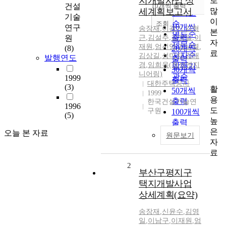
지개발사업 상
로
순
건설
10개씩 출력
내림차순
많
세계획보고서
인기도
기술
이
순
조회
10개씩
연구
송장재
,
이광기
,
김형
본
연도순
출력
원
근
,
김설주
,
김영일
,
이
자
제목순
재원
,
엄선영
,
김남열
,
(8)
20개씩
료
저자순
김상길
,
성미자
,
김태
발행연도
출력
경
,
임희옥(청석엔지
발행기
30개씩
니어링)
관순
1999
출력
대한주택공사
(3)
활
50개씩
1999
용
출력
한국건설기술연
1996
도
구원
100개씩
(5)
높
출력
은
오늘 본 자료
원문보기
자
료
2
부산구평지구
택지개발사업
상세계획(요약)
송장재
,
신윤수
,
김영
일
,
이남구
,
이재원
,
엄