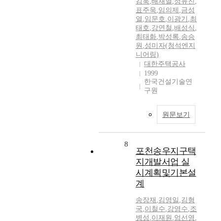
김욱
,
배재열
,
정유진
,
표주욱
,
임의제
,
금성
열
,
임문호
,
이광기
,
최
태호
,
강연철
,
배성식
,
최태화
,
박성록
,
송승
원
,
성미자(청석엔지
니어링)
대한주택공사
1999
한국건설기술연
구원
원문보기
8
포천송우지구택
지개발서업 실
시계획및기본설
계
송장재
,
김영일
,
김형
국
,
이철수
,
강영수
,
조
병성
,
이재원
,
엄선영
,