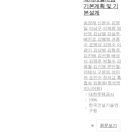
기본계획 및 기
본설계
송장재
,
신윤수
,
김영
일
,
이남구
,
이재원
,
엄
선영
,
김남열
,
김설주
,
배진모
,
강혜영
,
권종
수
,
조병성
,
강영수
,
이
광기
,
김상범
,
김형국
,
김진배
,
김선원
,
배성
식
,
김명운
,
박철수
,
강
옥철
,
김기명
,
문만철
,
이태식
,
구윤의
,
성미
자
,
오민수
,
장석교
,
홍
효숙
,
임희옥(청석엔
지니어링)
대한주택공사
1996
한국건설기술연
구원
원문보기