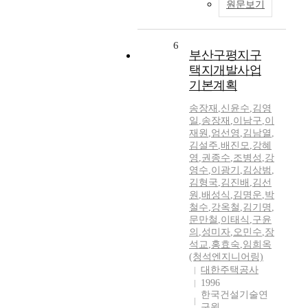
원문보기
6
부산구평지구
택지개발사업
기본계획
송장재
,
신윤수
,
김영
일
,
송장재
,
이남구
,
이
재원
,
엄선영
,
김남열
,
김설주
,
배진모
,
강혜
영
,
권종수
,
조병성
,
강
영수
,
이광기
,
김상범
,
김형국
,
김진배
,
김선
원
,
배성식
,
김명운
,
박
철수
,
강옥철
,
김기명
,
문만철
,
이태식
,
구윤
의
,
성미자
,
오민수
,
장
석교
,
홍효숙
,
임희옥
(청석엔지니어링)
대한주택공사
1996
한국건설기술연
구원