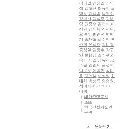
김남열
,
김상길
,
심인
섭
,
김형근
,
최규일
,
곽
명호
,
김상범
,
박철수
,
강남재
,
김설주
,
강혜
영
,
권종수
,
김진배
,
이
상윤
,
김재혁
,
김선원
,
오민수
,
최인덕
,
박병
기
,
송재혁
,
최수철
,
오
주현
,
유석철
,
김태경
,
금성열
,
김용후
,
강구
연
,
문형경
,
조기주
,
김
욱
,
배재열
,
정유진
,
표
주욱
,
임의제
,
금성열
,
임문호
,
이광기
,
최태
호
,
강연철
,
배성식
,
최
태화
,
박성록
,
송승원
,
성미자(청석엔지니
어링)
대한주택공사
1999
한국건설기술연
구원
원문보기