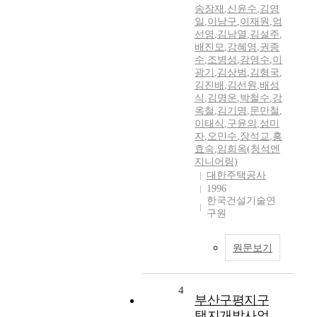
송장재
,
신윤수
,
김영
일
,
이남구
,
이재원
,
엄
선영
,
김남열
,
김설주
,
배진모
,
강혜영
,
권종
수
,
조병성
,
강영수
,
이
광기
,
김상범
,
김형국
,
김진배
,
김선원
,
배성
식
,
김명운
,
박철수
,
강
옥철
,
김기명
,
문만철
,
이태식
,
구윤의
,
성미
자
,
오민수
,
장석교
,
홍
효숙
,
임희옥(청석엔
지니어링)
대한주택공사
1996
한국건설기술연
구원
원문보기
4
부산구평지구
택지개발사업