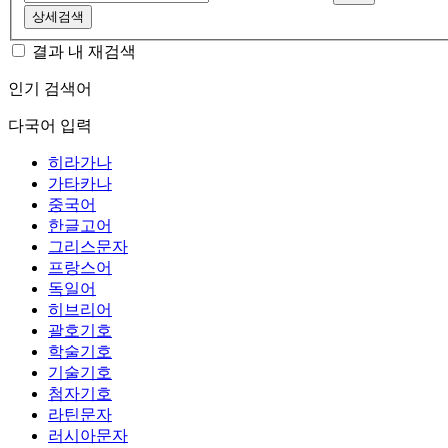
상세검색
결과 내 재검색
인기 검색어
다국어 입력
히라가나
가타카나
중국어
한글고어
그리스문자
프랑스어
독일어
히브리어
괄호기호
학술기호
기술기호
첨자기호
라틴문자
러시아문자