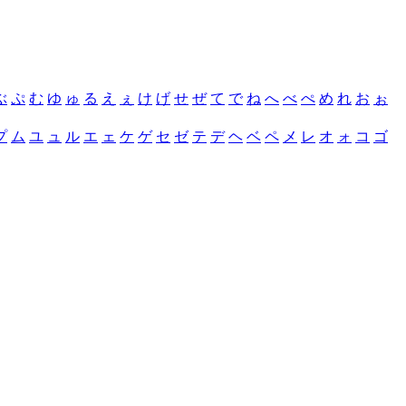
ぶ
ぷ
む
ゆ
ゅ
る
え
ぇ
け
げ
せ
ぜ
て
で
ね
へ
べ
ぺ
め
れ
お
ぉ
プ
ム
ユ
ュ
ル
エ
ェ
ケ
ゲ
セ
ゼ
テ
デ
ヘ
ベ
ペ
メ
レ
オ
ォ
コ
ゴ