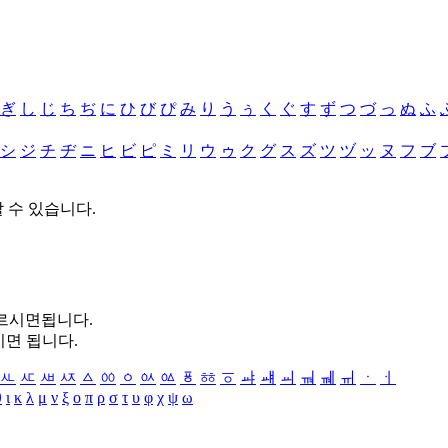
ぎ
し
じ
ち
ぢ
に
ひ
び
ぴ
み
り
う
ぅ
く
ぐ
す
ず
つ
づ
っ
ぬ
ふ
シ
ジ
チ
ヂ
ニ
ヒ
ビ
ピ
ミ
リ
ウ
ゥ
ク
グ
ス
ズ
ツ
ヅ
ッ
ヌ
フ
ブ
할 수 있습니다.
누르시면됩니다.
시면 됩니다.
ㅻ
ㅼ
ㅽ
ㅾ
ㅿ
ㆀ
ㆁ
ㆂ
ㆃ
ㆄ
ㆅ
ㆆ
ㆇ
ㆈ
ㆉ
ㆊ
ㆋ
ㆌ
ㆍ
ㆎ
θ
ι
κ
λ
μ
ν
ξ
ο
π
ρ
σ
τ
υ
φ
χ
ψ
ω