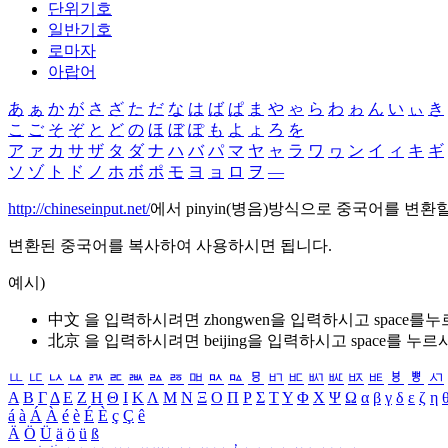
단위기호
일반기호
로마자
아랍어
あ
ぁ
か
が
さ
ざ
た
だ
な
は
ば
ぱ
ま
や
ゃ
ら
わ
ゎ
ん
い
ぃ
き
こ
ご
そ
ぞ
と
ど
の
ほ
ぼ
ぽ
も
よ
ょ
ろ
を
ア
ァ
カ
サ
ザ
タ
ダ
ナ
ハ
バ
パ
マ
ヤ
ャ
ラ
ワ
ヮ
ン
イ
ィ
キ
ギ
ソ
ゾ
ト
ド
ノ
ホ
ボ
ポ
モ
ヨ
ョ
ロ
ヲ
―
http://chineseinput.net/
에서 pinyin(병음)방식으로 중국어를 변환
변환된 중국어를 복사하여 사용하시면 됩니다.
예시)
中文 을 입력하시려면
zhongwen
을 입력하시고 space를
北京 을 입력하시려면
beijing
을 입력하시고 space를 누르
ㅥ
ㅦ
ㅧ
ㅨ
ㅩ
ㅪ
ㅫ
ㅬ
ㅭ
ㅮ
ㅯ
ㅰ
ㅱ
ㅲ
ㅳ
ㅴ
ㅵ
ㅶ
ㅷ
ㅸ
ㅹ
ㅺ
Α
Β
Γ
Δ
Ε
Ζ
Η
Θ
Ι
Κ
Λ
Μ
Ν
Ξ
Ο
Π
Ρ
Σ
Τ
Υ
Φ
Χ
Ψ
Ω
α
β
γ
δ
ε
ζ
η
á
à
Á
À
é
è
É
È
ç
Ç
ê
Ä
Ö
Ü
ä
ö
ü
ß