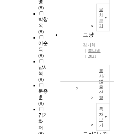
영
(8)
목
차
박창
보
옥
기
(8)
그냥
이순
김기화
득
북나비
(8)
2021
남시
복
복
사/
(8)
대
출
7
문종
신
훈
청
(8)
목
차
김기
보
화
기
저
(8)