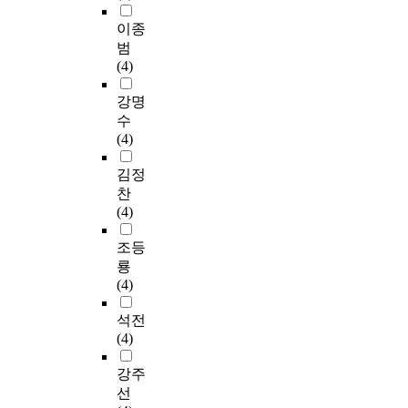
이종
범
(4)
강명
수
(4)
김정
찬
(4)
조등
룡
(4)
석전
(4)
강주
선