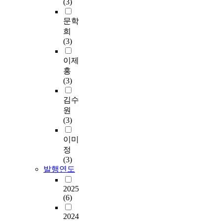
(3)
문학
희
(3)
이제
홍
(3)
김수
원
(3)
이미
정
(3)
발행연도
2025
(6)
2024