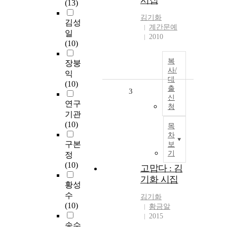
시집
(13)
김기화
김성
계간문예
일
2010
(10)
복
장붕
사/
익
대
(10)
출
3
신
연구
청
기관
(10)
목
차
구본
보
기
정
(10)
고맙다 : 김
기화 시집
황성
수
김기화
(10)
황금알
2015
송수