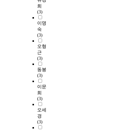
희
(3)
이명
숙
(3)
오형
근
(3)
동봉
(3)
이문
희
(3)
오세
경
(3)