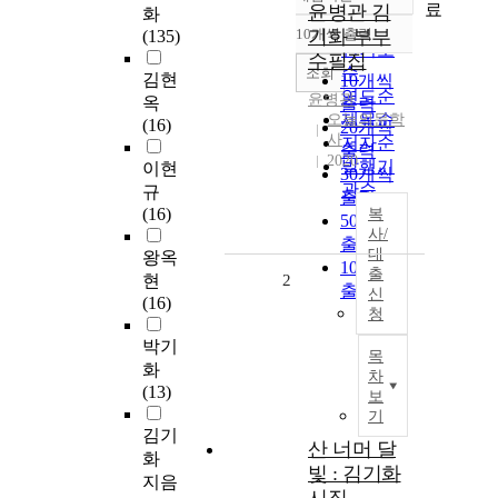
정확도
료
윤병관 김
화
순
10개씩 출력
기화 부부
(135)
내림차순
인기도
수필집
순
조회
김현
10개씩
연도순
윤병관
옥
출력
제목순
오늘의문학
(16)
20개씩
사
저자순
출력
2020
발행기
이현
30개씩
관순
규
출력
(16)
복
50개씩
사/
출력
대
왕옥
100개씩
출
현
2
출력
신
(16)
청
박기
목
화
차
(13)
보
기
김기
산 너머 달
화
빛 : 김기화
지음