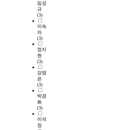
임성
규
(3)
이숙
자
(3)
정지
현
(3)
강영
은
(3)
박경
화
(3)
이석
정