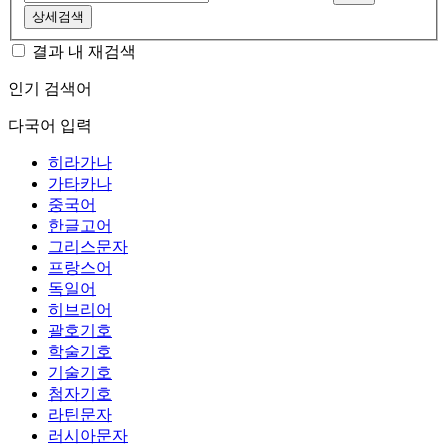
상세검색
결과 내 재검색
인기 검색어
다국어 입력
히라가나
가타카나
중국어
한글고어
그리스문자
프랑스어
독일어
히브리어
괄호기호
학술기호
기술기호
첨자기호
라틴문자
러시아문자