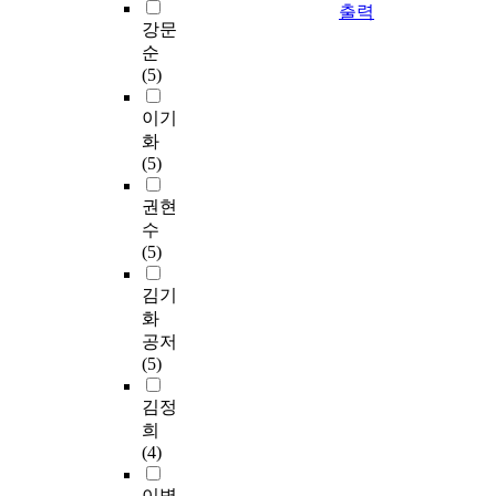
출력
강문
순
(5)
이기
화
(5)
권현
수
(5)
김기
화
공저
(5)
김정
희
(4)
이병