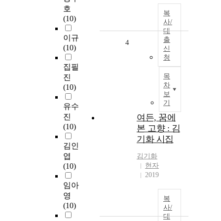
호
복
(10)
사/
대
이규
출
4
(10)
신
청
집필
목
진
차
(10)
보
기
유수
진
여든, 꿈에
(10)
본 고향 : 김
기화 시집
김인
엽
김기화
(10)
현자
2019
임아
영
복
(10)
사/
대