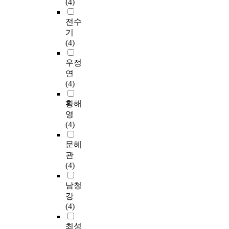
(4)
전수
기
(4)
우정
연
(4)
황해
영
(4)
문혜
관
(4)
남청
강
(4)
최성