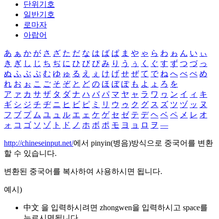
단위기호
일반기호
로마자
아랍어
あ
ぁ
か
が
さ
ざ
た
だ
な
は
ば
ぱ
ま
や
ゃ
ら
わ
ゎ
ん
い
ぃ
き
ぎ
し
じ
ち
ぢ
に
ひ
び
ぴ
み
り
う
ぅ
く
ぐ
す
ず
つ
づ
っ
ぬ
ふ
ぶ
ぷ
む
ゆ
ゅ
る
え
ぇ
け
げ
せ
ぜ
て
で
ね
へ
べ
ぺ
め
れ
お
ぉ
こ
ご
そ
ぞ
と
ど
の
ほ
ぼ
ぽ
も
よ
ょ
ろ
を
ア
ァ
カ
サ
ザ
タ
ダ
ナ
ハ
バ
パ
マ
ヤ
ャ
ラ
ワ
ヮ
ン
イ
ィ
キ
ギ
シ
ジ
チ
ヂ
ニ
ヒ
ビ
ピ
ミ
リ
ウ
ゥ
ク
グ
ス
ズ
ツ
ヅ
ッ
ヌ
フ
ブ
プ
ム
ユ
ュ
ル
エ
ェ
ケ
ゲ
セ
ゼ
テ
デ
ヘ
ベ
ペ
メ
レ
オ
ォ
コ
ゴ
ソ
ゾ
ト
ド
ノ
ホ
ボ
ポ
モ
ヨ
ョ
ロ
ヲ
―
http://chineseinput.net/
에서 pinyin(병음)방식으로 중국어를 변환
할 수 있습니다.
변환된 중국어를 복사하여 사용하시면 됩니다.
예시)
中文 을 입력하시려면
zhongwen
을 입력하시고 space를
누르시면됩니다.