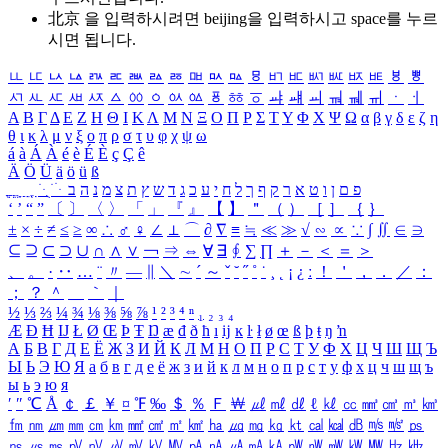
北京 을 입력하시려면
beijing
을 입력하시고 space를 누르
시면 됩니다.
ㅥ
ㅦ
ㅧ
ㅨ
ㅩ
ㅪ
ㅫ
ㅬ
ㅭ
ㅮ
ㅯ
ㅰ
ㅱ
ㅲ
ㅳ
ㅴ
ㅵ
ㅶ
ㅷ
ㅸ
ㅹ
ㅺ
ㅻ
ㅼ
ㅽ
ㅾ
ㅿ
ㆀ
ㆁ
ㆂ
ㆃ
ㆄ
ㆅ
ㆆ
ㆇ
ㆈ
ㆉ
ㆊ
ㆋ
ㆌ
ㆍ
ㆎ
Α
Β
Γ
Δ
Ε
Ζ
Η
Θ
Ι
Κ
Λ
Μ
Ν
Ξ
Ο
Π
Ρ
Σ
Τ
Υ
Φ
Χ
Ψ
Ω
α
β
γ
δ
ε
ζ
η
θ
ι
κ
λ
μ
ν
ξ
ο
π
ρ
σ
τ
υ
φ
χ
ψ
ω
á
à
Á
À
é
è
É
È
ç
Ç
ê
Ä
Ö
Ü
ä
ö
ü
ß
ְ
ֳ
ֲ
ֱ
ָ
ַ
ֵ
ֶ
ִ
ֹ
ּ
ֻ
ׂ
ׁ
ּ
ב
ה
נ
מ
צ
ת
ץ
ש
ד
ג
כ
ע
י
ח
ל
ך
ף
ק
ר
א
ט
ו
ן
ם
פ
‘
’
“
”
〔
〕
〈
〉
「
」
『
』
【
】
＂
（
）
［
］
｛
｝
±
×
÷
≠
≤
≥
∞
∴
♂
♀
∠
⊥
⌒
∂
∇
≡
≒
≪
≫
√
∽
∝
∵
∫
∬
∈
∋
⊆
⊇
⊂
⊃
∪
∩
∧
∨
￢
⇒
⇔
∀
∃
∮
∑
∏
＋
－
＜
＝
＞
、
。
·
‥
…
¨
〃
―
∥
＼
∼
´
～
ˇ
˘
˝
˚
˙
¸
˛
¡
¿
ː
！
＇
，
．
／
：
；
？
＾
＿
｀
｜
½
⅓
⅔
¼
¾
⅛
⅜
⅝
⅞
¹
²
³
⁴
ⁿ
₁
₂
₃
₄
Æ
Ð
Ħ
Ĳ
Ł
Ø
Œ
Þ
Ŧ
Ŋ
æ
đ
ð
ħ
ı
ĳ
ĸ
ŀ
ł
ø
œ
ß
þ
ŧ
ŋ
ŉ
А
Б
В
Г
Д
Е
Ё
Ж
З
И
Й
К
Л
М
Н
О
П
Р
С
Т
У
Ф
Х
Ц
Ч
Ш
Щ
Ъ
Ы
Ь
Э
Ю
Я
а
б
в
г
д
е
ё
ж
з
и
й
к
л
м
н
о
п
р
с
т
у
ф
х
ц
ч
ш
щ
ъ
ы
ь
э
ю
я
′
″
℃
Å
￠
￡
￥
¤
℉
‰
＄
％
Ｆ
￦
㎕
㎖
㎗
ℓ
㎘
㏄
㎣
㎤
㎥
㎦
㎙
㎚
㎛
㎜
㎝
㎞
㎟
㎠
㎡
㎢
㏊
㎍
㎎
㎏
㏏
㎈
㎉
㏈
㎧
㎨
㎰
㎱
㎲
㎳
㎴
㎵
㎶
㎷
㎸
㎹
㎀
㎁
㎂
㎃
㎄
㎺
㎻
㎽
㎾
㎿
㎐
㎑