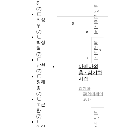
진
복
(7)
사/
대
최성
출
9
우
신
(7)
청
박상
목
차
혁
보
(7)
기
남현
아메바의
(7)
춤 : 김기화
시집
정해
종
김기화
(7)
詩와에세이
2017
고근
환
복
(7)
사/
대