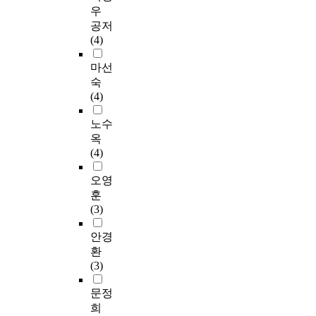
우
공저
(4)
마선
숙
(4)
노수
옥
(4)
오영
훈
(3)
안경
환
(3)
문정
희