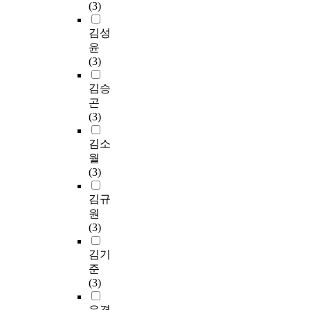
(3)
김성
윤
(3)
김승
곤
(3)
김소
월
(3)
김규
원
(3)
김기
준
(3)
유경