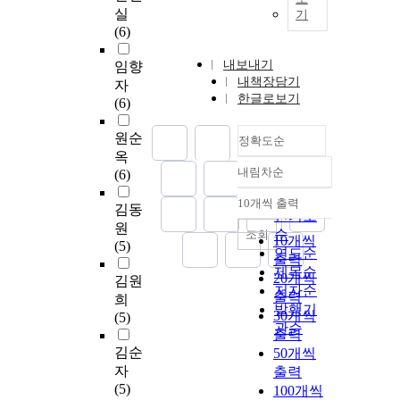
실
기
(6)
내보내기
임향
내책장담기
자
한글로보기
(6)
원순
정확도순
옥
내림차순
(6)
정확도
순
10개씩 출력
김동
내림차순
인기도
원
순
조회
10개씩
(5)
연도순
출력
제목순
20개씩
김원
저자순
출력
희
발행기
30개씩
(5)
관순
출력
김순
50개씩
자
출력
(5)
100개씩