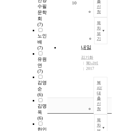
안양
출
10
수필
신
청
문학
회
목
(7)
차
보
노인
기
배
내일
(7)
김기화
유원
북나비
연
2017
(7)
김영
복
사/
순
대
(6)
출
신
김명
청
옥
(6)
목
차
한인
보