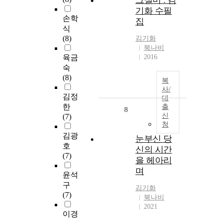
그설미 : 김
기화 수필
손학
집
식
(8)
김기화
북나비
육금
2016
숙
(8)
복
사/
김정
대
한
출
8
신
(7)
청
김광
눈부신 당
호
신의 시간
(7)
을 헤아리
며
윤석
구
김기화
(7)
북나비
2021
이경