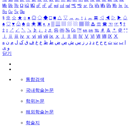
㎒
㎓
㎔
Ω
㏀
㏁
㎊
㎋
㎌
㏖
㏅
㎭
㎮
㎯
㏛
㎩
㎪
㎫
㎬
㏝
㏐
㏓
㏃
㏉
㏜
㏆
§
※
☆
★
○
●
◎
◇
◆
□
■
△
▽
→
←
↑
↓
↔
〓
◁
◀
▷
▶
♤
♠
♡
♥
♧
♣
⊙
◈
▣
◐
◑
▒
▤
▥
▨
▧
▦
▩
♨
☏
☎
☜
☞
¶
†
‡
↕
↗
↙
↖
↘
♭
♩
♪
♬
㉿
㈜
№
㏇
™
㏂
㏘
℡
＃
＆
＊
＠
ª
º
ⅰ
ⅱ
ⅲ
ⅳ
ⅴ
ⅵ
ⅶ
ⅷ
ⅸ
ⅹ
Ⅰ
Ⅱ
Ⅲ
Ⅳ
Ⅴ
Ⅵ
Ⅶ
Ⅷ
Ⅸ
Ⅹ
ا
ب
ت
ث
ج
ح
خ
د
ذ
ر
ز
س
ش
ص
ض
ط
ظ
ع
غ
ف
ق
ک
ل
م
ن
ه
و
ی
닫기
통합검색
국내학술논문
학위논문
해외학술논문
학술지