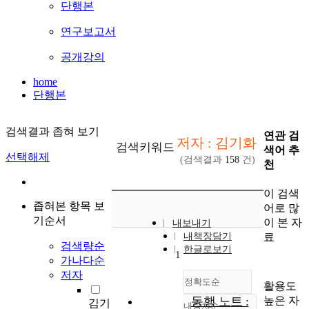
단행본
연구보고서
공개강의
home
단행본
검색결과 좁혀 보기
연관 검
저자 : 김기화
검색키워드
색어 추
선택해제
(검색결과
158
건)
천
이 검색
좁혀본 항목 보
어로 많
기순서
이 본 자
내보내기
료
내책장담기
검색량순
한글로보기
1
가나다순
저자
정확도순
활용도
높은 자
동행 노트 :
김기
내림차순