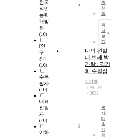
한국
출
5
신
직업
청
능력
개발
목
원
차
(10)
보
기
[연
나의 왼발
구
네 번째 발
진]
가락 : 김기
(10)
화 수필집
수록
김기화
필자
북 나비
(10)
2022
대표
집필
복
사/
자
대
(10)
출
6
신
이하
청