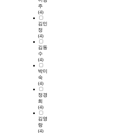
주
(4)
김민
정
(4)
김동
수
(4)
박미
숙
(4)
정경
희
(4)
김영
랑
(4)