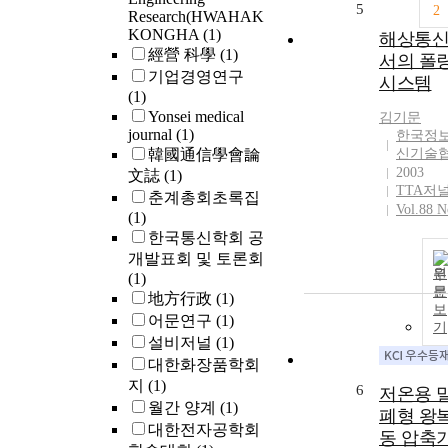
5
2
Research(HWAHAK
KONGHA
(1)
해상통
經營 科學
(1)
서의 폴
기업경영연구
시스템
(1)
Yonsei medical
김기문
journal
(1)
한국정
韓國通信學會論
신기술
2003
文誌
(1)
TTA저
춘계총회초록집
Vol.88 N
(1)
한국통신학회 공
개발표회 및 토론회
원
(1)
문
地方行政
(1)
보
어문연구
(1)
기
설비저널
(1)
대한화장품학회
지
(1)
6
저온용 
월간 양계
(1)
폐형 왕
대한전자공학회
동 압축