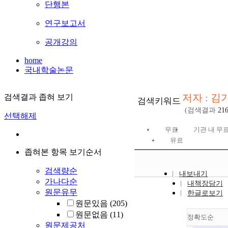
단행본
연구보고서
공개강의
home
국내학술논문
저자 : 김
검색결과 좁혀 보기
검색키워드
(검색결과
21
선택해제
무료
기관 내 무
유료
좁혀본 항목 보기순서
검색량순
내보내기
가나다순
내책장담기
원문유무
한글로보기
원문있음
(205)
원문없음
(11)
정확도순
원문제공처