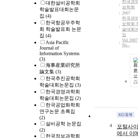
한국경
대한설비공학회
보학회
학술발표대회논문
2007
집
(4)
한국경
한국항공우주학
보학회 
회 학술발표회 논문
술대회
집
집
(4)
Vol.2007
Asia Pacific
No.-
Journal of
Information Systems
(3)
海事産業硏究所
원
문
論文集
(3)
보
한국추진공학회
기
학술대회논문집
(3)
한국경영과학회
학술대회논문집
(2)
한국공업화학회
연구논문 초록집
(2)
설비공학 논문집
4
포털사
(2)
에서 이
한국정보과학회