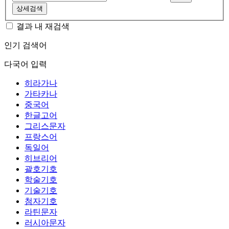
상세검색
결과 내 재검색
인기 검색어
다국어 입력
히라가나
가타카나
중국어
한글고어
그리스문자
프랑스어
독일어
히브리어
괄호기호
학술기호
기술기호
첨자기호
라틴문자
러시아문자