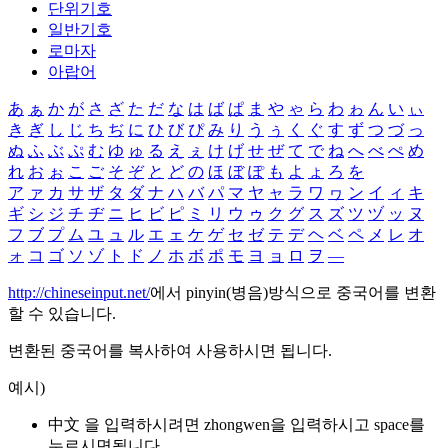
단위기호
일반기호
로마자
아랍어
あ
ぁ
か
が
さ
ざ
た
だ
な
は
ば
ぱ
ま
や
ゃ
ら
わ
ゎ
ん
い
ぃ
き
ぎ
し
じ
ち
ぢ
に
ひ
び
ぴ
み
り
う
ぅ
く
ぐ
す
ず
つ
づ
っ
ぬ
ふ
ぶ
ぷ
む
ゆ
ゅ
る
え
ぇ
け
げ
せ
ぜ
て
で
ね
へ
べ
ぺ
め
れ
お
ぉ
こ
ご
そ
ぞ
と
ど
の
ほ
ぼ
ぽ
も
よ
ょ
ろ
を
ア
ァ
カ
サ
ザ
タ
ダ
ナ
ハ
バ
パ
マ
ヤ
ャ
ラ
ワ
ヮ
ン
イ
ィ
キ
ギ
シ
ジ
チ
ヂ
ニ
ヒ
ビ
ピ
ミ
リ
ウ
ゥ
ク
グ
ス
ズ
ツ
ヅ
ッ
ヌ
フ
ブ
プ
ム
ユ
ュ
ル
エ
ェ
ケ
ゲ
セ
ゼ
テ
デ
ヘ
ベ
ペ
メ
レ
オ
ォ
コ
ゴ
ソ
ゾ
ト
ド
ノ
ホ
ボ
ポ
モ
ヨ
ョ
ロ
ヲ
―
http://chineseinput.net/
에서 pinyin(병음)방식으로 중국어를 변환
할 수 있습니다.
변환된 중국어를 복사하여 사용하시면 됩니다.
예시)
中文 을 입력하시려면
zhongwen
을 입력하시고 space를
누르시면됩니다.