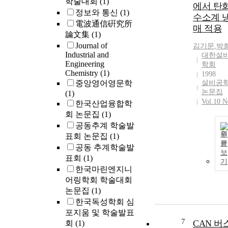
학술대회
(1)
에서 탄
정보와 통신
(1)
수소계 
電波通信硏究所
매 적용
論文集
(1)
Journal of
김기문
,
박
Industrial and
대한설
Engineering
학회
Chemistry
(1)
1998
중앙영어영문학
설비공
논문집
(1)
Vol.10 N
한국산업융합학
회 논문집
(1)
공동추계 학술발
원
표회 논문집
(1)
문
공동 추계학술발
보
표회
(1)
기
한국마린엔지니
어링학회 학술대회
논문집
(1)
한국독성학회 심
포지움 및 학술발표
7
CAN 버
회
(1)