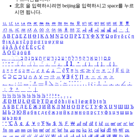
北京 을 입력하시려면
beijing
을 입력하시고 space를 누르
시면 됩니다.
ㅥ
ㅦ
ㅧ
ㅨ
ㅩ
ㅪ
ㅫ
ㅬ
ㅭ
ㅮ
ㅯ
ㅰ
ㅱ
ㅲ
ㅳ
ㅴ
ㅵ
ㅶ
ㅷ
ㅸ
ㅹ
ㅺ
ㅻ
ㅼ
ㅽ
ㅾ
ㅿ
ㆀ
ㆁ
ㆂ
ㆃ
ㆄ
ㆅ
ㆆ
ㆇ
ㆈ
ㆉ
ㆊ
ㆋ
ㆌ
ㆍ
ㆎ
Α
Β
Γ
Δ
Ε
Ζ
Η
Θ
Ι
Κ
Λ
Μ
Ν
Ξ
Ο
Π
Ρ
Σ
Τ
Υ
Φ
Χ
Ψ
Ω
α
β
γ
δ
ε
ζ
η
θ
ι
κ
λ
μ
ν
ξ
ο
π
ρ
σ
τ
υ
φ
χ
ψ
ω
á
à
Á
À
é
è
É
È
ç
Ç
ê
Ä
Ö
Ü
ä
ö
ü
ß
ְ
ֳ
ֲ
ֱ
ָ
ַ
ֵ
ֶ
ִ
ֹ
ּ
ֻ
ׂ
ׁ
ּ
ב
ה
נ
מ
צ
ת
ץ
ש
ד
ג
כ
ע
י
ח
ל
ך
ף
ק
ר
א
ט
ו
ן
ם
פ
‘
’
“
”
〔
〕
〈
〉
「
」
『
』
【
】
＂
（
）
［
］
｛
｝
±
×
÷
≠
≤
≥
∞
∴
♂
♀
∠
⊥
⌒
∂
∇
≡
≒
≪
≫
√
∽
∝
∵
∫
∬
∈
∋
⊆
⊇
⊂
⊃
∪
∩
∧
∨
￢
⇒
⇔
∀
∃
∮
∑
∏
＋
－
＜
＝
＞
、
。
·
‥
…
¨
〃
―
∥
＼
∼
´
～
ˇ
˘
˝
˚
˙
¸
˛
¡
¿
ː
！
＇
，
．
／
：
；
？
＾
＿
｀
｜
½
⅓
⅔
¼
¾
⅛
⅜
⅝
⅞
¹
²
³
⁴
ⁿ
₁
₂
₃
₄
Æ
Ð
Ħ
Ĳ
Ł
Ø
Œ
Þ
Ŧ
Ŋ
æ
đ
ð
ħ
ı
ĳ
ĸ
ŀ
ł
ø
œ
ß
þ
ŧ
ŋ
ŉ
А
Б
В
Г
Д
Е
Ё
Ж
З
И
Й
К
Л
М
Н
О
П
Р
С
Т
У
Ф
Х
Ц
Ч
Ш
Щ
Ъ
Ы
Ь
Э
Ю
Я
а
б
в
г
д
е
ё
ж
з
и
й
к
л
м
н
о
п
р
с
т
у
ф
х
ц
ч
ш
щ
ъ
ы
ь
э
ю
я
′
″
℃
Å
￠
￡
￥
¤
℉
‰
＄
％
Ｆ
￦
㎕
㎖
㎗
ℓ
㎘
㏄
㎣
㎤
㎥
㎦
㎙
㎚
㎛
㎜
㎝
㎞
㎟
㎠
㎡
㎢
㏊
㎍
㎎
㎏
㏏
㎈
㎉
㏈
㎧
㎨
㎰
㎱
㎲
㎳
㎴
㎵
㎶
㎷
㎸
㎹
㎀
㎁
㎂
㎃
㎄
㎺
㎻
㎽
㎾
㎿
㎐
㎑