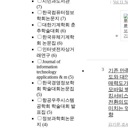
시민과도서관
Vol.11 N
(7)
한국컴퓨터정보
학회논문지
(7)
원
대한기계학회 춘
문
추학술대회
(6)
보
기
한국유체기계학
회 논문집
(6)
인터넷전자상거
래연구
(6)
Journal of
information
3
기존 만
technology
도와 대
applications & m
(5)
한국경영정보학
매력도
회 학술대회논문집
모바일 
(5)
킹서비
항공우주시스템
전환의
공학회 학술대회 발
미치는 
표집
(5)
향
정보과학회논문
지
(4)
김기문
,
조