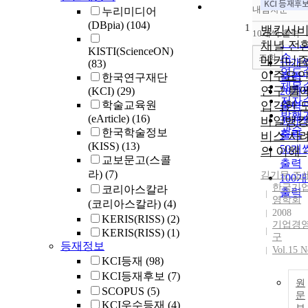
내림차순
누리미디어
정확
(DBpia)
(104)
1
순
뱅킹서
10개씩 출력
내림
인기
채녈 전
KISTI(ScienceON)
순
조회
메커니즘 
10개
(83)
연도
이주요
출력
한국연구재단
제목
연구 틀
(KCI)
(29)
20개
저자
학술교육원
입각한 
출력
발행
(eArticle)
(16)
바일뱅
30개
관순
한국학술정보
출력
비스 사
(KISS)
(13)
50개
의 이해 -
교보문고(스콜
출력
라)
(7)
김기문
,
조
100
한국기
코리아스칼라
출력
영학회
(코리아스칼라)
(4)
2008
KERIS(RISS)
(2)
기업경
KERIS(RISS)
(1)
구
등재정보
Vol.15 N
KCI등재
(98)
KCI등재후보
(7)
원
SCOPUS
(5)
문
KCI우수등재
(4)
보