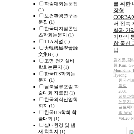
를 위한 
학술대회논문집
(1)
장형
보건환경연구논
CORBA
문집
(1)
서 접속 
한국디지털콘텐
향과 가
츠학회논문지
(1)
기반의 
TTA저널
(1)
합 통신 
大韓機械學會論
법
文集B
(1)
김기문
,
김
조명·전기설비
형
,
Kim, Gi
학회논문지
(1)
Mun
,
Kim, T
한국ITS학회논
Hyeong
문지
(1)
한국정
학회
남북물류포럼 학
2001
술대회 자료집
(1)
정보과
한국외식산업학
논문지 :
회지
(1)
프트웨
한국ITS학회 학
및 응용
술대회
(1)
Vol.28 N
실내환경 및 냄
새 학회지
(1)