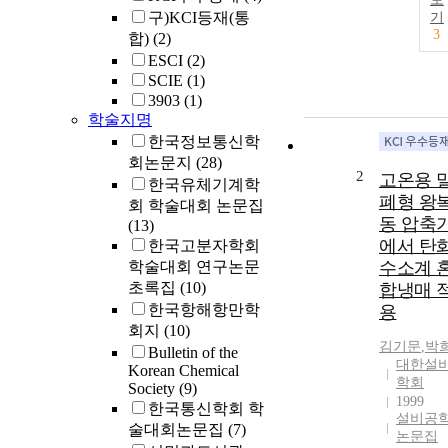
구)KCI등재(통
기
3
합)
(2)
ESCI
(2)
SCIE
(1)
3903
(1)
학술지명
한국정보통신학
회논문지
(28)
2
고온용 
한국유체기계학
폐형 왕
회 학술대회 논문집
동 압축
(13)
에서 탄
한국고분자학회
학술대회 연구논문
수소계 
초록집
(10)
합냉매 
한국항해항만학
용
회지
(10)
김기문
,
박
Bulletin of the
대한설
Korean Chemical
학회
Society
(9)
1999
한국통신학회 학
설비공
술대회논문집
(7)
논문집