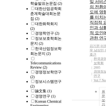
일 서비
학술발표논문집
(2)
의 전환
대한산업공학회
도에 영
춘계학술대회논문
를 미치
집
(2)
직접적 
대한화학회지
인과 상
(2)
적 요인
경영학연구
(2)
관한 연
정보보호학회논
문지
(2)
김기문
,
이
한국산업정보학
우
,
남상민
,
회논문지
(2)
호근
한국경
Telecommunications
보학회
Review
(2)
2005
경영정
경영정보학연구
연구
(2)
Vol.7 No
정보시스템연구
(2)
論文集
(1)
원
경영연구
(1)
문
보
Korean Chemical
기
Engineering