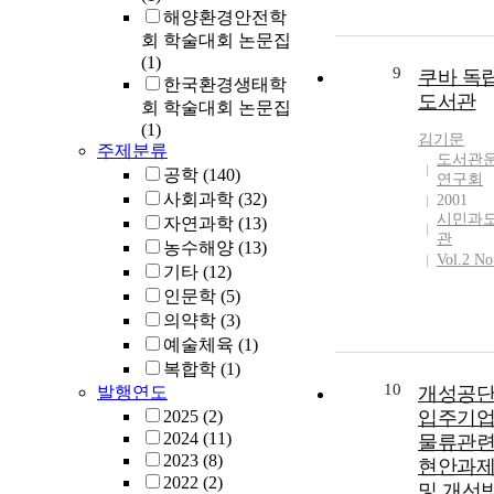
해양환경안전학
회 학술대회 논문집
(1)
9
쿠바 독
한국환경생태학
도서관
회 학술대회 논문집
(1)
김기문
주제분류
도서관
공학
(140)
연구회
사회과학
(32)
2001
시민과
자연과학
(13)
관
농수해양
(13)
Vol.2 No
기타
(12)
인문학
(5)
의약학
(3)
예술체육
(1)
복합학
(1)
10
발행연도
개성공
2025
(2)
입주기
2024
(11)
물류관
2023
(8)
현안과
2022
(2)
및 개선