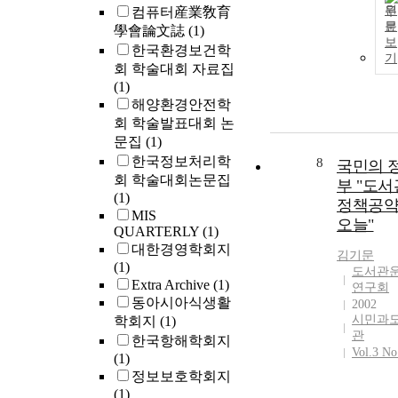
원
컴퓨터産業敎育
문
學會論文誌
(1)
보
한국환경보건학
기
회 학술대회 자료집
(1)
해양환경안전학
회 학술발표대회 논
문집
(1)
한국정보처리학
8
국민의 
회 학술대회논문집
부 "도서
(1)
정책공
MIS
오늘"
QUARTERLY
(1)
대한경영학회지
김기문
(1)
도서관
Extra Archive
(1)
연구회
동아시아식생활
2002
시민과
학회지
(1)
관
한국항해학회지
Vol.3 No
(1)
정보보호학회지
(1)