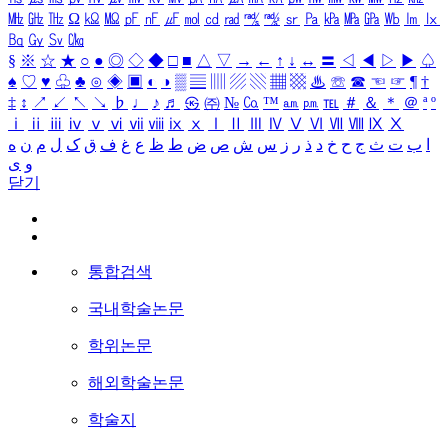
㎒
㎓
㎔
Ω
㏀
㏁
㎊
㎋
㎌
㏖
㏅
㎭
㎮
㎯
㏛
㎩
㎪
㎫
㎬
㏝
㏐
㏓
㏃
㏉
㏜
㏆
§
※
☆
★
○
●
◎
◇
◆
□
■
△
▽
→
←
↑
↓
↔
〓
◁
◀
▷
▶
♤
♠
♡
♥
♧
♣
⊙
◈
▣
◐
◑
▒
▤
▥
▨
▧
▦
▩
♨
☏
☎
☜
☞
¶
†
‡
↕
↗
↙
↖
↘
♭
♩
♪
♬
㉿
㈜
№
㏇
™
㏂
㏘
℡
＃
＆
＊
＠
ª
º
ⅰ
ⅱ
ⅲ
ⅳ
ⅴ
ⅵ
ⅶ
ⅷ
ⅸ
ⅹ
Ⅰ
Ⅱ
Ⅲ
Ⅳ
Ⅴ
Ⅵ
Ⅶ
Ⅷ
Ⅸ
Ⅹ
ا
ب
ت
ث
ج
ح
خ
د
ذ
ر
ز
س
ش
ص
ض
ط
ظ
ع
غ
ف
ق
ک
ل
م
ن
ه
و
ی
닫기
통합검색
국내학술논문
학위논문
해외학술논문
학술지