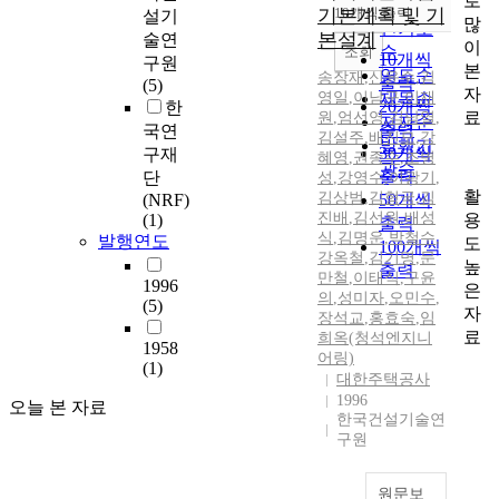
로
순
기본계획 및 기
10개씩 출력
설기
내림차순
많
인기도
본설계
술연
이
순
조회
10개씩
구원
본
연도순
송장재
,
신윤수
,
김
출력
(5)
자
영일
,
이남구
제목순
,
이재
20개씩
한
료
원
,
엄선영
,
김남열
,
저자순
출력
국연
김설주
,
배진모
,
강
발행기
30개씩
구재
혜영
,
권종수
,
조병
관순
출력
단
성
,
강영수
,
이광기
,
활
김상범
,
김형국
,
김
(NRF)
50개씩
진배
,
김선원
,
배성
용
(1)
출력
식
,
김명운
,
박철수
,
발행연도
도
100개씩
강옥철
,
김기명
,
문
높
출력
만철
,
이태식
,
구윤
1996
은
의
,
성미자
,
오민수
,
(5)
자
장석교
,
홍효숙
,
임
료
희옥(청석엔지니
1958
어링)
(1)
대한주택공사
1996
오늘 본 자료
한국건설기술연
구원
원문보