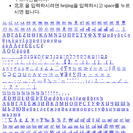
北京 을 입력하시려면
beijing
을 입력하시고 space를 누르
시면 됩니다.
ㅥ
ㅦ
ㅧ
ㅨ
ㅩ
ㅪ
ㅫ
ㅬ
ㅭ
ㅮ
ㅯ
ㅰ
ㅱ
ㅲ
ㅳ
ㅴ
ㅵ
ㅶ
ㅷ
ㅸ
ㅹ
ㅺ
ㅻ
ㅼ
ㅽ
ㅾ
ㅿ
ㆀ
ㆁ
ㆂ
ㆃ
ㆄ
ㆅ
ㆆ
ㆇ
ㆈ
ㆉ
ㆊ
ㆋ
ㆌ
ㆍ
ㆎ
Α
Β
Γ
Δ
Ε
Ζ
Η
Θ
Ι
Κ
Λ
Μ
Ν
Ξ
Ο
Π
Ρ
Σ
Τ
Υ
Φ
Χ
Ψ
Ω
α
β
γ
δ
ε
ζ
η
θ
ι
κ
λ
μ
ν
ξ
ο
π
ρ
σ
τ
υ
φ
χ
ψ
ω
á
à
Á
À
é
è
É
È
ç
Ç
ê
Ä
Ö
Ü
ä
ö
ü
ß
ְ
ֳ
ֲ
ֱ
ָ
ַ
ֵ
ֶ
ִ
ֹ
ּ
ֻ
ׂ
ׁ
ּ
ב
ה
נ
מ
צ
ת
ץ
ש
ד
ג
כ
ע
י
ח
ל
ך
ף
ק
ר
א
ט
ו
ן
ם
פ
‘
’
“
”
〔
〕
〈
〉
「
」
『
』
【
】
＂
（
）
［
］
｛
｝
±
×
÷
≠
≤
≥
∞
∴
♂
♀
∠
⊥
⌒
∂
∇
≡
≒
≪
≫
√
∽
∝
∵
∫
∬
∈
∋
⊆
⊇
⊂
⊃
∪
∩
∧
∨
￢
⇒
⇔
∀
∃
∮
∑
∏
＋
－
＜
＝
＞
、
。
·
‥
…
¨
〃
―
∥
＼
∼
´
～
ˇ
˘
˝
˚
˙
¸
˛
¡
¿
ː
！
＇
，
．
／
：
；
？
＾
＿
｀
｜
½
⅓
⅔
¼
¾
⅛
⅜
⅝
⅞
¹
²
³
⁴
ⁿ
₁
₂
₃
₄
Æ
Ð
Ħ
Ĳ
Ł
Ø
Œ
Þ
Ŧ
Ŋ
æ
đ
ð
ħ
ı
ĳ
ĸ
ŀ
ł
ø
œ
ß
þ
ŧ
ŋ
ŉ
А
Б
В
Г
Д
Е
Ё
Ж
З
И
Й
К
Л
М
Н
О
П
Р
С
Т
У
Ф
Х
Ц
Ч
Ш
Щ
Ъ
Ы
Ь
Э
Ю
Я
а
б
в
г
д
е
ё
ж
з
и
й
к
л
м
н
о
п
р
с
т
у
ф
х
ц
ч
ш
щ
ъ
ы
ь
э
ю
я
′
″
℃
Å
￠
￡
￥
¤
℉
‰
＄
％
Ｆ
￦
㎕
㎖
㎗
ℓ
㎘
㏄
㎣
㎤
㎥
㎦
㎙
㎚
㎛
㎜
㎝
㎞
㎟
㎠
㎡
㎢
㏊
㎍
㎎
㎏
㏏
㎈
㎉
㏈
㎧
㎨
㎰
㎱
㎲
㎳
㎴
㎵
㎶
㎷
㎸
㎹
㎀
㎁
㎂
㎃
㎄
㎺
㎻
㎽
㎾
㎿
㎐
㎑