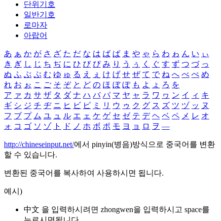
단위기호
일반기호
로마자
아랍어
あ
ぁ
か
が
さ
ざ
た
だ
な
は
ば
ぱ
ま
や
ゃ
ら
わ
ゎ
ん
い
ぃ
き
ぎ
し
じ
ち
ぢ
に
ひ
び
ぴ
み
り
う
ぅ
く
ぐ
す
ず
つ
づ
っ
ぬ
ふ
ぶ
ぷ
む
ゆ
ゅ
る
え
ぇ
け
げ
せ
ぜ
て
で
ね
へ
べ
ぺ
め
れ
お
ぉ
こ
ご
そ
ぞ
と
ど
の
ほ
ぼ
ぽ
も
よ
ょ
ろ
を
ア
ァ
カ
サ
ザ
タ
ダ
ナ
ハ
バ
パ
マ
ヤ
ャ
ラ
ワ
ヮ
ン
イ
ィ
キ
ギ
シ
ジ
チ
ヂ
ニ
ヒ
ビ
ピ
ミ
リ
ウ
ゥ
ク
グ
ス
ズ
ツ
ヅ
ッ
ヌ
フ
ブ
プ
ム
ユ
ュ
ル
エ
ェ
ケ
ゲ
セ
ゼ
テ
デ
ヘ
ベ
ペ
メ
レ
オ
ォ
コ
ゴ
ソ
ゾ
ト
ド
ノ
ホ
ボ
ポ
モ
ヨ
ョ
ロ
ヲ
―
http://chineseinput.net/
에서 pinyin(병음)방식으로 중국어를 변환
할 수 있습니다.
변환된 중국어를 복사하여 사용하시면 됩니다.
예시)
中文 을 입력하시려면
zhongwen
을 입력하시고 space를
누르시면됩니다.