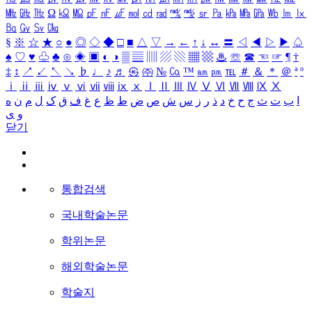
㎒
㎓
㎔
Ω
㏀
㏁
㎊
㎋
㎌
㏖
㏅
㎭
㎮
㎯
㏛
㎩
㎪
㎫
㎬
㏝
㏐
㏓
㏃
㏉
㏜
㏆
§
※
☆
★
○
●
◎
◇
◆
□
■
△
▽
→
←
↑
↓
↔
〓
◁
◀
▷
▶
♤
♠
♡
♥
♧
♣
⊙
◈
▣
◐
◑
▒
▤
▥
▨
▧
▦
▩
♨
☏
☎
☜
☞
¶
†
‡
↕
↗
↙
↖
↘
♭
♩
♪
♬
㉿
㈜
№
㏇
™
㏂
㏘
℡
＃
＆
＊
＠
ª
º
ⅰ
ⅱ
ⅲ
ⅳ
ⅴ
ⅵ
ⅶ
ⅷ
ⅸ
ⅹ
Ⅰ
Ⅱ
Ⅲ
Ⅳ
Ⅴ
Ⅵ
Ⅶ
Ⅷ
Ⅸ
Ⅹ
ا
ب
ت
ث
ج
ح
خ
د
ذ
ر
ز
س
ش
ص
ض
ط
ظ
ع
غ
ف
ق
ک
ل
م
ن
ه
و
ی
닫기
통합검색
국내학술논문
학위논문
해외학술논문
학술지