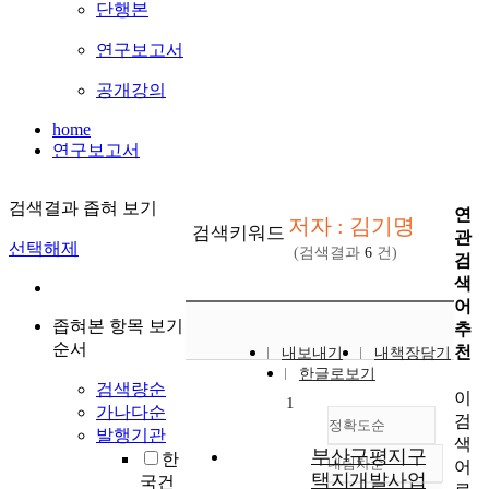
단행본
연구보고서
공개강의
home
연구보고서
검색결과 좁혀 보기
연
저자 : 김기명
검색키워드
관
선택해제
(검색결과
6
건)
검
색
어
좁혀본 항목 보기
추
순서
천
내보내기
내책장담기
한글로보기
검색량순
이
1
가나다순
검
정확도순
발행기관
색
부산구평지구
한
내림차순
어
정확도
택지개발사업
국건