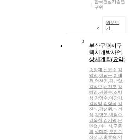
한국건설기술연
구원
원문보
기
3
부산구평지구
택지개발사업
상세계획(요약)
송장재
,
신윤수
,
김
영일
,
이남구
,
이재
원
,
엄선영
,
김남열
,
김설주
,
배진모
,
강
혜영
,
권종수
,
조병
성
,
강영수
,
이광기
,
김상범
,
김형국
,
김
진배
,
김선원
,
배성
식
,
김명운
,
박철수
,
강옥철
,
김기명
,
문
만철
,
이태식
,
구윤
의
,
성미자
,
오민수
,
장석교
,
홍효숙
,
임