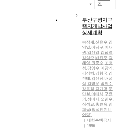
기
2
부산구평지구
택지개발사업
상세계획
송장재
,
신윤수
,
김
영일
,
이남구
,
이재
원
,
엄선영
,
김남열
,
김설주
,
배진모
,
강
혜영
,
권종수
,
조병
성
,
강영수
,
이광기
,
김상범
,
김형국
,
김
진배
,
김선원
,
배성
식
,
김명운
,
박철수
,
강옥철
,
김기명
,
문
만철
,
이태식
,
구윤
의
,
성미자
,
오민수
,
장석교
,
홍효숙
,
임
희옥(청석엔지니
어링)
대한주택공사
1996