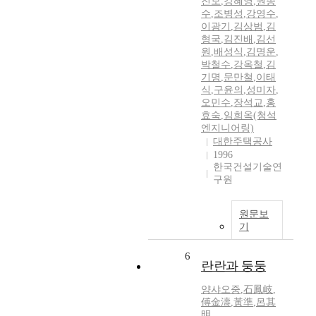
진모
,
강혜영
,
권종
수
,
조병성
,
강영수
,
이광기
,
김상범
,
김
형국
,
김진배
,
김선
원
,
배성식
,
김명운
,
박철수
,
강옥철
,
김
기명
,
문만철
,
이태
식
,
구윤의
,
성미자
,
오민수
,
장석교
,
홍
효숙
,
임희옥(청석
엔지니어링)
대한주택공사
1996
한국건설기술연
구원
원문보
기
6
란란과 둥둥
양샤오중
,
石鳳岐
,
傅金濤
,
黃準
,
呂其
明