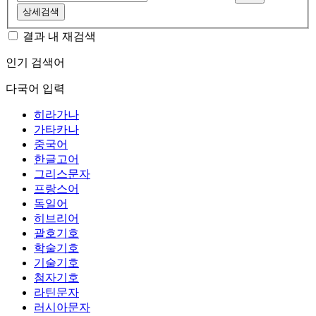
상세검색
결과 내 재검색
인기 검색어
다국어 입력
히라가나
가타카나
중국어
한글고어
그리스문자
프랑스어
독일어
히브리어
괄호기호
학술기호
기술기호
첨자기호
라틴문자
러시아문자