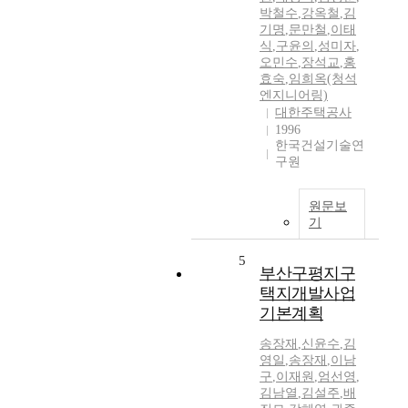
박철수
,
강옥철
,
김
기명
,
문만철
,
이태
식
,
구윤의
,
성미자
,
오민수
,
장석교
,
홍
효숙
,
임희옥(청석
엔지니어링)
대한주택공사
1996
한국건설기술연
구원
원문보
기
5
부산구평지구
택지개발사업
기본계획
송장재
,
신윤수
,
김
영일
,
송장재
,
이남
구
,
이재원
,
엄선영
,
김남열
,
김설주
,
배