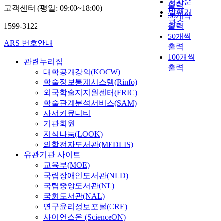
저자순
출력
고객센터 (평일: 09:00~18:00)
발행기
30개씩
관순
1599-3122
출력
50개씩
ARS 번호안내
출력
100개씩
관련누리집
출력
대학공개강의(KOCW)
학술정보통계시스템(Rinfo)
외국학술지지원센터(FRIC)
학술관계분석서비스(SAM)
사서커뮤니티
기관회원
지식나눔(LOOK)
의학전자도서관(MEDLIS)
유관기관 사이트
교육부(MOE)
국립장애인도서관(NLD)
국립중앙도서관(NL)
국회도서관(NAL)
연구윤리정보포털(CRE)
사이언스온 (ScienceON)