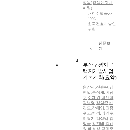
희옥(청석엔지니
어링)
대한주택공사
1996
한국건설기술연
구원
원문보
기
4
부산구평지구
택지개발사업
기본계획(요약)
송장재
,
신윤수
,
김
영일
,
송장재
,
이남
구
,
이재원
,
엄선영
,
김남열
,
김설주
,
배
진모
,
강혜영
,
권종
수
,
조병성
,
강영수
,
이광기
,
김상범
,
김
형국
,
김진배
,
김선
원
,
배성식
,
김명운
,