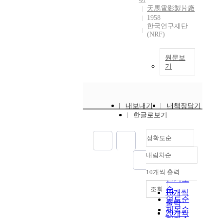
天馬電影製片廠
1958
한국연구재단
(NRF)
원문보
기
내보내기
내책장담기
한글로보기
정확도순
내림차순
정확도
순
10개씩 출력
내림차순
인기도
순
조회
10개씩
연도순
출력
제목순
20개씩