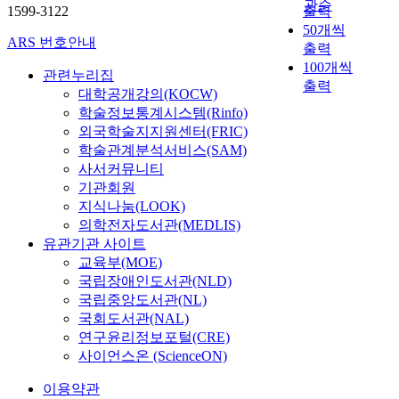
관순
1599-3122
출력
50개씩
ARS 번호안내
출력
100개씩
관련누리집
출력
대학공개강의(KOCW)
학술정보통계시스템(Rinfo)
외국학술지지원센터(FRIC)
학술관계분석서비스(SAM)
사서커뮤니티
기관회원
지식나눔(LOOK)
의학전자도서관(MEDLIS)
유관기관 사이트
교육부(MOE)
국립장애인도서관(NLD)
국립중앙도서관(NL)
국회도서관(NAL)
연구윤리정보포털(CRE)
사이언스온 (ScienceON)
이용약관