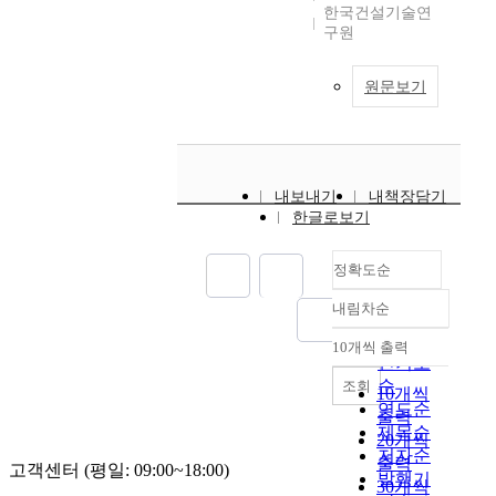
한국건설기술연
구원
원문보기
내보내기
내책장담기
한글로보기
정확도순
내림차순
정확도
순
10개씩 출력
내림차순
인기도
순
조회
10개씩
연도순
출력
제목순
20개씩
저자순
출력
고객센터 (평일: 09:00~18:00)
발행기
30개씩