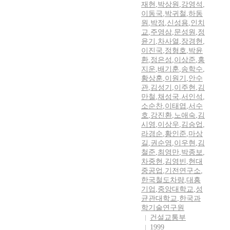
재현
,
박상원
,
강영석
,
이동국
,
박귀철
,
하동
원
,
박정
,
신성용
,
인치
교
,
주영삼
,
문성원
,
정
윤기
,
차사열
,
장경현
,
이진국
,
정형호
,
박윤
환
,
정은성
,
이상준
,
홍
지운
,
배기훈
,
송학수
,
황상훈
,
이원기
,
안수
관
,
김성기
,
이주현
,
김
만철
,
채성국
,
서인석
,
소순찬
,
이태엽
,
서수
호
,
강진환
,
노애숙
,
김
시영
,
이상우
,
김승업
,
라경순
,
황인준
,
마상
길
,
권순영
,
이우현
,
김
철준
,
최영만
,
박종보
,
차중현
,
김영빈
,
현대
중공업
,
기전연구소
,
한국철도차량
,
대흥
기업
,
중앙대학교
,
성
균관대학교
,
한국과
학기술연구원
건설교통부
1999