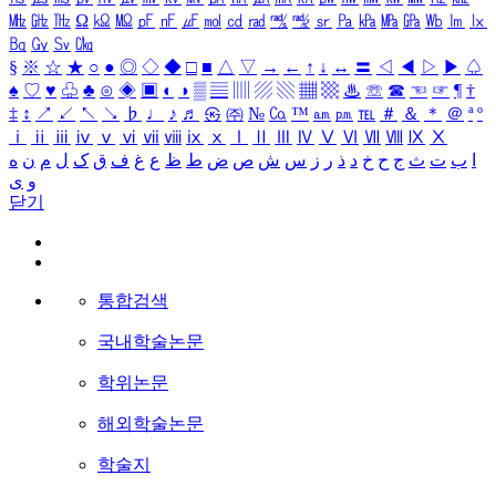
㎒
㎓
㎔
Ω
㏀
㏁
㎊
㎋
㎌
㏖
㏅
㎭
㎮
㎯
㏛
㎩
㎪
㎫
㎬
㏝
㏐
㏓
㏃
㏉
㏜
㏆
§
※
☆
★
○
●
◎
◇
◆
□
■
△
▽
→
←
↑
↓
↔
〓
◁
◀
▷
▶
♤
♠
♡
♥
♧
♣
⊙
◈
▣
◐
◑
▒
▤
▥
▨
▧
▦
▩
♨
☏
☎
☜
☞
¶
†
‡
↕
↗
↙
↖
↘
♭
♩
♪
♬
㉿
㈜
№
㏇
™
㏂
㏘
℡
＃
＆
＊
＠
ª
º
ⅰ
ⅱ
ⅲ
ⅳ
ⅴ
ⅵ
ⅶ
ⅷ
ⅸ
ⅹ
Ⅰ
Ⅱ
Ⅲ
Ⅳ
Ⅴ
Ⅵ
Ⅶ
Ⅷ
Ⅸ
Ⅹ
ا
ب
ت
ث
ج
ح
خ
د
ذ
ر
ز
س
ش
ص
ض
ط
ظ
ع
غ
ف
ق
ک
ل
م
ن
ه
و
ی
닫기
통합검색
국내학술논문
학위논문
해외학술논문
학술지