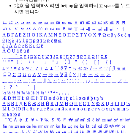
北京 을 입력하시려면
beijing
을 입력하시고 space를 누르
시면 됩니다.
ㅥ
ㅦ
ㅧ
ㅨ
ㅩ
ㅪ
ㅫ
ㅬ
ㅭ
ㅮ
ㅯ
ㅰ
ㅱ
ㅲ
ㅳ
ㅴ
ㅵ
ㅶ
ㅷ
ㅸ
ㅹ
ㅺ
ㅻ
ㅼ
ㅽ
ㅾ
ㅿ
ㆀ
ㆁ
ㆂ
ㆃ
ㆄ
ㆅ
ㆆ
ㆇ
ㆈ
ㆉ
ㆊ
ㆋ
ㆌ
ㆍ
ㆎ
Α
Β
Γ
Δ
Ε
Ζ
Η
Θ
Ι
Κ
Λ
Μ
Ν
Ξ
Ο
Π
Ρ
Σ
Τ
Υ
Φ
Χ
Ψ
Ω
α
β
γ
δ
ε
ζ
η
θ
ι
κ
λ
μ
ν
ξ
ο
π
ρ
σ
τ
υ
φ
χ
ψ
ω
á
à
Á
À
é
è
É
È
ç
Ç
ê
Ä
Ö
Ü
ä
ö
ü
ß
ְ
ֳ
ֲ
ֱ
ָ
ַ
ֵ
ֶ
ִ
ֹ
ּ
ֻ
ׂ
ׁ
ּ
ב
ה
נ
מ
צ
ת
ץ
ש
ד
ג
כ
ע
י
ח
ל
ך
ף
ק
ר
א
ט
ו
ן
ם
פ
‘
’
“
”
〔
〕
〈
〉
「
」
『
』
【
】
＂
（
）
［
］
｛
｝
±
×
÷
≠
≤
≥
∞
∴
♂
♀
∠
⊥
⌒
∂
∇
≡
≒
≪
≫
√
∽
∝
∵
∫
∬
∈
∋
⊆
⊇
⊂
⊃
∪
∩
∧
∨
￢
⇒
⇔
∀
∃
∮
∑
∏
＋
－
＜
＝
＞
、
。
·
‥
…
¨
〃
―
∥
＼
∼
´
～
ˇ
˘
˝
˚
˙
¸
˛
¡
¿
ː
！
＇
，
．
／
：
；
？
＾
＿
｀
｜
½
⅓
⅔
¼
¾
⅛
⅜
⅝
⅞
¹
²
³
⁴
ⁿ
₁
₂
₃
₄
Æ
Ð
Ħ
Ĳ
Ł
Ø
Œ
Þ
Ŧ
Ŋ
æ
đ
ð
ħ
ı
ĳ
ĸ
ŀ
ł
ø
œ
ß
þ
ŧ
ŋ
ŉ
А
Б
В
Г
Д
Е
Ё
Ж
З
И
Й
К
Л
М
Н
О
П
Р
С
Т
У
Ф
Х
Ц
Ч
Ш
Щ
Ъ
Ы
Ь
Э
Ю
Я
а
б
в
г
д
е
ё
ж
з
и
й
к
л
м
н
о
п
р
с
т
у
ф
х
ц
ч
ш
щ
ъ
ы
ь
э
ю
я
′
″
℃
Å
￠
￡
￥
¤
℉
‰
＄
％
Ｆ
￦
㎕
㎖
㎗
ℓ
㎘
㏄
㎣
㎤
㎥
㎦
㎙
㎚
㎛
㎜
㎝
㎞
㎟
㎠
㎡
㎢
㏊
㎍
㎎
㎏
㏏
㎈
㎉
㏈
㎧
㎨
㎰
㎱
㎲
㎳
㎴
㎵
㎶
㎷
㎸
㎹
㎀
㎁
㎂
㎃
㎄
㎺
㎻
㎽
㎾
㎿
㎐
㎑