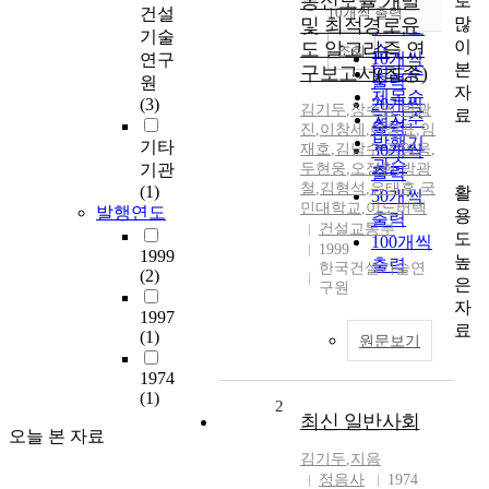
통신모듈 개발
로
순
건설
10개씩 출력
내림차순
많
및 최적경로유
인기도
기술
이
도 알고리즘 연
순
조회
10개씩
연구
본
구보고서(최종)
연도순
출력
원
자
제목순
(3)
20개씩
김기두
,
장수영
,
박광
료
저자순
출력
진
,
이창세
,
이창표
,
임
발행기
기타
재호
,
김남수
30개씩
,
김영욱
,
관순
기관
두현웅
,
오정헌
,
박광
출력
철
,
김형석
,
유태훈
,
국
(1)
활
50개씩
민대학교
,
이노버텍
발행연도
용
출력
건설교통부
도
100개씩
1999
1999
높
출력
한국건설기술연
(2)
은
구원
자
1997
료
(1)
원문보기
1974
(1)
2
최신 일반사회
오늘 본 자료
김기두
,
지음
정음사
1974