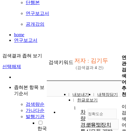
단행본
연구보고서
공개강의
home
연구보고서
검색결과 좁혀 보기
연
저자 : 김기두
검색키워드
관
선택해제
(검색결과
4
건)
검
색
어
좁혀본 항목 보
추
기순서
천
내보내기
내책장담기
한글로보기
검색량순
이
1
가나다순
차
검
정확도순
발행기관
량
색
경로유도장치
내림차순
어
정확도
한국