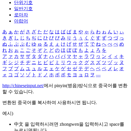
단위기호
일반기호
로마자
아랍어
あ
ぁ
か
が
さ
ざ
た
だ
な
は
ば
ぱ
ま
や
ゃ
ら
わ
ゎ
ん
い
ぃ
き
ぎ
し
じ
ち
ぢ
に
ひ
び
ぴ
み
り
う
ぅ
く
ぐ
す
ず
つ
づ
っ
ぬ
ふ
ぶ
ぷ
む
ゆ
ゅ
る
え
ぇ
け
げ
せ
ぜ
て
で
ね
へ
べ
ぺ
め
れ
お
ぉ
こ
ご
そ
ぞ
と
ど
の
ほ
ぼ
ぽ
も
よ
ょ
ろ
を
ア
ァ
カ
サ
ザ
タ
ダ
ナ
ハ
バ
パ
マ
ヤ
ャ
ラ
ワ
ヮ
ン
イ
ィ
キ
ギ
シ
ジ
チ
ヂ
ニ
ヒ
ビ
ピ
ミ
リ
ウ
ゥ
ク
グ
ス
ズ
ツ
ヅ
ッ
ヌ
フ
ブ
プ
ム
ユ
ュ
ル
エ
ェ
ケ
ゲ
セ
ゼ
テ
デ
ヘ
ベ
ペ
メ
レ
オ
ォ
コ
ゴ
ソ
ゾ
ト
ド
ノ
ホ
ボ
ポ
モ
ヨ
ョ
ロ
ヲ
―
http://chineseinput.net/
에서 pinyin(병음)방식으로 중국어를 변환
할 수 있습니다.
변환된 중국어를 복사하여 사용하시면 됩니다.
예시)
中文 을 입력하시려면
zhongwen
을 입력하시고 space를
누르시면됩니다.