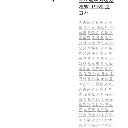
주전력변환장치
개발, 1단계 보
고서
이충동
,
김남해
,
서광
덕
,
김두식
,
송석현
,
신
상엽
,
안재순
,
이태호
,
김철주
,
김윤호
,
김진
선
,
한성수
,
정인대
,
이
오선
,
박두만
,
김경완
,
최성종
,
주인환
,
김원
표
,
이영기
,
이명선
,
김
용호
,
장성영
,
이성목
,
방이석
,
김연준
,
이현
원
,
김명찬
,
이유식
,
최
규복
,
황병철
,
배본호
,
이인석
,
신종환
,
김진
,
안홍관
,
김진웅
,
이병
춘
,
고영철
,
정만규
,
이
광주
,
박건태
,
김종규
,
정기찬
,
김태완
,
조성
준
,
이준엽
,
김연달
,
송
인범
,
정춘상
,
김관영
,
이기주
,
전창성
,
박형
승
,
김기두
,
강성욱
,
이