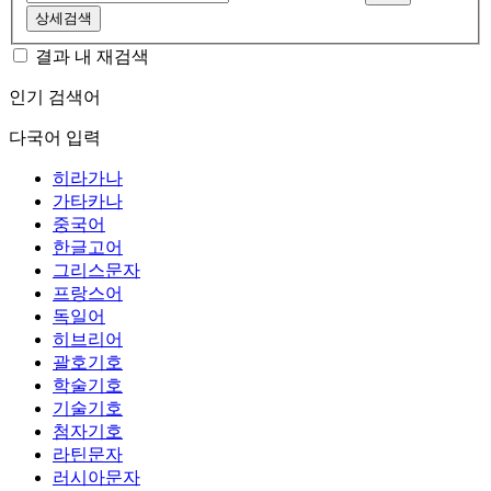
상세검색
결과 내 재검색
인기 검색어
다국어 입력
히라가나
가타카나
중국어
한글고어
그리스문자
프랑스어
독일어
히브리어
괄호기호
학술기호
기술기호
첨자기호
라틴문자
러시아문자