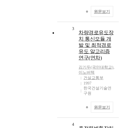
원문보기
3
차량경로유도장
치 통신모듈 개
발 및 최적경로
유도 알고리즘
연구(연차)
김기두(국민대학교)
,
이노버텍
건설교통부
1997
한국건설기술연
구원
원문보기
4