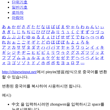
단위기호
일반기호
로마자
아랍어
あ
ぁ
か
が
さ
ざ
た
だ
な
は
ば
ぱ
ま
や
ゃ
ら
わ
ゎ
ん
い
ぃ
き
ぎ
し
じ
ち
ぢ
に
ひ
び
ぴ
み
り
う
ぅ
く
ぐ
す
ず
つ
づ
っ
ぬ
ふ
ぶ
ぷ
む
ゆ
ゅ
る
え
ぇ
け
げ
せ
ぜ
て
で
ね
へ
べ
ぺ
め
れ
お
ぉ
こ
ご
そ
ぞ
と
ど
の
ほ
ぼ
ぽ
も
よ
ょ
ろ
を
ア
ァ
カ
サ
ザ
タ
ダ
ナ
ハ
バ
パ
マ
ヤ
ャ
ラ
ワ
ヮ
ン
イ
ィ
キ
ギ
シ
ジ
チ
ヂ
ニ
ヒ
ビ
ピ
ミ
リ
ウ
ゥ
ク
グ
ス
ズ
ツ
ヅ
ッ
ヌ
フ
ブ
プ
ム
ユ
ュ
ル
エ
ェ
ケ
ゲ
セ
ゼ
テ
デ
ヘ
ベ
ペ
メ
レ
オ
ォ
コ
ゴ
ソ
ゾ
ト
ド
ノ
ホ
ボ
ポ
モ
ヨ
ョ
ロ
ヲ
―
http://chineseinput.net/
에서 pinyin(병음)방식으로 중국어를 변환
할 수 있습니다.
변환된 중국어를 복사하여 사용하시면 됩니다.
예시)
中文 을 입력하시려면
zhongwen
을 입력하시고 space를
누르시면됩니다.