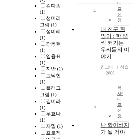
대
김다솜
출
4
(1)
신
성미리
청
그림
(1)
내 친구 흰
성미리
멍이 : 한 뼘
(1)
씩 커가는
강동현
우리들의 이
(1)
야기
임용표
(1)
김그네
청솔
지반
(1)
2006
고낙현
(1)
플러그
복
사/
그림
(1)
대
길미라
출
5
(1)
신
우효나
청
(1)
난 할아버지
자밀
(1)
가 될 거야!
프로젝