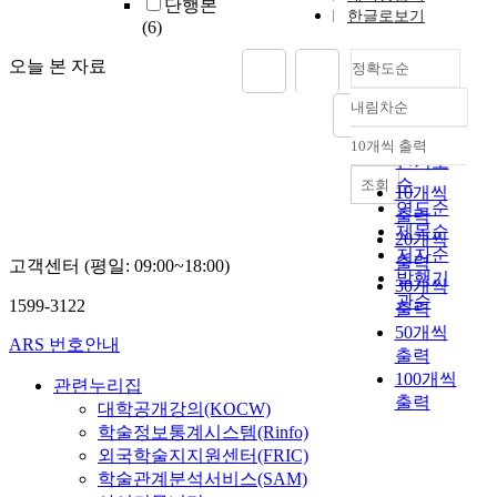
단행본
한글로보기
(6)
오늘 본 자료
정확도순
내림차순
정확도
순
10개씩 출력
내림차순
인기도
순
조회
10개씩
연도순
출력
제목순
20개씩
저자순
출력
고객센터 (평일: 09:00~18:00)
발행기
30개씩
관순
1599-3122
출력
50개씩
ARS 번호안내
출력
100개씩
관련누리집
출력
대학공개강의(KOCW)
학술정보통계시스템(Rinfo)
외국학술지지원센터(FRIC)
학술관계분석서비스(SAM)