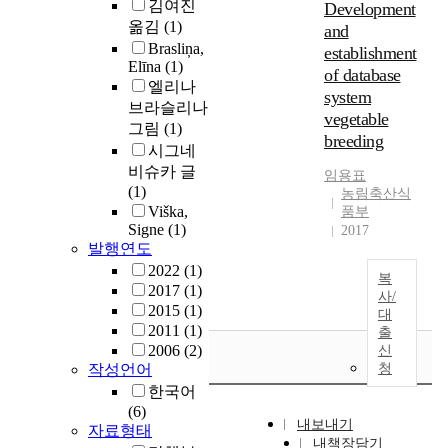
김여진
Development
옮김
(1)
and
Brasliņa,
establishment
Elīna
(1)
of database
엘리나
system
브라슬리나
vegetable
그림
(1)
breeding
시그네
비슈카 글
임용표
(1)
농림축산식
Viška,
품부
Signe
(1)
2017
발행연도
2022
(1)
복
2017
(1)
사/
2015
(1)
대
2011
(1)
출
2006
(2)
신
작성언어
청
한국어
(6)
내보내기
자료형태
내책장담기