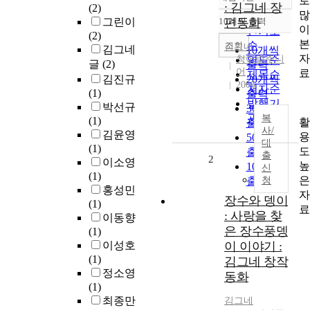
로
정확도
: 김그네 장
(2)
많
순
그린이
10개씩 출력
편동화
내림차순
이
인기도
(2)
본
순
조회
김그네
김그네
10개씩
자
청어람주니
연도순
글
(2)
출력
어
료
제목순
김진규
20개씩
2006
저자순
(1)
출력
발행기
박선규
30개씩
관순
복
(1)
활
출력
사/
김윤영
용
50개씩
대
(1)
도
출력
출
2
이소영
높
100개씩
신
(1)
은
출력
청
홍성민
자
장수와 뎅이
(1)
료
: 사랑을 찾
이동향
은 장수풍뎅
(1)
이성호
이 이야기 :
(1)
김그네 창작
정소영
동화
(1)
최종만
김그네