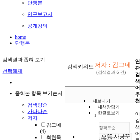
단행본
연구보고서
공개강의
home
단행본
검색결과 좁혀 보기
연
저자 : 김그네
검색키워드
관
선택해제
(검색결과
6
건)
검
색
어
좁혀본 항목 보기순서
추
천
내보내기
검색량순
내책장담기
가나다순
한글로보기
이
1
저자
검
김그네
색
정확도순
(4)
어
으뜸 사냥꾼
최현묵
내림차순