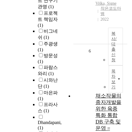
트 연구기
Viška, Signe
관명
(1)
작은코도마
프로젝
뱀
트 책임자
2022
(1)
비그네
복
쉬
(1)
사/
주광생
대
(1)
출
6
신
방문성
청
(1)
파람스
목
와리
(1)
차
시와난
보
단
(1)
기
마은파
채소작물의
(1)
종자개발을
프라사
위한 육종
스
(1)
특화 통합
DB 구축 및
Dhandapani,
(1)
운영 =