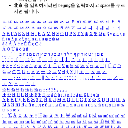
北京 을 입력하시려면
beijing
을 입력하시고 space를 누르
시면 됩니다.
ㅥ
ㅦ
ㅧ
ㅨ
ㅩ
ㅪ
ㅫ
ㅬ
ㅭ
ㅮ
ㅯ
ㅰ
ㅱ
ㅲ
ㅳ
ㅴ
ㅵ
ㅶ
ㅷ
ㅸ
ㅹ
ㅺ
ㅻ
ㅼ
ㅽ
ㅾ
ㅿ
ㆀ
ㆁ
ㆂ
ㆃ
ㆄ
ㆅ
ㆆ
ㆇ
ㆈ
ㆉ
ㆊ
ㆋ
ㆌ
ㆍ
ㆎ
Α
Β
Γ
Δ
Ε
Ζ
Η
Θ
Ι
Κ
Λ
Μ
Ν
Ξ
Ο
Π
Ρ
Σ
Τ
Υ
Φ
Χ
Ψ
Ω
α
β
γ
δ
ε
ζ
η
θ
ι
κ
λ
μ
ν
ξ
ο
π
ρ
σ
τ
υ
φ
χ
ψ
ω
á
à
Á
À
é
è
É
È
ç
Ç
ê
Ä
Ö
Ü
ä
ö
ü
ß
ְ
ֳ
ֲ
ֱ
ָ
ַ
ֵ
ֶ
ִ
ֹ
ּ
ֻ
ׂ
ׁ
ּ
ב
ה
נ
מ
צ
ת
ץ
ש
ד
ג
כ
ע
י
ח
ל
ך
ף
ק
ר
א
ט
ו
ן
ם
פ
‘
’
“
”
〔
〕
〈
〉
「
」
『
』
【
】
＂
（
）
［
］
｛
｝
±
×
÷
≠
≤
≥
∞
∴
♂
♀
∠
⊥
⌒
∂
∇
≡
≒
≪
≫
√
∽
∝
∵
∫
∬
∈
∋
⊆
⊇
⊂
⊃
∪
∩
∧
∨
￢
⇒
⇔
∀
∃
∮
∑
∏
＋
－
＜
＝
＞
、
。
·
‥
…
¨
〃
―
∥
＼
∼
´
～
ˇ
˘
˝
˚
˙
¸
˛
¡
¿
ː
！
＇
，
．
／
：
；
？
＾
＿
｀
｜
½
⅓
⅔
¼
¾
⅛
⅜
⅝
⅞
¹
²
³
⁴
ⁿ
₁
₂
₃
₄
Æ
Ð
Ħ
Ĳ
Ł
Ø
Œ
Þ
Ŧ
Ŋ
æ
đ
ð
ħ
ı
ĳ
ĸ
ŀ
ł
ø
œ
ß
þ
ŧ
ŋ
ŉ
А
Б
В
Г
Д
Е
Ё
Ж
З
И
Й
К
Л
М
Н
О
П
Р
С
Т
У
Ф
Х
Ц
Ч
Ш
Щ
Ъ
Ы
Ь
Э
Ю
Я
а
б
в
г
д
е
ё
ж
з
и
й
к
л
м
н
о
п
р
с
т
у
ф
х
ц
ч
ш
щ
ъ
ы
ь
э
ю
я
′
″
℃
Å
￠
￡
￥
¤
℉
‰
＄
％
Ｆ
￦
㎕
㎖
㎗
ℓ
㎘
㏄
㎣
㎤
㎥
㎦
㎙
㎚
㎛
㎜
㎝
㎞
㎟
㎠
㎡
㎢
㏊
㎍
㎎
㎏
㏏
㎈
㎉
㏈
㎧
㎨
㎰
㎱
㎲
㎳
㎴
㎵
㎶
㎷
㎸
㎹
㎀
㎁
㎂
㎃
㎄
㎺
㎻
㎽
㎾
㎿
㎐
㎑