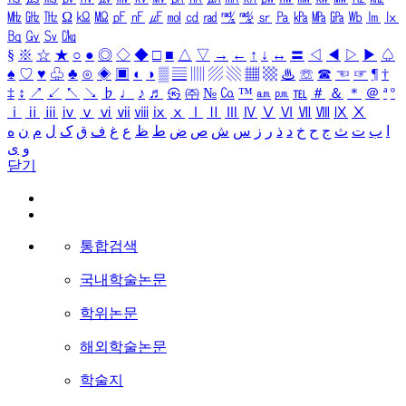
㎒
㎓
㎔
Ω
㏀
㏁
㎊
㎋
㎌
㏖
㏅
㎭
㎮
㎯
㏛
㎩
㎪
㎫
㎬
㏝
㏐
㏓
㏃
㏉
㏜
㏆
§
※
☆
★
○
●
◎
◇
◆
□
■
△
▽
→
←
↑
↓
↔
〓
◁
◀
▷
▶
♤
♠
♡
♥
♧
♣
⊙
◈
▣
◐
◑
▒
▤
▥
▨
▧
▦
▩
♨
☏
☎
☜
☞
¶
†
‡
↕
↗
↙
↖
↘
♭
♩
♪
♬
㉿
㈜
№
㏇
™
㏂
㏘
℡
＃
＆
＊
＠
ª
º
ⅰ
ⅱ
ⅲ
ⅳ
ⅴ
ⅵ
ⅶ
ⅷ
ⅸ
ⅹ
Ⅰ
Ⅱ
Ⅲ
Ⅳ
Ⅴ
Ⅵ
Ⅶ
Ⅷ
Ⅸ
Ⅹ
ا
ب
ت
ث
ج
ح
خ
د
ذ
ر
ز
س
ش
ص
ض
ط
ظ
ع
غ
ف
ق
ک
ل
م
ن
ه
و
ی
닫기
통합검색
국내학술논문
학위논문
해외학술논문
학술지