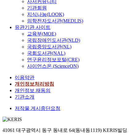
사서커뮤니티
기관회원
지식나눔(LOOK)
의학전자도서관(MEDLIS)
유관기관 사이트
교육부(MOE)
국립장애인도서관(NLD)
국립중앙도서관(NL)
국회도서관(NAL)
연구윤리정보포털(CRE)
사이언스온 (ScienceON)
이용약관
개인정보처리방침
개인정보 재동의
기관소개
저작물 게시중단요청
41061 대구광역시 동구 동내로 64(동내동1119) KERIS빌딩