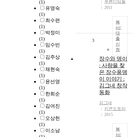
(1)
푸른디딤돌
2011
유영숙
(1)
최수련
복
(1)
사/
박정미
대
(1)
출
3
신
임수빈
청
(1)
김주상
장수와 뎅이
(1)
: 사랑을 찾
채현숙
은 장수풍뎅
(1)
이 이야기 :
윤선영
김그네 창작
(1)
동화
한희순
(1)
김그네
김여진
키큰도토리
(1)
2015
오상헌
(1)
복
이소남
사/
(1)