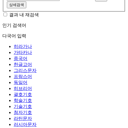
상세검색
결과 내 재검색
인기 검색어
다국어 입력
히라가나
가타카나
중국어
한글고어
그리스문자
프랑스어
독일어
히브리어
괄호기호
학술기호
기술기호
첨자기호
라틴문자
러시아문자