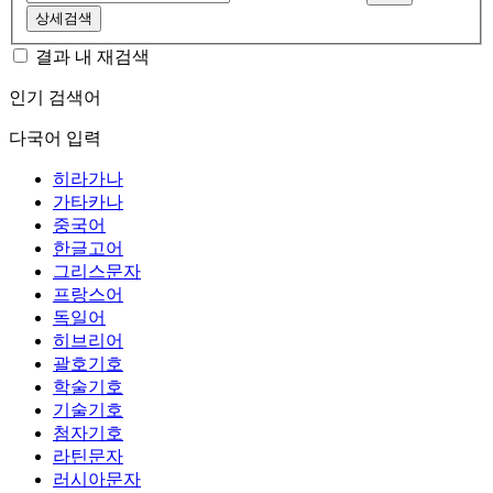
상세검색
결과 내 재검색
인기 검색어
다국어 입력
히라가나
가타카나
중국어
한글고어
그리스문자
프랑스어
독일어
히브리어
괄호기호
학술기호
기술기호
첨자기호
라틴문자
러시아문자