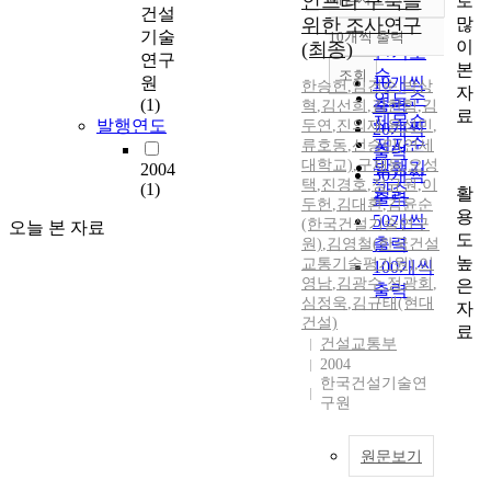
인프라 구축을
로
정확도
건설
많
위한 조사연구
순
기술
10개씩 출력
내림차순
이
(최종)
인기도
연구
본
순
조회
원
10개씩
한승헌
,
임건순
,
박상
자
연도순
(1)
출력
혁
,
김선희
,
김한힘
,
김
료
제목순
발행연도
두연
,
진의재
,
윤성민
,
20개씩
저자순
류호동
,
선승민(연세
출력
대학교)
,
구재동
,
오성
발행기
2004
30개씩
택
,
진경호
,
정규원
,
이
(1)
관순
활
출력
두헌
,
김대환
,
김윤순
용
50개씩
(한국건설기술연구
오늘 본 자료
도
출력
원)
,
김영철(한국건설
높
교통기술평가원)
,
이
100개씩
영남
,
김광수
,
정광회
,
은
출력
심정욱
,
김규태(현대
자
건설)
료
건설교통부
2004
한국건설기술연
구원
원문보기