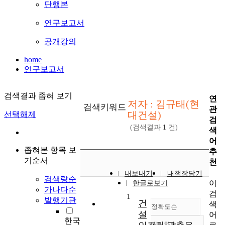
단행본
연구보고서
공개강의
home
연구보고서
검색결과 좁혀 보기
연
저자 : 김규태(현
검색키워드
관
대건설)
선택해제
검
(검색결과
1
건)
색
어
좁혀본 항목 보
추
기순서
천
내보내기
내책장담기
검색량순
이
한글로보기
가나다순
검
1
발행기관
건
색
정확도순
설
어
한국
내림차순