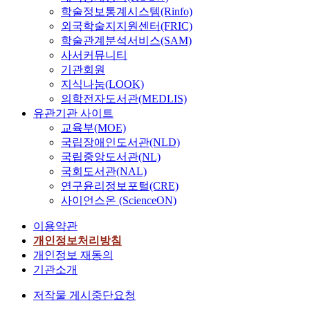
학술정보통계시스템(Rinfo)
외국학술지지원센터(FRIC)
학술관계분석서비스(SAM)
사서커뮤니티
기관회원
지식나눔(LOOK)
의학전자도서관(MEDLIS)
유관기관 사이트
교육부(MOE)
국립장애인도서관(NLD)
국립중앙도서관(NL)
국회도서관(NAL)
연구윤리정보포털(CRE)
사이언스온 (ScienceON)
이용약관
개인정보처리방침
개인정보 재동의
기관소개
저작물 게시중단요청