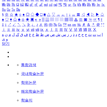
㎒
㎓
㎔
Ω
㏀
㏁
㎊
㎋
㎌
㏖
㏅
㎭
㎮
㎯
㏛
㎩
㎪
㎫
㎬
㏝
㏐
㏓
㏃
㏉
㏜
㏆
§
※
☆
★
○
●
◎
◇
◆
□
■
△
▽
→
←
↑
↓
↔
〓
◁
◀
▷
▶
♤
♠
♡
♥
♧
♣
⊙
◈
▣
◐
◑
▒
▤
▥
▨
▧
▦
▩
♨
☏
☎
☜
☞
¶
†
‡
↕
↗
↙
↖
↘
♭
♩
♪
♬
㉿
㈜
№
㏇
™
㏂
㏘
℡
＃
＆
＊
＠
ª
º
ⅰ
ⅱ
ⅲ
ⅳ
ⅴ
ⅵ
ⅶ
ⅷ
ⅸ
ⅹ
Ⅰ
Ⅱ
Ⅲ
Ⅳ
Ⅴ
Ⅵ
Ⅶ
Ⅷ
Ⅸ
Ⅹ
ا
ب
ت
ث
ج
ح
خ
د
ذ
ر
ز
س
ش
ص
ض
ط
ظ
ع
غ
ف
ق
ک
ل
م
ن
ه
و
ی
닫기
통합검색
국내학술논문
학위논문
해외학술논문
학술지