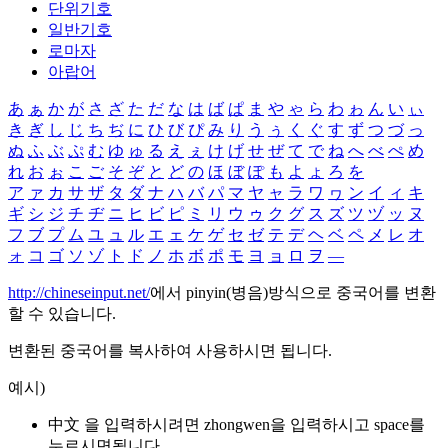
단위기호
일반기호
로마자
아랍어
あ
ぁ
か
が
さ
ざ
た
だ
な
は
ば
ぱ
ま
や
ゃ
ら
わ
ゎ
ん
い
ぃ
き
ぎ
し
じ
ち
ぢ
に
ひ
び
ぴ
み
り
う
ぅ
く
ぐ
す
ず
つ
づ
っ
ぬ
ふ
ぶ
ぷ
む
ゆ
ゅ
る
え
ぇ
け
げ
せ
ぜ
て
で
ね
へ
べ
ぺ
め
れ
お
ぉ
こ
ご
そ
ぞ
と
ど
の
ほ
ぼ
ぽ
も
よ
ょ
ろ
を
ア
ァ
カ
サ
ザ
タ
ダ
ナ
ハ
バ
パ
マ
ヤ
ャ
ラ
ワ
ヮ
ン
イ
ィ
キ
ギ
シ
ジ
チ
ヂ
ニ
ヒ
ビ
ピ
ミ
リ
ウ
ゥ
ク
グ
ス
ズ
ツ
ヅ
ッ
ヌ
フ
ブ
プ
ム
ユ
ュ
ル
エ
ェ
ケ
ゲ
セ
ゼ
テ
デ
ヘ
ベ
ペ
メ
レ
オ
ォ
コ
ゴ
ソ
ゾ
ト
ド
ノ
ホ
ボ
ポ
モ
ヨ
ョ
ロ
ヲ
―
http://chineseinput.net/
에서 pinyin(병음)방식으로 중국어를 변환
할 수 있습니다.
변환된 중국어를 복사하여 사용하시면 됩니다.
예시)
中文 을 입력하시려면
zhongwen
을 입력하시고 space를
누르시면됩니다.