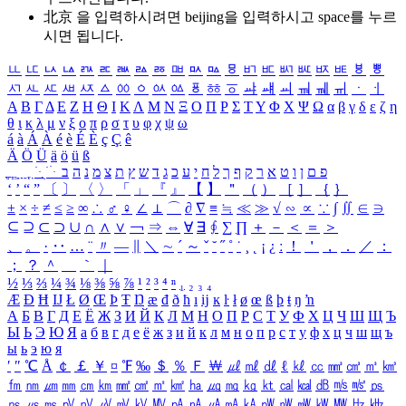
北京 을 입력하시려면
beijing
을 입력하시고 space를 누르
시면 됩니다.
ㅥ
ㅦ
ㅧ
ㅨ
ㅩ
ㅪ
ㅫ
ㅬ
ㅭ
ㅮ
ㅯ
ㅰ
ㅱ
ㅲ
ㅳ
ㅴ
ㅵ
ㅶ
ㅷ
ㅸ
ㅹ
ㅺ
ㅻ
ㅼ
ㅽ
ㅾ
ㅿ
ㆀ
ㆁ
ㆂ
ㆃ
ㆄ
ㆅ
ㆆ
ㆇ
ㆈ
ㆉ
ㆊ
ㆋ
ㆌ
ㆍ
ㆎ
Α
Β
Γ
Δ
Ε
Ζ
Η
Θ
Ι
Κ
Λ
Μ
Ν
Ξ
Ο
Π
Ρ
Σ
Τ
Υ
Φ
Χ
Ψ
Ω
α
β
γ
δ
ε
ζ
η
θ
ι
κ
λ
μ
ν
ξ
ο
π
ρ
σ
τ
υ
φ
χ
ψ
ω
á
à
Á
À
é
è
É
È
ç
Ç
ê
Ä
Ö
Ü
ä
ö
ü
ß
ְ
ֳ
ֲ
ֱ
ָ
ַ
ֵ
ֶ
ִ
ֹ
ּ
ֻ
ׂ
ׁ
ּ
ב
ה
נ
מ
צ
ת
ץ
ש
ד
ג
כ
ע
י
ח
ל
ך
ף
ק
ר
א
ט
ו
ן
ם
פ
‘
’
“
”
〔
〕
〈
〉
「
」
『
』
【
】
＂
（
）
［
］
｛
｝
±
×
÷
≠
≤
≥
∞
∴
♂
♀
∠
⊥
⌒
∂
∇
≡
≒
≪
≫
√
∽
∝
∵
∫
∬
∈
∋
⊆
⊇
⊂
⊃
∪
∩
∧
∨
￢
⇒
⇔
∀
∃
∮
∑
∏
＋
－
＜
＝
＞
、
。
·
‥
…
¨
〃
―
∥
＼
∼
´
～
ˇ
˘
˝
˚
˙
¸
˛
¡
¿
ː
！
＇
，
．
／
：
；
？
＾
＿
｀
｜
½
⅓
⅔
¼
¾
⅛
⅜
⅝
⅞
¹
²
³
⁴
ⁿ
₁
₂
₃
₄
Æ
Ð
Ħ
Ĳ
Ł
Ø
Œ
Þ
Ŧ
Ŋ
æ
đ
ð
ħ
ı
ĳ
ĸ
ŀ
ł
ø
œ
ß
þ
ŧ
ŋ
ŉ
А
Б
В
Г
Д
Е
Ё
Ж
З
И
Й
К
Л
М
Н
О
П
Р
С
Т
У
Ф
Х
Ц
Ч
Ш
Щ
Ъ
Ы
Ь
Э
Ю
Я
а
б
в
г
д
е
ё
ж
з
и
й
к
л
м
н
о
п
р
с
т
у
ф
х
ц
ч
ш
щ
ъ
ы
ь
э
ю
я
′
″
℃
Å
￠
￡
￥
¤
℉
‰
＄
％
Ｆ
￦
㎕
㎖
㎗
ℓ
㎘
㏄
㎣
㎤
㎥
㎦
㎙
㎚
㎛
㎜
㎝
㎞
㎟
㎠
㎡
㎢
㏊
㎍
㎎
㎏
㏏
㎈
㎉
㏈
㎧
㎨
㎰
㎱
㎲
㎳
㎴
㎵
㎶
㎷
㎸
㎹
㎀
㎁
㎂
㎃
㎄
㎺
㎻
㎽
㎾
㎿
㎐
㎑