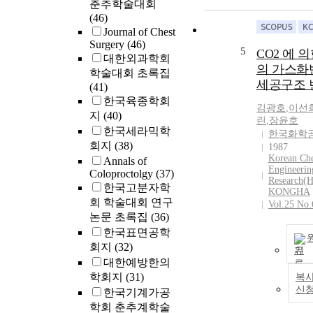
춘추학술대회
(46)
Journal of Chest
Surgery
(46)
5
CO2 에 의한
대한외과학회
의 가스화
학술대회 초록집
세공구조 
(41)
한국육종학회
김광호
,
이선
지
(40)
린
,
장윤호
한국세라믹학
한국화학
회지
(38)
1987
Korean Ch
Annals of
Engineerin
Coloproctolgy
(37)
Research
한국고분자학
KONGHA
회 학술대회 연구
Vol.25 No.
논문 초록집
(36)
한국표면공학
회지
(32)
기
대한예방한의
학회지
(31)
복사
신
한국기계가공
학회 춘추계학술