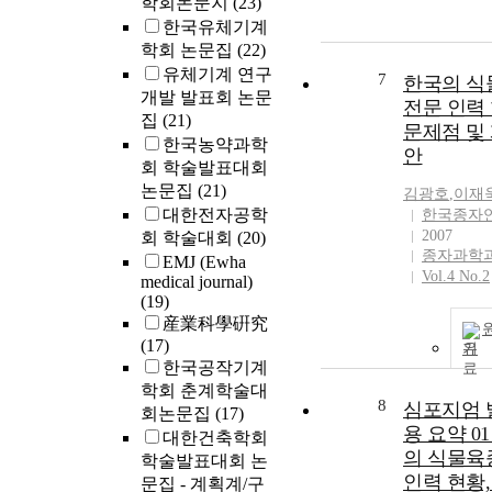
학회논문지
(23)
한국유체기계
학회 논문집
(22)
유체기계 연구
7
한국의 식
개발 발표회 논문
전문 인력 
집
(21)
문제점 및
한국농약과학
안
회 학술발표대회
논문집
(21)
김광호
,
이재
대한전자공학
한국종자
2007
회 학술대회
(20)
종자과학과
EMJ (Ewha
Vol.4 No.2
medical journal)
(19)
産業科學硏究
(17)
기
한국공작기계
학회 춘계학술대
8
심포지엄 
회논문집
(17)
용 요약 01
대한건축학회
의 식물육
학술발표대회 논
인력 현황,
문집 - 계획계/구