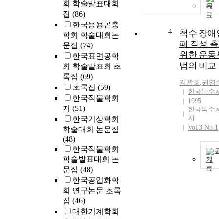
회 학술발표대회
기
집
(86)
한국응용곤충
4
척수 장애
학회 학술대회논
폐 적성 
문집
(74)
위한 운동
한국표면공학
법의 비교
회 학술발표회 초
록집
(69)
김광호
,
권영
초록집
(59)
한국특수
한국작물학회
1995
지
(51)
한국특수
지
한국기상학회
Vol.3 No.1
학술대회 논문집
(48)
한국작물학회
학술발표대회 논
기
문집
(48)
한국공업화학
회 연구논문 초록
집
(46)
대한기계학회