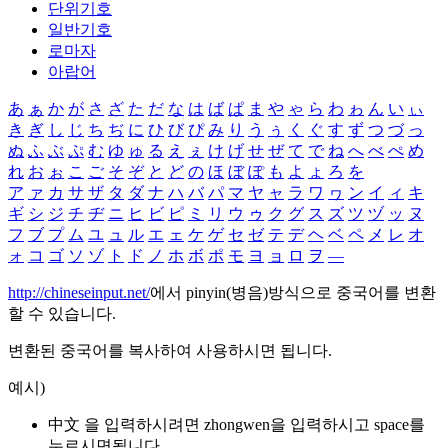
단위기호
일반기호
로마자
아랍어
あ
ぁ
か
が
さ
ざ
た
だ
な
は
ば
ぱ
ま
や
ゃ
ら
わ
ゎ
ん
い
ぃ
き
ぎ
し
じ
ち
ぢ
に
ひ
び
ぴ
み
り
う
ぅ
く
ぐ
す
ず
つ
づ
っ
ぬ
ふ
ぶ
ぷ
む
ゆ
ゅ
る
え
ぇ
け
げ
せ
ぜ
て
で
ね
へ
べ
ぺ
め
れ
お
ぉ
こ
ご
そ
ぞ
と
ど
の
ほ
ぼ
ぽ
も
よ
ょ
ろ
を
ア
ァ
カ
サ
ザ
タ
ダ
ナ
ハ
バ
パ
マ
ヤ
ャ
ラ
ワ
ヮ
ン
イ
ィ
キ
ギ
シ
ジ
チ
ヂ
ニ
ヒ
ビ
ピ
ミ
リ
ウ
ゥ
ク
グ
ス
ズ
ツ
ヅ
ッ
ヌ
フ
ブ
プ
ム
ユ
ュ
ル
エ
ェ
ケ
ゲ
セ
ゼ
テ
デ
ヘ
ベ
ペ
メ
レ
オ
ォ
コ
ゴ
ソ
ゾ
ト
ド
ノ
ホ
ボ
ポ
モ
ヨ
ョ
ロ
ヲ
―
http://chineseinput.net/
에서 pinyin(병음)방식으로 중국어를 변환
할 수 있습니다.
변환된 중국어를 복사하여 사용하시면 됩니다.
예시)
中文 을 입력하시려면
zhongwen
을 입력하시고 space를
누르시면됩니다.