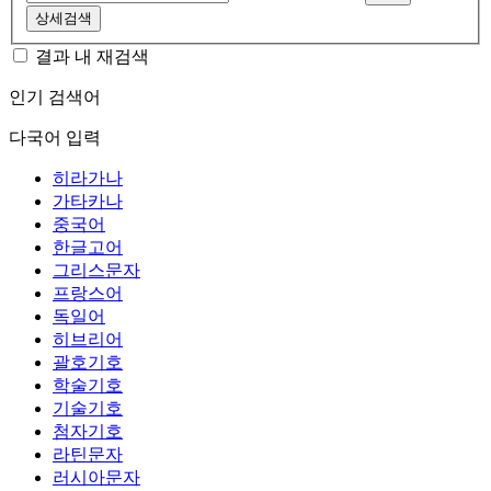
상세검색
결과 내 재검색
인기 검색어
다국어 입력
히라가나
가타카나
중국어
한글고어
그리스문자
프랑스어
독일어
히브리어
괄호기호
학술기호
기술기호
첨자기호
라틴문자
러시아문자