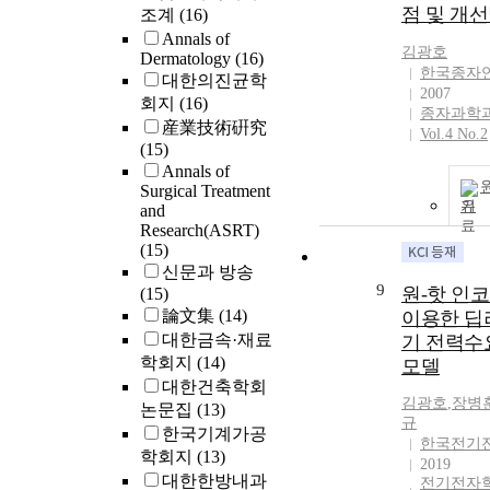
점 및 개
조계
(16)
Annals of
김광호
Dermatology
(16)
한국종자
대한의진균학
2007
회지
(16)
종자과학과
産業技術硏究
Vol.4 No.2
(15)
Annals of
Surgical Treatment
기
and
Research(ASRT)
(15)
신문과 방송
9
원-핫 인
(15)
論文集
(14)
이용한 딥
대한금속·재료
기 전력수
학회지
(14)
모델
대한건축학회
김광호
,
장병
논문집
(13)
규
한국기계가공
한국전기
학회지
(13)
2019
대한한방내과
전기전자