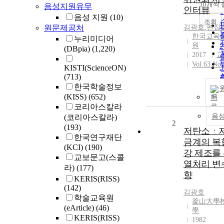
10개씩
음성지원유무
인터뷰
음성 지원
(10)
조회
원문제공처
김광호
,
편집
한국교육
누리미디어
원
(DBpia)
(1,220)
2017
교
Vol.63 No.
KISTI(ScienceON)
(713)
한국학술정보
(KISS)
(652)
기
코리아스칼라
음
(코리아스칼라)
2
(193)
저탄소ㆍ저
한국연구재단
금계의 복
(KCI)
(190)
강 제조를
교보문고(스콜
열처리 변
라)
(177)
향
KERIS(RISS)
(142)
김광호
학술교육원
釜山大學
(eArticle)
(46)
學
KERIS(RISS)
1982