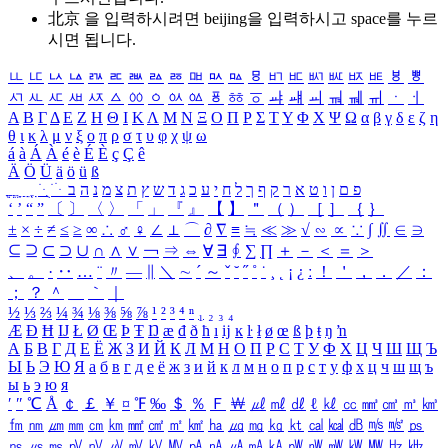
北京 을 입력하시려면
beijing
을 입력하시고 space를 누르
시면 됩니다.
ㅥ
ㅦ
ㅧ
ㅨ
ㅩ
ㅪ
ㅫ
ㅬ
ㅭ
ㅮ
ㅯ
ㅰ
ㅱ
ㅲ
ㅳ
ㅴ
ㅵ
ㅶ
ㅷ
ㅸ
ㅹ
ㅺ
ㅻ
ㅼ
ㅽ
ㅾ
ㅿ
ㆀ
ㆁ
ㆂ
ㆃ
ㆄ
ㆅ
ㆆ
ㆇ
ㆈ
ㆉ
ㆊ
ㆋ
ㆌ
ㆍ
ㆎ
Α
Β
Γ
Δ
Ε
Ζ
Η
Θ
Ι
Κ
Λ
Μ
Ν
Ξ
Ο
Π
Ρ
Σ
Τ
Υ
Φ
Χ
Ψ
Ω
α
β
γ
δ
ε
ζ
η
θ
ι
κ
λ
μ
ν
ξ
ο
π
ρ
σ
τ
υ
φ
χ
ψ
ω
á
à
Á
À
é
è
É
È
ç
Ç
ê
Ä
Ö
Ü
ä
ö
ü
ß
ְ
ֳ
ֲ
ֱ
ָ
ַ
ֵ
ֶ
ִ
ֹ
ּ
ֻ
ׂ
ׁ
ּ
ב
ה
נ
מ
צ
ת
ץ
ש
ד
ג
כ
ע
י
ח
ל
ך
ף
ק
ר
א
ט
ו
ן
ם
פ
‘
’
“
”
〔
〕
〈
〉
「
」
『
』
【
】
＂
（
）
［
］
｛
｝
±
×
÷
≠
≤
≥
∞
∴
♂
♀
∠
⊥
⌒
∂
∇
≡
≒
≪
≫
√
∽
∝
∵
∫
∬
∈
∋
⊆
⊇
⊂
⊃
∪
∩
∧
∨
￢
⇒
⇔
∀
∃
∮
∑
∏
＋
－
＜
＝
＞
、
。
·
‥
…
¨
〃
―
∥
＼
∼
´
～
ˇ
˘
˝
˚
˙
¸
˛
¡
¿
ː
！
＇
，
．
／
：
；
？
＾
＿
｀
｜
½
⅓
⅔
¼
¾
⅛
⅜
⅝
⅞
¹
²
³
⁴
ⁿ
₁
₂
₃
₄
Æ
Ð
Ħ
Ĳ
Ł
Ø
Œ
Þ
Ŧ
Ŋ
æ
đ
ð
ħ
ı
ĳ
ĸ
ŀ
ł
ø
œ
ß
þ
ŧ
ŋ
ŉ
А
Б
В
Г
Д
Е
Ё
Ж
З
И
Й
К
Л
М
Н
О
П
Р
С
Т
У
Ф
Х
Ц
Ч
Ш
Щ
Ъ
Ы
Ь
Э
Ю
Я
а
б
в
г
д
е
ё
ж
з
и
й
к
л
м
н
о
п
р
с
т
у
ф
х
ц
ч
ш
щ
ъ
ы
ь
э
ю
я
′
″
℃
Å
￠
￡
￥
¤
℉
‰
＄
％
Ｆ
￦
㎕
㎖
㎗
ℓ
㎘
㏄
㎣
㎤
㎥
㎦
㎙
㎚
㎛
㎜
㎝
㎞
㎟
㎠
㎡
㎢
㏊
㎍
㎎
㎏
㏏
㎈
㎉
㏈
㎧
㎨
㎰
㎱
㎲
㎳
㎴
㎵
㎶
㎷
㎸
㎹
㎀
㎁
㎂
㎃
㎄
㎺
㎻
㎽
㎾
㎿
㎐
㎑