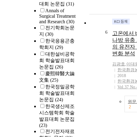
대회 논문집
(31)
Annals of
Surgical Treatment
and Research
(30)
전기학회논문
6
고온에서 
지
(30)
나방 유충
한국응용곤충
의 유전자
학회지
(29)
변화 분석
대한설비공학
회 학술발표대회
김광호
,
이대
논문집
(26)
한국환경
慶熙韓醫大論
2018
文集
(25)
한국환경
한국정밀공학
Vol.37 No.
회 학술발표대회
논문집
(24)
원문
한국생산제조
2
시스템학회 학술
발표대회 논문집
(23)
전기전자재료