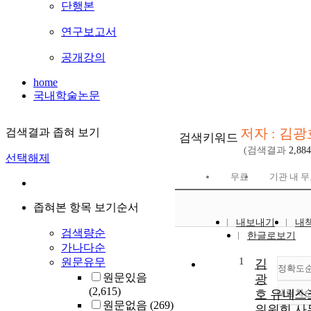
단행본
연구보고서
공개강의
home
국내학술논문
저자 : 김광
검색결과 좁혀 보기
검색키워드
(검색결과
2,884
선택해제
무료
기관 내 
좁혀본 항목 보기순서
내보내기
내
검색량순
한글로보기
가나다순
1
원문유무
김
정확도
원문있음
광
(2,615)
호 유네스
내림차
원문없음
(269)
위원회 사