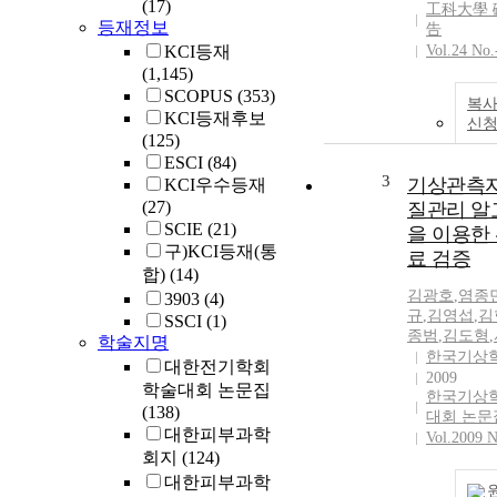
(17)
工科大學 
등재정보
告
KCI등재
Vol.24 No.
(1,145)
SCOPUS
(353)
복사
KCI등재후보
신
(125)
ESCI
(84)
3
기상관측자
KCI우수등재
(27)
질관리 알
SCIE
(21)
을 이용한
구)KCI등재(통
료 검증
합)
(14)
김광호
,
염종
3903
(4)
규
,
김영섭
,
김
SSCI
(1)
종범
,
김도형
,
학술지명
한국기상
대한전기학회
2009
학술대회 논문집
한국기상
(138)
대회 논문
대한피부과학
Vol.2009 
회지
(124)
대한피부과학