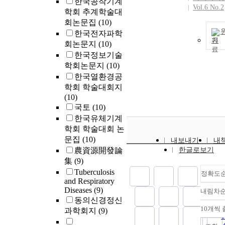
한국공작기계
Vol.6 No.2
학회 추계학술대
회논문집
(10)
한국전자파학
기
회논문지
(10)
한국정보기술
학회논문지
(10)
한국열환경공
학회 학술대회지
(10)
국토
(10)
한국유체기계
학회 학술대회 논
문집
(10)
내보내기
내
農資源開發論
한글로보기
集
(9)
Tuberculosis
정확도
and Respiratory
Diseases
(9)
내림차
동의신경정신
10개씩
과학회지
(9)