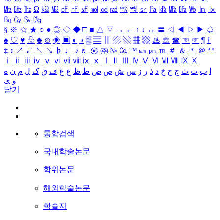
㎒
㎓
㎔
Ω
㏀
㏁
㎊
㎋
㎌
㏖
㏅
㎭
㎮
㎯
㏛
㎩
㎪
㎫
㎬
㏝
㏐
㏓
㏃
㏉
㏜
㏆
§
※
☆
★
○
●
◎
◇
◆
□
■
△
▽
→
←
↑
↓
↔
〓
◁
◀
▷
▶
♤
♠
♡
♥
♧
♣
⊙
◈
▣
◐
◑
▒
▤
▥
▨
▧
▦
▩
♨
☏
☎
☜
☞
¶
†
‡
↕
↗
↙
↖
↘
♭
♩
♪
♬
㉿
㈜
№
㏇
™
㏂
㏘
℡
＃
＆
＊
＠
ª
º
ⅰ
ⅱ
ⅲ
ⅳ
ⅴ
ⅵ
ⅶ
ⅷ
ⅸ
ⅹ
Ⅰ
Ⅱ
Ⅲ
Ⅳ
Ⅴ
Ⅵ
Ⅶ
Ⅷ
Ⅸ
Ⅹ
ا
ب
ت
ث
ج
ح
خ
د
ذ
ر
ز
س
ش
ص
ض
ط
ظ
ع
غ
ف
ق
ک
ل
م
ن
ه
و
ی
닫기
통합검색
국내학술논문
학위논문
해외학술논문
학술지