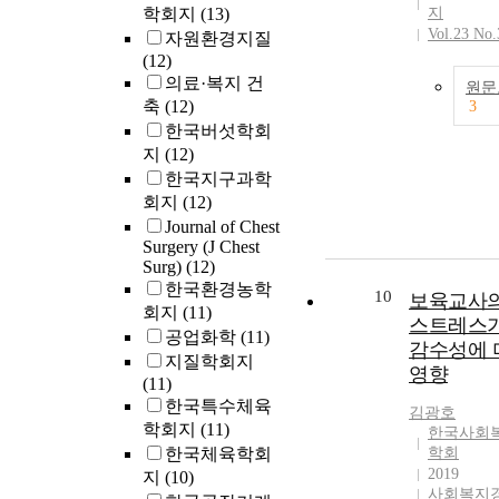
학회지
(13)
지
Vol.23 No.
자원환경지질
(12)
의료·복지 건
원문
축
(12)
3
한국버섯학회
지
(12)
한국지구과학
회지
(12)
Journal of Chest
Surgery (J Chest
Surg)
(12)
한국환경농학
10
보육교사의
회지
(11)
스트레스가
공업화학
(11)
감수성에 
지질학회지
영향
(11)
한국특수체육
김광호
학회지
(11)
한국사회
한국체육학회
학회
2019
지
(10)
사회복지