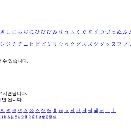
ぎ
し
じ
ち
ぢ
に
ひ
び
ぴ
み
り
う
ぅ
く
ぐ
す
ず
つ
づ
っ
ぬ
ふ
シ
ジ
チ
ヂ
ニ
ヒ
ビ
ピ
ミ
リ
ウ
ゥ
ク
グ
ス
ズ
ツ
ヅ
ッ
ヌ
フ
ブ
할 수 있습니다.
누르시면됩니다.
시면 됩니다.
ㅻ
ㅼ
ㅽ
ㅾ
ㅿ
ㆀ
ㆁ
ㆂ
ㆃ
ㆄ
ㆅ
ㆆ
ㆇ
ㆈ
ㆉ
ㆊ
ㆋ
ㆌ
ㆍ
ㆎ
θ
ι
κ
λ
μ
ν
ξ
ο
π
ρ
σ
τ
υ
φ
χ
ψ
ω