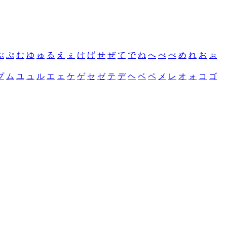
ぶ
ぷ
む
ゆ
ゅ
る
え
ぇ
け
げ
せ
ぜ
て
で
ね
へ
べ
ぺ
め
れ
お
ぉ
プ
ム
ユ
ュ
ル
エ
ェ
ケ
ゲ
セ
ゼ
テ
デ
ヘ
ベ
ペ
メ
レ
オ
ォ
コ
ゴ