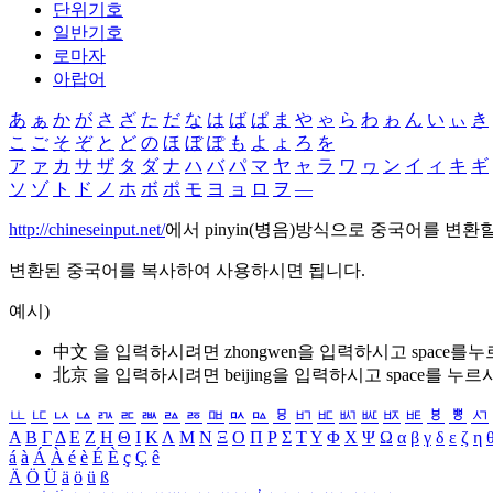
단위기호
일반기호
로마자
아랍어
あ
ぁ
か
が
さ
ざ
た
だ
な
は
ば
ぱ
ま
や
ゃ
ら
わ
ゎ
ん
い
ぃ
き
こ
ご
そ
ぞ
と
ど
の
ほ
ぼ
ぽ
も
よ
ょ
ろ
を
ア
ァ
カ
サ
ザ
タ
ダ
ナ
ハ
バ
パ
マ
ヤ
ャ
ラ
ワ
ヮ
ン
イ
ィ
キ
ギ
ソ
ゾ
ト
ド
ノ
ホ
ボ
ポ
モ
ヨ
ョ
ロ
ヲ
―
http://chineseinput.net/
에서 pinyin(병음)방식으로 중국어를 변환
변환된 중국어를 복사하여 사용하시면 됩니다.
예시)
中文 을 입력하시려면
zhongwen
을 입력하시고 space를
北京 을 입력하시려면
beijing
을 입력하시고 space를 누르
ㅥ
ㅦ
ㅧ
ㅨ
ㅩ
ㅪ
ㅫ
ㅬ
ㅭ
ㅮ
ㅯ
ㅰ
ㅱ
ㅲ
ㅳ
ㅴ
ㅵ
ㅶ
ㅷ
ㅸ
ㅹ
ㅺ
Α
Β
Γ
Δ
Ε
Ζ
Η
Θ
Ι
Κ
Λ
Μ
Ν
Ξ
Ο
Π
Ρ
Σ
Τ
Υ
Φ
Χ
Ψ
Ω
α
β
γ
δ
ε
ζ
η
á
à
Á
À
é
è
É
È
ç
Ç
ê
Ä
Ö
Ü
ä
ö
ü
ß