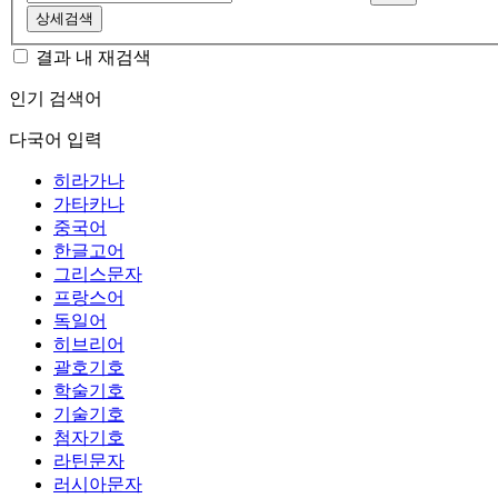
상세검색
결과 내 재검색
인기 검색어
다국어 입력
히라가나
가타카나
중국어
한글고어
그리스문자
프랑스어
독일어
히브리어
괄호기호
학술기호
기술기호
첨자기호
라틴문자
러시아문자