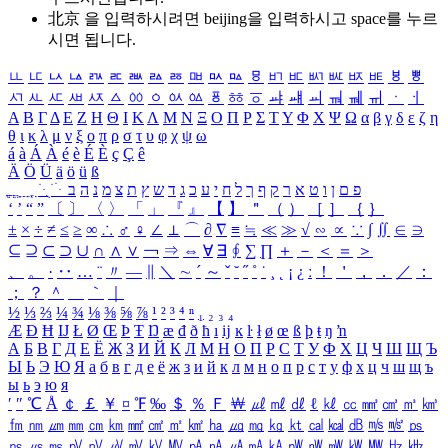
北京 을 입력하시려면
beijing
을 입력하시고 space를 누르
시면 됩니다.
ㅥ
ㅦ
ㅧ
ㅨ
ㅩ
ㅪ
ㅫ
ㅬ
ㅭ
ㅮ
ㅯ
ㅰ
ㅱ
ㅲ
ㅳ
ㅴ
ㅵ
ㅶ
ㅷ
ㅸ
ㅹ
ㅺ
ㅻ
ㅼ
ㅽ
ㅾ
ㅿ
ㆀ
ㆁ
ㆂ
ㆃ
ㆄ
ㆅ
ㆆ
ㆇ
ㆈ
ㆉ
ㆊ
ㆋ
ㆌ
ㆍ
ㆎ
Α
Β
Γ
Δ
Ε
Ζ
Η
Θ
Ι
Κ
Λ
Μ
Ν
Ξ
Ο
Π
Ρ
Σ
Τ
Υ
Φ
Χ
Ψ
Ω
α
β
γ
δ
ε
ζ
η
θ
ι
κ
λ
μ
ν
ξ
ο
π
ρ
σ
τ
υ
φ
χ
ψ
ω
á
à
Á
À
é
è
É
È
ç
Ç
ê
Ä
Ö
Ü
ä
ö
ü
ß
ְ
ֳ
ֲ
ֱ
ָ
ַ
ֵ
ֶ
ִ
ֹ
ּ
ֻ
ׂ
ׁ
ּ
ב
ה
נ
מ
צ
ת
ץ
ש
ד
ג
כ
ע
י
ח
ל
ך
ף
ק
ר
א
ט
ו
ן
ם
פ
‘
’
“
”
〔
〕
〈
〉
「
」
『
』
【
】
＂
（
）
［
］
｛
｝
±
×
÷
≠
≤
≥
∞
∴
♂
♀
∠
⊥
⌒
∂
∇
≡
≒
≪
≫
√
∽
∝
∵
∫
∬
∈
∋
⊆
⊇
⊂
⊃
∪
∩
∧
∨
￢
⇒
⇔
∀
∃
∮
∑
∏
＋
－
＜
＝
＞
、
。
·
‥
…
¨
〃
―
∥
＼
∼
´
～
ˇ
˘
˝
˚
˙
¸
˛
¡
¿
ː
！
＇
，
．
／
：
；
？
＾
＿
｀
｜
½
⅓
⅔
¼
¾
⅛
⅜
⅝
⅞
¹
²
³
⁴
ⁿ
₁
₂
₃
₄
Æ
Ð
Ħ
Ĳ
Ł
Ø
Œ
Þ
Ŧ
Ŋ
æ
đ
ð
ħ
ı
ĳ
ĸ
ŀ
ł
ø
œ
ß
þ
ŧ
ŋ
ŉ
А
Б
В
Г
Д
Е
Ё
Ж
З
И
Й
К
Л
М
Н
О
П
Р
С
Т
У
Ф
Х
Ц
Ч
Ш
Щ
Ъ
Ы
Ь
Э
Ю
Я
а
б
в
г
д
е
ё
ж
з
и
й
к
л
м
н
о
п
р
с
т
у
ф
х
ц
ч
ш
щ
ъ
ы
ь
э
ю
я
′
″
℃
Å
￠
￡
￥
¤
℉
‰
＄
％
Ｆ
￦
㎕
㎖
㎗
ℓ
㎘
㏄
㎣
㎤
㎥
㎦
㎙
㎚
㎛
㎜
㎝
㎞
㎟
㎠
㎡
㎢
㏊
㎍
㎎
㎏
㏏
㎈
㎉
㏈
㎧
㎨
㎰
㎱
㎲
㎳
㎴
㎵
㎶
㎷
㎸
㎹
㎀
㎁
㎂
㎃
㎄
㎺
㎻
㎽
㎾
㎿
㎐
㎑