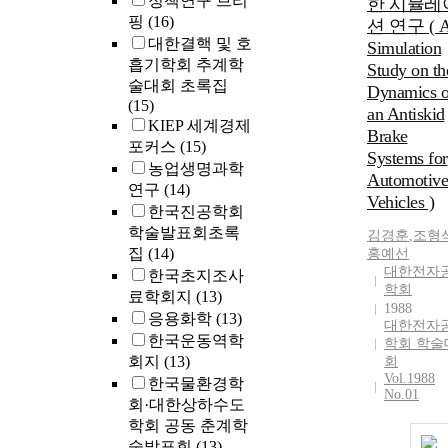
정책연구 브리
한 시뮬레
핑
(16)
션 연구 ( 
대한결핵 및 호
Simulation
흡기학회 추계학
Study on th
술대회 초록집
Dynamics o
(15)
an Antiskid
KIEP 세계경제
Brake
포커스
(15)
Systems for
농업생명과학
Automotive
연구
(14)
Vehicles )
한국진공학회
학술발표회초록
김경훈
,
조형
집
(14)
홍예선
대한전자
한국초지조사
학회
료학회지
(13)
1988
응용화학
(13)
대한전자
한국운동역학
학회 학술
회지
(13)
회
Vol.1988
한국물환경학
No.01
회·대한상하수도
학회 공동 춘계학
술발표회
(13)