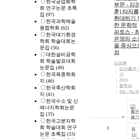
한국공업화학
부문 - 김
회 연구논문 초록
훈] 타자를
집
(97)
환대하기 
한국과학예술
한 문학적
융합학회
(62)
파토스 - 
한국대기환경
은영의 소
학회 학술대회논
을 중심으
문집
(56)
외
대한설비공학
회 학술발표대회
김경훈
논문집
(49)
도서출판 
한국육종학회
가
2020
지
(46)
쿨투라
한국축산학회
Vol.- No.6
지
(41)
한국수소 및 신
에너지학회논문
원
집
(35)
보
한국고분자학
회 학술대회 연구
3
복
논문 초록집
(33)
사/