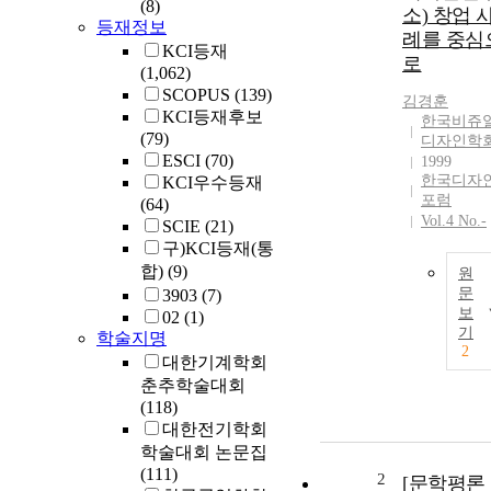
(8)
소) 창업 
등재정보
례를 중심
KCI등재
로
(1,062)
SCOPUS
(139)
김경훈
KCI등재후보
한국비쥬
(79)
디자인학
ESCI
(70)
1999
한국디자
KCI우수등재
포럼
(64)
Vol.4 No.-
SCIE
(21)
구)KCI등재(통
합)
(9)
원
문
3903
(7)
보
02
(1)
기
학술지명
2
대한기계학회
춘추학술대회
(118)
대한전기학회
학술대회 논문집
(111)
2
[문학평론