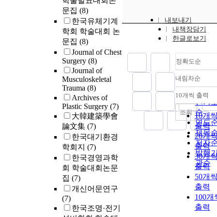
학술발표대회논
문집
(8)
내보내기
한국유체기계
내책장담기
학회 학술대회 논
한글로보기
문집
(8)
Journal of Chest
Surgery
(8)
정확도순
Journal of
내림차순
Musculoskeletal
정확
Trauma
(8)
순
10개씩 출력
Archives of
내림
인기
Plastic Surgery
(7)
순
조회
10개
大韓建築學會
연도
출력
論文集
(7)
제목
20개
한국대기환경
저자
출력
학회지
(7)
발행
30개
한국경영과학
관순
출력
회 학술대회논문
50개
집
(7)
출력
개신어문연구
100개
(7)
출력
한국조명·전기