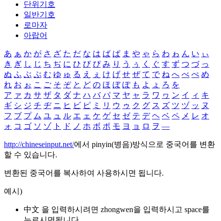
단위기호
일반기호
로마자
아랍어
あ
ぁ
か
が
さ
ざ
た
だ
な
は
ば
ぱ
ま
や
ゃ
ら
わ
ゎ
ん
い
ぃ
き
ぎ
し
じ
ち
ぢ
に
ひ
び
ぴ
み
り
う
ぅ
く
ぐ
す
ず
つ
づ
っ
ぬ
ふ
ぶ
ぷ
む
ゆ
ゅ
る
え
ぇ
け
げ
せ
ぜ
て
で
ね
へ
べ
ぺ
め
れ
お
ぉ
こ
ご
そ
ぞ
と
ど
の
ほ
ぼ
ぽ
も
よ
ょ
ろ
を
ア
ァ
カ
サ
ザ
タ
ダ
ナ
ハ
バ
パ
マ
ヤ
ャ
ラ
ワ
ヮ
ン
イ
ィ
キ
ギ
シ
ジ
チ
ヂ
ニ
ヒ
ビ
ピ
ミ
リ
ウ
ゥ
ク
グ
ス
ズ
ツ
ヅ
ッ
ヌ
フ
ブ
プ
ム
ユ
ュ
ル
エ
ェ
ケ
ゲ
セ
ゼ
テ
デ
ヘ
ベ
ペ
メ
レ
オ
ォ
コ
ゴ
ソ
ゾ
ト
ド
ノ
ホ
ボ
ポ
モ
ヨ
ョ
ロ
ヲ
―
http://chineseinput.net/
에서 pinyin(병음)방식으로 중국어를 변환
할 수 있습니다.
변환된 중국어를 복사하여 사용하시면 됩니다.
예시)
中文 을 입력하시려면
zhongwen
을 입력하시고 space를
누르시면됩니다.