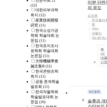
인문사회 21
미분 단면
(12)
의 유도
대한피부과학
회지
(12)
김경훈
産業技術開發
한국물리
회
硏究
(11)
2004
한국소성가공
새물리
학회 학술대회 논
Vol.48 No.
문집
(11)
한국초지조사
복
료학회 학술대회
사/
논문집
(11)
대
大韓機械學會
신
論文集B
(11)
한국콘텐츠학
회지
(11)
공동 춘계학술
발표회
(11)
한국작물학회
학술발표대회 논
9
슬롯과 개
문집
(10)
스터브의 