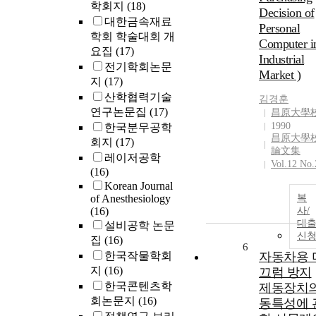
학회지
(18)
Decision of
대한금속재료
Personal
학회 학술대회 개
Computer i
요집
(17)
Industrial
전기학회논문
Market )
지
(17)
산학협력기술
김경훈
연구논문집
(17)
昌原大學
1990
한국분무공학
昌原大學
회지
(17)
論文集
레이저공학
Vol.12 No.
(16)
Korean Journal
of Anesthesiology
복
(16)
사/
대
설비공학 논문
신
집
(16)
6
한국작물학회
자동차용 
지
(16)
끄럼 방지
한국콘텐츠학
제동장치
회논문지
(16)
동특성에 