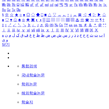
㎒
㎓
㎔
Ω
㏀
㏁
㎊
㎋
㎌
㏖
㏅
㎭
㎮
㎯
㏛
㎩
㎪
㎫
㎬
㏝
㏐
㏓
㏃
㏉
㏜
㏆
§
※
☆
★
○
●
◎
◇
◆
□
■
△
▽
→
←
↑
↓
↔
〓
◁
◀
▷
▶
♤
♠
♡
♥
♧
♣
⊙
◈
▣
◐
◑
▒
▤
▥
▨
▧
▦
▩
♨
☏
☎
☜
☞
¶
†
‡
↕
↗
↙
↖
↘
♭
♩
♪
♬
㉿
㈜
№
㏇
™
㏂
㏘
℡
＃
＆
＊
＠
ª
º
ⅰ
ⅱ
ⅲ
ⅳ
ⅴ
ⅵ
ⅶ
ⅷ
ⅸ
ⅹ
Ⅰ
Ⅱ
Ⅲ
Ⅳ
Ⅴ
Ⅵ
Ⅶ
Ⅷ
Ⅸ
Ⅹ
ا
ب
ت
ث
ج
ح
خ
د
ذ
ر
ز
س
ش
ص
ض
ط
ظ
ع
غ
ف
ق
ک
ل
م
ن
ه
و
ی
닫기
통합검색
국내학술논문
학위논문
해외학술논문
학술지