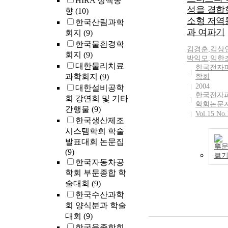
HIRA 정책동
성을 결합
향
(10)
소형 저역
한국산림과학
과 여파기
회지
(9)
한국물환경학
김경훈
,
김상
회지
(9)
박익모
,
임한
대한물리치료
한국전자
과학회지
(9)
학회
2004
대한설비공학
한국전자
회 강연회 및 기타
학회논문
간행물
(9)
Vol.15 No.
한국생산제조
시스템학회 학술
발표대회 논문집
원
(9)
보
한국자동차공
학회 부문종합 학
술대회
(9)
한국수산과학
회 양식분과 학술
대회
(9)
한국육종학회