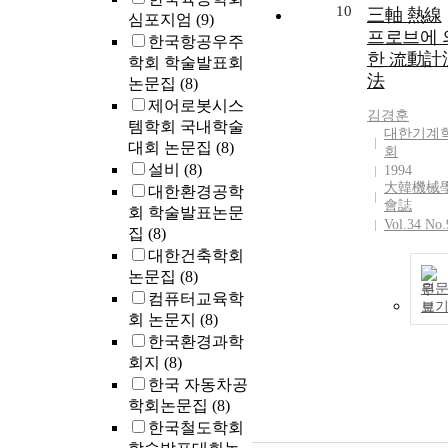
10
三軸 熱線
심포지엄
(9)
프로브에 
한국항공우주
한 流動計
학회 학술발표회
法
논문집
(8)
제어로봇시스
김경훈
템학회 국내학술
대한기계
대회 논문집
(8)
회
설비
(8)
1994
大韓機械
대한환경공학
會誌
회 학술발표논문
Vol.34 No.
집
(8)
대한건축학회
논문집
(8)
원
컴퓨터교육학
보
회 논문지
(8)
한국환경과학
회지
(8)
한국 자동차공
학회논문집
(8)
한국철도학회