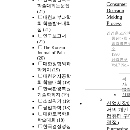
Consumer
학술대회논문집
Decision
(21)
Making
대한피부과학
Process
회 학술발표대회
집
(21)
김경훈
,
조인
연구보고서
창원대학 
(21)
업경영연
The Korean
소
Journal of Pain
1990
(20)
산경연구
대한정형외과
Vol.7 No.-
학회지
(19)
대한전자공학
복
회 학술대회
(19)
사/
한국환경복원
대
기술학회지
(19)
신
5
소셜워커
(19)
산업시장
공업화학
(18)
서의 개인
대한토목학회
컴퓨터 구
학술대회
(18)
결정 (
한국결정성장
Purchasing