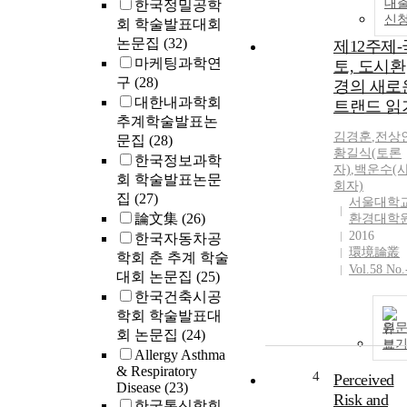
대
한국정밀공학
신
회 학술발표대회
논문집
(32)
제12주제-
마케팅과학연
토, 도시환
구
(28)
경의 새로
대한내과학회
트랜드 읽
추계학술발표논
김경훈
,
전상
문집
(28)
황길식(토론
한국정보과학
자)
,
백운수(
회 학술발표논문
회자)
집
(27)
서울대학
論文集
(26)
환경대학
2016
한국자동차공
環境論叢
학회 춘 추계 학술
Vol.58 No.
대회 논문집
(25)
한국건축시공
학회 학술발표대
원
회 논문집
(24)
보
Allergy Asthma
& Respiratory
4
Perceived
Disease
(23)
Risk and
한국통신학회