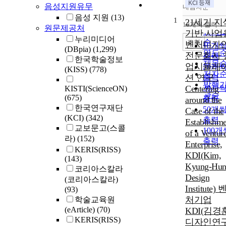
음성지원유무
내림차순
정확
음성 지원
(13)
1
순
21세기 지
10개씩 출력
원문제공처
내림
인기
기반 사업
누리미디어
순
조회
벤처디자
10개
(DBpia)
(1,299)
연도
전문회사 
출력
한국학술정보
제목
업시뮬레
20개
(KISS)
(778)
저자
션 연구 :
출력
발행
Centering
30개
KISTI(ScienceON)
관순
(675)
출력
around the
한국연구재단
50개
Case of the
(KCI)
(342)
출력
Establishme
교보문고(스콜
100개
of a Ventur
라)
(152)
출력
Enterprise,
KERIS(RISS)
KDI(Kim,
(143)
Kyung-Hu
코리아스칼라
Design
(코리아스칼라)
Institute) 
(93)
처기업
학술교육원
(eArticle)
(70)
KDI(김경
KERIS(RISS)
디자인연