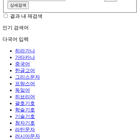
상세검색
결과 내 재검색
인기 검색어
다국어 입력
히라가나
가타카나
중국어
한글고어
그리스문자
프랑스어
독일어
히브리어
괄호기호
학술기호
기술기호
첨자기호
라틴문자
러시아문자