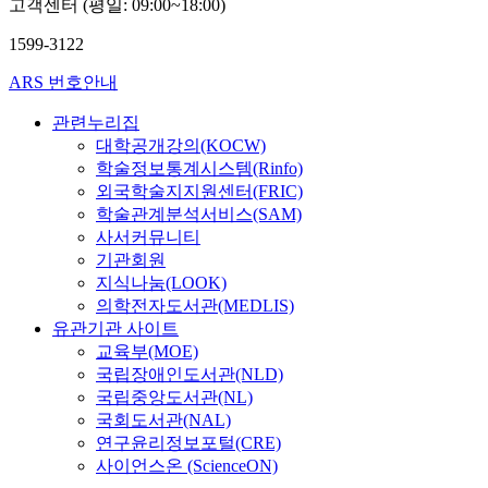
고객센터 (평일: 09:00~18:00)
1599-3122
ARS 번호안내
관련누리집
대학공개강의(KOCW)
학술정보통계시스템(Rinfo)
외국학술지지원센터(FRIC)
학술관계분석서비스(SAM)
사서커뮤니티
기관회원
지식나눔(LOOK)
의학전자도서관(MEDLIS)
유관기관 사이트
교육부(MOE)
국립장애인도서관(NLD)
국립중앙도서관(NL)
국회도서관(NAL)
연구윤리정보포털(CRE)
사이언스온 (ScienceON)