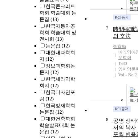
원
한국콘크리트
보
학회 학술대회 논
문집
(13)
한국자동차공
7
時間標識
학회 학술대회 및
의 文法
전시회
(13)
논문집
(12)
金京勳
대한내과학회
미래영어
문학회
지
(12)
1980
정보과학회논
영어영문
문지
(12)
Vol.- No.2
한국세라믹학
회지
(12)
한국디자인포
원
럼
(12)
보
한국방재학회
논문집
(12)
대한건축학회
8
공명 상태
학술발표대회 논
서의 복사
문집
(12)
포획 반응