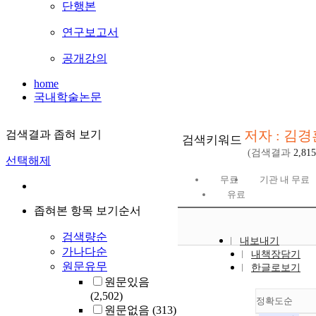
단행본
연구보고서
공개강의
home
국내학술논문
저자 : 김경
검색결과 좁혀 보기
검색키워드
(검색결과
2,815
선택해제
무료
기관 내 무료
유료
좁혀본 항목 보기순서
검색량순
내보내기
가나다순
내책장담기
원문유무
한글로보기
원문있음
(2,502)
정확도순
원문없음
(313)