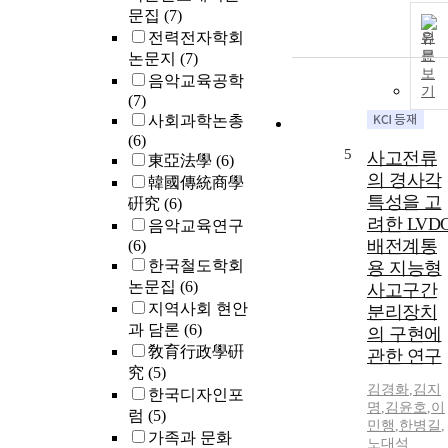
문집
(7)
"better self-
understanding
전력전자학회
원
and greater
문
논문지
(7)
보
confidence." It
음악교육공학
기
suggests that
(7)
blended PBL
사회과학논총
instruction is
(6)
5
closely
사고전류
東亞法學
(6)
associated wit
의 경사각
韓國傳統商學
the
특성을 고
硏究
(6)
development o
려한 LVD
음악교육연구
the
배전계통
(6)
competencies
한국철도학회
용 지능형
of talented
논문집
(6)
사고구간
people who
지역사회 현안
분리장치
will take the
과 담론
(6)
의 구현에
initiative in th
敎育行政學硏
관한 연구
future era of th
究
(5)
4th industrial
김경화
,
김지
한국디자인포
revolution, To
명
,
김윤호
,
이
럼
(5)
ensure the
민행
,
한병길
,
efficiency of
가족과 문화
노대석