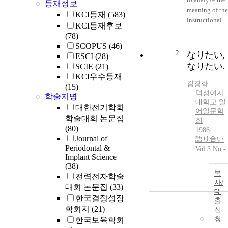
등재정보
meaning of the
KCI등재
(583)
instructional
KCI등재후보
experiences of
(78)
preservice
SCOPUS
(46)
teachers havin
2
なりたい,
ESCI
(28)
the experience
なりたい.
SCIE
(21)
of blended PB
KCI우수등재
instruction in
김경화
(15)
college. A
덕성여자
학술지명
survey was
대학교 일
대한전기학회
어일문학
conducted on
학술대회 논문집
회
128 students a
(80)
1986
a college
Journal of
語り合い
located in an
Periodontal &
Vol.3 No.-
urban
Implant Science
community,
(38)
and data were
복
전력전자학술
사/
gathered to
대회 논문집
(33)
대
make a
한국결정성장
출
qualitative
학회지
(21)
신
research
청
한국보육학회
including