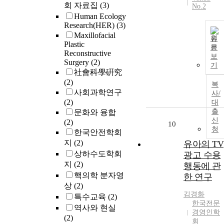
회 자료집
(3)
No.2
Human Ecology
Research(HER)
(3)
Maxillofacial
원
Plastic
문
Reconstructive
보
Surgery
(2)
기
社會科學硏究
(2)
복
사회과학연구
사/
(2)
대
출
문화와 융합
신
(2)
10
청
한국안전학회
지
(2)
유아의 TV
상하수도학회
광고 수용
지
(2)
행동에 관
핵의학 분자영
한 연구
상
(2)
김경화
특수교육
(2)
한국전문
역사와 현실
경영인학
(2)
회