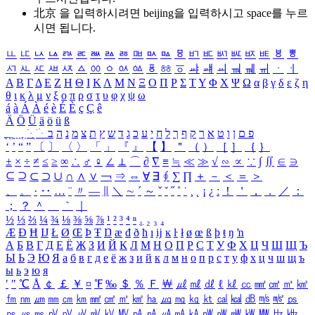
北京 을 입력하시려면
beijing
을 입력하시고 space를 누르
시면 됩니다.
ㅥ
ㅦ
ㅧ
ㅨ
ㅩ
ㅪ
ㅫ
ㅬ
ㅭ
ㅮ
ㅯ
ㅰ
ㅱ
ㅲ
ㅳ
ㅴ
ㅵ
ㅶ
ㅷ
ㅸ
ㅹ
ㅺ
ㅻ
ㅼ
ㅽ
ㅾ
ㅿ
ㆀ
ㆁ
ㆂ
ㆃ
ㆄ
ㆅ
ㆆ
ㆇ
ㆈ
ㆉ
ㆊ
ㆋ
ㆌ
ㆍ
ㆎ
Α
Β
Γ
Δ
Ε
Ζ
Η
Θ
Ι
Κ
Λ
Μ
Ν
Ξ
Ο
Π
Ρ
Σ
Τ
Υ
Φ
Χ
Ψ
Ω
α
β
γ
δ
ε
ζ
η
θ
ι
κ
λ
μ
ν
ξ
ο
π
ρ
σ
τ
υ
φ
χ
ψ
ω
á
à
Á
À
é
è
É
È
ç
Ç
ê
Ä
Ö
Ü
ä
ö
ü
ß
ְ
ֳ
ֲ
ֱ
ָ
ַ
ֵ
ֶ
ִ
ֹ
ּ
ֻ
ׂ
ׁ
ּ
ב
ה
נ
מ
צ
ת
ץ
ש
ד
ג
כ
ע
י
ח
ל
ך
ף
ק
ר
א
ט
ו
ן
ם
פ
‘
’
“
”
〔
〕
〈
〉
「
」
『
』
【
】
＂
（
）
［
］
｛
｝
±
×
÷
≠
≤
≥
∞
∴
♂
♀
∠
⊥
⌒
∂
∇
≡
≒
≪
≫
√
∽
∝
∵
∫
∬
∈
∋
⊆
⊇
⊂
⊃
∪
∩
∧
∨
￢
⇒
⇔
∀
∃
∮
∑
∏
＋
－
＜
＝
＞
、
。
·
‥
…
¨
〃
―
∥
＼
∼
´
～
ˇ
˘
˝
˚
˙
¸
˛
¡
¿
ː
！
＇
，
．
／
：
；
？
＾
＿
｀
｜
½
⅓
⅔
¼
¾
⅛
⅜
⅝
⅞
¹
²
³
⁴
ⁿ
₁
₂
₃
₄
Æ
Ð
Ħ
Ĳ
Ł
Ø
Œ
Þ
Ŧ
Ŋ
æ
đ
ð
ħ
ı
ĳ
ĸ
ŀ
ł
ø
œ
ß
þ
ŧ
ŋ
ŉ
А
Б
В
Г
Д
Е
Ё
Ж
З
И
Й
К
Л
М
Н
О
П
Р
С
Т
У
Ф
Х
Ц
Ч
Ш
Щ
Ъ
Ы
Ь
Э
Ю
Я
а
б
в
г
д
е
ё
ж
з
и
й
к
л
м
н
о
п
р
с
т
у
ф
х
ц
ч
ш
щ
ъ
ы
ь
э
ю
я
′
″
℃
Å
￠
￡
￥
¤
℉
‰
＄
％
Ｆ
￦
㎕
㎖
㎗
ℓ
㎘
㏄
㎣
㎤
㎥
㎦
㎙
㎚
㎛
㎜
㎝
㎞
㎟
㎠
㎡
㎢
㏊
㎍
㎎
㎏
㏏
㎈
㎉
㏈
㎧
㎨
㎰
㎱
㎲
㎳
㎴
㎵
㎶
㎷
㎸
㎹
㎀
㎁
㎂
㎃
㎄
㎺
㎻
㎽
㎾
㎿
㎐
㎑