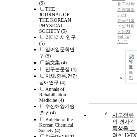
blended PBL
(5)
한국산학
instruction, th
THE
기술학회
JOURNAL OF
kind of
2023
THE KOREAN
instructional
한국산학
PHYSICAL
기술학회
design that
SOCIETY
(5)
논문지
could
리터러시 연구
Vol.24
maximize the
No.11
(5)
strengths of
일어일문학연
online and
구
(5)
offline
원
論文集
(4)
instructions is
문
연구논문집
(4)
necessary, and
보
지체.중복.건강
the active
기
participation o
장애연구
(4)
the learner and
Annals of
the teacher's
Rehabilitation
Medicine
(4)
role
수산해양기술
performance as
연구
(4)
a facilitator an
6
사고전류
guide are
Bulletin of the
의 경사각
Korean Chemical
required as
특성을 고
Society
(4)
well. To make
려한 LVD
한국마린엔지
them happen,