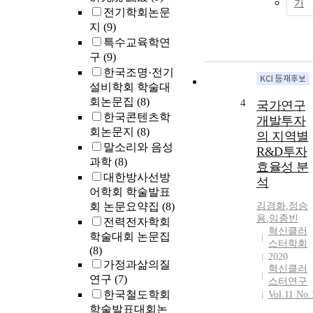
and "learning
기
전기학회논문
motivation." I
지
(9)
addition, the
특수교육학연
students gaine
구
(9)
positive
한국조명·전기
experiences
설비학회 학술대
through
blended PBL
회논문집
(8)
4
국가연구
instructions:
한국콘텐츠학
개발투자
"Feeling great
회논문지
(8)
의 지역별
as a motivated
말소리와 음성
R&D투자
learner and
과학
(8)
효율성 분
significant
대한방사선방
석
activities,"
어학회 학술발표
"feeling a sens
회 논문요약집
(8)
김경화
,
정승
of achievemen
용
,
임종빈
전력전자학회
through self-
혁신클러
학술대회 논문집
directed
스터학회
(8)
learning,"
2020
가정과삶의질
"flexible
혁신클러
연구
(7)
스터연구
thinking and
한국철도학회
Vol.11 No.
extension of
학술발표대회논
thinking,"