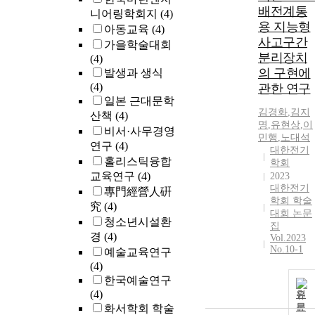
배전계통
니어링학회지
(4)
various kinds
용 지능형
of support nee
아동교육
(4)
사고구간
to be provided
가을학술대회
sufficiently in
분리장치
(4)
consideration
의 구현에
발생과 생식
of the
(4)
관한 연구
characteristics
일본 근대문학
of teachers wh
김경화
,
김지
산책
(4)
명
,
유현상
,
이
intend to
비서·사무경영
민행
,
노대석
conduct
연구
(4)
대한전기
blended PBL
홀리스틱융합
학회
instruction. 이
교육연구
(4)
2023
연구는 대학교
대한전기
專門經營人硏
에서 블렌디드
학회 학술
究
(4)
PBL 수업을 
대회 논문
청소년시설환
험한 예비교사
집
경
(4)
Vol.2023
들의 수업경험
No.10-1
예술교육연구
에 대한 의미
(4)
분석하고자 하
한국예술연구
는데 주 목적
(4)
원
있다. 연구를
문
화서학회 학술
위해 G시에 소