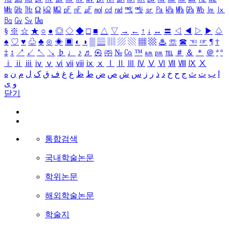
㎒
㎓
㎔
Ω
㏀
㏁
㎊
㎋
㎌
㏖
㏅
㎭
㎮
㎯
㏛
㎩
㎪
㎫
㎬
㏝
㏐
㏓
㏃
㏉
㏜
㏆
§
※
☆
★
○
●
◎
◇
◆
□
■
△
▽
→
←
↑
↓
↔
〓
◁
◀
▷
▶
♤
♠
♡
♥
♧
♣
⊙
◈
▣
◐
◑
▒
▤
▥
▨
▧
▦
▩
♨
☏
☎
☜
☞
¶
†
‡
↕
↗
↙
↖
↘
♭
♩
♪
♬
㉿
㈜
№
㏇
™
㏂
㏘
℡
＃
＆
＊
＠
ª
º
ⅰ
ⅱ
ⅲ
ⅳ
ⅴ
ⅵ
ⅶ
ⅷ
ⅸ
ⅹ
Ⅰ
Ⅱ
Ⅲ
Ⅳ
Ⅴ
Ⅵ
Ⅶ
Ⅷ
Ⅸ
Ⅹ
ا
ب
ت
ث
ج
ح
خ
د
ذ
ر
ز
س
ش
ص
ض
ط
ظ
ع
غ
ف
ق
ک
ل
م
ن
ه
و
ی
닫기
통합검색
국내학술논문
학위논문
해외학술논문
학술지