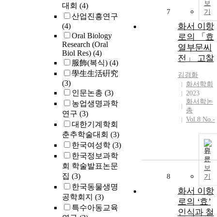
보
대회
(4)
재한 K대학교
7
기
재학생 128명
산업진흥연구
을 대상으로 
화서 이항
(4)
문을 실시하였
Oral Biology
로의 「효
Research (Oral
고 질적 연구
열부문씨
Biol Res)
(4)
위해 성찰일지
전」 고찰
服飾(복식)
(4)
연구자일지, e-
學生生活硏究
class 탑재 자
김경화
(3)
등을 통해 자
화서학회
인문논총
(3)
를 수집하였다
2023
화서학논
연구결과 학습
농업생명과학
총
자의 주요변인
연구
(3)
Vol.8 No.-
별 블렌디드
대한기계학회
PBL 효과는
춘추학술대회
(3)
‘문제해결 능
한국여성학
(3)
원
력’, ‘협동학습
한국정보과학
문
능력’, ‘의사소
회 학술발표논문
보
통 능력’, ‘자
집
(3)
8
기
주도학습 능
한국동물생명
력’, ‘학습동기
화서 이항
공학회지
(3)
순으로 높게 
로의 ‘효’
특수아동교육
타났다. 또한
인식과 철