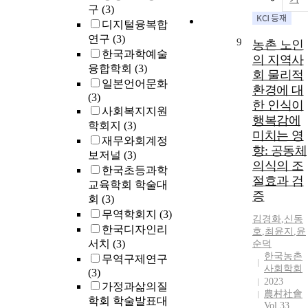
구
(3)
블렌디드 PBL
디지털융복합
수업을 위해 
연구
(3)
·오프라인의 
9
농촌 노인
점을 극대화할
한국과학예술
의 지역사
수 있는 수업
융합학회
(3)
회 물리적
계, 학습자의
일본언어문화
환경에 대
능동적 참여,
(3)
한 인식이
그리고 촉진자
사회복지지원
행복감에
가이드로서의
학회지
(3)
미치는 영
교수자의 역할
재무와회계정
등이 더욱 요
향: 공동체
보저널
(3)
되어진다. 이
의식의 조
한국초등과학
위해 블렌디드
절효과 검
교육학회 학술대
PBL 수업을 
증
회
(3)
용하려는 교수
무역학회지
(3)
자의 특성을 
김경화
,
신동
한국디자인리
려한 다양한 
호
,
최윤지
,
윤
서치
(3)
순덕
태의 지원이 
한국농촌
무역구제연구
분히 이루어질
사회학회
(3)
필요가 있다.
2023
가정과삶의질
農村社會
학회 학술발표대
Vol.33