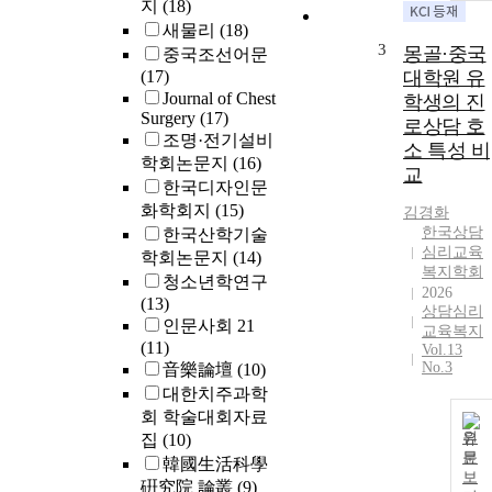
지
(18)
reflective
새물리
(18)
journals, this
3
몽골·중국
중국조선어문
researcher's
(17)
대학원 유
journal and e-
Journal of Chest
학생의 진
instruction
Surgery
(17)
materials. As a
로상담 호
조명·전기설비
result of
소 특성 비
학회논문지
(16)
making this
교
한국디자인문
study, PBL wa
화학회지
(15)
found to have
김경화
the largest
한국상담
한국산학기술
심리교육
effect on
학회논문지
(14)
복지학회
"problem-
청소년학연구
2026
solving skills,"
(13)
상담심리
followed by
인문사회 21
교육복지
"cooperative
(11)
Vol.13
learning skills,
No.3
音樂論壇
(10)
"communicati
대한치주과학
e competency,
회 학술대회자료
"self-directed
원
집
(10)
learning
문
韓國生活科學
capabilities"
보
硏究院 論叢
(9)