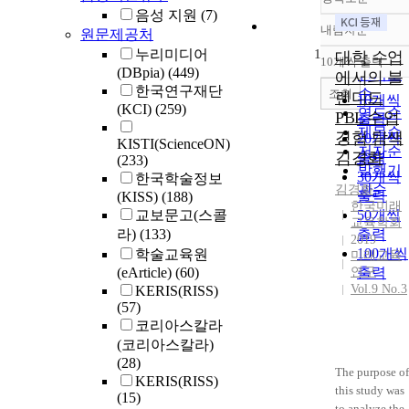
음성 지원
(7)
내림차순
원문제공처
정확도
누리미디어
1
순
대학 수업
10개씩 출력
내림차
(DBpia)
(449)
인기도
에서의 블
한국연구재단
순
조회
렌디드
10개씩
(KCI)
(259)
연도순
PBL 수업
출력
제목순
경험 탐색
20개씩
KISTI(ScienceON)
저자순
김경화
출력
(233)
발행기
30개씩
한국학술정보
관순
김경화
출력
(KISS)
(188)
한국미래
교보문고(스콜
50개씩
교육학회
라)
(133)
출력
2019
100개씩
학술교육원
미래교육
(eArticle)
(60)
연구
출력
Vol.9 No.3
KERIS(RISS)
(57)
코리아스칼라
(코리아스칼라)
(28)
The purpose of
KERIS(RISS)
this study was
(15)
to analyze the