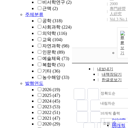
비서학연구
(2)
2000
근맥
(2)
專門經營
人硏究
주제분류
Vol.3 No.1
공학
(318)
사회과학
(224)
의약학
(116)
원
교육
(104)
문
자연과학
(98)
보
인문학
(89)
기
예술체육
(73)
복합학
(51)
내보내기
기타
(36)
내책장담기
농수해양
(33)
한글로보기
발행연도
2026
(19)
정확도순
2025
(47)
2024
(45)
내림차순
정확도
2023
(53)
순
2022
(51)
10개씩 출력
내림차
인기도
2021
(47)
순
조회
2020
(29)
10개씩