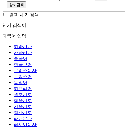
상세검색
결과 내 재검색
인기 검색어
다국어 입력
히라가나
가타카나
중국어
한글고어
그리스문자
프랑스어
독일어
히브리어
괄호기호
학술기호
기술기호
첨자기호
라틴문자
러시아문자