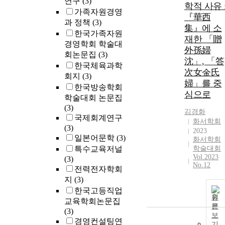
연구
(3)
블렌디드 PBL
학적 사유 
가족자원경영
수업을 통해
『華西
과 정책
(3)
‘학습의 주체
集』에 소
로서의 뿌듯함
한국가족자원
재한 「贈
과 의미 있는
경영학회 학술대
外孫婦
활동’, ‘자기주
회논문집
(3)
沈」, 「答
도학습에 대한
한국체육과학
次女金氏
성취감’, ‘유연
회지
(3)
한 사고 및 사
婦」를 중
한국방송학회
고의 확장’, ‘
심으로
학술대회 논문집
기이해 및 자
(3)
김경화
감 향상’ 등 긍
국제회계연구
화서학회
정적인 경험이
(3)
2023
이루어졌다. 
일본어문학
(3)
화서학회
는 블렌디드
특수교육저널
학술대회
PBL 수업방법
Vol.2023
(3)
이 4차 산업혁
No.12
전력전자학회
명 시대의 미
지
(3)
를 주도할 인
한국고등직업
의 역량 제고
원
교육학회논문집
깊은 연관성이
문
(3)
있음을 시사한
보
경영컨설팅연
다. 효율적인
기