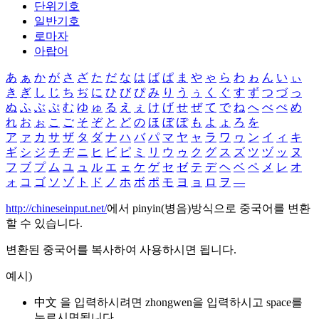
단위기호
일반기호
로마자
아랍어
あ
ぁ
か
が
さ
ざ
た
だ
な
は
ば
ぱ
ま
や
ゃ
ら
わ
ゎ
ん
い
ぃ
き
ぎ
し
じ
ち
ぢ
に
ひ
び
ぴ
み
り
う
ぅ
く
ぐ
す
ず
つ
づ
っ
ぬ
ふ
ぶ
ぷ
む
ゆ
ゅ
る
え
ぇ
け
げ
せ
ぜ
て
で
ね
へ
べ
ぺ
め
れ
お
ぉ
こ
ご
そ
ぞ
と
ど
の
ほ
ぼ
ぽ
も
よ
ょ
ろ
を
ア
ァ
カ
サ
ザ
タ
ダ
ナ
ハ
バ
パ
マ
ヤ
ャ
ラ
ワ
ヮ
ン
イ
ィ
キ
ギ
シ
ジ
チ
ヂ
ニ
ヒ
ビ
ピ
ミ
リ
ウ
ゥ
ク
グ
ス
ズ
ツ
ヅ
ッ
ヌ
フ
ブ
プ
ム
ユ
ュ
ル
エ
ェ
ケ
ゲ
セ
ゼ
テ
デ
ヘ
ベ
ペ
メ
レ
オ
ォ
コ
ゴ
ソ
ゾ
ト
ド
ノ
ホ
ボ
ポ
モ
ヨ
ョ
ロ
ヲ
―
http://chineseinput.net/
에서 pinyin(병음)방식으로 중국어를 변환
할 수 있습니다.
변환된 중국어를 복사하여 사용하시면 됩니다.
예시)
中文 을 입력하시려면
zhongwen
을 입력하시고 space를
누르시면됩니다.