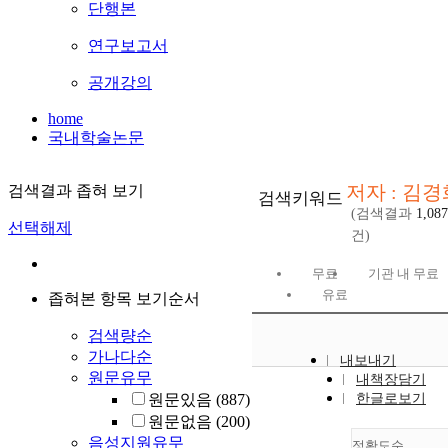
단행본
연구보고서
공개강의
home
국내학술논문
저자 : 김경
검색결과 좁혀 보기
검색키워드
(검색결과
1,087
선택해제
건)
무료
기관 내 무료
유료
좁혀본 항목 보기순서
검색량순
가나다순
내보내기
원문유무
내책장담기
원문있음
(887)
한글로보기
원문없음
(200)
음성지원유무
정확도순