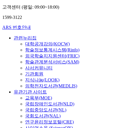
고객센터 (평일: 09:00~18:00)
1599-3122
ARS 번호안내
관련누리집
대학공개강의(KOCW)
학술정보통계시스템(Rinfo)
외국학술지지원센터(FRIC)
학술관계분석서비스(SAM)
사서커뮤니티
기관회원
지식나눔(LOOK)
의학전자도서관(MEDLIS)
유관기관 사이트
교육부(MOE)
국립장애인도서관(NLD)
국립중앙도서관(NL)
국회도서관(NAL)
연구윤리정보포털(CRE)
사이언스온 (ScienceON)