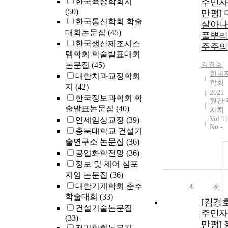
한국육종학회지
주민자
(50)
만평]
한국통신학회 학술
살아나
대회논문집
(45)
풀뿌리
한국생산제조시스
주주의
템학회 학술발표대회
논문집
(45)
김경호
한국
대한치과교정학회
학회
지
(42)
2021
한국정보과학회 학
월간 
술발표논문집
(40)
자치
Vol.1
연세임상교정
(39)
No.-
충북대학교 건설기
술연구소 논문집
(36)
공업화학전망
(36)
정보 및 제어 심포
지엄 논문집
(36)
대한기계학회 춘추
4
학술대회
(33)
[김경
건설기술논문집
주민자
(33)
만평]