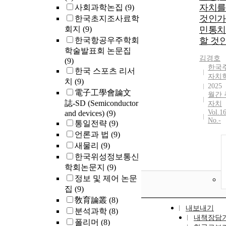
자치를
사회과학논집
(9)
것인가
한국초지조사료학
회지
(9)
민통치
한국항공우주학회
할 것
학술발표회 논문집
김경호
(9)
한국
한국 스포츠 리서
자치
치
(9)
2025
電子工學會論文
월간 
誌-SD (Semiconductor
자치
Vol.1
and devices)
(9)
No.-
통일전략
(9)
언론과 법
(9)
새물리
(9)
한국위성정보통신
학회논문지
(9)
정보 및 제어 논문
집
(9)
敎育論叢
(8)
내보내기
분석과학
(8)
내책장담
폴리머
(8)