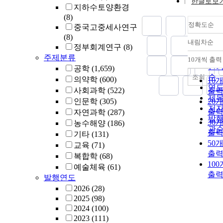
한글로보
지하수토양환경
(8)
정확도순
중국고중세사연구
(8)
내림차순
정
정부회계연구
(8)
순
주제분류
10개씩 출력
내
인
공학
(1,659)
순
조회
의약학
(600)
10
연
사회과학
(522)
출
제
인문학
(305)
20
저
출
자연과학
(287)
발
30
농수해양
(186)
관
출
기타
(131)
50
교육
(71)
출
복합학
(68)
10
예술체육
(61)
출
발행연도
2026
(28)
2025
(98)
2024
(100)
2023
(111)