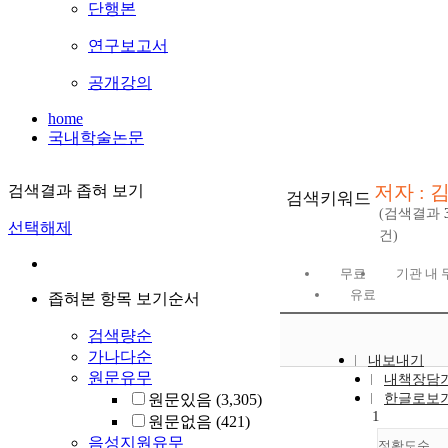
단행본
연구보고서
공개강의
home
국내학술논문
저자 : 
검색결과 좁혀 보기
검색키워드
(검색결과
선택해제
건)
무료
기관 내 
유료
좁혀본 항목 보기순서
검색량순
가나다순
내보내기
원문유무
내책장담
원문있음
(3,305)
한글로보
1
원문없음
(421)
음성지원유무
정확도순