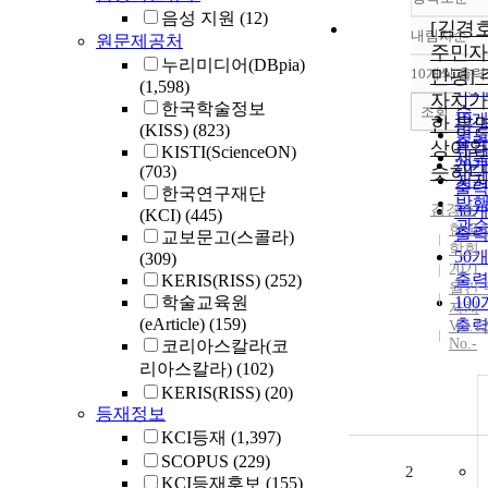
음성 지원
(12)
[김경
내림차순
원문제공처
정
주민자
누리미디어(DBpia)
순
10개씩 출력
만평]
내
(1,598)
인
자치가
한국학술정보
순
조회
10
한 운
(KISS)
(823)
연
출
상어와
KISTI(ScienceON)
제
20
슷하다
(703)
저
출
한국연구재단
발
김경호
30
(KCI)
(445)
관
한국
출
교보문고(스콜라)
학회
50
(309)
2021
출
KERIS(RISS)
(252)
월간 
학술교육원
10
자치
(eArticle)
(159)
출
Vol.1
No.-
코리아스칼라(코
리아스칼라)
(102)
KERIS(RISS)
(20)
등재정보
KCI등재
(1,397)
SCOPUS
(229)
2
KCI등재후보
(155)