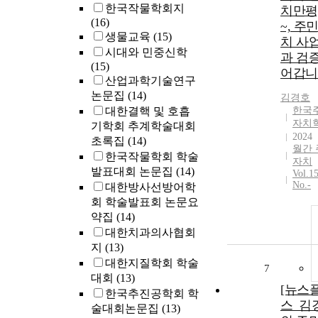
한국작물학회지
치만평
(16)
~, 주
생물교육
(15)
치 사업
시대와 민중신학
과 검증
(15)
어갑니
산업과학기술연구
논문집
(14)
김경호
대한결핵 및 호흡
한국
자치
기학회 추계학술대회
2024
초록집
(14)
월간 
한국작물학회 학술
자치
발표대회 논문집
(14)
Vol.1
No.-
대한방사선방어학
회 학술발표회 논문요
약집
(14)
대한치과의사협회
지
(13)
대한지질학회 학술
7
대회
(13)
[뉴스
한국추진공학회 학
스_김
술대회논문집
(13)