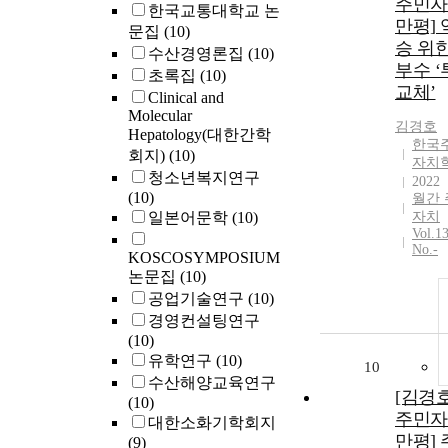
주민자
한국교통대학교 논
만평]
문집
(10)
승 위한
수산경영론집
(10)
부수 
초록집
(10)
교체’
Clinical and
Molecular
김경호
Hepatology(대한간학
한국
회지)
(10)
자치
청소년복지연구
2022
(10)
월간 
일본어문학
(10)
자치
Vol.1
No.-
KOSCOSYMPOSIUM
논문집
(10)
공업기술연구
(10)
경영컨설팅연구
(10)
유학연구
(10)
10
수산해양교육연구
[김경
(10)
주민자
대한소화기학회지
만평]
(9)