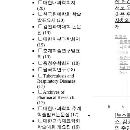
한 환
대한내과학회지
서도 
(20)
솟은 
한국원예학회 학술
자치의
발표요지
(20)
개
김천과학대학 논문
집
(19)
김경호
대한피부과학회지
한국
(19)
자치
춘계학술연구발표
2026
회
(19)
월간 
충청수학회지
(18)
자치
Vol.1
율곡학연구
(18)
No.-
Tuberculosis and
Respiratory Diseases
(17)
Archives of
Pharmacal Research
(17)
6
대한내과학회 추계
학술발표논문집
(17)
[뉴스
대한금속재료학회
스_김
학술대회 개요집
(16)
의 주