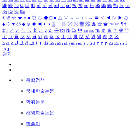
㎒
㎓
㎔
Ω
㏀
㏁
㎊
㎋
㎌
㏖
㏅
㎭
㎮
㎯
㏛
㎩
㎪
㎫
㎬
㏝
㏐
㏓
㏃
㏉
㏜
㏆
§
※
☆
★
○
●
◎
◇
◆
□
■
△
▽
→
←
↑
↓
↔
〓
◁
◀
▷
▶
♤
♠
♡
♥
♧
♣
⊙
◈
▣
◐
◑
▒
▤
▥
▨
▧
▦
▩
♨
☏
☎
☜
☞
¶
†
‡
↕
↗
↙
↖
↘
♭
♩
♪
♬
㉿
㈜
№
㏇
™
㏂
㏘
℡
＃
＆
＊
＠
ª
º
ⅰ
ⅱ
ⅲ
ⅳ
ⅴ
ⅵ
ⅶ
ⅷ
ⅸ
ⅹ
Ⅰ
Ⅱ
Ⅲ
Ⅳ
Ⅴ
Ⅵ
Ⅶ
Ⅷ
Ⅸ
Ⅹ
ا
ب
ت
ث
ج
ح
خ
د
ذ
ر
ز
س
ش
ص
ض
ط
ظ
ع
غ
ف
ق
ک
ل
م
ن
ه
و
ی
닫기
통합검색
국내학술논문
학위논문
해외학술논문
학술지