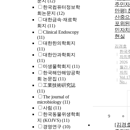
문지
(12)
주민자
한국컴퓨터정보학
만평]
회논문지
(12)
산중으
대한금속·재료학
포위된
회지
(11)
민자치
Clinical Endoscopy
현실
(11)
대한한의학회지
김경호
(11)
한국
대한안과학회지
자치
(11)
2026
미생물학회지
(11)
월간 
한국해안해양공학
자치
Vol.1
회 논문집
(11)
No.-
工業技術硏究誌
(11)
The journal of
microbiology
(11)
사림
(11)
한국동물위생학회
9
지 (KOJVS)
(11)
[김경
경영연구
(10)