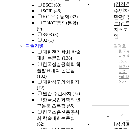
[김경
ESCI
(60)
주민자
SCIE
(46)
KCI우수등재
(32)
만평]
구)KCI등재(통합)
는(?)
(9)
지잡기
3903
(8)
임
02
(1)
학술지명
김경호
한국
대한전기학회 학술
자치
대회 논문집
(138)
2023
한국정밀공학회 학
월간 
술발표대회 논문집
자치
(132)
Vol.1
No.-
대한침구의학회지
(72)
월간 주민자치
(72)
한국공업화학회 연
구논문 초록집
(65)
한국소음진동공학
3
회 학술대회논문집
[김경
(62)