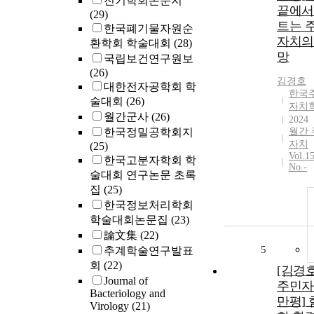
전기학회논문지
끝에서
(29)
트는 
한국폐기물자원순
자치의
환학회 학술대회
(28)
망
국립보건연구원보
(26)
김경호
대한전자공학회 학
한국
술대회
(26)
자치
월간군사
(26)
2024
한국정밀공학회지
월간 
자치
(25)
Vol.1
한국고분자학회 학
No.-
술대회 연구논문 초록
집
(25)
한국정보처리학회
학술대회논문집
(23)
論文集
(22)
5
추계학술연구발표
회
(22)
[김경
Journal of
주민자
Bacteriology and
만평]
Virology
(21)