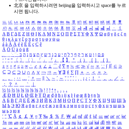
北京 을 입력하시려면
beijing
을 입력하시고 space를 누르
시면 됩니다.
ㅥ
ㅦ
ㅧ
ㅨ
ㅩ
ㅪ
ㅫ
ㅬ
ㅭ
ㅮ
ㅯ
ㅰ
ㅱ
ㅲ
ㅳ
ㅴ
ㅵ
ㅶ
ㅷ
ㅸ
ㅹ
ㅺ
ㅻ
ㅼ
ㅽ
ㅾ
ㅿ
ㆀ
ㆁ
ㆂ
ㆃ
ㆄ
ㆅ
ㆆ
ㆇ
ㆈ
ㆉ
ㆊ
ㆋ
ㆌ
ㆍ
ㆎ
Α
Β
Γ
Δ
Ε
Ζ
Η
Θ
Ι
Κ
Λ
Μ
Ν
Ξ
Ο
Π
Ρ
Σ
Τ
Υ
Φ
Χ
Ψ
Ω
α
β
γ
δ
ε
ζ
η
θ
ι
κ
λ
μ
ν
ξ
ο
π
ρ
σ
τ
υ
φ
χ
ψ
ω
á
à
Á
À
é
è
É
È
ç
Ç
ê
Ä
Ö
Ü
ä
ö
ü
ß
ְ
ֳ
ֲ
ֱ
ָ
ַ
ֵ
ֶ
ִ
ֹ
ּ
ֻ
ׂ
ׁ
ּ
ב
ה
נ
מ
צ
ת
ץ
ש
ד
ג
כ
ע
י
ח
ל
ך
ף
ק
ר
א
ט
ו
ן
ם
פ
‘
’
“
”
〔
〕
〈
〉
「
」
『
』
【
】
＂
（
）
［
］
｛
｝
±
×
÷
≠
≤
≥
∞
∴
♂
♀
∠
⊥
⌒
∂
∇
≡
≒
≪
≫
√
∽
∝
∵
∫
∬
∈
∋
⊆
⊇
⊂
⊃
∪
∩
∧
∨
￢
⇒
⇔
∀
∃
∮
∑
∏
＋
－
＜
＝
＞
、
。
·
‥
…
¨
〃
―
∥
＼
∼
´
～
ˇ
˘
˝
˚
˙
¸
˛
¡
¿
ː
！
＇
，
．
／
：
；
？
＾
＿
｀
｜
½
⅓
⅔
¼
¾
⅛
⅜
⅝
⅞
¹
²
³
⁴
ⁿ
₁
₂
₃
₄
Æ
Ð
Ħ
Ĳ
Ł
Ø
Œ
Þ
Ŧ
Ŋ
æ
đ
ð
ħ
ı
ĳ
ĸ
ŀ
ł
ø
œ
ß
þ
ŧ
ŋ
ŉ
А
Б
В
Г
Д
Е
Ё
Ж
З
И
Й
К
Л
М
Н
О
П
Р
С
Т
У
Ф
Х
Ц
Ч
Ш
Щ
Ъ
Ы
Ь
Э
Ю
Я
а
б
в
г
д
е
ё
ж
з
и
й
к
л
м
н
о
п
р
с
т
у
ф
х
ц
ч
ш
щ
ъ
ы
ь
э
ю
я
′
″
℃
Å
￠
￡
￥
¤
℉
‰
＄
％
Ｆ
￦
㎕
㎖
㎗
ℓ
㎘
㏄
㎣
㎤
㎥
㎦
㎙
㎚
㎛
㎜
㎝
㎞
㎟
㎠
㎡
㎢
㏊
㎍
㎎
㎏
㏏
㎈
㎉
㏈
㎧
㎨
㎰
㎱
㎲
㎳
㎴
㎵
㎶
㎷
㎸
㎹
㎀
㎁
㎂
㎃
㎄
㎺
㎻
㎽
㎾
㎿
㎐
㎑