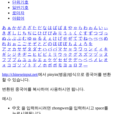
단위기호
일반기호
로마자
아랍어
あ
ぁ
か
が
さ
ざ
た
だ
な
は
ば
ぱ
ま
や
ゃ
ら
わ
ゎ
ん
い
ぃ
き
ぎ
し
じ
ち
ぢ
に
ひ
び
ぴ
み
り
う
ぅ
く
ぐ
す
ず
つ
づ
っ
ぬ
ふ
ぶ
ぷ
む
ゆ
ゅ
る
え
ぇ
け
げ
せ
ぜ
て
で
ね
へ
べ
ぺ
め
れ
お
ぉ
こ
ご
そ
ぞ
と
ど
の
ほ
ぼ
ぽ
も
よ
ょ
ろ
を
ア
ァ
カ
サ
ザ
タ
ダ
ナ
ハ
バ
パ
マ
ヤ
ャ
ラ
ワ
ヮ
ン
イ
ィ
キ
ギ
シ
ジ
チ
ヂ
ニ
ヒ
ビ
ピ
ミ
リ
ウ
ゥ
ク
グ
ス
ズ
ツ
ヅ
ッ
ヌ
フ
ブ
プ
ム
ユ
ュ
ル
エ
ェ
ケ
ゲ
セ
ゼ
テ
デ
ヘ
ベ
ペ
メ
レ
オ
ォ
コ
ゴ
ソ
ゾ
ト
ド
ノ
ホ
ボ
ポ
モ
ヨ
ョ
ロ
ヲ
―
http://chineseinput.net/
에서 pinyin(병음)방식으로 중국어를 변환
할 수 있습니다.
변환된 중국어를 복사하여 사용하시면 됩니다.
예시)
中文 을 입력하시려면
zhongwen
을 입력하시고 space를
누르시면됩니다.