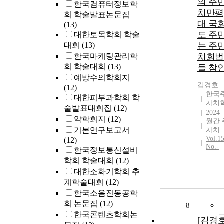
의 주
한국컴퓨터정보학
치만평]
회 학술발표논문집
대 국
(13)
도 주민
대한토목학회 학술
대회
(13)
는 주
한국마케팅관리학
치회법
회 학술대회
(13)
들 참
예방수의학회지
김경호
(12)
한국
대한피부과학회 학
자치
술발표대회집
(12)
2024
약학회지
(12)
월간 
기본연구보고서
자치
Vol.1
(12)
No.-
한국정보통신설비
학회 학술대회
(12)
대한소화기학회 추
계학술대회
(12)
한국소음진동공학
회 논문집
(12)
8
한국콘텐츠학회논
[김경