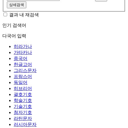
상세검색
결과 내 재검색
인기 검색어
다국어 입력
히라가나
가타카나
중국어
한글고어
그리스문자
프랑스어
독일어
히브리어
괄호기호
학술기호
기술기호
첨자기호
라틴문자
러시아문자