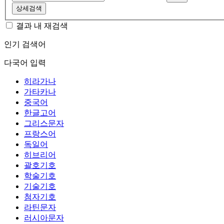
상세검색
결과 내 재검색
인기 검색어
다국어 입력
히라가나
가타카나
중국어
한글고어
그리스문자
프랑스어
독일어
히브리어
괄호기호
학술기호
기술기호
첨자기호
라틴문자
러시아문자