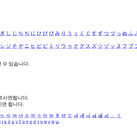
ぎ
し
じ
ち
ぢ
に
ひ
び
ぴ
み
り
う
ぅ
く
ぐ
す
ず
つ
づ
っ
ぬ
ふ
シ
ジ
チ
ヂ
ニ
ヒ
ビ
ピ
ミ
リ
ウ
ゥ
ク
グ
ス
ズ
ツ
ヅ
ッ
ヌ
フ
ブ
할 수 있습니다.
누르시면됩니다.
시면 됩니다.
ㅻ
ㅼ
ㅽ
ㅾ
ㅿ
ㆀ
ㆁ
ㆂ
ㆃ
ㆄ
ㆅ
ㆆ
ㆇ
ㆈ
ㆉ
ㆊ
ㆋ
ㆌ
ㆍ
ㆎ
θ
ι
κ
λ
μ
ν
ξ
ο
π
ρ
σ
τ
υ
φ
χ
ψ
ω