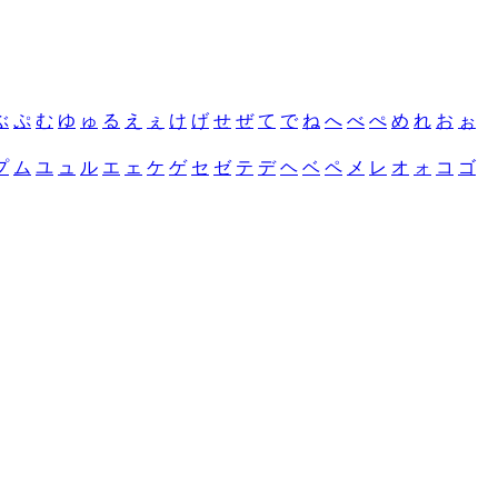
ぶ
ぷ
む
ゆ
ゅ
る
え
ぇ
け
げ
せ
ぜ
て
で
ね
へ
べ
ぺ
め
れ
お
ぉ
プ
ム
ユ
ュ
ル
エ
ェ
ケ
ゲ
セ
ゼ
テ
デ
ヘ
ベ
ペ
メ
レ
オ
ォ
コ
ゴ