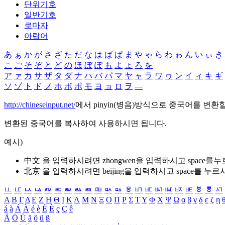
단위기호
일반기호
로마자
아랍어
あ
ぁ
か
が
さ
ざ
た
だ
な
は
ば
ぱ
ま
や
ゃ
ら
わ
ゎ
ん
い
ぃ
き
こ
ご
そ
ぞ
と
ど
の
ほ
ぼ
ぽ
も
よ
ょ
ろ
を
ア
ァ
カ
サ
ザ
タ
ダ
ナ
ハ
バ
パ
マ
ヤ
ャ
ラ
ワ
ヮ
ン
イ
ィ
キ
ギ
ソ
ゾ
ト
ド
ノ
ホ
ボ
ポ
モ
ヨ
ョ
ロ
ヲ
―
http://chineseinput.net/
에서 pinyin(병음)방식으로 중국어를 변환
변환된 중국어를 복사하여 사용하시면 됩니다.
예시)
中文 을 입력하시려면
zhongwen
을 입력하시고 space를
北京 을 입력하시려면
beijing
을 입력하시고 space를 누르
ㅥ
ㅦ
ㅧ
ㅨ
ㅩ
ㅪ
ㅫ
ㅬ
ㅭ
ㅮ
ㅯ
ㅰ
ㅱ
ㅲ
ㅳ
ㅴ
ㅵ
ㅶ
ㅷ
ㅸ
ㅹ
ㅺ
Α
Β
Γ
Δ
Ε
Ζ
Η
Θ
Ι
Κ
Λ
Μ
Ν
Ξ
Ο
Π
Ρ
Σ
Τ
Υ
Φ
Χ
Ψ
Ω
α
β
γ
δ
ε
ζ
η
á
à
Á
À
é
è
É
È
ç
Ç
ê
Ä
Ö
Ü
ä
ö
ü
ß