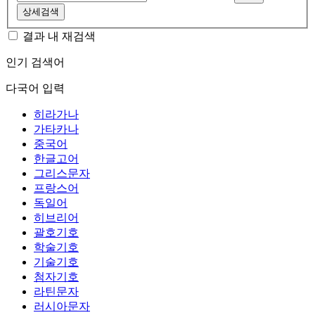
상세검색
결과 내 재검색
인기 검색어
다국어 입력
히라가나
가타카나
중국어
한글고어
그리스문자
프랑스어
독일어
히브리어
괄호기호
학술기호
기술기호
첨자기호
라틴문자
러시아문자