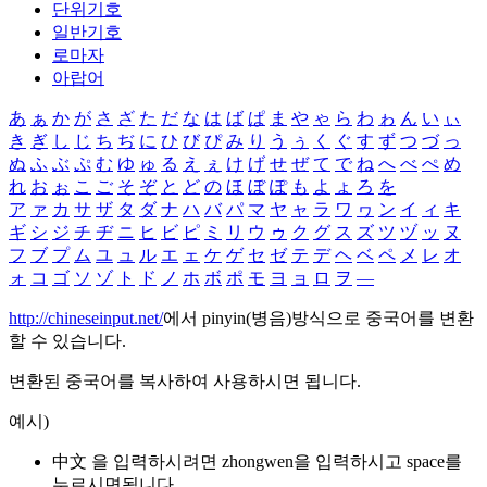
단위기호
일반기호
로마자
아랍어
あ
ぁ
か
が
さ
ざ
た
だ
な
は
ば
ぱ
ま
や
ゃ
ら
わ
ゎ
ん
い
ぃ
き
ぎ
し
じ
ち
ぢ
に
ひ
び
ぴ
み
り
う
ぅ
く
ぐ
す
ず
つ
づ
っ
ぬ
ふ
ぶ
ぷ
む
ゆ
ゅ
る
え
ぇ
け
げ
せ
ぜ
て
で
ね
へ
べ
ぺ
め
れ
お
ぉ
こ
ご
そ
ぞ
と
ど
の
ほ
ぼ
ぽ
も
よ
ょ
ろ
を
ア
ァ
カ
サ
ザ
タ
ダ
ナ
ハ
バ
パ
マ
ヤ
ャ
ラ
ワ
ヮ
ン
イ
ィ
キ
ギ
シ
ジ
チ
ヂ
ニ
ヒ
ビ
ピ
ミ
リ
ウ
ゥ
ク
グ
ス
ズ
ツ
ヅ
ッ
ヌ
フ
ブ
プ
ム
ユ
ュ
ル
エ
ェ
ケ
ゲ
セ
ゼ
テ
デ
ヘ
ベ
ペ
メ
レ
オ
ォ
コ
ゴ
ソ
ゾ
ト
ド
ノ
ホ
ボ
ポ
モ
ヨ
ョ
ロ
ヲ
―
http://chineseinput.net/
에서 pinyin(병음)방식으로 중국어를 변환
할 수 있습니다.
변환된 중국어를 복사하여 사용하시면 됩니다.
예시)
中文 을 입력하시려면
zhongwen
을 입력하시고 space를
누르시면됩니다.