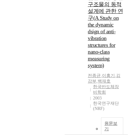
구조물의 동적
설계에 관한 연
구(A Study on
the dynamic
dsign of anti-
vibration
structures for
nano-class
measuring
system)
전종균
,
이홍기
,
김
강부
,
백재호
한국반도체장
비학회
2003
한국연구재단
(NRF)
원문보
기