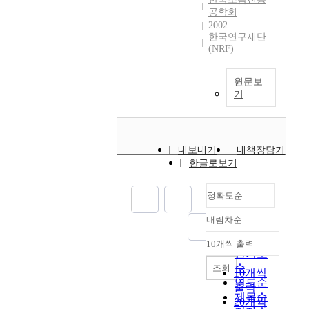
공학회
2002
한국연구재단
(NRF)
원문보
기
내보내기
내책장담기
한글로보기
정확도순
내림차순
정확도
순
10개씩 출력
내림차순
인기도
순
조회
10개씩
연도순
출력
제목순
20개씩