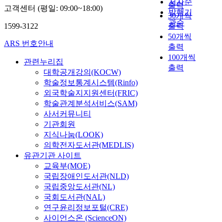
저자순
출력
고객센터 (평일: 09:00~18:00)
발행기
30개씩
관순
1599-3122
출력
50개씩
ARS 번호안내
출력
100개씩
관련누리집
출력
대학공개강의(KOCW)
학술정보통계시스템(Rinfo)
외국학술지지원센터(FRIC)
학술관계분석서비스(SAM)
사서커뮤니티
기관회원
지식나눔(LOOK)
의학전자도서관(MEDLIS)
유관기관 사이트
교육부(MOE)
국립장애인도서관(NLD)
국립중앙도서관(NL)
국회도서관(NAL)
연구윤리정보포털(CRE)
사이언스온 (ScienceON)