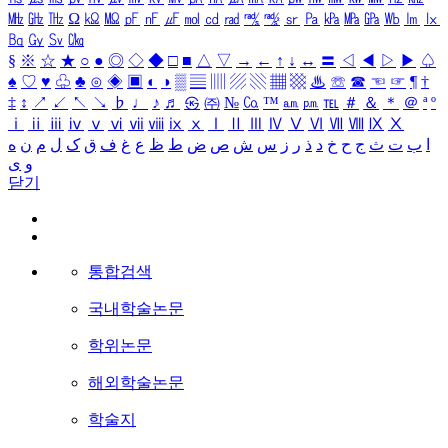
㎒
㎓
㎔
Ω
㏀
㏁
㎊
㎋
㎌
㏖
㏅
㎭
㎮
㎯
㏛
㎩
㎪
㎫
㎬
㏝
㏐
㏓
㏃
㏉
㏜
㏆
§
※
☆
★
○
●
◎
◇
◆
□
■
△
▽
→
←
↑
↓
↔
〓
◁
◀
▷
▶
♤
♠
♡
♥
♧
♣
⊙
◈
▣
◐
◑
▒
▤
▥
▨
▧
▦
▩
♨
☏
☎
☜
☞
¶
†
‡
↕
↗
↙
↖
↘
♭
♩
♪
♬
㉿
㈜
№
㏇
™
㏂
㏘
℡
＃
＆
＊
＠
ª
º
ⅰ
ⅱ
ⅲ
ⅳ
ⅴ
ⅵ
ⅶ
ⅷ
ⅸ
ⅹ
Ⅰ
Ⅱ
Ⅲ
Ⅳ
Ⅴ
Ⅵ
Ⅶ
Ⅷ
Ⅸ
Ⅹ
ا
ب
ت
ث
ج
ح
خ
د
ذ
ر
ز
س
ش
ص
ض
ط
ظ
ع
غ
ف
ق
ک
ل
م
ن
ه
و
ی
닫기
통합검색
국내학술논문
학위논문
해외학술논문
학술지