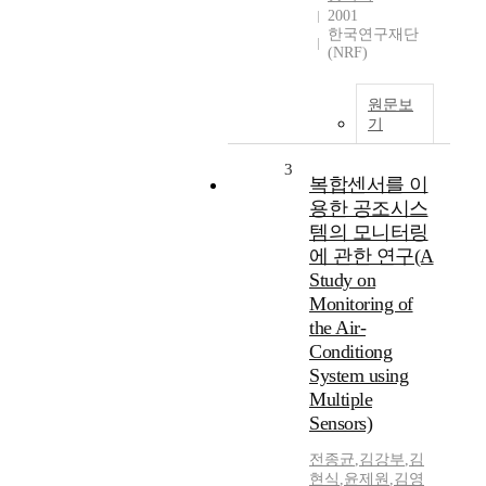
2001
한국연구재단
(NRF)
원문보
기
3
복합센서를 이
용한 공조시스
템의 모니터링
에 관한 연구(A
Study on
Monitoring of
the Air-
Conditiong
System using
Multiple
Sensors)
전종균
,
김강부
,
김
현식
,
윤제원
,
김영