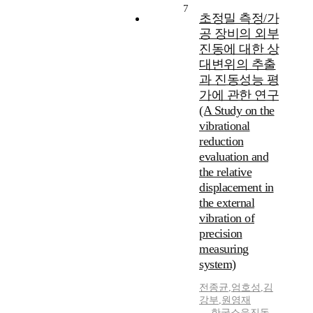
7
초정밀 측정/가
공 장비의 외부
진동에 대한 상
대변위의 추출
과 진동성능 평
가에 관한 연구
(A Study on the
vibrational
reduction
evaluation and
the relative
displacement in
the external
vibration of
precision
measuring
system)
전종균
,
엄호성
,
김
강부
,
원영재
한국소음진동