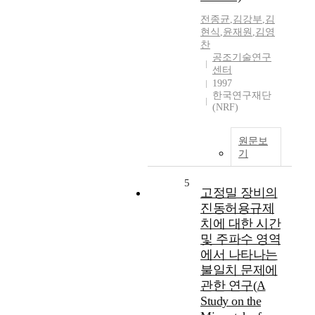
전종균
,
김강부
,
김
현식
,
윤재원
,
김영
찬
공조기술연구
센터
1997
한국연구재단
(NRF)
원문보
기
5
고정밀 장비의
진동허용규제
치에 대한 시간
및 주파수 영역
에서 나타나는
불일치 문제에
관한 연구(A
Study on the