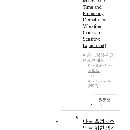
Mismatch of
Time and
Frequency
Domain for
Vibration
Criteria of
Sensitive
Equipment)
이홍기
,
김강부
,
전
종균
,
백재호
한국소음진동
공학회
2001
한국연구재단
(NRF)
원문보
기
6
나노 측정시스
템을 위한 방진