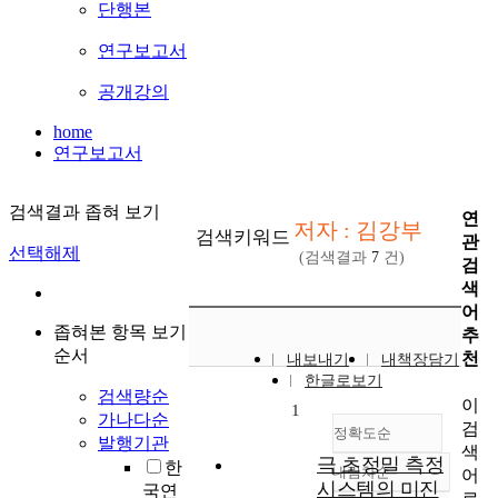
단행본
연구보고서
공개강의
home
연구보고서
검색결과 좁혀 보기
연
저자 : 김강부
검색키워드
관
선택해제
(검색결과
7
건)
검
색
어
좁혀본 항목 보기
추
순서
천
내보내기
내책장담기
한글로보기
검색량순
이
1
가나다순
검
정확도순
발행기관
색
극 초정밀 측정
한
내림차순
어
정확도
시스템의 미진
국연