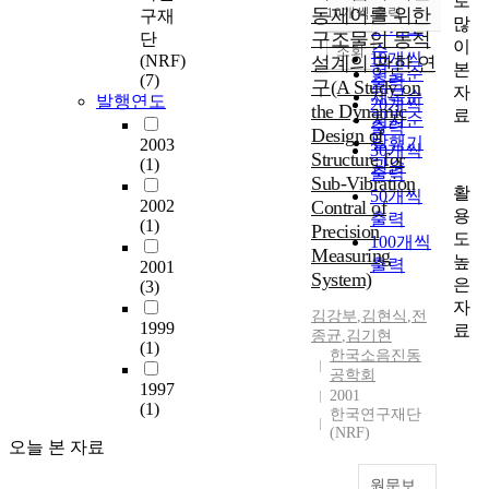
로
순
동제어를 위한
10개씩 출력
구재
내림차순
많
인기도
구조물의 동적
단
이
순
조회
10개씩
(NRF)
설계의 관한 연
본
연도순
(7)
출력
구(A Study on
자
제목순
발행연도
20개씩
the Dynamic
료
저자순
출력
Design of
발행기
2003
30개씩
Structure for
(1)
관순
출력
Sub-Vibration
활
50개씩
2002
Contral of
용
출력
(1)
Precision
도
100개씩
Measuring
높
출력
2001
System)
은
(3)
자
김강부
,
김현식
,
전
1999
료
종균
,
김기현
(1)
한국소음진동
공학회
1997
2001
(1)
한국연구재단
(NRF)
오늘 본 자료
원문보