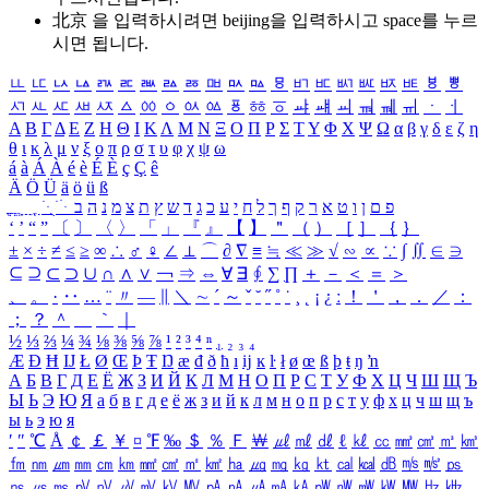
北京 을 입력하시려면
beijing
을 입력하시고 space를 누르
시면 됩니다.
ㅥ
ㅦ
ㅧ
ㅨ
ㅩ
ㅪ
ㅫ
ㅬ
ㅭ
ㅮ
ㅯ
ㅰ
ㅱ
ㅲ
ㅳ
ㅴ
ㅵ
ㅶ
ㅷ
ㅸ
ㅹ
ㅺ
ㅻ
ㅼ
ㅽ
ㅾ
ㅿ
ㆀ
ㆁ
ㆂ
ㆃ
ㆄ
ㆅ
ㆆ
ㆇ
ㆈ
ㆉ
ㆊ
ㆋ
ㆌ
ㆍ
ㆎ
Α
Β
Γ
Δ
Ε
Ζ
Η
Θ
Ι
Κ
Λ
Μ
Ν
Ξ
Ο
Π
Ρ
Σ
Τ
Υ
Φ
Χ
Ψ
Ω
α
β
γ
δ
ε
ζ
η
θ
ι
κ
λ
μ
ν
ξ
ο
π
ρ
σ
τ
υ
φ
χ
ψ
ω
á
à
Á
À
é
è
É
È
ç
Ç
ê
Ä
Ö
Ü
ä
ö
ü
ß
ְ
ֳ
ֲ
ֱ
ָ
ַ
ֵ
ֶ
ִ
ֹ
ּ
ֻ
ׂ
ׁ
ּ
ב
ה
נ
מ
צ
ת
ץ
ש
ד
ג
כ
ע
י
ח
ל
ך
ף
ק
ר
א
ט
ו
ן
ם
פ
‘
’
“
”
〔
〕
〈
〉
「
」
『
』
【
】
＂
（
）
［
］
｛
｝
±
×
÷
≠
≤
≥
∞
∴
♂
♀
∠
⊥
⌒
∂
∇
≡
≒
≪
≫
√
∽
∝
∵
∫
∬
∈
∋
⊆
⊇
⊂
⊃
∪
∩
∧
∨
￢
⇒
⇔
∀
∃
∮
∑
∏
＋
－
＜
＝
＞
、
。
·
‥
…
¨
〃
―
∥
＼
∼
´
～
ˇ
˘
˝
˚
˙
¸
˛
¡
¿
ː
！
＇
，
．
／
：
；
？
＾
＿
｀
｜
½
⅓
⅔
¼
¾
⅛
⅜
⅝
⅞
¹
²
³
⁴
ⁿ
₁
₂
₃
₄
Æ
Ð
Ħ
Ĳ
Ł
Ø
Œ
Þ
Ŧ
Ŋ
æ
đ
ð
ħ
ı
ĳ
ĸ
ŀ
ł
ø
œ
ß
þ
ŧ
ŋ
ŉ
А
Б
В
Г
Д
Е
Ё
Ж
З
И
Й
К
Л
М
Н
О
П
Р
С
Т
У
Ф
Х
Ц
Ч
Ш
Щ
Ъ
Ы
Ь
Э
Ю
Я
а
б
в
г
д
е
ё
ж
з
и
й
к
л
м
н
о
п
р
с
т
у
ф
х
ц
ч
ш
щ
ъ
ы
ь
э
ю
я
′
″
℃
Å
￠
￡
￥
¤
℉
‰
＄
％
Ｆ
￦
㎕
㎖
㎗
ℓ
㎘
㏄
㎣
㎤
㎥
㎦
㎙
㎚
㎛
㎜
㎝
㎞
㎟
㎠
㎡
㎢
㏊
㎍
㎎
㎏
㏏
㎈
㎉
㏈
㎧
㎨
㎰
㎱
㎲
㎳
㎴
㎵
㎶
㎷
㎸
㎹
㎀
㎁
㎂
㎃
㎄
㎺
㎻
㎽
㎾
㎿
㎐
㎑