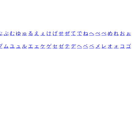
ぶ
ぷ
む
ゆ
ゅ
る
え
ぇ
け
げ
せ
ぜ
て
で
ね
へ
べ
ぺ
め
れ
お
ぉ
プ
ム
ユ
ュ
ル
エ
ェ
ケ
ゲ
セ
ゼ
テ
デ
ヘ
ベ
ペ
メ
レ
オ
ォ
コ
ゴ