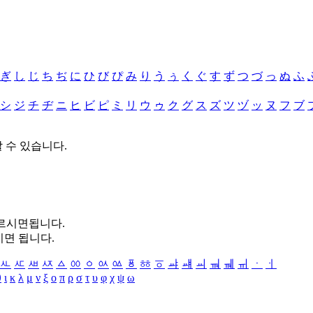
ぎ
し
じ
ち
ぢ
に
ひ
び
ぴ
み
り
う
ぅ
く
ぐ
す
ず
つ
づ
っ
ぬ
ふ
シ
ジ
チ
ヂ
ニ
ヒ
ビ
ピ
ミ
リ
ウ
ゥ
ク
グ
ス
ズ
ツ
ヅ
ッ
ヌ
フ
ブ
할 수 있습니다.
누르시면됩니다.
시면 됩니다.
ㅻ
ㅼ
ㅽ
ㅾ
ㅿ
ㆀ
ㆁ
ㆂ
ㆃ
ㆄ
ㆅ
ㆆ
ㆇ
ㆈ
ㆉ
ㆊ
ㆋ
ㆌ
ㆍ
ㆎ
θ
ι
κ
λ
μ
ν
ξ
ο
π
ρ
σ
τ
υ
φ
χ
ψ
ω