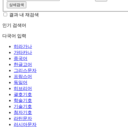
상세검색
결과 내 재검색
인기 검색어
다국어 입력
히라가나
가타카나
중국어
한글고어
그리스문자
프랑스어
독일어
히브리어
괄호기호
학술기호
기술기호
첨자기호
라틴문자
러시아문자