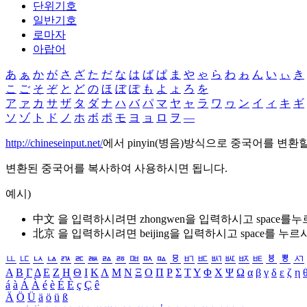
단위기호
일반기호
로마자
아랍어
あ
ぁ
か
が
さ
ざ
た
だ
な
は
ば
ぱ
ま
や
ゃ
ら
わ
ゎ
ん
い
ぃ
き
こ
ご
そ
ぞ
と
ど
の
ほ
ぼ
ぽ
も
よ
ょ
ろ
を
ア
ァ
カ
サ
ザ
タ
ダ
ナ
ハ
バ
パ
マ
ヤ
ャ
ラ
ワ
ヮ
ン
イ
ィ
キ
ギ
ソ
ゾ
ト
ド
ノ
ホ
ボ
ポ
モ
ヨ
ョ
ロ
ヲ
―
http://chineseinput.net/
에서 pinyin(병음)방식으로 중국어를 변환
변환된 중국어를 복사하여 사용하시면 됩니다.
예시)
中文 을 입력하시려면
zhongwen
을 입력하시고 space를
北京 을 입력하시려면
beijing
을 입력하시고 space를 누르
ㅥ
ㅦ
ㅧ
ㅨ
ㅩ
ㅪ
ㅫ
ㅬ
ㅭ
ㅮ
ㅯ
ㅰ
ㅱ
ㅲ
ㅳ
ㅴ
ㅵ
ㅶ
ㅷ
ㅸ
ㅹ
ㅺ
Α
Β
Γ
Δ
Ε
Ζ
Η
Θ
Ι
Κ
Λ
Μ
Ν
Ξ
Ο
Π
Ρ
Σ
Τ
Υ
Φ
Χ
Ψ
Ω
α
β
γ
δ
ε
ζ
η
á
à
Á
À
é
è
É
È
ç
Ç
ê
Ä
Ö
Ü
ä
ö
ü
ß