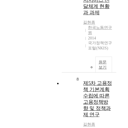
지서비스 전
달체계 현황
과 과제
길현종
한국노동연구
원
2014
국가정책연구
포털(NKIS)
원문
보기
8
제5차 고용정
책 기본계획
수립에 따른
고용정책방
향 및 정책과
제 연구
길현종