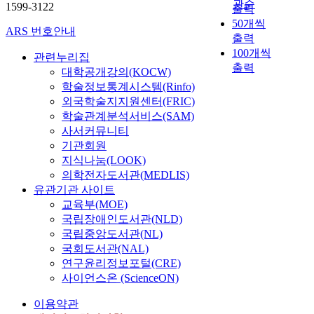
관순
1599-3122
출력
50개씩
ARS 번호안내
출력
100개씩
관련누리집
출력
대학공개강의(KOCW)
학술정보통계시스템(Rinfo)
외국학술지지원센터(FRIC)
학술관계분석서비스(SAM)
사서커뮤니티
기관회원
지식나눔(LOOK)
의학전자도서관(MEDLIS)
유관기관 사이트
교육부(MOE)
국립장애인도서관(NLD)
국립중앙도서관(NL)
국회도서관(NAL)
연구윤리정보포털(CRE)
사이언스온 (ScienceON)
이용약관