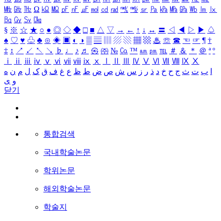
㎒
㎓
㎔
Ω
㏀
㏁
㎊
㎋
㎌
㏖
㏅
㎭
㎮
㎯
㏛
㎩
㎪
㎫
㎬
㏝
㏐
㏓
㏃
㏉
㏜
㏆
§
※
☆
★
○
●
◎
◇
◆
□
■
△
▽
→
←
↑
↓
↔
〓
◁
◀
▷
▶
♤
♠
♡
♥
♧
♣
⊙
◈
▣
◐
◑
▒
▤
▥
▨
▧
▦
▩
♨
☏
☎
☜
☞
¶
†
‡
↕
↗
↙
↖
↘
♭
♩
♪
♬
㉿
㈜
№
㏇
™
㏂
㏘
℡
＃
＆
＊
＠
ª
º
ⅰ
ⅱ
ⅲ
ⅳ
ⅴ
ⅵ
ⅶ
ⅷ
ⅸ
ⅹ
Ⅰ
Ⅱ
Ⅲ
Ⅳ
Ⅴ
Ⅵ
Ⅶ
Ⅷ
Ⅸ
Ⅹ
ا
ب
ت
ث
ج
ح
خ
د
ذ
ر
ز
س
ش
ص
ض
ط
ظ
ع
غ
ف
ق
ک
ل
م
ن
ه
و
ی
닫기
통합검색
국내학술논문
학위논문
해외학술논문
학술지