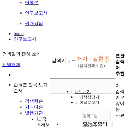
단행본
연구보고서
공개강의
home
연구보고서
검색결과 좁혀 보기
연관
저자 : 길현종
검색키워드
검색
선택해제
(검색결과
9
건)
어
추천
좁혀본 항목 보기
이
순서
검색
내보내기
어로
내책장담기
검색량순
한글로보기
많이
1
가나다순
본
발행기관
자료
정확도순
국
협동조합의
가정책
내림차순