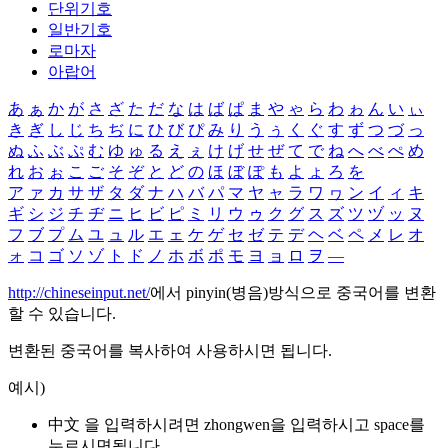
단위기호
일반기호
로마자
아랍어
あ
ぁ
か
が
さ
ざ
た
だ
な
は
ば
ぱ
ま
や
ゃ
ら
わ
ゎ
ん
い
ぃ
き
ぎ
し
じ
ち
ぢ
に
ひ
び
ぴ
み
り
う
ぅ
く
ぐ
す
ず
つ
づ
っ
ぬ
ふ
ぶ
ぷ
む
ゆ
ゅ
る
え
ぇ
け
げ
せ
ぜ
て
で
ね
へ
べ
ぺ
め
れ
お
ぉ
こ
ご
そ
ぞ
と
ど
の
ほ
ぼ
ぽ
も
よ
ょ
ろ
を
ア
ァ
カ
サ
ザ
タ
ダ
ナ
ハ
バ
パ
マ
ヤ
ャ
ラ
ワ
ヮ
ン
イ
ィ
キ
ギ
シ
ジ
チ
ヂ
ニ
ヒ
ビ
ピ
ミ
リ
ウ
ゥ
ク
グ
ス
ズ
ツ
ヅ
ッ
ヌ
フ
ブ
プ
ム
ユ
ュ
ル
エ
ェ
ケ
ゲ
セ
ゼ
テ
デ
ヘ
ベ
ペ
メ
レ
オ
ォ
コ
ゴ
ソ
ゾ
ト
ド
ノ
ホ
ボ
ポ
モ
ヨ
ョ
ロ
ヲ
―
http://chineseinput.net/
에서 pinyin(병음)방식으로 중국어를 변환
할 수 있습니다.
변환된 중국어를 복사하여 사용하시면 됩니다.
예시)
中文 을 입력하시려면
zhongwen
을 입력하시고 space를
누르시면됩니다.