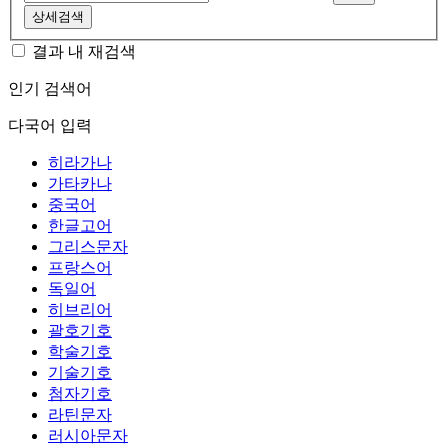
상세검색
결과 내 재검색
인기 검색어
다국어 입력
히라가나
가타카나
중국어
한글고어
그리스문자
프랑스어
독일어
히브리어
괄호기호
학술기호
기술기호
첨자기호
라틴문자
러시아문자