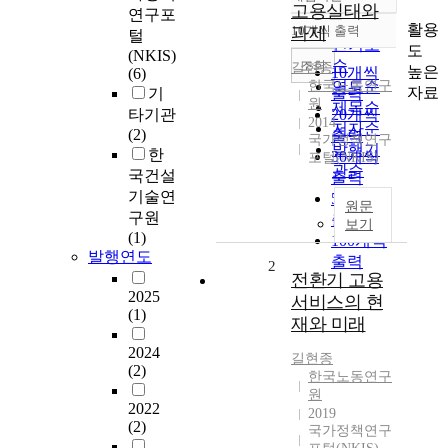
정확도
고용실태와
연구포
순
활용
과제
10개씩 출력
털
내림차순
인기도
도
(NKIS)
순
조회
길현종
높은
10개씩
(6)
한국노동연구
연도순
자료
기
출력
원
제목순
타기관
20개씩
2014
저자순
(2)
출력
국가정책연구
발행기
한
30개씩
포털(NKIS)
관순
국건설
출력
기술연
50개씩
원문
구원
출력
보기
(1)
100개씩
발행연도
출력
2
전환기 고용
2025
서비스의 현
(1)
재와 미래
2024
길현종
(2)
한국노동연구
원
2022
2019
(2)
국가정책연구