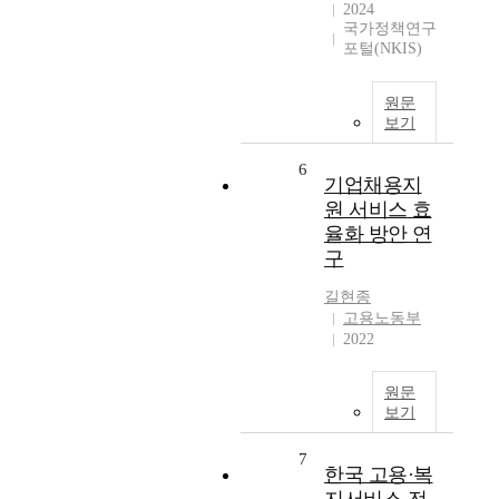
2024
국가정책연구
포털(NKIS)
원문
보기
6
기업채용지
원 서비스 효
율화 방안 연
구
길현종
고용노동부
2022
원문
보기
7
한국 고용·복