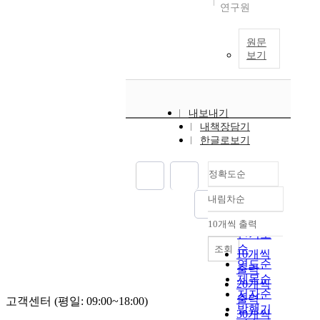
연구원
원문
보기
내보내기
내책장담기
한글로보기
정확도순
내림차순
정확도
순
10개씩 출력
내림차순
인기도
순
조회
10개씩
연도순
출력
제목순
20개씩
저자순
출력
고객센터 (평일: 09:00~18:00)
발행기
30개씩