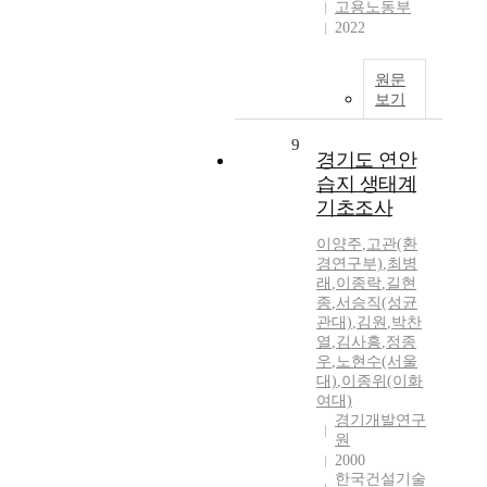
고용노동부
2022
원문
보기
9
경기도 연안
습지 생태계
기초조사
이양주
,
고관(환
경연구부)
,
최병
래
,
이종락
,
길현
종
,
서승직(성균
관대)
,
김원
,
박찬
열
,
김사흥
,
정종
우
,
노현수(서울
대)
,
이종위(이화
여대)
경기개발연구
원
2000
한국건설기술