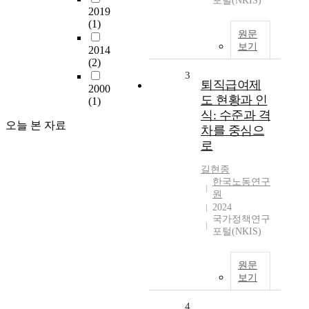
포털(NKIS)
2019
(1)
원문
보기
2014
(2)
3
퇴직급여제
2000
도 현황과 인
(1)
식: 수준과 격
오늘 본 자료
차를 중심으
로
길현종
한국노동연구
원
2024
국가정책연구
포털(NKIS)
원문
보기
4