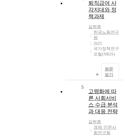
퇴직급여 사
각지대와 정
책과제
길현종
한국노동연구
원
2025
국가정책연구
포털(NKIS)
원문
보기
5
고령화에 따
른 사회서비
스 수급 분석
과 대응 전략
길현종
경제·인문사
회연구회