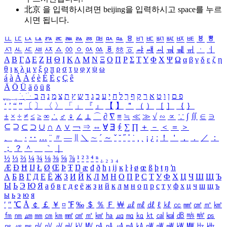
北京 을 입력하시려면
beijing
을 입력하시고 space를 누르
시면 됩니다.
ㅥ
ㅦ
ㅧ
ㅨ
ㅩ
ㅪ
ㅫ
ㅬ
ㅭ
ㅮ
ㅯ
ㅰ
ㅱ
ㅲ
ㅳ
ㅴ
ㅵ
ㅶ
ㅷ
ㅸ
ㅹ
ㅺ
ㅻ
ㅼ
ㅽ
ㅾ
ㅿ
ㆀ
ㆁ
ㆂ
ㆃ
ㆄ
ㆅ
ㆆ
ㆇ
ㆈ
ㆉ
ㆊ
ㆋ
ㆌ
ㆍ
ㆎ
Α
Β
Γ
Δ
Ε
Ζ
Η
Θ
Ι
Κ
Λ
Μ
Ν
Ξ
Ο
Π
Ρ
Σ
Τ
Υ
Φ
Χ
Ψ
Ω
α
β
γ
δ
ε
ζ
η
θ
ι
κ
λ
μ
ν
ξ
ο
π
ρ
σ
τ
υ
φ
χ
ψ
ω
á
à
Á
À
é
è
É
È
ç
Ç
ê
Ä
Ö
Ü
ä
ö
ü
ß
ְ
ֳ
ֲ
ֱ
ָ
ַ
ֵ
ֶ
ִ
ֹ
ּ
ֻ
ׂ
ׁ
ּ
ב
ה
נ
מ
צ
ת
ץ
ש
ד
ג
כ
ע
י
ח
ל
ך
ף
ק
ר
א
ט
ו
ן
ם
פ
‘
’
“
”
〔
〕
〈
〉
「
」
『
』
【
】
＂
（
）
［
］
｛
｝
±
×
÷
≠
≤
≥
∞
∴
♂
♀
∠
⊥
⌒
∂
∇
≡
≒
≪
≫
√
∽
∝
∵
∫
∬
∈
∋
⊆
⊇
⊂
⊃
∪
∩
∧
∨
￢
⇒
⇔
∀
∃
∮
∑
∏
＋
－
＜
＝
＞
、
。
·
‥
…
¨
〃
―
∥
＼
∼
´
～
ˇ
˘
˝
˚
˙
¸
˛
¡
¿
ː
！
＇
，
．
／
：
；
？
＾
＿
｀
｜
½
⅓
⅔
¼
¾
⅛
⅜
⅝
⅞
¹
²
³
⁴
ⁿ
₁
₂
₃
₄
Æ
Ð
Ħ
Ĳ
Ł
Ø
Œ
Þ
Ŧ
Ŋ
æ
đ
ð
ħ
ı
ĳ
ĸ
ŀ
ł
ø
œ
ß
þ
ŧ
ŋ
ŉ
А
Б
В
Г
Д
Е
Ё
Ж
З
И
Й
К
Л
М
Н
О
П
Р
С
Т
У
Ф
Х
Ц
Ч
Ш
Щ
Ъ
Ы
Ь
Э
Ю
Я
а
б
в
г
д
е
ё
ж
з
и
й
к
л
м
н
о
п
р
с
т
у
ф
х
ц
ч
ш
щ
ъ
ы
ь
э
ю
я
′
″
℃
Å
￠
￡
￥
¤
℉
‰
＄
％
Ｆ
￦
㎕
㎖
㎗
ℓ
㎘
㏄
㎣
㎤
㎥
㎦
㎙
㎚
㎛
㎜
㎝
㎞
㎟
㎠
㎡
㎢
㏊
㎍
㎎
㎏
㏏
㎈
㎉
㏈
㎧
㎨
㎰
㎱
㎲
㎳
㎴
㎵
㎶
㎷
㎸
㎹
㎀
㎁
㎂
㎃
㎄
㎺
㎻
㎽
㎾
㎿
㎐
㎑