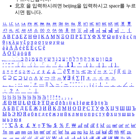
北京 을 입력하시려면
beijing
을 입력하시고 space를 누르
시면 됩니다.
ㅥ
ㅦ
ㅧ
ㅨ
ㅩ
ㅪ
ㅫ
ㅬ
ㅭ
ㅮ
ㅯ
ㅰ
ㅱ
ㅲ
ㅳ
ㅴ
ㅵ
ㅶ
ㅷ
ㅸ
ㅹ
ㅺ
ㅻ
ㅼ
ㅽ
ㅾ
ㅿ
ㆀ
ㆁ
ㆂ
ㆃ
ㆄ
ㆅ
ㆆ
ㆇ
ㆈ
ㆉ
ㆊ
ㆋ
ㆌ
ㆍ
ㆎ
Α
Β
Γ
Δ
Ε
Ζ
Η
Θ
Ι
Κ
Λ
Μ
Ν
Ξ
Ο
Π
Ρ
Σ
Τ
Υ
Φ
Χ
Ψ
Ω
α
β
γ
δ
ε
ζ
η
θ
ι
κ
λ
μ
ν
ξ
ο
π
ρ
σ
τ
υ
φ
χ
ψ
ω
á
à
Á
À
é
è
É
È
ç
Ç
ê
Ä
Ö
Ü
ä
ö
ü
ß
ְ
ֳ
ֲ
ֱ
ָ
ַ
ֵ
ֶ
ִ
ֹ
ּ
ֻ
ׂ
ׁ
ּ
ב
ה
נ
מ
צ
ת
ץ
ש
ד
ג
כ
ע
י
ח
ל
ך
ף
ק
ר
א
ט
ו
ן
ם
פ
‘
’
“
”
〔
〕
〈
〉
「
」
『
』
【
】
＂
（
）
［
］
｛
｝
±
×
÷
≠
≤
≥
∞
∴
♂
♀
∠
⊥
⌒
∂
∇
≡
≒
≪
≫
√
∽
∝
∵
∫
∬
∈
∋
⊆
⊇
⊂
⊃
∪
∩
∧
∨
￢
⇒
⇔
∀
∃
∮
∑
∏
＋
－
＜
＝
＞
、
。
·
‥
…
¨
〃
―
∥
＼
∼
´
～
ˇ
˘
˝
˚
˙
¸
˛
¡
¿
ː
！
＇
，
．
／
：
；
？
＾
＿
｀
｜
½
⅓
⅔
¼
¾
⅛
⅜
⅝
⅞
¹
²
³
⁴
ⁿ
₁
₂
₃
₄
Æ
Ð
Ħ
Ĳ
Ł
Ø
Œ
Þ
Ŧ
Ŋ
æ
đ
ð
ħ
ı
ĳ
ĸ
ŀ
ł
ø
œ
ß
þ
ŧ
ŋ
ŉ
А
Б
В
Г
Д
Е
Ё
Ж
З
И
Й
К
Л
М
Н
О
П
Р
С
Т
У
Ф
Х
Ц
Ч
Ш
Щ
Ъ
Ы
Ь
Э
Ю
Я
а
б
в
г
д
е
ё
ж
з
и
й
к
л
м
н
о
п
р
с
т
у
ф
х
ц
ч
ш
щ
ъ
ы
ь
э
ю
я
′
″
℃
Å
￠
￡
￥
¤
℉
‰
＄
％
Ｆ
￦
㎕
㎖
㎗
ℓ
㎘
㏄
㎣
㎤
㎥
㎦
㎙
㎚
㎛
㎜
㎝
㎞
㎟
㎠
㎡
㎢
㏊
㎍
㎎
㎏
㏏
㎈
㎉
㏈
㎧
㎨
㎰
㎱
㎲
㎳
㎴
㎵
㎶
㎷
㎸
㎹
㎀
㎁
㎂
㎃
㎄
㎺
㎻
㎽
㎾
㎿
㎐
㎑