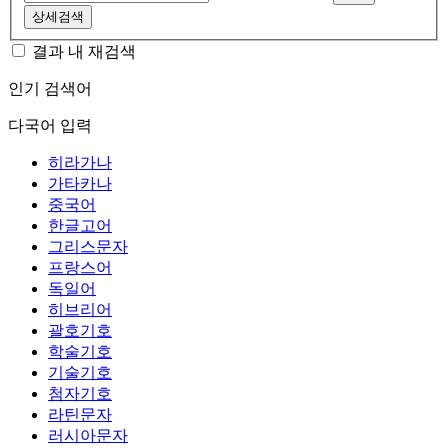
상세검색
결과 내 재검색
인기 검색어
다국어 입력
히라가나
가타카나
중국어
한글고어
그리스문자
프랑스어
독일어
히브리어
괄호기호
학술기호
기술기호
첨자기호
라틴문자
러시아문자