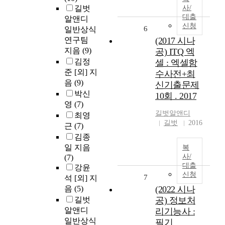
길벗
사/
대출
알앤디
신청
6
일반상식
연구팀
(2017 시나
지음
(9)
공) ITQ 엑
김정
셀 : 엑셀함
준 [외] 지
수사전+최
음
(9)
신기출문제
박신
10회 . 2017
영
(7)
길벗알앤디
최영
길벗
2016
근
(7)
김종
일 지음
복
사/
(7)
대출
강윤
신청
7
석 [외] 지
음
(5)
(2022 시나
길벗
공) 정보처
알앤디
리기능사 :
일반상식
필기