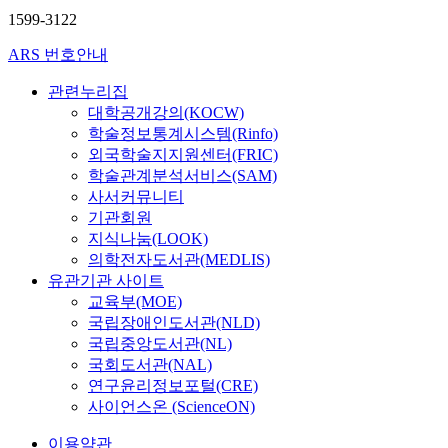
1599-3122
ARS 번호안내
관련누리집
대학공개강의(KOCW)
학술정보통계시스템(Rinfo)
외국학술지지원센터(FRIC)
학술관계분석서비스(SAM)
사서커뮤니티
기관회원
지식나눔(LOOK)
의학전자도서관(MEDLIS)
유관기관 사이트
교육부(MOE)
국립장애인도서관(NLD)
국립중앙도서관(NL)
국회도서관(NAL)
연구윤리정보포털(CRE)
사이언스온 (ScienceON)
이용약관