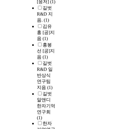
[응저]
(1)
길벗
R&D 지
음.
(1)
김유
홍 [공]지
음
(1)
홍봉
선 [공]지
음
(1)
길벗
R&D 일
반상식
연구팀
지음
(1)
길벗
알앤디
한자기억
연구회
(1)
한자