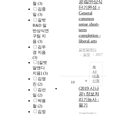
공)일반상식
철
(3)
단기완성 =
김중
General
일
(3)
common
길벗
sense short-
R&D 일
term
반상식연
completion -
구팀 지
liberal arts
음
(3)
김우
길벗알앤디
경 지음
길벗
2017
(3)
[길벗
복
알앤디
사/
지음]
(3)
대출
김영
신청
10
진
(2)
(2019 시나
김선
공) 정보처
일
(2)
리기능사 :
박용
필기
철
(2)
김정
길벗알앤디