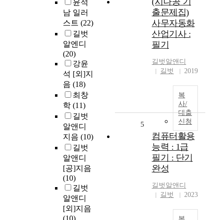
(시나공 기
윤석
출문제집)
남 일러
사무자동화
스트
(22)
산업기사 :
길벗
알엔디
필기
(20)
길벗알앤디
강윤
길벗
2019
석 [외]지
음
(18)
최창
복
사/
학
(11)
대출
길벗
신청
5
알앤디
컴퓨터활용
지음
(10)
능력 : 1급
길벗
필기 : 단기
알앤디
완성
[공]지음
(10)
길벗알앤디
길벗
길벗
2023
알앤디
[외]지음
(10)
복