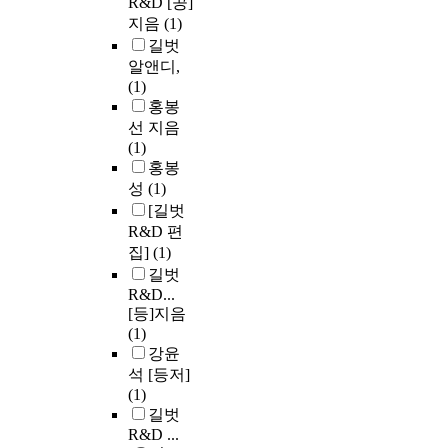
R&D [공]
지음
(1)
길벗
알앤디,
(1)
홍봉
선 지음
(1)
홍봉
성
(1)
[길벗
R&D 편
집]
(1)
길벗
R&D...
[등]지음
(1)
강윤
석 [등저]
(1)
길벗
R&D ...