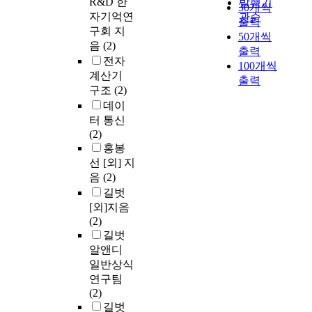
R&D 한
발행기
30개씩
자기억연
관순
출력
구회 지
50개씩
음
(2)
출력
전자
100개씩
계산기
출력
구조
(2)
데이
터 통신
(2)
홍봉
선 [외] 지
음
(2)
길벗
[외]지음
(2)
길벗
알앤디
일반상식
연구팀
(2)
길벗