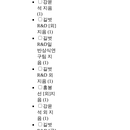
강윤
석 지음
(1)
길벗
R&D [외]
지음
(1)
길벗
R&D일
반상식연
구팀 지
음
(1)
길벗
R&D 외
지음
(1)
홍봉
선 [외]지
음
(1)
강윤
석 외 지
음
(1)
길벗