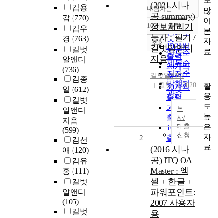
로
(2021 시나
김용
내림차순
많
정확도
공 summary)
갑
(770)
이
순
10개씩 출력
정보처리기
김우
내림차순
본
인기도
능사 : 필기 /
경
(763)
자
순
조회
10개씩
길벗알앤디
길벗
료
연도순
출력
지음
알앤디
제목순
20개씩
(736)
저자순
길벗알앤디
출력
김종
발행기
길벗
2020
활
30개씩
일
(612)
관순
용
출력
길벗
도
50개씩
복
알앤디
높
출력
사/
지음
은
대출
100개씩
(599)
신청
자
2
출력
김선
료
(2016 시나
애
(120)
공) ITQ OA
김유
Master : 엑
홍
(111)
셀 + 한글 +
길벗
파워포인트:
알앤디
(105)
2007 사용자
길벗
용