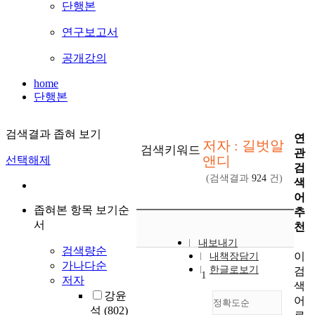
단행본
연구보고서
공개강의
home
단행본
검색결과 좁혀 보기
연
저자 : 길벗알
검색키워드
관
앤디
선택해제
검
(검색결과
924
건)
색
어
좁혀본 항목 보기순
추
서
천
내보내기
검색량순
이
내책장담기
가나다순
한글로보기
검
1
저자
색
강윤
어
정확도순
석
(802)