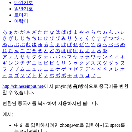
단위기호
일반기호
로마자
아랍어
あ
ぁ
か
が
さ
ざ
た
だ
な
は
ば
ぱ
ま
や
ゃ
ら
わ
ゎ
ん
い
ぃ
き
ぎ
し
じ
ち
ぢ
に
ひ
び
ぴ
み
り
う
ぅ
く
ぐ
す
ず
つ
づ
っ
ぬ
ふ
ぶ
ぷ
む
ゆ
ゅ
る
え
ぇ
け
げ
せ
ぜ
て
で
ね
へ
べ
ぺ
め
れ
お
ぉ
こ
ご
そ
ぞ
と
ど
の
ほ
ぼ
ぽ
も
よ
ょ
ろ
を
ア
ァ
カ
サ
ザ
タ
ダ
ナ
ハ
バ
パ
マ
ヤ
ャ
ラ
ワ
ヮ
ン
イ
ィ
キ
ギ
シ
ジ
チ
ヂ
ニ
ヒ
ビ
ピ
ミ
リ
ウ
ゥ
ク
グ
ス
ズ
ツ
ヅ
ッ
ヌ
フ
ブ
プ
ム
ユ
ュ
ル
エ
ェ
ケ
ゲ
セ
ゼ
テ
デ
ヘ
ベ
ペ
メ
レ
オ
ォ
コ
ゴ
ソ
ゾ
ト
ド
ノ
ホ
ボ
ポ
モ
ヨ
ョ
ロ
ヲ
―
http://chineseinput.net/
에서 pinyin(병음)방식으로 중국어를 변환
할 수 있습니다.
변환된 중국어를 복사하여 사용하시면 됩니다.
예시)
中文 을 입력하시려면
zhongwen
을 입력하시고 space를
누르시면됩니다.