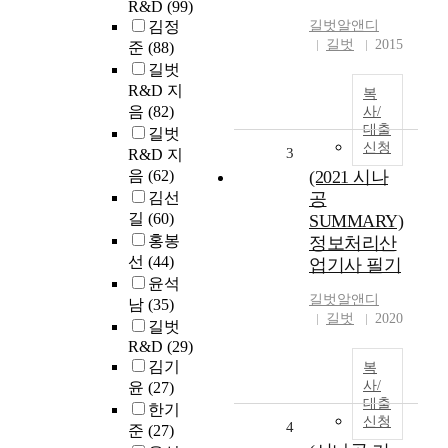
R&D
(99)
김정
길벗알앤디
길벗
2015
준
(88)
길벗
R&D 지
복
음
(82)
사/
대출
길벗
신청
3
R&D 지
음
(62)
(2021 시나
김선
공
길
(60)
SUMMARY)
홍봉
정보처리산
선
(44)
업기사 필기
윤석
길벗알앤디
남
(35)
길벗
2020
길벗
R&D
(29)
김기
복
사/
윤
(27)
대출
한기
신청
4
준
(27)