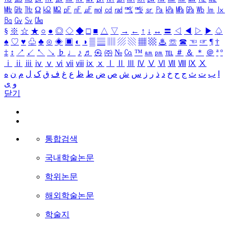
㎒
㎓
㎔
Ω
㏀
㏁
㎊
㎋
㎌
㏖
㏅
㎭
㎮
㎯
㏛
㎩
㎪
㎫
㎬
㏝
㏐
㏓
㏃
㏉
㏜
㏆
§
※
☆
★
○
●
◎
◇
◆
□
■
△
▽
→
←
↑
↓
↔
〓
◁
◀
▷
▶
♤
♠
♡
♥
♧
♣
⊙
◈
▣
◐
◑
▒
▤
▥
▨
▧
▦
▩
♨
☏
☎
☜
☞
¶
†
‡
↕
↗
↙
↖
↘
♭
♩
♪
♬
㉿
㈜
№
㏇
™
㏂
㏘
℡
＃
＆
＊
＠
ª
º
ⅰ
ⅱ
ⅲ
ⅳ
ⅴ
ⅵ
ⅶ
ⅷ
ⅸ
ⅹ
Ⅰ
Ⅱ
Ⅲ
Ⅳ
Ⅴ
Ⅵ
Ⅶ
Ⅷ
Ⅸ
Ⅹ
ا
ب
ت
ث
ج
ح
خ
د
ذ
ر
ز
س
ش
ص
ض
ط
ظ
ع
غ
ف
ق
ک
ل
م
ن
ه
و
ی
닫기
통합검색
국내학술논문
학위논문
해외학술논문
학술지