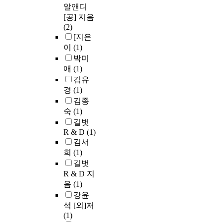
알앤디
[공] 지음
(2)
[지은
이
(1)
박미
애
(1)
김유
경
(1)
김종
숙
(1)
길벗
R & D
(1)
김서
희
(1)
길벗
R & D 지
음
(1)
강윤
석 [외]저
(1)