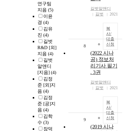
연구팀
길벗알앤디
지음
(5)
길벗
2021
이윤
경
(4)
김유
복
사/
진
(4)
대출
길벗
신청
8
R&D [외]
(2022 시나
지음
(4)
공) 정보처
길벗
리기사 필기
알앤디
. 3권
[지음]
(4)
김정
길벗알앤디
준 [외]지
길벗
2021
음
(4)
김정
복
준 [공]지
사/
음
(4)
대출
김학
신청
9
수
(3)
(2019 시나
장덕