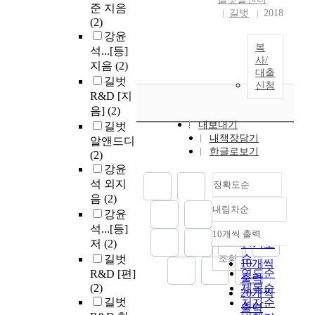
준 지음
길벗
2018
(2)
강윤
복
석...[등]
사/
지음
(2)
대출
길벗
신청
R&D [지
음]
(2)
내보내기
길벗
내책장담기
알앤드디
한글로보기
(2)
강윤
석 외지
정확도순
음
(2)
내림차순
강윤
정확도
석...[등]
순
10개씩 출력
내림차순
저
(2)
인기도
순
조회
길벗
10개씩
연도순
R&D [편]
출력
(2)
제목순
20개씩
길벗
저자순
출력