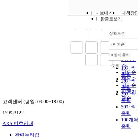
내보내기
내책장
한글로보기
정확도순
내림차순
정확도
순
10개씩 출력
내림차
인기도
순
조회
10개씩
연도순
출력
제목순
20개씩
저자순
출력
발행기
30개씩
관순
출력
고객센터 (평일: 09:00~18:00)
50개씩
1599-3122
출력
100개
ARS 번호안내
출력
관련누리집