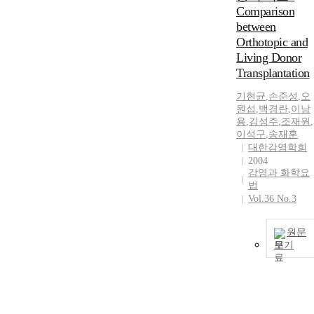
Comparison
between
Orthotopic and
Living Donor
Transplantation
기현균
,
손준성
,
오
원섭
,
백경란
,
이남
용
,
김성주
,
조재원
,
이석구
,
송재훈
대한감염학회
2004
감염과 화학요
법
Vol.36 No.3
원문
보기