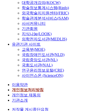
대학공개강의(KOCW)
학술정보통계시스템(Rinfo)
외국학술지지원센터(FRIC)
학술관계분석서비스(SAM)
사서커뮤니티
기관회원
지식나눔(LOOK)
의학전자도서관(MEDLIS)
유관기관 사이트
교육부(MOE)
국립장애인도서관(NLD)
국립중앙도서관(NL)
국회도서관(NAL)
연구윤리정보포털(CRE)
사이언스온 (ScienceON)
이용약관
개인정보처리방침
개인정보 재동의
기관소개
저작물 게시중단요청