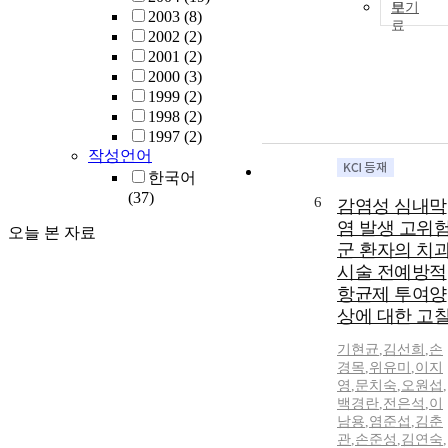
보기
2003
(8)
2002
(2)
2001
(2)
2000
(3)
1999
(2)
1998
(2)
1997
(2)
작성언어
한국어
(37)
6
감염성 심내막
염 발생 고위
오늘 본 자료
군 환자의 치
시술 전예방적
항균제 투여양
상에 대한 고
기현균
,
김선희
,
손
경목
,
위유미
,
이지
영
,
문치숙
,
오원섭
,
백경란
,
전은석
,
이
남용
,
염준섭
,
김춘
관
,
손준성
,
김연숙
,