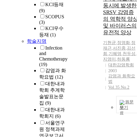
KCI등재
동시에 발생한
(9)
SRSV 감염증
SCOPUS
의 역학적 양
(3)
및 바이러스의
KCI우수
유전적 양상
등재
(1)
학술지명
기현균
,
정영화
,
정
Infection
재근
,
서진종
,
김선
and
희
,
기혜영
,
천두성
,
Chemotherapy
지영미
,
하동룡
(19)
대한감염학회
감염과 화
2003
감염과 화학요
학요법
(12)
법
대한내과
Vol.35 No.2
학회 추계학
술발표논문
원문
집
(9)
보기
대한내과
학회지
(6)
서울연구
원 정책과제
연구보고서