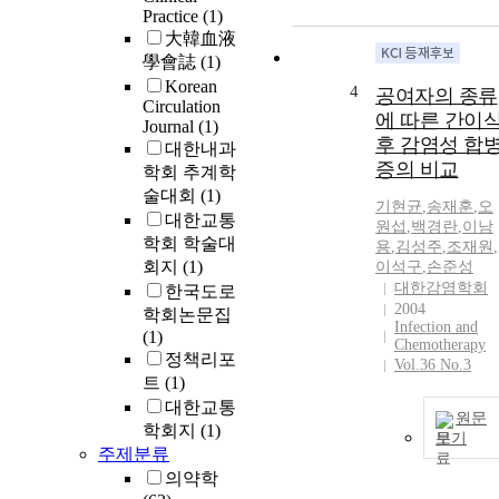
Practice
(1)
大韓血液
學會誌
(1)
Korean
4
공여자의 종류
Circulation
에 따른 간이
Journal
(1)
후 감염성 합
대한내과
증의 비교
학회 추계학
술대회
(1)
기현균
,
송재훈
,
오
대한교통
원섭
,
백경란
,
이남
학회 학술대
용
,
김성주
,
조재원
,
회지
(1)
이석구
,
손준성
대한감염학회
한국도로
2004
학회논문집
Infection and
(1)
Chemotherapy
정책리포
Vol.36 No.3
트
(1)
대한교통
원문
학회지
(1)
보기
주제분류
의약학