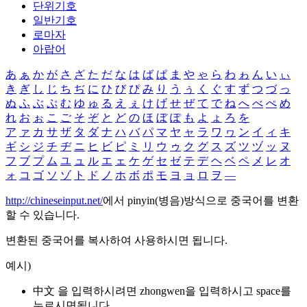
단위기호
일반기호
로마자
아랍어
あ
ぁ
か
が
さ
ざ
た
だ
な
は
ば
ぱ
ま
や
ゃ
ら
わ
ゎ
ん
い
ぃ
き
ぎ
し
じ
ち
ぢ
に
ひ
び
ぴ
み
り
う
ぅ
く
ぐ
す
ず
つ
づ
っ
ぬ
ふ
ぶ
ぷ
む
ゆ
ゅ
る
え
ぇ
け
げ
せ
ぜ
て
で
ね
へ
べ
ぺ
め
れ
お
ぉ
こ
ご
そ
ぞ
と
ど
の
ほ
ぼ
ぽ
も
よ
ょ
ろ
を
ア
ァ
カ
サ
ザ
タ
ダ
ナ
ハ
バ
パ
マ
ヤ
ャ
ラ
ワ
ヮ
ン
イ
ィ
キ
ギ
シ
ジ
チ
ヂ
ニ
ヒ
ビ
ピ
ミ
リ
ウ
ゥ
ク
グ
ス
ズ
ツ
ヅ
ッ
ヌ
フ
ブ
プ
ム
ユ
ュ
ル
エ
ェ
ケ
ゲ
セ
ゼ
テ
デ
ヘ
ベ
ペ
メ
レ
オ
ォ
コ
ゴ
ソ
ゾ
ト
ド
ノ
ホ
ボ
ポ
モ
ヨ
ョ
ロ
ヲ
―
http://chineseinput.net/
에서 pinyin(병음)방식으로 중국어를 변환
할 수 있습니다.
변환된 중국어를 복사하여 사용하시면 됩니다.
예시)
中文 을 입력하시려면
zhongwen
을 입력하시고 space를
누르시면됩니다.