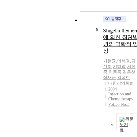
9
Shigella flexner
에 의한 집단
병의 역학적 
상
기현균
,
이복권
,
김
선희
,
기혜영
,
서진
종
,
하동룡
,
김은선
,
정재근
,
김성한
대한감염학회
2004
Infection and
Chemotherapy
Vol.36 No.3
원문
보기