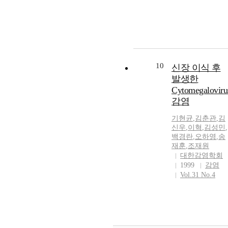
10
신장 이식 후
발생한
Cytomegaloviru
감염
기현균
,
김춘관
,
김
신우
,
이혁
,
김성민
,
백경란
,
오하영
,
송
재훈
,
조재원
대한감염학회
1999
감염
Vol.31 No.4