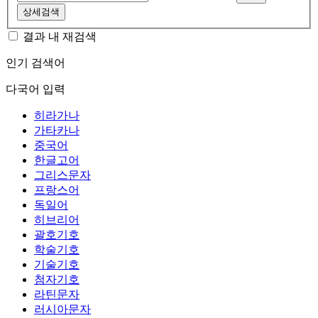
상세검색
결과 내 재검색
인기 검색어
다국어 입력
히라가나
가타카나
중국어
한글고어
그리스문자
프랑스어
독일어
히브리어
괄호기호
학술기호
기술기호
첨자기호
라틴문자
러시아문자