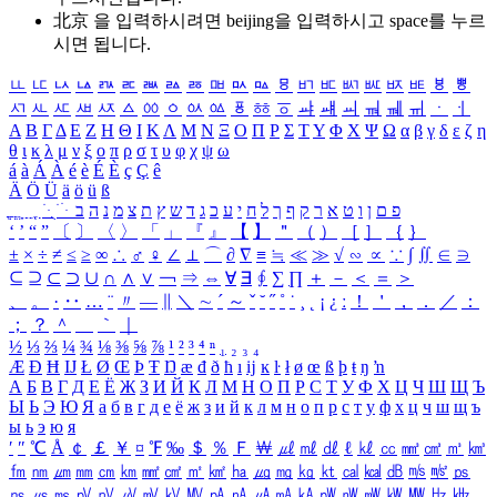
北京 을 입력하시려면
beijing
을 입력하시고 space를 누르
시면 됩니다.
ㅥ
ㅦ
ㅧ
ㅨ
ㅩ
ㅪ
ㅫ
ㅬ
ㅭ
ㅮ
ㅯ
ㅰ
ㅱ
ㅲ
ㅳ
ㅴ
ㅵ
ㅶ
ㅷ
ㅸ
ㅹ
ㅺ
ㅻ
ㅼ
ㅽ
ㅾ
ㅿ
ㆀ
ㆁ
ㆂ
ㆃ
ㆄ
ㆅ
ㆆ
ㆇ
ㆈ
ㆉ
ㆊ
ㆋ
ㆌ
ㆍ
ㆎ
Α
Β
Γ
Δ
Ε
Ζ
Η
Θ
Ι
Κ
Λ
Μ
Ν
Ξ
Ο
Π
Ρ
Σ
Τ
Υ
Φ
Χ
Ψ
Ω
α
β
γ
δ
ε
ζ
η
θ
ι
κ
λ
μ
ν
ξ
ο
π
ρ
σ
τ
υ
φ
χ
ψ
ω
á
à
Á
À
é
è
É
È
ç
Ç
ê
Ä
Ö
Ü
ä
ö
ü
ß
ְ
ֳ
ֲ
ֱ
ָ
ַ
ֵ
ֶ
ִ
ֹ
ּ
ֻ
ׂ
ׁ
ּ
ב
ה
נ
מ
צ
ת
ץ
ש
ד
ג
כ
ע
י
ח
ל
ך
ף
ק
ר
א
ט
ו
ן
ם
פ
‘
’
“
”
〔
〕
〈
〉
「
」
『
』
【
】
＂
（
）
［
］
｛
｝
±
×
÷
≠
≤
≥
∞
∴
♂
♀
∠
⊥
⌒
∂
∇
≡
≒
≪
≫
√
∽
∝
∵
∫
∬
∈
∋
⊆
⊇
⊂
⊃
∪
∩
∧
∨
￢
⇒
⇔
∀
∃
∮
∑
∏
＋
－
＜
＝
＞
、
。
·
‥
…
¨
〃
―
∥
＼
∼
´
～
ˇ
˘
˝
˚
˙
¸
˛
¡
¿
ː
！
＇
，
．
／
：
；
？
＾
＿
｀
｜
½
⅓
⅔
¼
¾
⅛
⅜
⅝
⅞
¹
²
³
⁴
ⁿ
₁
₂
₃
₄
Æ
Ð
Ħ
Ĳ
Ł
Ø
Œ
Þ
Ŧ
Ŋ
æ
đ
ð
ħ
ı
ĳ
ĸ
ŀ
ł
ø
œ
ß
þ
ŧ
ŋ
ŉ
А
Б
В
Г
Д
Е
Ё
Ж
З
И
Й
К
Л
М
Н
О
П
Р
С
Т
У
Ф
Х
Ц
Ч
Ш
Щ
Ъ
Ы
Ь
Э
Ю
Я
а
б
в
г
д
е
ё
ж
з
и
й
к
л
м
н
о
п
р
с
т
у
ф
х
ц
ч
ш
щ
ъ
ы
ь
э
ю
я
′
″
℃
Å
￠
￡
￥
¤
℉
‰
＄
％
Ｆ
￦
㎕
㎖
㎗
ℓ
㎘
㏄
㎣
㎤
㎥
㎦
㎙
㎚
㎛
㎜
㎝
㎞
㎟
㎠
㎡
㎢
㏊
㎍
㎎
㎏
㏏
㎈
㎉
㏈
㎧
㎨
㎰
㎱
㎲
㎳
㎴
㎵
㎶
㎷
㎸
㎹
㎀
㎁
㎂
㎃
㎄
㎺
㎻
㎽
㎾
㎿
㎐
㎑