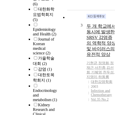
(6)
대한화학
요법학회지
(5)
3
두 개 학교에
Epidemiology
동시에 발생한
and Health
(2)
SRSV 감염증
Journal of
의 역학적 양
Korean
medical
및 바이러스의
science
(2)
유전적 양상
가을학술
기현균
,
정영화
,
정
대회
(2)
재근
,
서진종
,
김선
감염
(1)
희
,
기혜영
,
천두성
,
대한토목
지영미
,
하동룡
학회지
(1)
대한감염학회
2003
Endocrinology
Infection and
and
Chemotherapy
metabolism
(1)
Vol.35 No.2
Kidney
Research and
Clinical