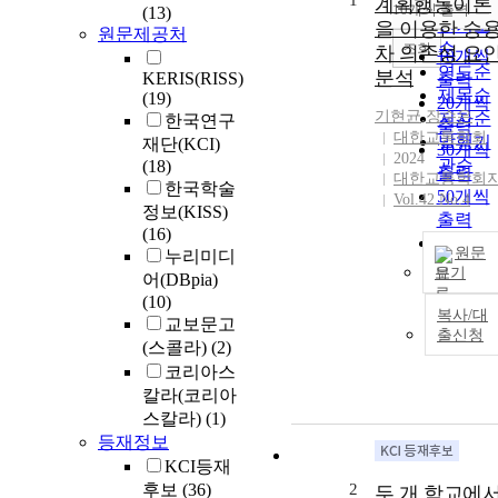
1
순
계획행동이론
10개씩 출력
(13)
내림차
인기도
을 이용한 승
원문제공처
순
조회
차 의존성 요
10개씩
연도순
분석
KERIS(RISS)
출력
제목순
(19)
20개씩
기현균
,
장수은
저자순
한국연구
출력
대한교통학회
발행기
재단(KCI)
30개씩
2024
관순
(18)
출력
대한교통학회
한국학술
50개씩
Vol.42 No.4
정보(KISS)
출력
(16)
100개
원문
누리미디
출력
보기
어(DBpia)
(10)
복사/대
교보문고
출신청
(스콜라)
(2)
코리아스
칼라(코리아
스칼라)
(1)
등재정보
KCI등재
후보
(36)
2
두 개 학교에