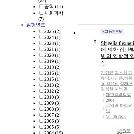
(62)
공학
(11)
사회과학
(7)
발행연도
2025
(2)
2024
(1)
5
Shigella flexner
2023
(1)
2021
(1)
에 의한 집단
2020
(1)
병의 역학적 
2019
(1)
상
2018
(2)
2016
(1)
기현균
,
김선희
,
기
혜영
,
서진종
,
하동
2015
(1)
룡
,
김은선
,
정재근
,
2013
(2)
김성한
,
이복권
2012
(2)
대한감염학회
2010
(3)
2004
2009
(3)
감염과 화학요
2008
(3)
법
2007
(2)
Vol.36 No.3
2006
(3)
2005
(5)
원문
2004
(19)