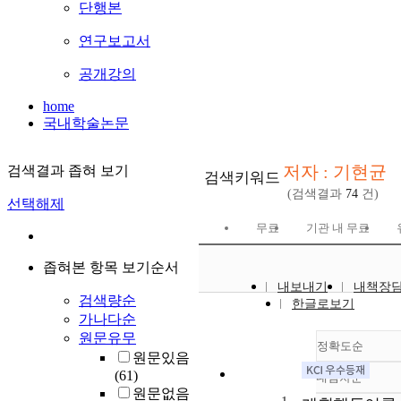
단행본
연구보고서
공개강의
home
국내학술논문
저자 : 기현균
검색결과 좁혀 보기
검색키워드
(검색결과
74
건)
선택해제
무료
기관 내 무료
좁혀본 항목 보기순서
내보내기
내책장
검색량순
한글로보기
가나다순
원문유무
정확도순
원문있음
(61)
내림차순
정확도
원문없음