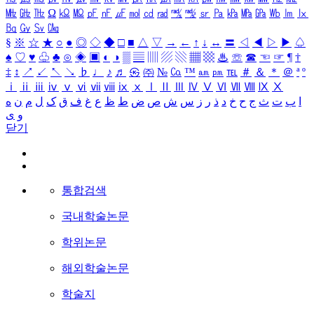
㎒
㎓
㎔
Ω
㏀
㏁
㎊
㎋
㎌
㏖
㏅
㎭
㎮
㎯
㏛
㎩
㎪
㎫
㎬
㏝
㏐
㏓
㏃
㏉
㏜
㏆
§
※
☆
★
○
●
◎
◇
◆
□
■
△
▽
→
←
↑
↓
↔
〓
◁
◀
▷
▶
♤
♠
♡
♥
♧
♣
⊙
◈
▣
◐
◑
▒
▤
▥
▨
▧
▦
▩
♨
☏
☎
☜
☞
¶
†
‡
↕
↗
↙
↖
↘
♭
♩
♪
♬
㉿
㈜
№
㏇
™
㏂
㏘
℡
＃
＆
＊
＠
ª
º
ⅰ
ⅱ
ⅲ
ⅳ
ⅴ
ⅵ
ⅶ
ⅷ
ⅸ
ⅹ
Ⅰ
Ⅱ
Ⅲ
Ⅳ
Ⅴ
Ⅵ
Ⅶ
Ⅷ
Ⅸ
Ⅹ
ا
ب
ت
ث
ج
ح
خ
د
ذ
ر
ز
س
ش
ص
ض
ط
ظ
ع
غ
ف
ق
ک
ل
م
ن
ه
و
ی
닫기
통합검색
국내학술논문
학위논문
해외학술논문
학술지