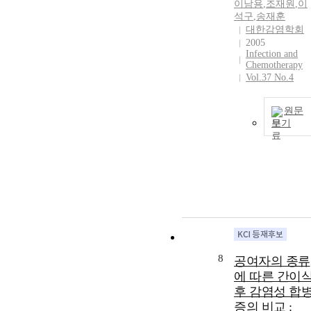
이남용
,
조재원
,
이
석구
,
송재훈
대한감염학회
2005
Infection and
Chemotherapy
Vol.37 No.4
원문
보기
8
공여자의 종류
에 따른 간이
후 감염성 합
증의 비교 :