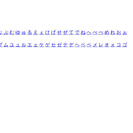
ぶ
ぷ
む
ゆ
ゅ
る
え
ぇ
け
げ
せ
ぜ
て
で
ね
へ
べ
ぺ
め
れ
お
ぉ
プ
ム
ユ
ュ
ル
エ
ェ
ケ
ゲ
セ
ゼ
テ
デ
ヘ
ベ
ペ
メ
レ
オ
ォ
コ
ゴ