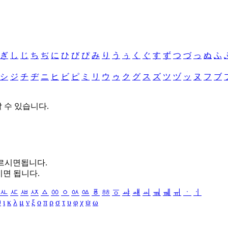
ぎ
し
じ
ち
ぢ
に
ひ
び
ぴ
み
り
う
ぅ
く
ぐ
す
ず
つ
づ
っ
ぬ
ふ
シ
ジ
チ
ヂ
ニ
ヒ
ビ
ピ
ミ
リ
ウ
ゥ
ク
グ
ス
ズ
ツ
ヅ
ッ
ヌ
フ
ブ
할 수 있습니다.
누르시면됩니다.
시면 됩니다.
ㅻ
ㅼ
ㅽ
ㅾ
ㅿ
ㆀ
ㆁ
ㆂ
ㆃ
ㆄ
ㆅ
ㆆ
ㆇ
ㆈ
ㆉ
ㆊ
ㆋ
ㆌ
ㆍ
ㆎ
θ
ι
κ
λ
μ
ν
ξ
ο
π
ρ
σ
τ
υ
φ
χ
ψ
ω