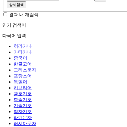
상세검색
결과 내 재검색
인기 검색어
다국어 입력
히라가나
가타카나
중국어
한글고어
그리스문자
프랑스어
독일어
히브리어
괄호기호
학술기호
기술기호
첨자기호
라틴문자
러시아문자