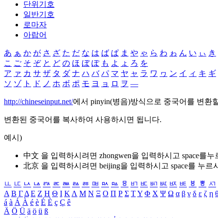
단위기호
일반기호
로마자
아랍어
あ
ぁ
か
が
さ
ざ
た
だ
な
は
ば
ぱ
ま
や
ゃ
ら
わ
ゎ
ん
い
ぃ
き
こ
ご
そ
ぞ
と
ど
の
ほ
ぼ
ぽ
も
よ
ょ
ろ
を
ア
ァ
カ
サ
ザ
タ
ダ
ナ
ハ
バ
パ
マ
ヤ
ャ
ラ
ワ
ヮ
ン
イ
ィ
キ
ギ
ソ
ゾ
ト
ド
ノ
ホ
ボ
ポ
モ
ヨ
ョ
ロ
ヲ
―
http://chineseinput.net/
에서 pinyin(병음)방식으로 중국어를 변환
변환된 중국어를 복사하여 사용하시면 됩니다.
예시)
中文 을 입력하시려면
zhongwen
을 입력하시고 space를
北京 을 입력하시려면
beijing
을 입력하시고 space를 누르
ㅥ
ㅦ
ㅧ
ㅨ
ㅩ
ㅪ
ㅫ
ㅬ
ㅭ
ㅮ
ㅯ
ㅰ
ㅱ
ㅲ
ㅳ
ㅴ
ㅵ
ㅶ
ㅷ
ㅸ
ㅹ
ㅺ
Α
Β
Γ
Δ
Ε
Ζ
Η
Θ
Ι
Κ
Λ
Μ
Ν
Ξ
Ο
Π
Ρ
Σ
Τ
Υ
Φ
Χ
Ψ
Ω
α
β
γ
δ
ε
ζ
η
á
à
Á
À
é
è
É
È
ç
Ç
ê
Ä
Ö
Ü
ä
ö
ü
ß