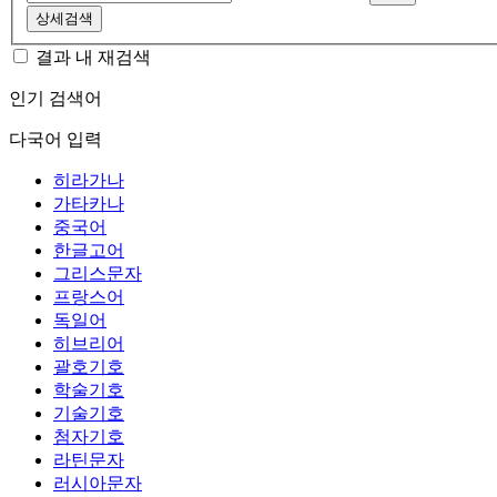
상세검색
결과 내 재검색
인기 검색어
다국어 입력
히라가나
가타카나
중국어
한글고어
그리스문자
프랑스어
독일어
히브리어
괄호기호
학술기호
기술기호
첨자기호
라틴문자
러시아문자