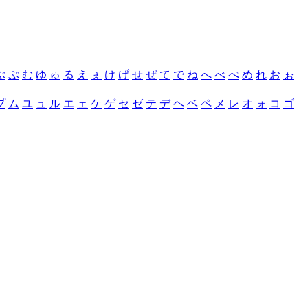
ぶ
ぷ
む
ゆ
ゅ
る
え
ぇ
け
げ
せ
ぜ
て
で
ね
へ
べ
ぺ
め
れ
お
ぉ
プ
ム
ユ
ュ
ル
エ
ェ
ケ
ゲ
セ
ゼ
テ
デ
ヘ
ベ
ペ
メ
レ
オ
ォ
コ
ゴ