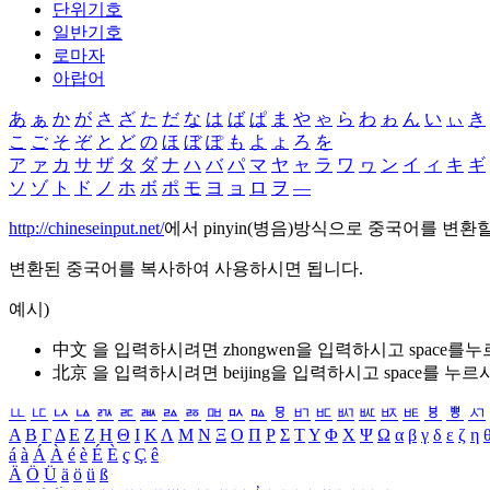
단위기호
일반기호
로마자
아랍어
あ
ぁ
か
が
さ
ざ
た
だ
な
は
ば
ぱ
ま
や
ゃ
ら
わ
ゎ
ん
い
ぃ
き
こ
ご
そ
ぞ
と
ど
の
ほ
ぼ
ぽ
も
よ
ょ
ろ
を
ア
ァ
カ
サ
ザ
タ
ダ
ナ
ハ
バ
パ
マ
ヤ
ャ
ラ
ワ
ヮ
ン
イ
ィ
キ
ギ
ソ
ゾ
ト
ド
ノ
ホ
ボ
ポ
モ
ヨ
ョ
ロ
ヲ
―
http://chineseinput.net/
에서 pinyin(병음)방식으로 중국어를 변환
변환된 중국어를 복사하여 사용하시면 됩니다.
예시)
中文 을 입력하시려면
zhongwen
을 입력하시고 space를
北京 을 입력하시려면
beijing
을 입력하시고 space를 누르
ㅥ
ㅦ
ㅧ
ㅨ
ㅩ
ㅪ
ㅫ
ㅬ
ㅭ
ㅮ
ㅯ
ㅰ
ㅱ
ㅲ
ㅳ
ㅴ
ㅵ
ㅶ
ㅷ
ㅸ
ㅹ
ㅺ
Α
Β
Γ
Δ
Ε
Ζ
Η
Θ
Ι
Κ
Λ
Μ
Ν
Ξ
Ο
Π
Ρ
Σ
Τ
Υ
Φ
Χ
Ψ
Ω
α
β
γ
δ
ε
ζ
η
á
à
Á
À
é
è
É
È
ç
Ç
ê
Ä
Ö
Ü
ä
ö
ü
ß