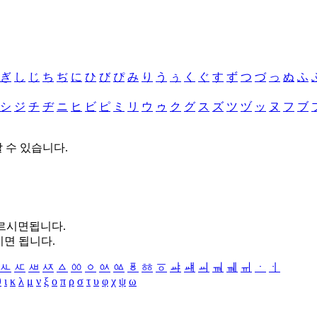
ぎ
し
じ
ち
ぢ
に
ひ
び
ぴ
み
り
う
ぅ
く
ぐ
す
ず
つ
づ
っ
ぬ
ふ
シ
ジ
チ
ヂ
ニ
ヒ
ビ
ピ
ミ
リ
ウ
ゥ
ク
グ
ス
ズ
ツ
ヅ
ッ
ヌ
フ
ブ
할 수 있습니다.
누르시면됩니다.
시면 됩니다.
ㅻ
ㅼ
ㅽ
ㅾ
ㅿ
ㆀ
ㆁ
ㆂ
ㆃ
ㆄ
ㆅ
ㆆ
ㆇ
ㆈ
ㆉ
ㆊ
ㆋ
ㆌ
ㆍ
ㆎ
θ
ι
κ
λ
μ
ν
ξ
ο
π
ρ
σ
τ
υ
φ
χ
ψ
ω