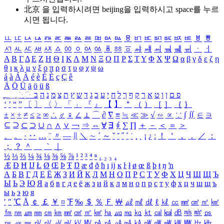
北京 을 입력하시려면
beijing
을 입력하시고 space를 누르
시면 됩니다.
ㅥ
ㅦ
ㅧ
ㅨ
ㅩ
ㅪ
ㅫ
ㅬ
ㅭ
ㅮ
ㅯ
ㅰ
ㅱ
ㅲ
ㅳ
ㅴ
ㅵ
ㅶ
ㅷ
ㅸ
ㅹ
ㅺ
ㅻ
ㅼ
ㅽ
ㅾ
ㅿ
ㆀ
ㆁ
ㆂ
ㆃ
ㆄ
ㆅ
ㆆ
ㆇ
ㆈ
ㆉ
ㆊ
ㆋ
ㆌ
ㆍ
ㆎ
Α
Β
Γ
Δ
Ε
Ζ
Η
Θ
Ι
Κ
Λ
Μ
Ν
Ξ
Ο
Π
Ρ
Σ
Τ
Υ
Φ
Χ
Ψ
Ω
α
β
γ
δ
ε
ζ
η
θ
ι
κ
λ
μ
ν
ξ
ο
π
ρ
σ
τ
υ
φ
χ
ψ
ω
á
à
Á
À
é
è
É
È
ç
Ç
ê
Ä
Ö
Ü
ä
ö
ü
ß
ְ
ֳ
ֲ
ֱ
ָ
ַ
ֵ
ֶ
ִ
ֹ
ּ
ֻ
ׂ
ׁ
ּ
ב
ה
נ
מ
צ
ת
ץ
ש
ד
ג
כ
ע
י
ח
ל
ך
ף
ק
ר
א
ט
ו
ן
ם
פ
‘
’
“
”
〔
〕
〈
〉
「
」
『
』
【
】
＂
（
）
［
］
｛
｝
±
×
÷
≠
≤
≥
∞
∴
♂
♀
∠
⊥
⌒
∂
∇
≡
≒
≪
≫
√
∽
∝
∵
∫
∬
∈
∋
⊆
⊇
⊂
⊃
∪
∩
∧
∨
￢
⇒
⇔
∀
∃
∮
∑
∏
＋
－
＜
＝
＞
、
。
·
‥
…
¨
〃
―
∥
＼
∼
´
～
ˇ
˘
˝
˚
˙
¸
˛
¡
¿
ː
！
＇
，
．
／
：
；
？
＾
＿
｀
｜
½
⅓
⅔
¼
¾
⅛
⅜
⅝
⅞
¹
²
³
⁴
ⁿ
₁
₂
₃
₄
Æ
Ð
Ħ
Ĳ
Ł
Ø
Œ
Þ
Ŧ
Ŋ
æ
đ
ð
ħ
ı
ĳ
ĸ
ŀ
ł
ø
œ
ß
þ
ŧ
ŋ
ŉ
А
Б
В
Г
Д
Е
Ё
Ж
З
И
Й
К
Л
М
Н
О
П
Р
С
Т
У
Ф
Х
Ц
Ч
Ш
Щ
Ъ
Ы
Ь
Э
Ю
Я
а
б
в
г
д
е
ё
ж
з
и
й
к
л
м
н
о
п
р
с
т
у
ф
х
ц
ч
ш
щ
ъ
ы
ь
э
ю
я
′
″
℃
Å
￠
￡
￥
¤
℉
‰
＄
％
Ｆ
￦
㎕
㎖
㎗
ℓ
㎘
㏄
㎣
㎤
㎥
㎦
㎙
㎚
㎛
㎜
㎝
㎞
㎟
㎠
㎡
㎢
㏊
㎍
㎎
㎏
㏏
㎈
㎉
㏈
㎧
㎨
㎰
㎱
㎲
㎳
㎴
㎵
㎶
㎷
㎸
㎹
㎀
㎁
㎂
㎃
㎄
㎺
㎻
㎽
㎾
㎿
㎐
㎑