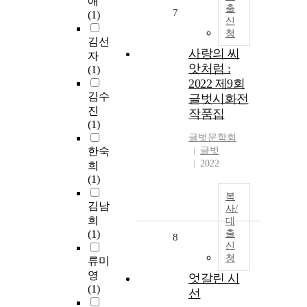
애
출
7
(1)
신
청
김선
사랑의 씨
자
앗처럼 :
(1)
2022 제9회
김수
글벗시화전
진
작품집
(1)
글벗문학회
한숙
글벗
2022
희
(1)
복
김남
사/
희
대
(1)
출
8
신
청
류미
영
엇갈린 시
(1)
선