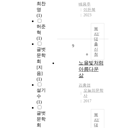
최찬
배용주
영
이든북
(1)
2023
허준
복
혁
사/
(1)
대
출
9
글벗
신
청
문학
회
노을빛처럼
[지
아름다운
음]
삶
(1)
김홍엽
설기
오늘의문학
사
수
2017
(1)
글벗
복
문학
사/
회
대