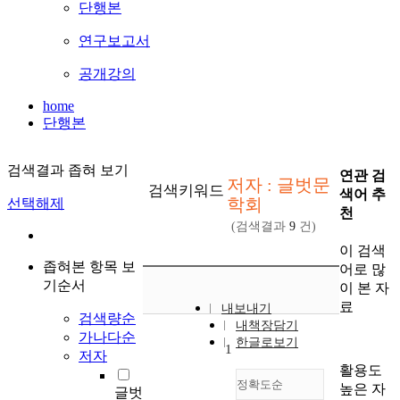
단행본
연구보고서
공개강의
home
단행본
검색결과 좁혀 보기
연관 검
저자 : 글벗문
검색키워드
색어 추
학회
선택해제
천
(검색결과
9
건)
이 검색
좁혀본 항목 보
어로 많
기순서
이 본 자
료
내보내기
검색량순
내책장담기
가나다순
한글로보기
1
저자
활용도
정확도순
높은 자
글벗