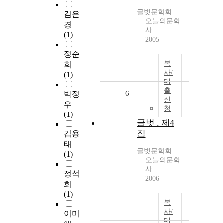
글벗문학회
김은
오늘의문학
경
사
(1)
2005
정순
복
희
사/
(1)
대
출
6
박정
신
우
청
(1)
글벗 . 제4
집
김용
태
글벗문학회
(1)
오늘의문학
사
정석
2006
희
(1)
복
사/
이미
대