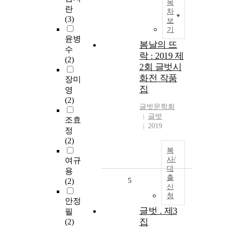
목
란
차
(3)
보
기
윤병
봄날의 뜨
수
락 : 2019 제
(2)
2회 글벗시
화전 작품
장미
집
영
(2)
글벗문학회
글벗
조효
2019
정
(2)
복
사/
여규
대
용
출
5
(2)
신
청
안정
글벗 . 제3
필
집
(2)