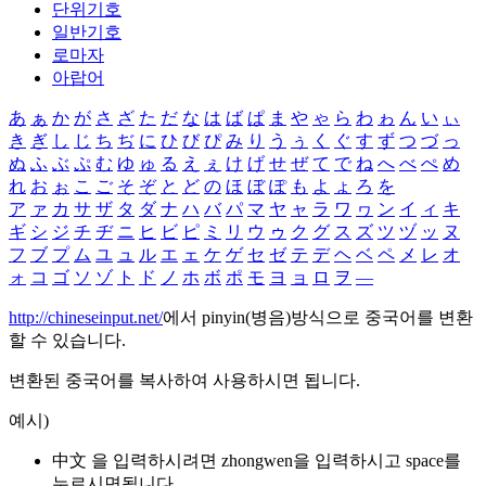
단위기호
일반기호
로마자
아랍어
あ
ぁ
か
が
さ
ざ
た
だ
な
は
ば
ぱ
ま
や
ゃ
ら
わ
ゎ
ん
い
ぃ
き
ぎ
し
じ
ち
ぢ
に
ひ
び
ぴ
み
り
う
ぅ
く
ぐ
す
ず
つ
づ
っ
ぬ
ふ
ぶ
ぷ
む
ゆ
ゅ
る
え
ぇ
け
げ
せ
ぜ
て
で
ね
へ
べ
ぺ
め
れ
お
ぉ
こ
ご
そ
ぞ
と
ど
の
ほ
ぼ
ぽ
も
よ
ょ
ろ
を
ア
ァ
カ
サ
ザ
タ
ダ
ナ
ハ
バ
パ
マ
ヤ
ャ
ラ
ワ
ヮ
ン
イ
ィ
キ
ギ
シ
ジ
チ
ヂ
ニ
ヒ
ビ
ピ
ミ
リ
ウ
ゥ
ク
グ
ス
ズ
ツ
ヅ
ッ
ヌ
フ
ブ
プ
ム
ユ
ュ
ル
エ
ェ
ケ
ゲ
セ
ゼ
テ
デ
ヘ
ベ
ペ
メ
レ
オ
ォ
コ
ゴ
ソ
ゾ
ト
ド
ノ
ホ
ボ
ポ
モ
ヨ
ョ
ロ
ヲ
―
http://chineseinput.net/
에서 pinyin(병음)방식으로 중국어를 변환
할 수 있습니다.
변환된 중국어를 복사하여 사용하시면 됩니다.
예시)
中文 을 입력하시려면
zhongwen
을 입력하시고 space를
누르시면됩니다.