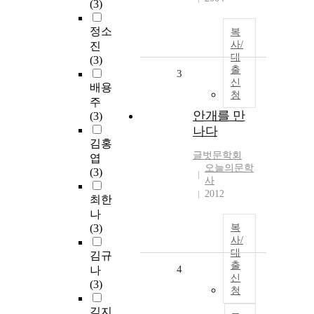
(3)
정소
복
사/
진
대
(3)
출
3
신
배용
청
주
안개를 만
(3)
나다
김홍
글벗문학회
엽
오늘의문학
(3)
사
2012
최한
나
(3)
복
사/
대
김규
출
4
나
신
(3)
청
김지