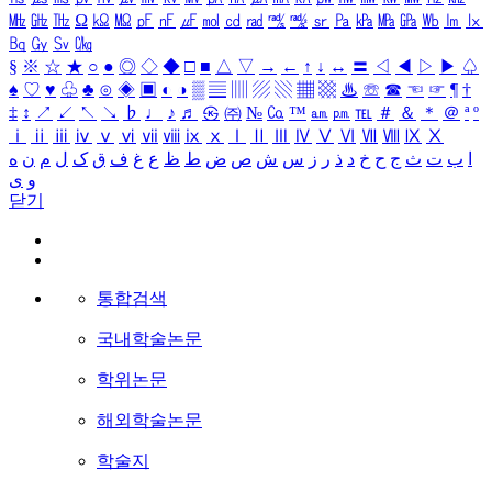
㎒
㎓
㎔
Ω
㏀
㏁
㎊
㎋
㎌
㏖
㏅
㎭
㎮
㎯
㏛
㎩
㎪
㎫
㎬
㏝
㏐
㏓
㏃
㏉
㏜
㏆
§
※
☆
★
○
●
◎
◇
◆
□
■
△
▽
→
←
↑
↓
↔
〓
◁
◀
▷
▶
♤
♠
♡
♥
♧
♣
⊙
◈
▣
◐
◑
▒
▤
▥
▨
▧
▦
▩
♨
☏
☎
☜
☞
¶
†
‡
↕
↗
↙
↖
↘
♭
♩
♪
♬
㉿
㈜
№
㏇
™
㏂
㏘
℡
＃
＆
＊
＠
ª
º
ⅰ
ⅱ
ⅲ
ⅳ
ⅴ
ⅵ
ⅶ
ⅷ
ⅸ
ⅹ
Ⅰ
Ⅱ
Ⅲ
Ⅳ
Ⅴ
Ⅵ
Ⅶ
Ⅷ
Ⅸ
Ⅹ
ا
ب
ت
ث
ج
ح
خ
د
ذ
ر
ز
س
ش
ص
ض
ط
ظ
ع
غ
ف
ق
ک
ل
م
ن
ه
و
ی
닫기
통합검색
국내학술논문
학위논문
해외학술논문
학술지