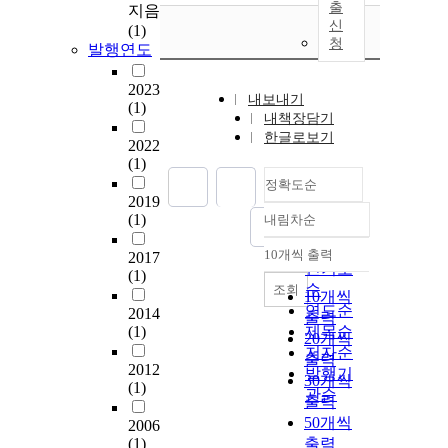
출
지음
신
(1)
청
발행연도
2023
내보내기
(1)
내책장담기
한글로보기
2022
(1)
정확도순
2019
(1)
내림차순
정확도
순
10개씩 출력
2017
내림차순
인기도
(1)
순
조회
10개씩
연도순
2014
출력
(1)
제목순
20개씩
저자순
출력
2012
발행기
30개씩
(1)
관순
출력
50개씩
2006
(1)
출력