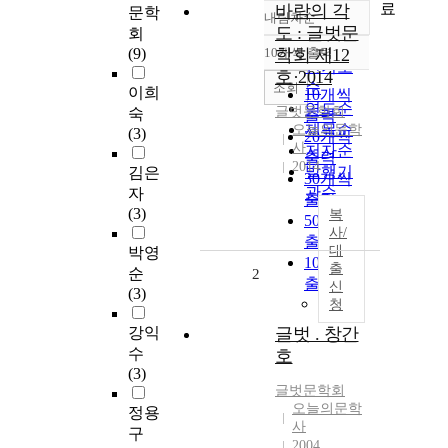
료
바람의 각
문학
내림차순
정확도
도 : 글벗문
회
순
(9)
10개씩 출력
학회 제12
내림차순
인기도
호·2014
순
조회
이희
10개씩
연도순
글벗문학회
숙
출력
제목순
오늘의문학
(3)
20개씩
사
저자순
출력
2014
발행기
김은
30개씩
관순
자
출력
(3)
복
50개씩
사/
출력
대
박영
100개씩
출
순
2
출력
신
(3)
청
강익
글벗 . 창간
수
호
(3)
글벗문학회
오늘의문학
정용
사
구
2004