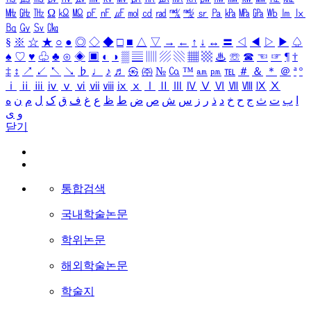
㎒
㎓
㎔
Ω
㏀
㏁
㎊
㎋
㎌
㏖
㏅
㎭
㎮
㎯
㏛
㎩
㎪
㎫
㎬
㏝
㏐
㏓
㏃
㏉
㏜
㏆
§
※
☆
★
○
●
◎
◇
◆
□
■
△
▽
→
←
↑
↓
↔
〓
◁
◀
▷
▶
♤
♠
♡
♥
♧
♣
⊙
◈
▣
◐
◑
▒
▤
▥
▨
▧
▦
▩
♨
☏
☎
☜
☞
¶
†
‡
↕
↗
↙
↖
↘
♭
♩
♪
♬
㉿
㈜
№
㏇
™
㏂
㏘
℡
＃
＆
＊
＠
ª
º
ⅰ
ⅱ
ⅲ
ⅳ
ⅴ
ⅵ
ⅶ
ⅷ
ⅸ
ⅹ
Ⅰ
Ⅱ
Ⅲ
Ⅳ
Ⅴ
Ⅵ
Ⅶ
Ⅷ
Ⅸ
Ⅹ
ا
ب
ت
ث
ج
ح
خ
د
ذ
ر
ز
س
ش
ص
ض
ط
ظ
ع
غ
ف
ق
ک
ل
م
ن
ه
و
ی
닫기
통합검색
국내학술논문
학위논문
해외학술논문
학술지