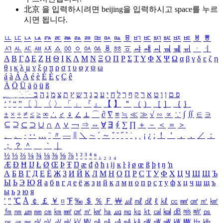
北京 을 입력하시려면
beijing
을 입력하시고 space를 누르
시면 됩니다.
ㅥ
ㅦ
ㅧ
ㅨ
ㅩ
ㅪ
ㅫ
ㅬ
ㅭ
ㅮ
ㅯ
ㅰ
ㅱ
ㅲ
ㅳ
ㅴ
ㅵ
ㅶ
ㅷ
ㅸ
ㅹ
ㅺ
ㅻ
ㅼ
ㅽ
ㅾ
ㅿ
ㆀ
ㆁ
ㆂ
ㆃ
ㆄ
ㆅ
ㆆ
ㆇ
ㆈ
ㆉ
ㆊ
ㆋ
ㆌ
ㆍ
ㆎ
Α
Β
Γ
Δ
Ε
Ζ
Η
Θ
Ι
Κ
Λ
Μ
Ν
Ξ
Ο
Π
Ρ
Σ
Τ
Υ
Φ
Χ
Ψ
Ω
α
β
γ
δ
ε
ζ
η
θ
ι
κ
λ
μ
ν
ξ
ο
π
ρ
σ
τ
υ
φ
χ
ψ
ω
á
à
Á
À
é
è
É
È
ç
Ç
ê
Ä
Ö
Ü
ä
ö
ü
ß
ְ
ֳ
ֲ
ֱ
ָ
ַ
ֵ
ֶ
ִ
ֹ
ּ
ֻ
ׂ
ׁ
ּ
ב
ה
נ
מ
צ
ת
ץ
ש
ד
ג
כ
ע
י
ח
ל
ך
ף
ק
ר
א
ט
ו
ן
ם
פ
‘
’
“
”
〔
〕
〈
〉
「
」
『
』
【
】
＂
（
）
［
］
｛
｝
±
×
÷
≠
≤
≥
∞
∴
♂
♀
∠
⊥
⌒
∂
∇
≡
≒
≪
≫
√
∽
∝
∵
∫
∬
∈
∋
⊆
⊇
⊂
⊃
∪
∩
∧
∨
￢
⇒
⇔
∀
∃
∮
∑
∏
＋
－
＜
＝
＞
、
。
·
‥
…
¨
〃
―
∥
＼
∼
´
～
ˇ
˘
˝
˚
˙
¸
˛
¡
¿
ː
！
＇
，
．
／
：
；
？
＾
＿
｀
｜
½
⅓
⅔
¼
¾
⅛
⅜
⅝
⅞
¹
²
³
⁴
ⁿ
₁
₂
₃
₄
Æ
Ð
Ħ
Ĳ
Ł
Ø
Œ
Þ
Ŧ
Ŋ
æ
đ
ð
ħ
ı
ĳ
ĸ
ŀ
ł
ø
œ
ß
þ
ŧ
ŋ
ŉ
А
Б
В
Г
Д
Е
Ё
Ж
З
И
Й
К
Л
М
Н
О
П
Р
С
Т
У
Ф
Х
Ц
Ч
Ш
Щ
Ъ
Ы
Ь
Э
Ю
Я
а
б
в
г
д
е
ё
ж
з
и
й
к
л
м
н
о
п
р
с
т
у
ф
х
ц
ч
ш
щ
ъ
ы
ь
э
ю
я
′
″
℃
Å
￠
￡
￥
¤
℉
‰
＄
％
Ｆ
￦
㎕
㎖
㎗
ℓ
㎘
㏄
㎣
㎤
㎥
㎦
㎙
㎚
㎛
㎜
㎝
㎞
㎟
㎠
㎡
㎢
㏊
㎍
㎎
㎏
㏏
㎈
㎉
㏈
㎧
㎨
㎰
㎱
㎲
㎳
㎴
㎵
㎶
㎷
㎸
㎹
㎀
㎁
㎂
㎃
㎄
㎺
㎻
㎽
㎾
㎿
㎐
㎑