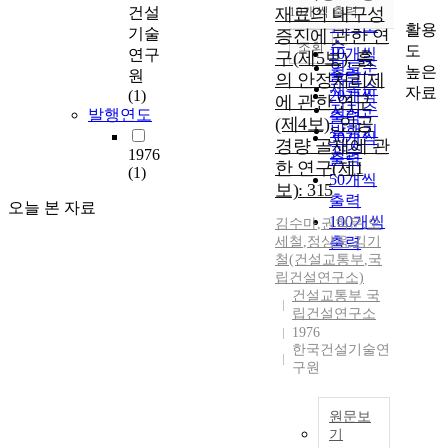
순
건설
재료의 내구성
10개씩 출력
내림차순
인기도
활용
기술
증진에 관한 연
순
조회
도
10개씩
연구
구(제5보), 흙
연도순
높은
출력
원
의 안정처리제
제목순
자료
(1)
20개씩
에 관한 연구
저자순
발행연도
출력
(제4보), 인공
발행기
30개씩
경량 골재에 관
관순
1976
출력
한 연구(제1
(1)
50개씩
보): 315
출력
오늘 본 자료
100개씩
김수마
,
권혁문
,
오
세철
,
정상욱
출력
,
김기
철(건설교통부
,
국
립건설연구소)
건설교통부 국
립건설연구소
1976
한국건설기술연
구원
원문보
기