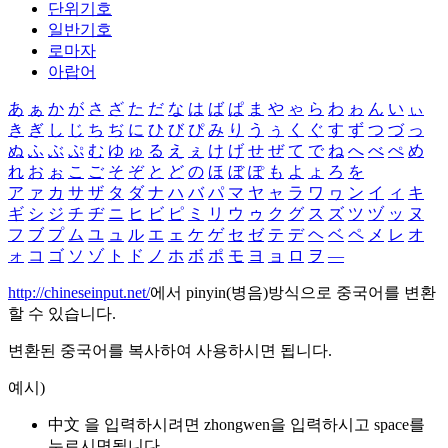
단위기호
일반기호
로마자
아랍어
あ
ぁ
か
が
さ
ざ
た
だ
な
は
ば
ぱ
ま
や
ゃ
ら
わ
ゎ
ん
い
ぃ
き
ぎ
し
じ
ち
ぢ
に
ひ
び
ぴ
み
り
う
ぅ
く
ぐ
す
ず
つ
づ
っ
ぬ
ふ
ぶ
ぷ
む
ゆ
ゅ
る
え
ぇ
け
げ
せ
ぜ
て
で
ね
へ
べ
ぺ
め
れ
お
ぉ
こ
ご
そ
ぞ
と
ど
の
ほ
ぼ
ぽ
も
よ
ょ
ろ
を
ア
ァ
カ
サ
ザ
タ
ダ
ナ
ハ
バ
パ
マ
ヤ
ャ
ラ
ワ
ヮ
ン
イ
ィ
キ
ギ
シ
ジ
チ
ヂ
ニ
ヒ
ビ
ピ
ミ
リ
ウ
ゥ
ク
グ
ス
ズ
ツ
ヅ
ッ
ヌ
フ
ブ
プ
ム
ユ
ュ
ル
エ
ェ
ケ
ゲ
セ
ゼ
テ
デ
ヘ
ベ
ペ
メ
レ
オ
ォ
コ
ゴ
ソ
ゾ
ト
ド
ノ
ホ
ボ
ポ
モ
ヨ
ョ
ロ
ヲ
―
http://chineseinput.net/
에서 pinyin(병음)방식으로 중국어를 변환
할 수 있습니다.
변환된 중국어를 복사하여 사용하시면 됩니다.
예시)
中文 을 입력하시려면
zhongwen
을 입력하시고 space를
누르시면됩니다.