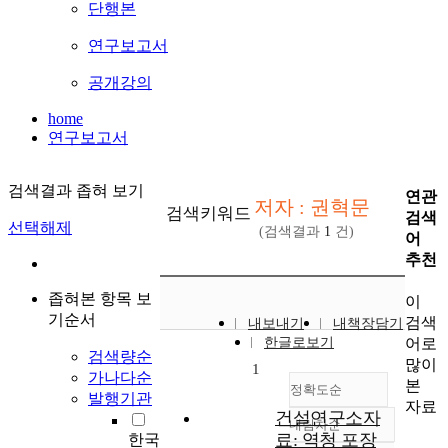
단행본
연구보고서
공개강의
home
연구보고서
검색결과 좁혀 보기
연관
저자 : 권혁문
검색키워드
검색
선택해제
(검색결과
1
건)
어
추천
좁혀본 항목 보
이
기순서
검색
내보내기
내책장담기
어로
한글로보기
검색량순
많이
1
가나다순
본
정확도순
발행기관
자료
건설연구소자
내림차순
정확도
료: 역청 포장
한국