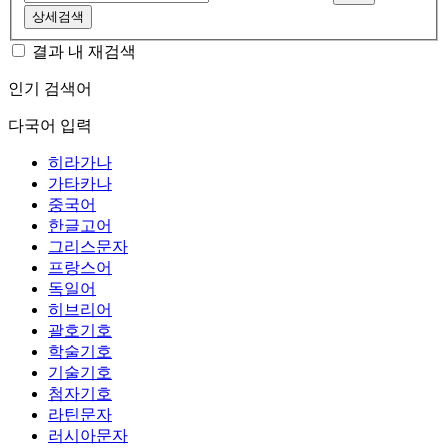
상세검색
결과 내 재검색
인기 검색어
다국어 입력
히라가나
가타카나
중국어
한글고어
그리스문자
프랑스어
독일어
히브리어
괄호기호
학술기호
기술기호
첨자기호
라틴문자
러시아문자