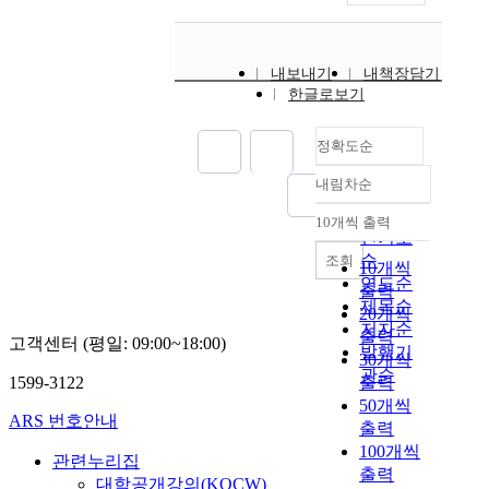
내보내기
내책장담기
한글로보기
정확도순
내림차순
정확도
순
10개씩 출력
내림차순
인기도
순
조회
10개씩
연도순
출력
제목순
20개씩
저자순
출력
고객센터 (평일: 09:00~18:00)
발행기
30개씩
관순
1599-3122
출력
50개씩
ARS 번호안내
출력
100개씩
관련누리집
출력
대학공개강의(KOCW)