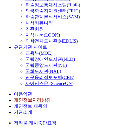
학술정보통계시스템(Rinfo)
외국학술지지원센터(FRIC)
학술관계분석서비스(SAM)
사서커뮤니티
기관회원
지식나눔(LOOK)
의학전자도서관(MEDLIS)
유관기관 사이트
교육부(MOE)
국립장애인도서관(NLD)
국립중앙도서관(NL)
국회도서관(NAL)
연구윤리정보포털(CRE)
사이언스온 (ScienceON)
이용약관
개인정보처리방침
개인정보 재동의
기관소개
저작물 게시중단요청