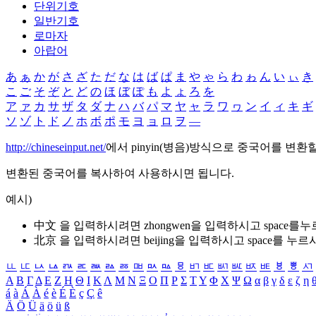
단위기호
일반기호
로마자
아랍어
あ
ぁ
か
が
さ
ざ
た
だ
な
は
ば
ぱ
ま
や
ゃ
ら
わ
ゎ
ん
い
ぃ
き
こ
ご
そ
ぞ
と
ど
の
ほ
ぼ
ぽ
も
よ
ょ
ろ
を
ア
ァ
カ
サ
ザ
タ
ダ
ナ
ハ
バ
パ
マ
ヤ
ャ
ラ
ワ
ヮ
ン
イ
ィ
キ
ギ
ソ
ゾ
ト
ド
ノ
ホ
ボ
ポ
モ
ヨ
ョ
ロ
ヲ
―
http://chineseinput.net/
에서 pinyin(병음)방식으로 중국어를 변환
변환된 중국어를 복사하여 사용하시면 됩니다.
예시)
中文 을 입력하시려면
zhongwen
을 입력하시고 space를
北京 을 입력하시려면
beijing
을 입력하시고 space를 누르
ㅥ
ㅦ
ㅧ
ㅨ
ㅩ
ㅪ
ㅫ
ㅬ
ㅭ
ㅮ
ㅯ
ㅰ
ㅱ
ㅲ
ㅳ
ㅴ
ㅵ
ㅶ
ㅷ
ㅸ
ㅹ
ㅺ
Α
Β
Γ
Δ
Ε
Ζ
Η
Θ
Ι
Κ
Λ
Μ
Ν
Ξ
Ο
Π
Ρ
Σ
Τ
Υ
Φ
Χ
Ψ
Ω
α
β
γ
δ
ε
ζ
η
á
à
Á
À
é
è
É
È
ç
Ç
ê
Ä
Ö
Ü
ä
ö
ü
ß