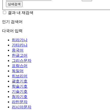
상세검색
결과 내 재검색
인기 검색어
다국어 입력
히라가나
가타카나
중국어
한글고어
그리스문자
프랑스어
독일어
히브리어
괄호기호
학술기호
기술기호
첨자기호
라틴문자
러시아문자