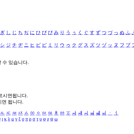
ぎ
し
じ
ち
ぢ
に
ひ
び
ぴ
み
り
う
ぅ
く
ぐ
す
ず
つ
づ
っ
ぬ
ふ
シ
ジ
チ
ヂ
ニ
ヒ
ビ
ピ
ミ
リ
ウ
ゥ
ク
グ
ス
ズ
ツ
ヅ
ッ
ヌ
フ
ブ
할 수 있습니다.
누르시면됩니다.
시면 됩니다.
ㅻ
ㅼ
ㅽ
ㅾ
ㅿ
ㆀ
ㆁ
ㆂ
ㆃ
ㆄ
ㆅ
ㆆ
ㆇ
ㆈ
ㆉ
ㆊ
ㆋ
ㆌ
ㆍ
ㆎ
θ
ι
κ
λ
μ
ν
ξ
ο
π
ρ
σ
τ
υ
φ
χ
ψ
ω