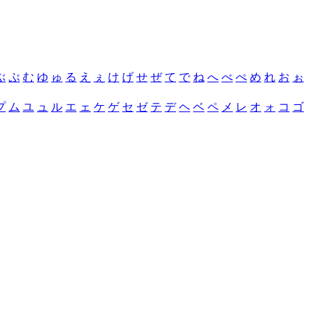
ぶ
ぷ
む
ゆ
ゅ
る
え
ぇ
け
げ
せ
ぜ
て
で
ね
へ
べ
ぺ
め
れ
お
ぉ
プ
ム
ユ
ュ
ル
エ
ェ
ケ
ゲ
セ
ゼ
テ
デ
ヘ
ベ
ペ
メ
レ
オ
ォ
コ
ゴ