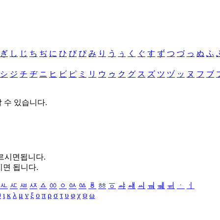
ぎ
し
じ
ち
ぢ
に
ひ
び
ぴ
み
り
う
ぅ
く
ぐ
す
ず
つ
づ
っ
ぬ
ふ
シ
ジ
チ
ヂ
ニ
ヒ
ビ
ピ
ミ
リ
ウ
ゥ
ク
グ
ス
ズ
ツ
ヅ
ッ
ヌ
フ
ブ
할 수 있습니다.
누르시면됩니다.
시면 됩니다.
ㅻ
ㅼ
ㅽ
ㅾ
ㅿ
ㆀ
ㆁ
ㆂ
ㆃ
ㆄ
ㆅ
ㆆ
ㆇ
ㆈ
ㆉ
ㆊ
ㆋ
ㆌ
ㆍ
ㆎ
θ
ι
κ
λ
μ
ν
ξ
ο
π
ρ
σ
τ
υ
φ
χ
ψ
ω