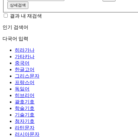
상세검색
결과 내 재검색
인기 검색어
다국어 입력
히라가나
가타카나
중국어
한글고어
그리스문자
프랑스어
독일어
히브리어
괄호기호
학술기호
기술기호
첨자기호
라틴문자
러시아문자