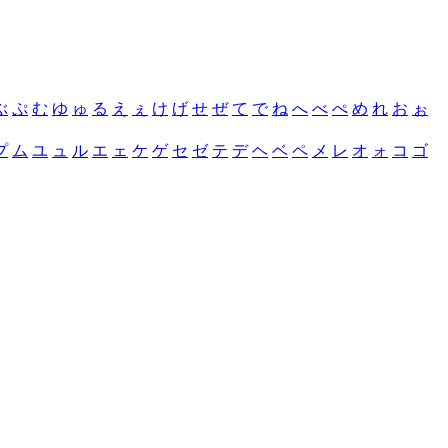
ぶ
ぷ
む
ゆ
ゅ
る
え
ぇ
け
げ
せ
ぜ
て
で
ね
へ
べ
ぺ
め
れ
お
ぉ
プ
ム
ユ
ュ
ル
エ
ェ
ケ
ゲ
セ
ゼ
テ
デ
ヘ
ベ
ペ
メ
レ
オ
ォ
コ
ゴ