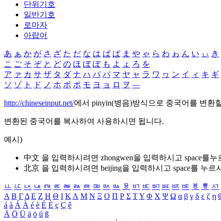
단위기호
일반기호
로마자
아랍어
あ
ぁ
か
が
さ
ざ
た
だ
な
は
ば
ぱ
ま
や
ゃ
ら
わ
ゎ
ん
い
ぃ
き
こ
ご
そ
ぞ
と
ど
の
ほ
ぼ
ぽ
も
よ
ょ
ろ
を
ア
ァ
カ
サ
ザ
タ
ダ
ナ
ハ
バ
パ
マ
ヤ
ャ
ラ
ワ
ヮ
ン
イ
ィ
キ
ギ
ソ
ゾ
ト
ド
ノ
ホ
ボ
ポ
モ
ヨ
ョ
ロ
ヲ
―
http://chineseinput.net/
에서 pinyin(병음)방식으로 중국어를 변환
변환된 중국어를 복사하여 사용하시면 됩니다.
예시)
中文 을 입력하시려면
zhongwen
을 입력하시고 space를
北京 을 입력하시려면
beijing
을 입력하시고 space를 누르
ㅥ
ㅦ
ㅧ
ㅨ
ㅩ
ㅪ
ㅫ
ㅬ
ㅭ
ㅮ
ㅯ
ㅰ
ㅱ
ㅲ
ㅳ
ㅴ
ㅵ
ㅶ
ㅷ
ㅸ
ㅹ
ㅺ
Α
Β
Γ
Δ
Ε
Ζ
Η
Θ
Ι
Κ
Λ
Μ
Ν
Ξ
Ο
Π
Ρ
Σ
Τ
Υ
Φ
Χ
Ψ
Ω
α
β
γ
δ
ε
ζ
η
á
à
Á
À
é
è
É
È
ç
Ç
ê
Ä
Ö
Ü
ä
ö
ü
ß