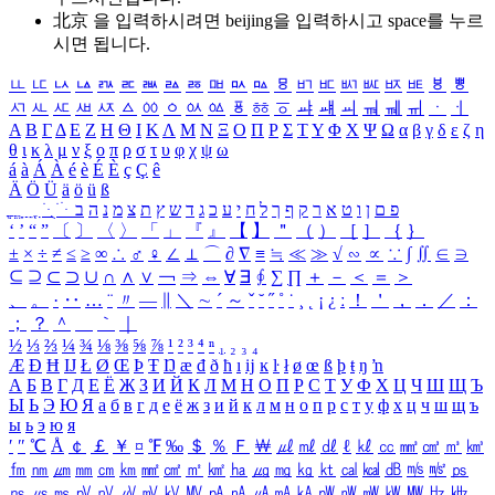
北京 을 입력하시려면
beijing
을 입력하시고 space를 누르
시면 됩니다.
ㅥ
ㅦ
ㅧ
ㅨ
ㅩ
ㅪ
ㅫ
ㅬ
ㅭ
ㅮ
ㅯ
ㅰ
ㅱ
ㅲ
ㅳ
ㅴ
ㅵ
ㅶ
ㅷ
ㅸ
ㅹ
ㅺ
ㅻ
ㅼ
ㅽ
ㅾ
ㅿ
ㆀ
ㆁ
ㆂ
ㆃ
ㆄ
ㆅ
ㆆ
ㆇ
ㆈ
ㆉ
ㆊ
ㆋ
ㆌ
ㆍ
ㆎ
Α
Β
Γ
Δ
Ε
Ζ
Η
Θ
Ι
Κ
Λ
Μ
Ν
Ξ
Ο
Π
Ρ
Σ
Τ
Υ
Φ
Χ
Ψ
Ω
α
β
γ
δ
ε
ζ
η
θ
ι
κ
λ
μ
ν
ξ
ο
π
ρ
σ
τ
υ
φ
χ
ψ
ω
á
à
Á
À
é
è
É
È
ç
Ç
ê
Ä
Ö
Ü
ä
ö
ü
ß
ְ
ֳ
ֲ
ֱ
ָ
ַ
ֵ
ֶ
ִ
ֹ
ּ
ֻ
ׂ
ׁ
ּ
ב
ה
נ
מ
צ
ת
ץ
ש
ד
ג
כ
ע
י
ח
ל
ך
ף
ק
ר
א
ט
ו
ן
ם
פ
‘
’
“
”
〔
〕
〈
〉
「
」
『
』
【
】
＂
（
）
［
］
｛
｝
±
×
÷
≠
≤
≥
∞
∴
♂
♀
∠
⊥
⌒
∂
∇
≡
≒
≪
≫
√
∽
∝
∵
∫
∬
∈
∋
⊆
⊇
⊂
⊃
∪
∩
∧
∨
￢
⇒
⇔
∀
∃
∮
∑
∏
＋
－
＜
＝
＞
、
。
·
‥
…
¨
〃
―
∥
＼
∼
´
～
ˇ
˘
˝
˚
˙
¸
˛
¡
¿
ː
！
＇
，
．
／
：
；
？
＾
＿
｀
｜
½
⅓
⅔
¼
¾
⅛
⅜
⅝
⅞
¹
²
³
⁴
ⁿ
₁
₂
₃
₄
Æ
Ð
Ħ
Ĳ
Ł
Ø
Œ
Þ
Ŧ
Ŋ
æ
đ
ð
ħ
ı
ĳ
ĸ
ŀ
ł
ø
œ
ß
þ
ŧ
ŋ
ŉ
А
Б
В
Г
Д
Е
Ё
Ж
З
И
Й
К
Л
М
Н
О
П
Р
С
Т
У
Ф
Х
Ц
Ч
Ш
Щ
Ъ
Ы
Ь
Э
Ю
Я
а
б
в
г
д
е
ё
ж
з
и
й
к
л
м
н
о
п
р
с
т
у
ф
х
ц
ч
ш
щ
ъ
ы
ь
э
ю
я
′
″
℃
Å
￠
￡
￥
¤
℉
‰
＄
％
Ｆ
￦
㎕
㎖
㎗
ℓ
㎘
㏄
㎣
㎤
㎥
㎦
㎙
㎚
㎛
㎜
㎝
㎞
㎟
㎠
㎡
㎢
㏊
㎍
㎎
㎏
㏏
㎈
㎉
㏈
㎧
㎨
㎰
㎱
㎲
㎳
㎴
㎵
㎶
㎷
㎸
㎹
㎀
㎁
㎂
㎃
㎄
㎺
㎻
㎽
㎾
㎿
㎐
㎑