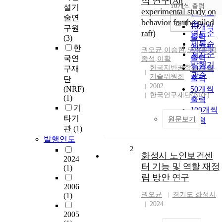
적 연구(An
순
10개씩 출력
설기
내림차순
experimental study on
인기도
술연
behavior for the piled
순
조회
10개씩
구원
raft)
연도순
출력
(3)
제목순
20개씩
한
권오균
,
이승현
,
오세붕
,
임
저자순
출력
국연
종석
,
이활
발행기
한국지반공학회 기초
30개씩
구재
관순
기술위원회
출력
단
2002
(NRF)
50개씩
한국연구재단(NRF)
(1)
출력
기
100개씩
타기
원문보기
출력
관
(1)
발행연도
2
화성시 노인보건센
2024
터 기능 및 역할 재정
(1)
립 방안 연구
2006
권오균
경기도 화성시
(1)
2024
2005