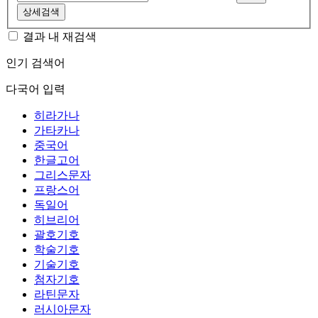
상세검색
결과 내 재검색
인기 검색어
다국어 입력
히라가나
가타카나
중국어
한글고어
그리스문자
프랑스어
독일어
히브리어
괄호기호
학술기호
기술기호
첨자기호
라틴문자
러시아문자