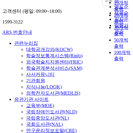
순
조회
10개씩
연도순
출력
고객센터 (평일: 09:00~18:00)
제목순
20개씩
저자순
출력
1599-3122
발행기
30개씩
관순
ARS 번호안내
출력
50개씩
관련누리집
출력
대학공개강의(KOCW)
100개씩
학술정보통계시스템(Rinfo)
출력
외국학술지지원센터(FRIC)
학술관계분석서비스(SAM)
사서커뮤니티
기관회원
지식나눔(LOOK)
의학전자도서관(MEDLIS)
유관기관 사이트
교육부(MOE)
국립장애인도서관(NLD)
국립중앙도서관(NL)
국회도서관(NAL)
연구윤리정보포털(CRE)