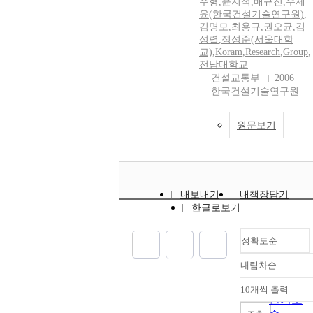
주형
,
윤지석
,
배규진
,
우제
윤(한국건설기술연구원)
,
김명모
,
최용규
,
권오균
,
김
성렬
,
정성준(서울대학
교)
,
Koram
,
Research
,
Group
,
전남대학교
건설교통부
2006
한국건설기술연구원
원문보기
내보내기
내책장담기
한글로보기
정확도순
내림차순
정확도
순
10개씩 출력
내림차순
인기도