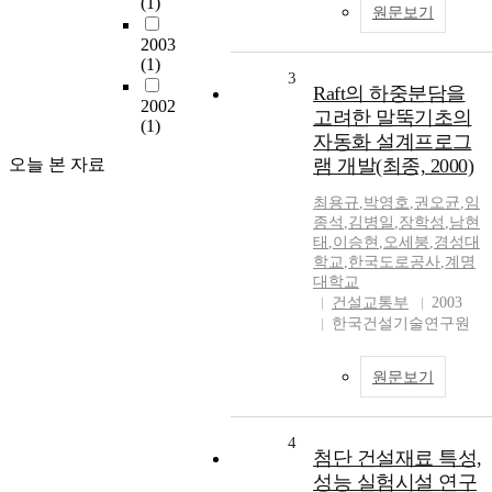
(1)
원문보기
2003
(1)
3
Raft의 하중분담을
2002
고려한 말뚝기초의
(1)
자동화 설계프로그
오늘 본 자료
램 개발(최종, 2000)
최용규
,
박영호
,
권오균
,
임
종석
,
김병일
,
장학성
,
남현
태
,
이승현
,
오세붕
,
경성대
학교
,
한국도로공사
,
계명
대학교
건설교통부
2003
한국건설기술연구원
원문보기
4
첨단 건설재료 특성,
성능 실험시설 연구