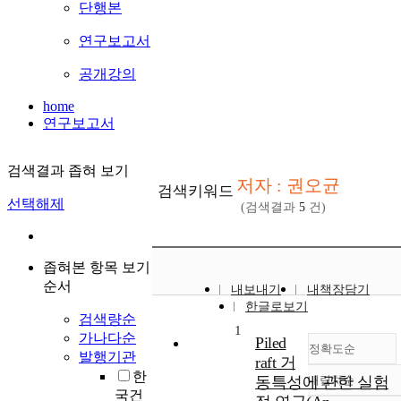
단행본
연구보고서
공개강의
home
연구보고서
검색결과 좁혀 보기
저자 : 권오균
검색키워드
선택해제
(검색결과
5
건)
좁혀본 항목 보기
순서
내보내기
내책장담기
한글로보기
검색량순
1
가나다순
Piled
정확도순
발행기관
raft 거
한
동특성에 관한 실험
내림차순
정확도
국건