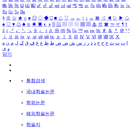
㎒
㎓
㎔
Ω
㏀
㏁
㎊
㎋
㎌
㏖
㏅
㎭
㎮
㎯
㏛
㎩
㎪
㎫
㎬
㏝
㏐
㏓
㏃
㏉
㏜
㏆
§
※
☆
★
○
●
◎
◇
◆
□
■
△
▽
→
←
↑
↓
↔
〓
◁
◀
▷
▶
♤
♠
♡
♥
♧
♣
⊙
◈
▣
◐
◑
▒
▤
▥
▨
▧
▦
▩
♨
☏
☎
☜
☞
¶
†
‡
↕
↗
↙
↖
↘
♭
♩
♪
♬
㉿
㈜
№
㏇
™
㏂
㏘
℡
＃
＆
＊
＠
ª
º
ⅰ
ⅱ
ⅲ
ⅳ
ⅴ
ⅵ
ⅶ
ⅷ
ⅸ
ⅹ
Ⅰ
Ⅱ
Ⅲ
Ⅳ
Ⅴ
Ⅵ
Ⅶ
Ⅷ
Ⅸ
Ⅹ
ا
ب
ت
ث
ج
ح
خ
د
ذ
ر
ز
س
ش
ص
ض
ط
ظ
ع
غ
ف
ق
ک
ل
م
ن
ه
و
ی
닫기
통합검색
국내학술논문
학위논문
해외학술논문
학술지