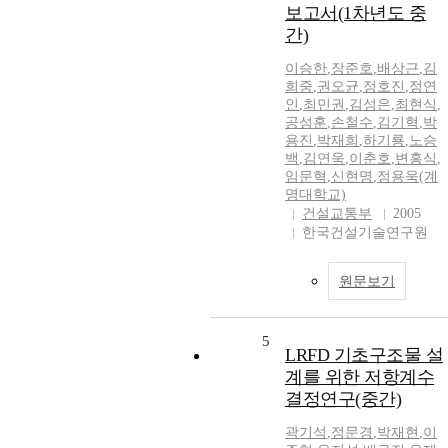
보고서(1차년도 중
간)
이승한
,
장준호
,
배상근
,
김
희중
,
권오균
,
정호진
,
정연
인
,
최민권
,
김성은
,
최현식
,
공성훈
,
손철수
,
김기혁
,
박
용진
,
박재희
,
하기룡
,
노승
백
,
김연욱
,
이춘호
,
변홍식
,
임문혁
,
신현명
,
정용욱(계
명대학교)
건설교통부
2005
한국건설기술연구원
원문보기
5
LRFD 기초구조물 설
계를 위한 저항계수
결정연구(중간)
곽기석
,
정문경
,
박재현
,
이