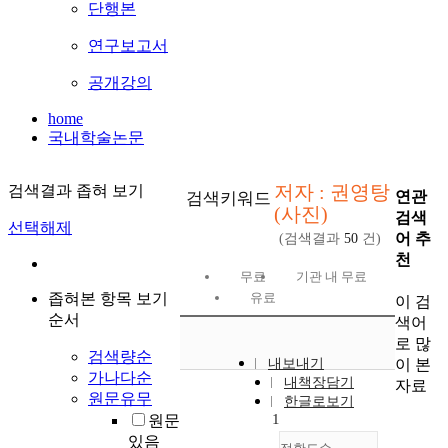
단행본
연구보고서
공개강의
home
국내학술논문
저자 : 권영탕
검색결과 좁혀 보기
연관
검색키워드
(사진)
검색
선택해제
어 추
(검색결과
50
건)
천
무료
기관 내 무료
좁혀본 항목 보기
유료
이 검
순서
색어
로 많
검색량순
이 본
내보내기
가나다순
내책장담기
자료
원문유무
한글로보기
1
원문
있음