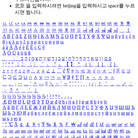
北京 을 입력하시려면
beijing
을 입력하시고 space를 누르
시면 됩니다.
ㅥ
ㅦ
ㅧ
ㅨ
ㅩ
ㅪ
ㅫ
ㅬ
ㅭ
ㅮ
ㅯ
ㅰ
ㅱ
ㅲ
ㅳ
ㅴ
ㅵ
ㅶ
ㅷ
ㅸ
ㅹ
ㅺ
ㅻ
ㅼ
ㅽ
ㅾ
ㅿ
ㆀ
ㆁ
ㆂ
ㆃ
ㆄ
ㆅ
ㆆ
ㆇ
ㆈ
ㆉ
ㆊ
ㆋ
ㆌ
ㆍ
ㆎ
Α
Β
Γ
Δ
Ε
Ζ
Η
Θ
Ι
Κ
Λ
Μ
Ν
Ξ
Ο
Π
Ρ
Σ
Τ
Υ
Φ
Χ
Ψ
Ω
α
β
γ
δ
ε
ζ
η
θ
ι
κ
λ
μ
ν
ξ
ο
π
ρ
σ
τ
υ
φ
χ
ψ
ω
á
à
Á
À
é
è
É
È
ç
Ç
ê
Ä
Ö
Ü
ä
ö
ü
ß
ְ
ֳ
ֲ
ֱ
ָ
ַ
ֵ
ֶ
ִ
ֹ
ּ
ֻ
ׂ
ׁ
ּ
ב
ה
נ
מ
צ
ת
ץ
ש
ד
ג
כ
ע
י
ח
ל
ך
ף
ק
ר
א
ט
ו
ן
ם
פ
‘
’
“
”
〔
〕
〈
〉
「
」
『
』
【
】
＂
（
）
［
］
｛
｝
±
×
÷
≠
≤
≥
∞
∴
♂
♀
∠
⊥
⌒
∂
∇
≡
≒
≪
≫
√
∽
∝
∵
∫
∬
∈
∋
⊆
⊇
⊂
⊃
∪
∩
∧
∨
￢
⇒
⇔
∀
∃
∮
∑
∏
＋
－
＜
＝
＞
、
。
·
‥
…
¨
〃
―
∥
＼
∼
´
～
ˇ
˘
˝
˚
˙
¸
˛
¡
¿
ː
！
＇
，
．
／
：
；
？
＾
＿
｀
｜
½
⅓
⅔
¼
¾
⅛
⅜
⅝
⅞
¹
²
³
⁴
ⁿ
₁
₂
₃
₄
Æ
Ð
Ħ
Ĳ
Ł
Ø
Œ
Þ
Ŧ
Ŋ
æ
đ
ð
ħ
ı
ĳ
ĸ
ŀ
ł
ø
œ
ß
þ
ŧ
ŋ
ŉ
А
Б
В
Г
Д
Е
Ё
Ж
З
И
Й
К
Л
М
Н
О
П
Р
С
Т
У
Ф
Х
Ц
Ч
Ш
Щ
Ъ
Ы
Ь
Э
Ю
Я
а
б
в
г
д
е
ё
ж
з
и
й
к
л
м
н
о
п
р
с
т
у
ф
х
ц
ч
ш
щ
ъ
ы
ь
э
ю
я
′
″
℃
Å
￠
￡
￥
¤
℉
‰
＄
％
Ｆ
￦
㎕
㎖
㎗
ℓ
㎘
㏄
㎣
㎤
㎥
㎦
㎙
㎚
㎛
㎜
㎝
㎞
㎟
㎠
㎡
㎢
㏊
㎍
㎎
㎏
㏏
㎈
㎉
㏈
㎧
㎨
㎰
㎱
㎲
㎳
㎴
㎵
㎶
㎷
㎸
㎹
㎀
㎁
㎂
㎃
㎄
㎺
㎻
㎽
㎾
㎿
㎐
㎑