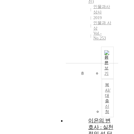
진
)
인물과사
상사
2019
인물과 사
상
Vol.-
No.253
원
문
보
8
기
복
사/
대
출
신
청
이은의 변
호사 : 실천
적인 성 담