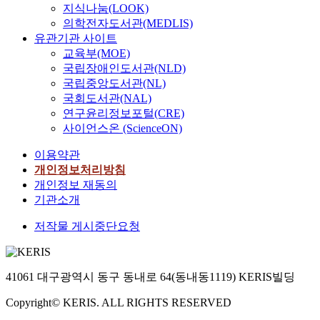
지식나눔(LOOK)
의학전자도서관(MEDLIS)
유관기관 사이트
교육부(MOE)
국립장애인도서관(NLD)
국립중앙도서관(NL)
국회도서관(NAL)
연구윤리정보포털(CRE)
사이언스온 (ScienceON)
이용약관
개인정보처리방침
개인정보 재동의
기관소개
저작물 게시중단요청
41061 대구광역시 동구 동내로 64(동내동1119) KERIS빌딩
Copyright© KERIS. ALL RIGHTS RESERVED