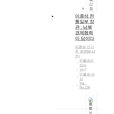
신
청
이종석 전
통일부 장
관 : 남북
경제협력
이 답이다
이종석
,
신기
주
,
권영탕
(
사
진
)
인물과사
상사
2017
인물과 사
상
Vol.-
No.236
원
문
보