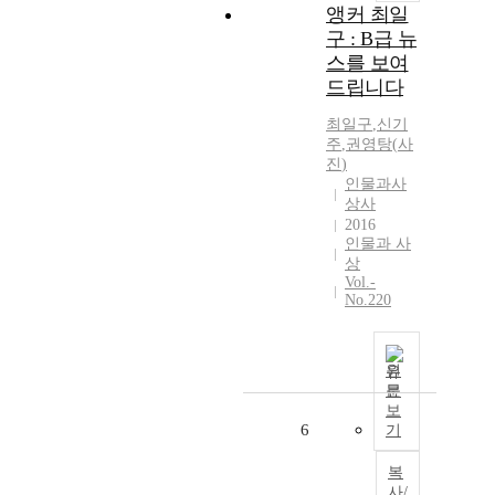
앵커 최일
구 : B급 뉴
스를 보여
드립니다
최일구
,
신기
주
,
권영탕
(
사
진
)
인물과사
상사
2016
인물과 사
상
Vol.-
No.220
원
문
보
6
기
복
사/