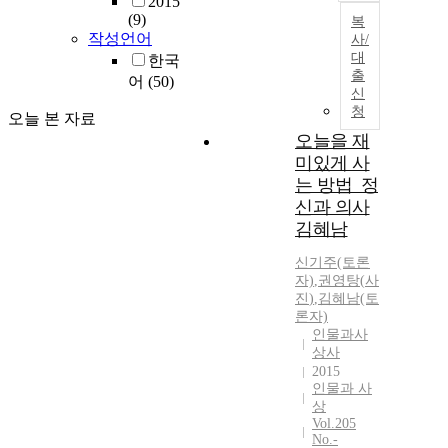
2015
(9)
복
작성언어
사/
대
한국
출
어
(50)
신
청
오늘 본 자료
오늘을 재
미있게 사
는 방법_정
신과 의사
김혜남
신기주(토론
자)
,
권영탕
(
사
진
)
,
김혜남(토
론자)
인물과사
상사
2015
인물과 사
상
Vol.205
No.-