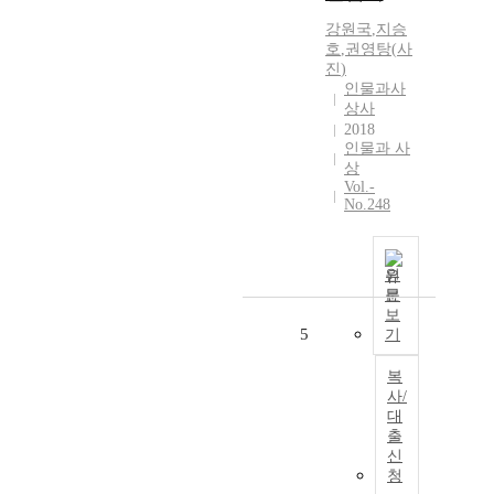
강원국
,
지승
호
,
권영탕
(
사
진
)
인물과사
상사
2018
인물과 사
상
Vol.-
No.248
원
문
보
5
기
복
사/
대
출
신
청