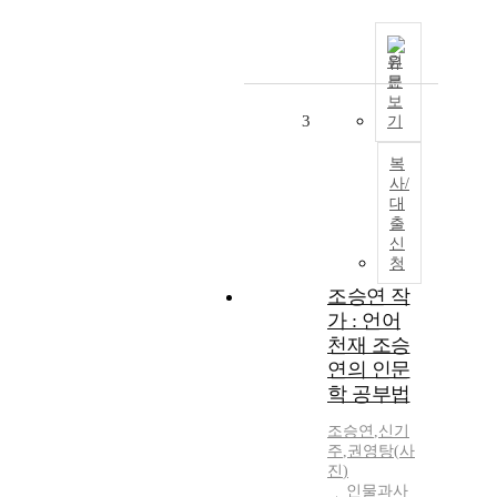
원
문
보
3
기
복
사/
대
출
신
청
조승연 작
가 : 언어
천재 조승
연의 인문
학 공부법
조승연
,
신기
주
,
권영탕
(
사
진
)
인물과사