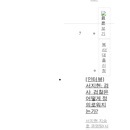
원
문
보
7
기
복
사/
대
출
신
청
[인터뷰]
서지현: 검
사_검찰은
어떻게 정
의로워지
는가?
서지현
,
지승
호
,
권영탕
(
사