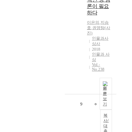
론이 필요
하다
이은의
,
지승
호
,
권영탕
(
사
진
)
인물과사
상사
2018
인물과 사
상
Vol.-
No.238
원
문
보
9
기
복
사/
대
출