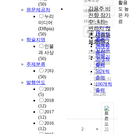
정확도순
활용
(50)
강용주 비
도 높
원문제공처
내림차순
정확도
전향 장기
은 자
누리
순
료
10개씩 출력
수 : 나는
미디어
내림차순
인기도
변하지 않
(DBpia)
순
조회
10개씩
(50)
은 사회와
연도순
학술지명
출력
불화한다
제목순
인물
20개씩
저자순
지승호
,
권영
과 사상
출력
발행기
탕
(
사진
)
(50)
30개씩
인물과사
관순
주제분류
출력
상사
기타
50개씩
2018
(50)
출력
인물과 사
발행연도
100개씩
상
2019
Vol.-
출력
No.240
(5)
2018
(12)
2017
원
(12)
문
2016
보
(12)
2
기