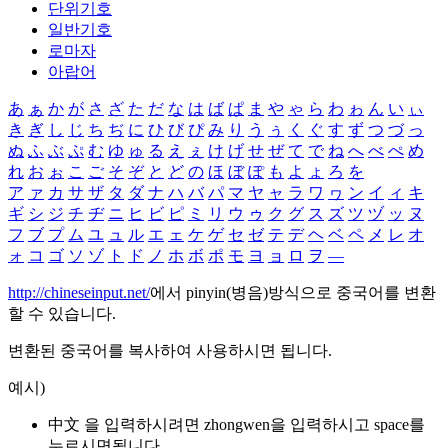
단위기호
일반기호
로마자
아랍어
あ
ぁ
か
が
さ
ざ
た
だ
な
は
ば
ぱ
ま
や
ゃ
ら
わ
ゎ
ん
い
ぃ
き
ぎ
し
じ
ち
ぢ
に
ひ
び
ぴ
み
り
う
ぅ
く
ぐ
す
ず
つ
づ
っ
ぬ
ふ
ぶ
ぷ
む
ゆ
ゅ
る
え
ぇ
け
げ
せ
ぜ
て
で
ね
へ
べ
ぺ
め
れ
お
ぉ
こ
ご
そ
ぞ
と
ど
の
ほ
ぼ
ぽ
も
よ
ょ
ろ
を
ア
ァ
カ
サ
ザ
タ
ダ
ナ
ハ
バ
パ
マ
ヤ
ャ
ラ
ワ
ヮ
ン
イ
ィ
キ
ギ
シ
ジ
チ
ヂ
ニ
ヒ
ビ
ピ
ミ
リ
ウ
ゥ
ク
グ
ス
ズ
ツ
ヅ
ッ
ヌ
フ
ブ
プ
ム
ユ
ュ
ル
エ
ェ
ケ
ゲ
セ
ゼ
テ
デ
ヘ
ベ
ペ
メ
レ
オ
ォ
コ
ゴ
ソ
ゾ
ト
ド
ノ
ホ
ボ
ポ
モ
ヨ
ョ
ロ
ヲ
―
http://chineseinput.net/
에서 pinyin(병음)방식으로 중국어를 변환
할 수 있습니다.
변환된 중국어를 복사하여 사용하시면 됩니다.
예시)
中文 을 입력하시려면
zhongwen
을 입력하시고 space를
누르시면됩니다.