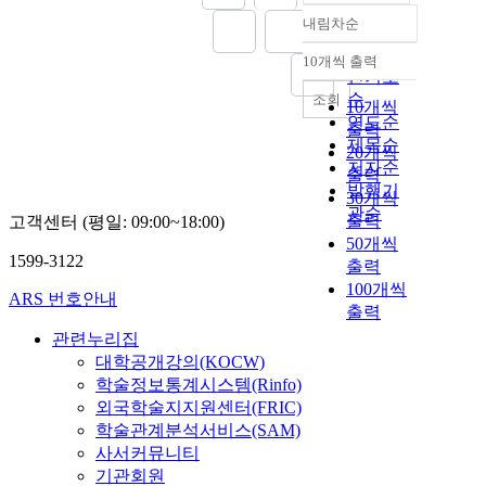
내림차순
정확도
순
10개씩 출력
내림차순
인기도
순
조회
10개씩
연도순
출력
제목순
20개씩
저자순
출력
발행기
30개씩
관순
출력
고객센터 (평일: 09:00~18:00)
50개씩
1599-3122
출력
100개씩
ARS 번호안내
출력
관련누리집
대학공개강의(KOCW)
학술정보통계시스템(Rinfo)
외국학술지지원센터(FRIC)
학술관계분석서비스(SAM)
사서커뮤니티
기관회원