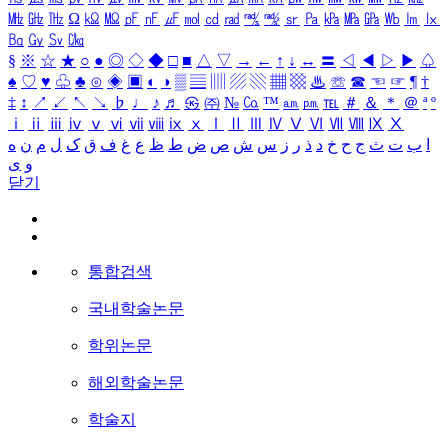
㎒
㎓
㎔
Ω
㏀
㏁
㎊
㎋
㎌
㏖
㏅
㎭
㎮
㎯
㏛
㎩
㎪
㎫
㎬
㏝
㏐
㏓
㏃
㏉
㏜
㏆
§
※
☆
★
○
●
◎
◇
◆
□
■
△
▽
→
←
↑
↓
↔
〓
◁
◀
▷
▶
♤
♠
♡
♥
♧
♣
⊙
◈
▣
◐
◑
▒
▤
▥
▨
▧
▦
▩
♨
☏
☎
☜
☞
¶
†
‡
↕
↗
↙
↖
↘
♭
♩
♪
♬
㉿
㈜
№
㏇
™
㏂
㏘
℡
＃
＆
＊
＠
ª
º
ⅰ
ⅱ
ⅲ
ⅳ
ⅴ
ⅵ
ⅶ
ⅷ
ⅸ
ⅹ
Ⅰ
Ⅱ
Ⅲ
Ⅳ
Ⅴ
Ⅵ
Ⅶ
Ⅷ
Ⅸ
Ⅹ
ا
ب
ت
ث
ج
ح
خ
د
ذ
ر
ز
س
ش
ص
ض
ط
ظ
ع
غ
ف
ق
ک
ل
م
ن
ه
و
ی
닫기
통합검색
국내학술논문
학위논문
해외학술논문
학술지