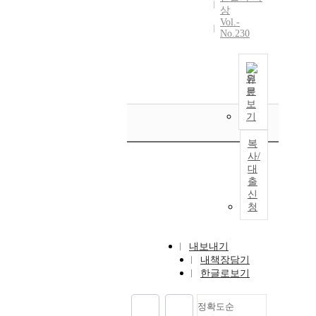
상
Vol.-
No.230
원
문
보
기
복
사/
대
출
신
청
내보내기
내책장담기
한글로보기
정확도순