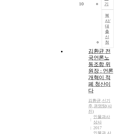
10
기
복
사/
대
출
신
청
김환균 전
국언론노
동조합 위
원장 : 언론
개혁이 적
폐 청산이
다
김환균
,
신기
주
,
권영탕
(
사
진
)
인물과사
상사
2017
인물과 사