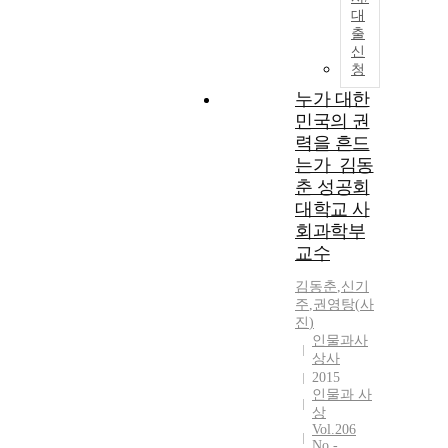
대
출
신
청
누가 대한
민국의 권
력을 흔드
는가_김동
춘 성공회
대학교 사
회과학부
교수
김동춘
,
신기
주
,
권영탕
(
사
진
)
인물과사
상사
2015
인물과 사
상
Vol.206
No.-