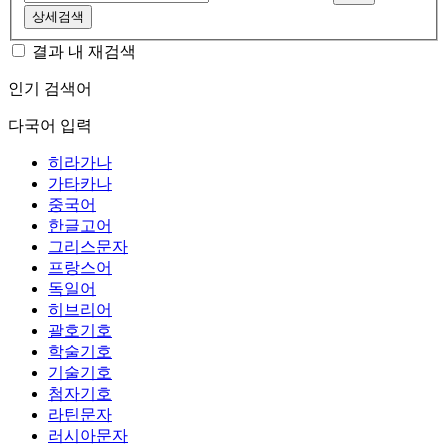
상세검색
결과 내 재검색
인기 검색어
다국어 입력
히라가나
가타카나
중국어
한글고어
그리스문자
프랑스어
독일어
히브리어
괄호기호
학술기호
기술기호
첨자기호
라틴문자
러시아문자