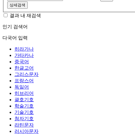
상세검색
결과 내 재검색
인기 검색어
다국어 입력
히라가나
가타카나
중국어
한글고어
그리스문자
프랑스어
독일어
히브리어
괄호기호
학술기호
기술기호
첨자기호
라틴문자
러시아문자