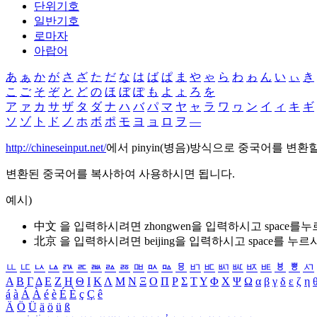
단위기호
일반기호
로마자
아랍어
あ
ぁ
か
が
さ
ざ
た
だ
な
は
ば
ぱ
ま
や
ゃ
ら
わ
ゎ
ん
い
ぃ
き
こ
ご
そ
ぞ
と
ど
の
ほ
ぼ
ぽ
も
よ
ょ
ろ
を
ア
ァ
カ
サ
ザ
タ
ダ
ナ
ハ
バ
パ
マ
ヤ
ャ
ラ
ワ
ヮ
ン
イ
ィ
キ
ギ
ソ
ゾ
ト
ド
ノ
ホ
ボ
ポ
モ
ヨ
ョ
ロ
ヲ
―
http://chineseinput.net/
에서 pinyin(병음)방식으로 중국어를 변환
변환된 중국어를 복사하여 사용하시면 됩니다.
예시)
中文 을 입력하시려면
zhongwen
을 입력하시고 space를
北京 을 입력하시려면
beijing
을 입력하시고 space를 누르
ㅥ
ㅦ
ㅧ
ㅨ
ㅩ
ㅪ
ㅫ
ㅬ
ㅭ
ㅮ
ㅯ
ㅰ
ㅱ
ㅲ
ㅳ
ㅴ
ㅵ
ㅶ
ㅷ
ㅸ
ㅹ
ㅺ
Α
Β
Γ
Δ
Ε
Ζ
Η
Θ
Ι
Κ
Λ
Μ
Ν
Ξ
Ο
Π
Ρ
Σ
Τ
Υ
Φ
Χ
Ψ
Ω
α
β
γ
δ
ε
ζ
η
á
à
Á
À
é
è
É
È
ç
Ç
ê
Ä
Ö
Ü
ä
ö
ü
ß