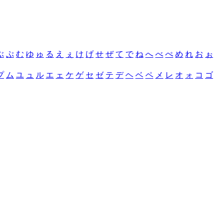
ぶ
ぷ
む
ゆ
ゅ
る
え
ぇ
け
げ
せ
ぜ
て
で
ね
へ
べ
ぺ
め
れ
お
ぉ
プ
ム
ユ
ュ
ル
エ
ェ
ケ
ゲ
セ
ゼ
テ
デ
ヘ
ベ
ペ
メ
レ
オ
ォ
コ
ゴ