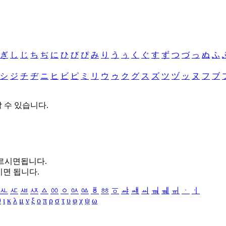
ぎ
し
じ
ち
ぢ
に
ひ
び
ぴ
み
り
う
ぅ
く
ぐ
す
ず
つ
づ
っ
ぬ
ふ
シ
ジ
チ
ヂ
ニ
ヒ
ビ
ピ
ミ
リ
ウ
ゥ
ク
グ
ス
ズ
ツ
ヅ
ッ
ヌ
フ
ブ
할 수 있습니다.
누르시면됩니다.
시면 됩니다.
ㅻ
ㅼ
ㅽ
ㅾ
ㅿ
ㆀ
ㆁ
ㆂ
ㆃ
ㆄ
ㆅ
ㆆ
ㆇ
ㆈ
ㆉ
ㆊ
ㆋ
ㆌ
ㆍ
ㆎ
θ
ι
κ
λ
μ
ν
ξ
ο
π
ρ
σ
τ
υ
φ
χ
ψ
ω