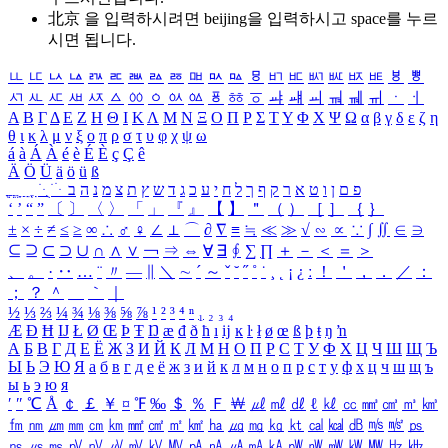
北京 을 입력하시려면
beijing
을 입력하시고 space를 누르
시면 됩니다.
ㅥ
ㅦ
ㅧ
ㅨ
ㅩ
ㅪ
ㅫ
ㅬ
ㅭ
ㅮ
ㅯ
ㅰ
ㅱ
ㅲ
ㅳ
ㅴ
ㅵ
ㅶ
ㅷ
ㅸ
ㅹ
ㅺ
ㅻ
ㅼ
ㅽ
ㅾ
ㅿ
ㆀ
ㆁ
ㆂ
ㆃ
ㆄ
ㆅ
ㆆ
ㆇ
ㆈ
ㆉ
ㆊ
ㆋ
ㆌ
ㆍ
ㆎ
Α
Β
Γ
Δ
Ε
Ζ
Η
Θ
Ι
Κ
Λ
Μ
Ν
Ξ
Ο
Π
Ρ
Σ
Τ
Υ
Φ
Χ
Ψ
Ω
α
β
γ
δ
ε
ζ
η
θ
ι
κ
λ
μ
ν
ξ
ο
π
ρ
σ
τ
υ
φ
χ
ψ
ω
á
à
Á
À
é
è
É
È
ç
Ç
ê
Ä
Ö
Ü
ä
ö
ü
ß
ְ
ֳ
ֲ
ֱ
ָ
ַ
ֵ
ֶ
ִ
ֹ
ּ
ֻ
ׂ
ׁ
ּ
ב
ה
נ
מ
צ
ת
ץ
ש
ד
ג
כ
ע
י
ח
ל
ך
ף
ק
ר
א
ט
ו
ן
ם
פ
‘
’
“
”
〔
〕
〈
〉
「
」
『
』
【
】
＂
（
）
［
］
｛
｝
±
×
÷
≠
≤
≥
∞
∴
♂
♀
∠
⊥
⌒
∂
∇
≡
≒
≪
≫
√
∽
∝
∵
∫
∬
∈
∋
⊆
⊇
⊂
⊃
∪
∩
∧
∨
￢
⇒
⇔
∀
∃
∮
∑
∏
＋
－
＜
＝
＞
、
。
·
‥
…
¨
〃
―
∥
＼
∼
´
～
ˇ
˘
˝
˚
˙
¸
˛
¡
¿
ː
！
＇
，
．
／
：
；
？
＾
＿
｀
｜
½
⅓
⅔
¼
¾
⅛
⅜
⅝
⅞
¹
²
³
⁴
ⁿ
₁
₂
₃
₄
Æ
Ð
Ħ
Ĳ
Ł
Ø
Œ
Þ
Ŧ
Ŋ
æ
đ
ð
ħ
ı
ĳ
ĸ
ŀ
ł
ø
œ
ß
þ
ŧ
ŋ
ŉ
А
Б
В
Г
Д
Е
Ё
Ж
З
И
Й
К
Л
М
Н
О
П
Р
С
Т
У
Ф
Х
Ц
Ч
Ш
Щ
Ъ
Ы
Ь
Э
Ю
Я
а
б
в
г
д
е
ё
ж
з
и
й
к
л
м
н
о
п
р
с
т
у
ф
х
ц
ч
ш
щ
ъ
ы
ь
э
ю
я
′
″
℃
Å
￠
￡
￥
¤
℉
‰
＄
％
Ｆ
￦
㎕
㎖
㎗
ℓ
㎘
㏄
㎣
㎤
㎥
㎦
㎙
㎚
㎛
㎜
㎝
㎞
㎟
㎠
㎡
㎢
㏊
㎍
㎎
㎏
㏏
㎈
㎉
㏈
㎧
㎨
㎰
㎱
㎲
㎳
㎴
㎵
㎶
㎷
㎸
㎹
㎀
㎁
㎂
㎃
㎄
㎺
㎻
㎽
㎾
㎿
㎐
㎑