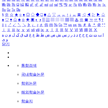
㎒
㎓
㎔
Ω
㏀
㏁
㎊
㎋
㎌
㏖
㏅
㎭
㎮
㎯
㏛
㎩
㎪
㎫
㎬
㏝
㏐
㏓
㏃
㏉
㏜
㏆
§
※
☆
★
○
●
◎
◇
◆
□
■
△
▽
→
←
↑
↓
↔
〓
◁
◀
▷
▶
♤
♠
♡
♥
♧
♣
⊙
◈
▣
◐
◑
▒
▤
▥
▨
▧
▦
▩
♨
☏
☎
☜
☞
¶
†
‡
↕
↗
↙
↖
↘
♭
♩
♪
♬
㉿
㈜
№
㏇
™
㏂
㏘
℡
＃
＆
＊
＠
ª
º
ⅰ
ⅱ
ⅲ
ⅳ
ⅴ
ⅵ
ⅶ
ⅷ
ⅸ
ⅹ
Ⅰ
Ⅱ
Ⅲ
Ⅳ
Ⅴ
Ⅵ
Ⅶ
Ⅷ
Ⅸ
Ⅹ
ا
ب
ت
ث
ج
ح
خ
د
ذ
ر
ز
س
ش
ص
ض
ط
ظ
ع
غ
ف
ق
ک
ل
م
ن
ه
و
ی
닫기
통합검색
국내학술논문
학위논문
해외학술논문
학술지