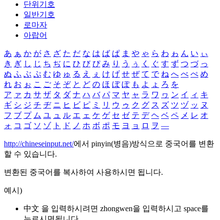
단위기호
일반기호
로마자
아랍어
あ
ぁ
か
が
さ
ざ
た
だ
な
は
ば
ぱ
ま
や
ゃ
ら
わ
ゎ
ん
い
ぃ
き
ぎ
し
じ
ち
ぢ
に
ひ
び
ぴ
み
り
う
ぅ
く
ぐ
す
ず
つ
づ
っ
ぬ
ふ
ぶ
ぷ
む
ゆ
ゅ
る
え
ぇ
け
げ
せ
ぜ
て
で
ね
へ
べ
ぺ
め
れ
お
ぉ
こ
ご
そ
ぞ
と
ど
の
ほ
ぼ
ぽ
も
よ
ょ
ろ
を
ア
ァ
カ
サ
ザ
タ
ダ
ナ
ハ
バ
パ
マ
ヤ
ャ
ラ
ワ
ヮ
ン
イ
ィ
キ
ギ
シ
ジ
チ
ヂ
ニ
ヒ
ビ
ピ
ミ
リ
ウ
ゥ
ク
グ
ス
ズ
ツ
ヅ
ッ
ヌ
フ
ブ
プ
ム
ユ
ュ
ル
エ
ェ
ケ
ゲ
セ
ゼ
テ
デ
ヘ
ベ
ペ
メ
レ
オ
ォ
コ
ゴ
ソ
ゾ
ト
ド
ノ
ホ
ボ
ポ
モ
ヨ
ョ
ロ
ヲ
―
http://chineseinput.net/
에서 pinyin(병음)방식으로 중국어를 변환
할 수 있습니다.
변환된 중국어를 복사하여 사용하시면 됩니다.
예시)
中文 을 입력하시려면
zhongwen
을 입력하시고 space를
누르시면됩니다.