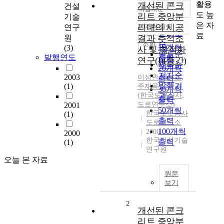
활용
개선된 콘크
건설
내림차순
정확도
도 높
리트 중앙분
기술
순
은 자
리대의 시공
10개씩 출력
연구
내림차순
인기도
료
원
결과 추적조
순
조회
10개씩
(3)
사 및 최적화
연도순
발행연도
출력
연구(I)(중간)
제목순
20개씩
저자순
2003
이성관
,
정봉조
,
출력
발행기
(1)
주재웅
,
권봉경
30개씩
(한국도로공사
,
관순
출력
도로연구소)
2001
50개씩
한국도로공사
(1)
출력
도로연구소
100개씩
2000
2000
한국건설기술
출력
(1)
연구원
오늘 본 자료
원문
보기
2
개선된 콘크
리트 중앙분