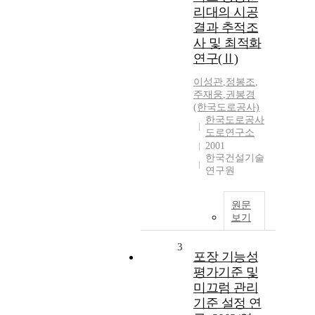
리대의 시공
결과 추적조
사 및 최적화
연구(Ⅱ)
이성관
,
정봉조
,
주재웅
,
권봉경
(한국도로공사)
한국도로공사
도로연구소
2001
한국건설기술
연구원
원문
보기
3
포장 기능성
평가기준 및
미끄럼 관리
기준 설정 연