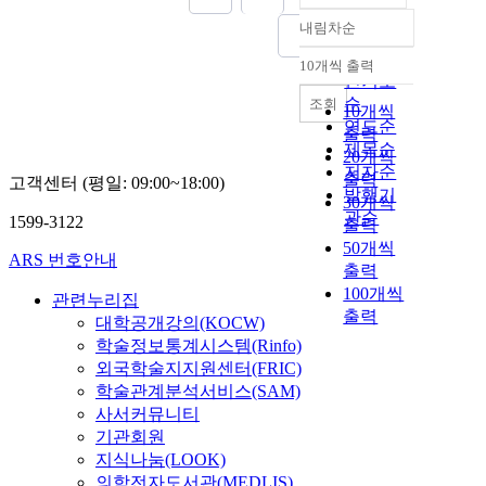
내림차순
정확도
순
10개씩 출력
내림차순
인기도
순
조회
10개씩
연도순
출력
제목순
20개씩
저자순
출력
고객센터 (평일: 09:00~18:00)
발행기
30개씩
관순
1599-3122
출력
50개씩
ARS 번호안내
출력
100개씩
관련누리집
출력
대학공개강의(KOCW)
학술정보통계시스템(Rinfo)
외국학술지지원센터(FRIC)
학술관계분석서비스(SAM)
사서커뮤니티
기관회원
지식나눔(LOOK)
의학전자도서관(MEDLIS)