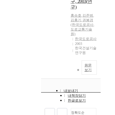
구, 2003(연
구)
홍승호
,
김준범
,
김홍기
,
권봉경
(한국도로공사
,
도로교통기술
원)
한국도로공사
2003
한국건설기술
연구원
원문
보기
내보내기
내책장담기
한글로보기
정확도순