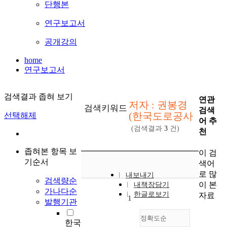
단행본
연구보고서
공개강의
home
연구보고서
검색결과 좁혀 보기
연관
저자 : 권봉경
검색키워드
검색
(한국도로공사
선택해제
어 추
(검색결과
3
건)
천
좁혀본 항목 보
이 검
기순서
색어
로 많
내보내기
검색량순
이 본
내책장담기
가나다순
한글로보기
자료
1
발행기관
정확도순
한국