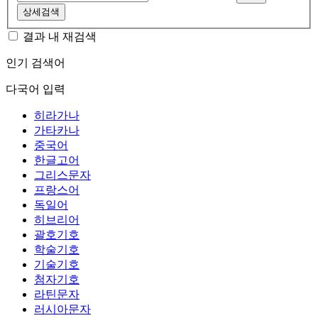
상세검색
결과 내 재검색
인기 검색어
다국어 입력
히라가나
가타카나
중국어
한글고어
그리스문자
프랑스어
독일어
히브리어
괄호기호
학술기호
기술기호
첨자기호
라틴문자
러시아문자