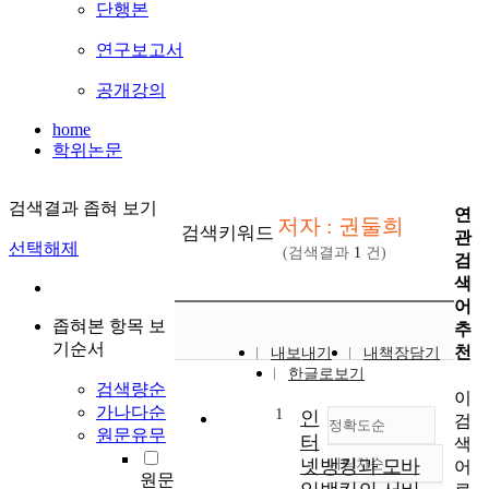
단행본
연구보고서
공개강의
home
학위논문
검색결과 좁혀 보기
연
저자 : 권둘희
검색키워드
관
선택해제
(검색결과
1
건)
검
색
어
좁혀본 항목 보
추
기순서
천
내보내기
내책장담기
한글로보기
검색량순
이
가나다순
1
인
검
정확도순
원문유무
터
색
넷뱅킹과 모바
내림차순
어
정확도
원문