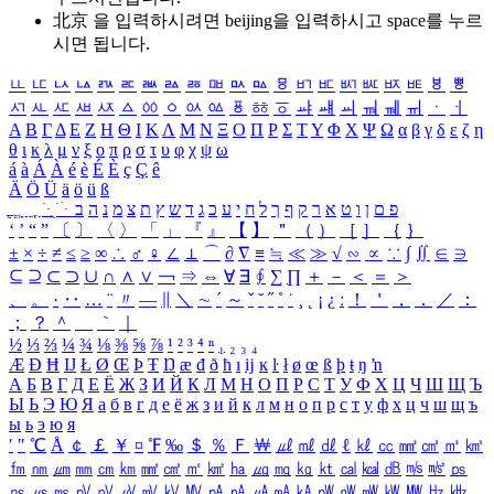
北京 을 입력하시려면
beijing
을 입력하시고 space를 누르
시면 됩니다.
ㅥ
ㅦ
ㅧ
ㅨ
ㅩ
ㅪ
ㅫ
ㅬ
ㅭ
ㅮ
ㅯ
ㅰ
ㅱ
ㅲ
ㅳ
ㅴ
ㅵ
ㅶ
ㅷ
ㅸ
ㅹ
ㅺ
ㅻ
ㅼ
ㅽ
ㅾ
ㅿ
ㆀ
ㆁ
ㆂ
ㆃ
ㆄ
ㆅ
ㆆ
ㆇ
ㆈ
ㆉ
ㆊ
ㆋ
ㆌ
ㆍ
ㆎ
Α
Β
Γ
Δ
Ε
Ζ
Η
Θ
Ι
Κ
Λ
Μ
Ν
Ξ
Ο
Π
Ρ
Σ
Τ
Υ
Φ
Χ
Ψ
Ω
α
β
γ
δ
ε
ζ
η
θ
ι
κ
λ
μ
ν
ξ
ο
π
ρ
σ
τ
υ
φ
χ
ψ
ω
á
à
Á
À
é
è
É
È
ç
Ç
ê
Ä
Ö
Ü
ä
ö
ü
ß
ְ
ֳ
ֲ
ֱ
ָ
ַ
ֵ
ֶ
ִ
ֹ
ּ
ֻ
ׂ
ׁ
ּ
ב
ה
נ
מ
צ
ת
ץ
ש
ד
ג
כ
ע
י
ח
ל
ך
ף
ק
ר
א
ט
ו
ן
ם
פ
‘
’
“
”
〔
〕
〈
〉
「
」
『
』
【
】
＂
（
）
［
］
｛
｝
±
×
÷
≠
≤
≥
∞
∴
♂
♀
∠
⊥
⌒
∂
∇
≡
≒
≪
≫
√
∽
∝
∵
∫
∬
∈
∋
⊆
⊇
⊂
⊃
∪
∩
∧
∨
￢
⇒
⇔
∀
∃
∮
∑
∏
＋
－
＜
＝
＞
、
。
·
‥
…
¨
〃
―
∥
＼
∼
´
～
ˇ
˘
˝
˚
˙
¸
˛
¡
¿
ː
！
＇
，
．
／
：
；
？
＾
＿
｀
｜
½
⅓
⅔
¼
¾
⅛
⅜
⅝
⅞
¹
²
³
⁴
ⁿ
₁
₂
₃
₄
Æ
Ð
Ħ
Ĳ
Ł
Ø
Œ
Þ
Ŧ
Ŋ
æ
đ
ð
ħ
ı
ĳ
ĸ
ŀ
ł
ø
œ
ß
þ
ŧ
ŋ
ŉ
А
Б
В
Г
Д
Е
Ё
Ж
З
И
Й
К
Л
М
Н
О
П
Р
С
Т
У
Ф
Х
Ц
Ч
Ш
Щ
Ъ
Ы
Ь
Э
Ю
Я
а
б
в
г
д
е
ё
ж
з
и
й
к
л
м
н
о
п
р
с
т
у
ф
х
ц
ч
ш
щ
ъ
ы
ь
э
ю
я
′
″
℃
Å
￠
￡
￥
¤
℉
‰
＄
％
Ｆ
￦
㎕
㎖
㎗
ℓ
㎘
㏄
㎣
㎤
㎥
㎦
㎙
㎚
㎛
㎜
㎝
㎞
㎟
㎠
㎡
㎢
㏊
㎍
㎎
㎏
㏏
㎈
㎉
㏈
㎧
㎨
㎰
㎱
㎲
㎳
㎴
㎵
㎶
㎷
㎸
㎹
㎀
㎁
㎂
㎃
㎄
㎺
㎻
㎽
㎾
㎿
㎐
㎑