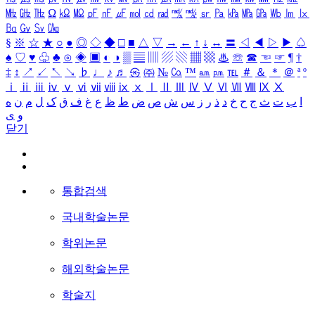
㎒
㎓
㎔
Ω
㏀
㏁
㎊
㎋
㎌
㏖
㏅
㎭
㎮
㎯
㏛
㎩
㎪
㎫
㎬
㏝
㏐
㏓
㏃
㏉
㏜
㏆
§
※
☆
★
○
●
◎
◇
◆
□
■
△
▽
→
←
↑
↓
↔
〓
◁
◀
▷
▶
♤
♠
♡
♥
♧
♣
⊙
◈
▣
◐
◑
▒
▤
▥
▨
▧
▦
▩
♨
☏
☎
☜
☞
¶
†
‡
↕
↗
↙
↖
↘
♭
♩
♪
♬
㉿
㈜
№
㏇
™
㏂
㏘
℡
＃
＆
＊
＠
ª
º
ⅰ
ⅱ
ⅲ
ⅳ
ⅴ
ⅵ
ⅶ
ⅷ
ⅸ
ⅹ
Ⅰ
Ⅱ
Ⅲ
Ⅳ
Ⅴ
Ⅵ
Ⅶ
Ⅷ
Ⅸ
Ⅹ
ا
ب
ت
ث
ج
ح
خ
د
ذ
ر
ز
س
ش
ص
ض
ط
ظ
ع
غ
ف
ق
ک
ل
م
ن
ه
و
ی
닫기
통합검색
국내학술논문
학위논문
해외학술논문
학술지