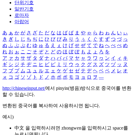
단위기호
일반기호
로마자
아랍어
あ
ぁ
か
が
さ
ざ
た
だ
な
は
ば
ぱ
ま
や
ゃ
ら
わ
ゎ
ん
い
ぃ
き
ぎ
し
じ
ち
ぢ
に
ひ
び
ぴ
み
り
う
ぅ
く
ぐ
す
ず
つ
づ
っ
ぬ
ふ
ぶ
ぷ
む
ゆ
ゅ
る
え
ぇ
け
げ
せ
ぜ
て
で
ね
へ
べ
ぺ
め
れ
お
ぉ
こ
ご
そ
ぞ
と
ど
の
ほ
ぼ
ぽ
も
よ
ょ
ろ
を
ア
ァ
カ
サ
ザ
タ
ダ
ナ
ハ
バ
パ
マ
ヤ
ャ
ラ
ワ
ヮ
ン
イ
ィ
キ
ギ
シ
ジ
チ
ヂ
ニ
ヒ
ビ
ピ
ミ
リ
ウ
ゥ
ク
グ
ス
ズ
ツ
ヅ
ッ
ヌ
フ
ブ
プ
ム
ユ
ュ
ル
エ
ェ
ケ
ゲ
セ
ゼ
テ
デ
ヘ
ベ
ペ
メ
レ
オ
ォ
コ
ゴ
ソ
ゾ
ト
ド
ノ
ホ
ボ
ポ
モ
ヨ
ョ
ロ
ヲ
―
http://chineseinput.net/
에서 pinyin(병음)방식으로 중국어를 변환
할 수 있습니다.
변환된 중국어를 복사하여 사용하시면 됩니다.
예시)
中文 을 입력하시려면
zhongwen
을 입력하시고 space를
누르시면됩니다.