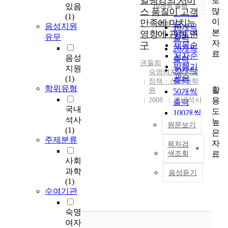
일뱅킹의 서비
로
순
있음
10개씩 출력
내림차순
많
스 품질이 고객
인기도
(1)
이
만족에 미치는
순
조회
음성지원
10개씩
본
영향에 관한 연
연도순
유무
출력
자
구
제목순
20개씩
료
저자순
음성
출력
권둘희
발행기
지원
30개씩
숙명여자대학교
관순
(1)
출력
정책ㆍ산업대학
학위유형
활
원
50개씩
용
2008
국내석사
출력
국내
도
100개씩
석사
높
출력
원문보기
(1)
은
주제분류
자
목차검
정
료
색조회
보
사회
통
과학
음성듣기
신
(1)
기
수여기관
술
의
숙명
발
여자