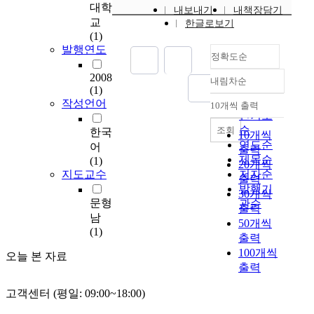
전
대학
내보내기
내책장담기
으
교
한글로보기
로
(1)
인
발행연도
정확도순
하
여
2008
내림차순
인
정확도
(1)
터
순
작성언어
10개씩 출력
내림차순
넷
인기도
과
순
조회
한국
10개씩
모
연도순
어
출력
바
제목순
(1)
20개씩
일
지도교수
저자순
출력
을
발행기
30개씩
활
문형
관순
출력
용
남
50개씩
한
(1)
출력
전
100개씩
자
오늘 본 자료
출력
금
융
고객센터 (평일: 09:00~18:00)
서
비