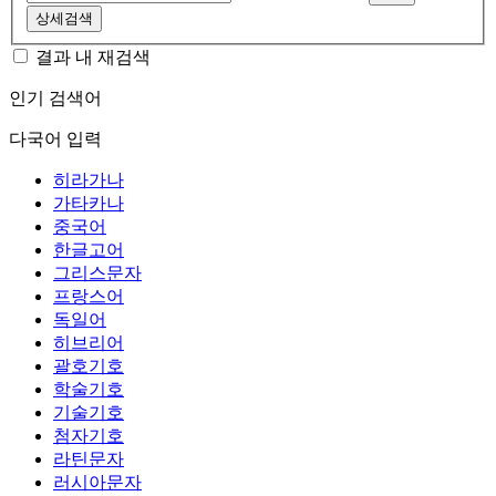
상세검색
결과 내 재검색
인기 검색어
다국어 입력
히라가나
가타카나
중국어
한글고어
그리스문자
프랑스어
독일어
히브리어
괄호기호
학술기호
기술기호
첨자기호
라틴문자
러시아문자