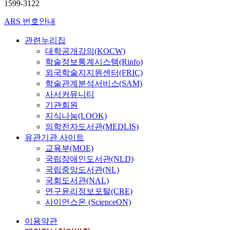
1599-3122
스
가
ARS 번호안내
최
근
관련누리집
몇
대학공개강의(KOCW)
년
학술정보통계시스템(Rinfo)
간
외국학술지지원센터(FRIC)
급
학술관계분석서비스(SAM)
속
사서커뮤니티
하
기관회원
게
지식나눔(LOOK)
확
의학전자도서관(MEDLIS)
대
유관기관 사이트
되
교육부(MOE)
어
국립장애인도서관(NLD)
전
국립중앙도서관(NL)
통
국회도서관(NAL)
적
연구윤리정보포털(CRE)
인
사이언스온 (ScienceON)
은
행
이용약관
거