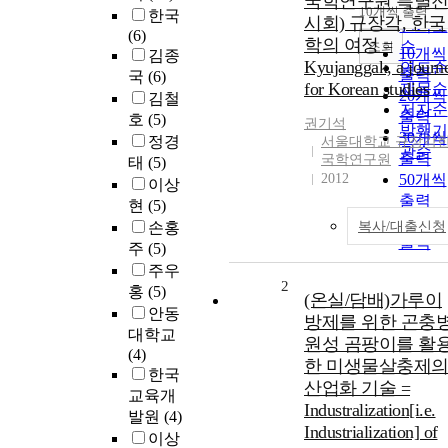
국학연구원 특별
순
10개씩 출력
한국
내림차
시회) 규장각, 한국
인기도
(6)
학의 여정 =
순
조회
10개씩
김종
Kyujanggak, a journ
연도순
출력
국
(6)
for Korean studies
제목순
20개씩
김철
저자순
출력
호
(5)
권기석
발행기
30개씩
정경
서울대학교 규장각
관순
출력
국학연구원
태
(5)
2012
50개씩
이상
출력
현
(5)
100개
손홍
복사/대출신청
출력
주
(5)
주우
2
홍
(5)
(온실/담배)가루이
안동
방제를 위한 곤충
대학교
원성 곰팡이를 활
(4)
한 미생물살충제
한국
산업화 기술 =
교육개
Industralization[i.e.
발원
(4)
Industrialization] of
이상