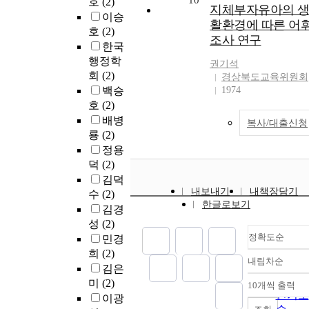
10
호
(2)
지체부자유아의 
이승
활환경에 따른 어
호
(2)
조사 연구
한국
행정학
권기석
회
(2)
경상북도교육위원회
백승
1974
호
(2)
배병
복사/대출신청
룡
(2)
정용
덕
(2)
김덕
내보내기
내책장담기
수
(2)
한글로보기
김경
성
(2)
정확도순
민경
희
(2)
내림차순
정확도
김은
순
미
(2)
10개씩 출력
내림차
인기도
이광