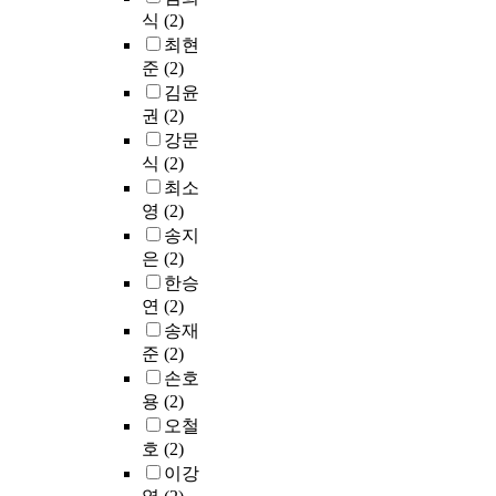
식
(2)
최현
준
(2)
김윤
권
(2)
강문
식
(2)
최소
영
(2)
송지
은
(2)
한승
연
(2)
송재
준
(2)
손호
용
(2)
오철
호
(2)
이강