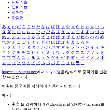
단위기호
일반기호
로마자
아랍어
あ
ぁ
か
が
さ
ざ
た
だ
な
は
ば
ぱ
ま
や
ゃ
ら
わ
ゎ
ん
い
ぃ
き
ぎ
し
じ
ち
ぢ
に
ひ
び
ぴ
み
り
う
ぅ
く
ぐ
す
ず
つ
づ
っ
ぬ
ふ
ぶ
ぷ
む
ゆ
ゅ
る
え
ぇ
け
げ
せ
ぜ
て
で
ね
へ
べ
ぺ
め
れ
お
ぉ
こ
ご
そ
ぞ
と
ど
の
ほ
ぼ
ぽ
も
よ
ょ
ろ
を
ア
ァ
カ
サ
ザ
タ
ダ
ナ
ハ
バ
パ
マ
ヤ
ャ
ラ
ワ
ヮ
ン
イ
ィ
キ
ギ
シ
ジ
チ
ヂ
ニ
ヒ
ビ
ピ
ミ
リ
ウ
ゥ
ク
グ
ス
ズ
ツ
ヅ
ッ
ヌ
フ
ブ
プ
ム
ユ
ュ
ル
エ
ェ
ケ
ゲ
セ
ゼ
テ
デ
ヘ
ベ
ペ
メ
レ
オ
ォ
コ
ゴ
ソ
ゾ
ト
ド
ノ
ホ
ボ
ポ
モ
ヨ
ョ
ロ
ヲ
―
http://chineseinput.net/
에서 pinyin(병음)방식으로 중국어를 변환
할 수 있습니다.
변환된 중국어를 복사하여 사용하시면 됩니다.
예시)
中文 을 입력하시려면
zhongwen
을 입력하시고 space를
누르시면됩니다.