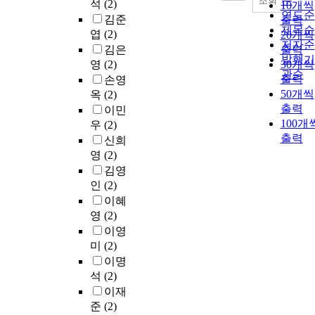
순
조회
석
(2)
10개씩
연도순
김준
출력
제목순
엽
(2)
20개씩
저자순
김은
출력
발행기
영
(2)
30개씩
관순
출력
손영
50개씩
옥
(2)
출력
이민
100개
우
(2)
출력
신희
영
(2)
김영
인
(2)
이혜
영
(2)
이영
미
(2)
이명
석
(2)
이재
준
(2)