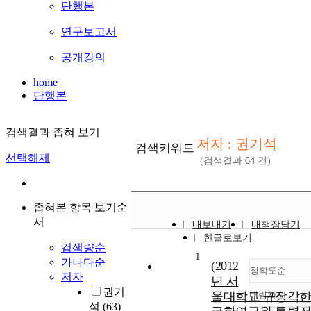
단행본
연구보고서
공개강의
home
단행본
검색결과 좁혀 보기
저자 : 권기석
검색키워드
선택해제
(검색결과
64
건)
좁혀본 항목 보기순
서
내보내기
내책장담기
한글로보기
검색량순
1
가나다순
(2012
정확도순
저자
년 서
권기
울대학교 규장각
내림차순
정확도
석
(63)