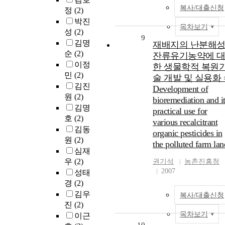
복사/대출신청
정
(2)
박진
목차보기
성
(2)
9
김명
재배지의 난분해
순
(2)
잔류유기농약에 
이정
한 생물학적 복원
민
(2)
술 개발 및 실용화 
김진
Development of
원
(2)
bioremediation and i
김명
practical use for
호
(2)
various recalcitrant
김동
organic pesticides in
원
(2)
the polluted farm lan
심재
우
(2)
권기석
농촌진흥청
2007
성태
경
(2)
김우
복사/대출신청
진
(2)
목차보기
이근