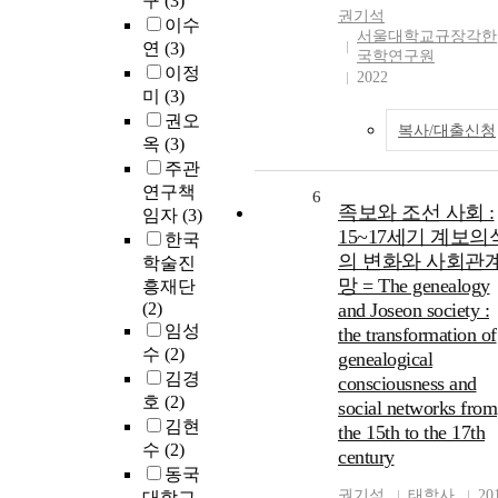
구
(3)
권기석
이수
서울대학교규장각한
연
(3)
국학연구원
이정
2022
미
(3)
권오
복사/대출신청
옥
(3)
주관
연구책
6
족보와 조선 사회 :
임자
(3)
15~17세기 계보의
한국
의 변화와 사회관
학술진
망 = The genealogy
흥재단
(2)
and Joseon society :
임성
the transformation of
수
(2)
genealogical
김경
consciousness and
호
(2)
social networks from
김현
the 15th to the 17th
수
(2)
century
동국
권기석
태학사
20
대학교