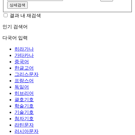
상세검색
결과 내 재검색
인기 검색어
다국어 입력
히라가나
가타카나
중국어
한글고어
그리스문자
프랑스어
독일어
히브리어
괄호기호
학술기호
기술기호
첨자기호
라틴문자
러시아문자