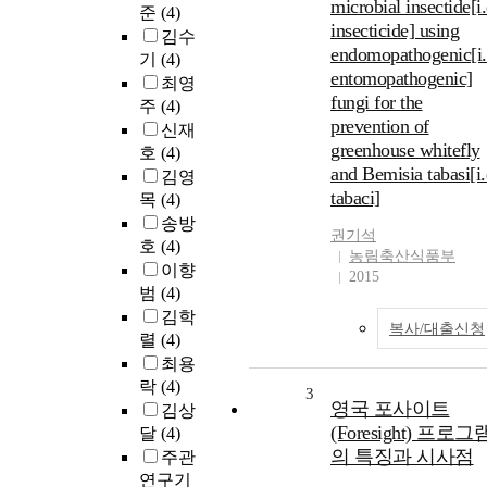
microbial insectide[i.
준
(4)
insecticide] using
김수
endomopathogenic[i.
기
(4)
entomopathogenic]
최영
fungi for the
주
(4)
prevention of
신재
greenhouse whitefly
호
(4)
and Bemisia tabasi[i.
김영
tabaci]
목
(4)
송방
권기석
호
(4)
농림축산식품부
이향
2015
범
(4)
김학
복사/대출신청
렬
(4)
최용
락
(4)
3
영국 포사이트
김상
(Foresight) 프로그
달
(4)
의 특징과 시사점
주관
연구기