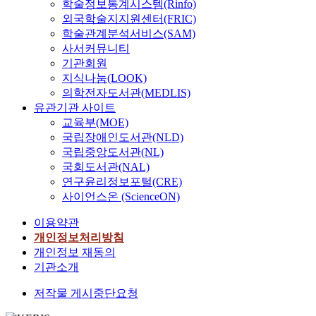
학술정보통계시스템(Rinfo)
외국학술지지원센터(FRIC)
학술관계분석서비스(SAM)
사서커뮤니티
기관회원
지식나눔(LOOK)
의학전자도서관(MEDLIS)
유관기관 사이트
교육부(MOE)
국립장애인도서관(NLD)
국립중앙도서관(NL)
국회도서관(NAL)
연구윤리정보포털(CRE)
사이언스온 (ScienceON)
이용약관
개인정보처리방침
개인정보 재동의
기관소개
저작물 게시중단요청