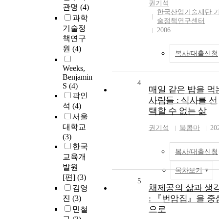
권기석
관명
(4)
한국산업기술재단 
과학
술정책연구센터
기술정
2006
책연구
원
(4)
복사/대출신청
Weeks,
Benjamin
4
S
(4)
매일 같은 밥을 먹
곽인
사람들 : 식사를 선
석
(4)
택할 수 없는 삶
서울
대학교
권기석
북콤마
20
(3)
한국
복사/대출신청
교육개
발원
목차보기
[편]
(3)
5
채제공의 삶과 생
김영
: 『번암집』을 중
진
(3)
으로
민철