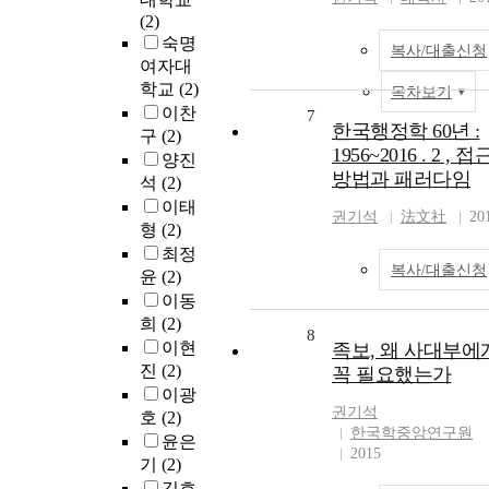
(2)
숙명
복사/대출신청
여자대
학교
(2)
목차보기
이찬
7
한국행정학 60년 :
구
(2)
1956~2016 . 2 , 접
양진
방법과 패러다임
석
(2)
이태
권기석
法文社
20
형
(2)
최정
복사/대출신청
윤
(2)
이동
희
(2)
8
이현
족보, 왜 사대부에
진
(2)
꼭 필요했는가
이광
권기석
호
(2)
한국학중앙연구원
윤은
2015
기
(2)
김호