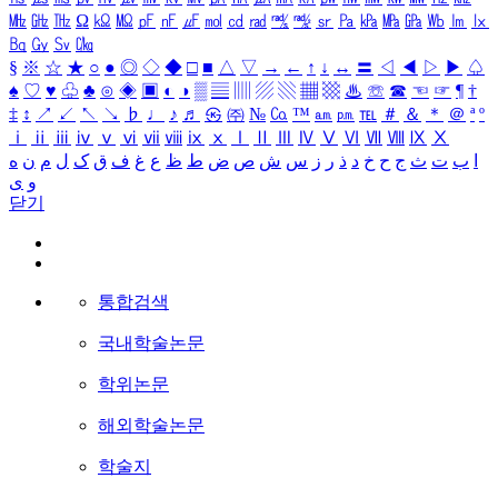
㎒
㎓
㎔
Ω
㏀
㏁
㎊
㎋
㎌
㏖
㏅
㎭
㎮
㎯
㏛
㎩
㎪
㎫
㎬
㏝
㏐
㏓
㏃
㏉
㏜
㏆
§
※
☆
★
○
●
◎
◇
◆
□
■
△
▽
→
←
↑
↓
↔
〓
◁
◀
▷
▶
♤
♠
♡
♥
♧
♣
⊙
◈
▣
◐
◑
▒
▤
▥
▨
▧
▦
▩
♨
☏
☎
☜
☞
¶
†
‡
↕
↗
↙
↖
↘
♭
♩
♪
♬
㉿
㈜
№
㏇
™
㏂
㏘
℡
＃
＆
＊
＠
ª
º
ⅰ
ⅱ
ⅲ
ⅳ
ⅴ
ⅵ
ⅶ
ⅷ
ⅸ
ⅹ
Ⅰ
Ⅱ
Ⅲ
Ⅳ
Ⅴ
Ⅵ
Ⅶ
Ⅷ
Ⅸ
Ⅹ
ا
ب
ت
ث
ج
ح
خ
د
ذ
ر
ز
س
ش
ص
ض
ط
ظ
ع
غ
ف
ق
ک
ل
م
ن
ه
و
ی
닫기
통합검색
국내학술논문
학위논문
해외학술논문
학술지