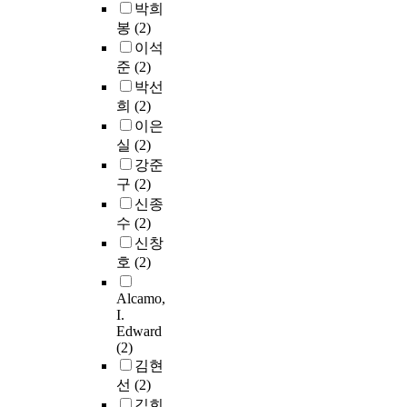
박희
봉
(2)
이석
준
(2)
박선
희
(2)
이은
실
(2)
강준
구
(2)
신종
수
(2)
신창
호
(2)
Alcamo,
I.
Edward
(2)
김현
선
(2)
김희