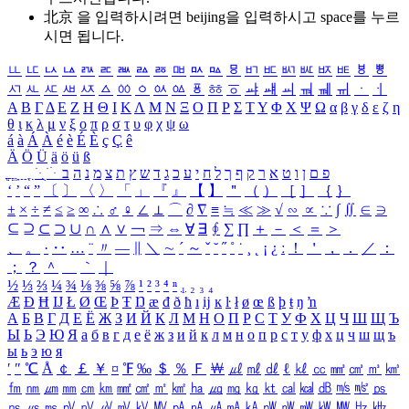
北京 을 입력하시려면
beijing
을 입력하시고 space를 누르
시면 됩니다.
ㅥ
ㅦ
ㅧ
ㅨ
ㅩ
ㅪ
ㅫ
ㅬ
ㅭ
ㅮ
ㅯ
ㅰ
ㅱ
ㅲ
ㅳ
ㅴ
ㅵ
ㅶ
ㅷ
ㅸ
ㅹ
ㅺ
ㅻ
ㅼ
ㅽ
ㅾ
ㅿ
ㆀ
ㆁ
ㆂ
ㆃ
ㆄ
ㆅ
ㆆ
ㆇ
ㆈ
ㆉ
ㆊ
ㆋ
ㆌ
ㆍ
ㆎ
Α
Β
Γ
Δ
Ε
Ζ
Η
Θ
Ι
Κ
Λ
Μ
Ν
Ξ
Ο
Π
Ρ
Σ
Τ
Υ
Φ
Χ
Ψ
Ω
α
β
γ
δ
ε
ζ
η
θ
ι
κ
λ
μ
ν
ξ
ο
π
ρ
σ
τ
υ
φ
χ
ψ
ω
á
à
Á
À
é
è
É
È
ç
Ç
ê
Ä
Ö
Ü
ä
ö
ü
ß
ְ
ֳ
ֲ
ֱ
ָ
ַ
ֵ
ֶ
ִ
ֹ
ּ
ֻ
ׂ
ׁ
ּ
ב
ה
נ
מ
צ
ת
ץ
ש
ד
ג
כ
ע
י
ח
ל
ך
ף
ק
ר
א
ט
ו
ן
ם
פ
‘
’
“
”
〔
〕
〈
〉
「
」
『
』
【
】
＂
（
）
［
］
｛
｝
±
×
÷
≠
≤
≥
∞
∴
♂
♀
∠
⊥
⌒
∂
∇
≡
≒
≪
≫
√
∽
∝
∵
∫
∬
∈
∋
⊆
⊇
⊂
⊃
∪
∩
∧
∨
￢
⇒
⇔
∀
∃
∮
∑
∏
＋
－
＜
＝
＞
、
。
·
‥
…
¨
〃
―
∥
＼
∼
´
～
ˇ
˘
˝
˚
˙
¸
˛
¡
¿
ː
！
＇
，
．
／
：
；
？
＾
＿
｀
｜
½
⅓
⅔
¼
¾
⅛
⅜
⅝
⅞
¹
²
³
⁴
ⁿ
₁
₂
₃
₄
Æ
Ð
Ħ
Ĳ
Ł
Ø
Œ
Þ
Ŧ
Ŋ
æ
đ
ð
ħ
ı
ĳ
ĸ
ŀ
ł
ø
œ
ß
þ
ŧ
ŋ
ŉ
А
Б
В
Г
Д
Е
Ё
Ж
З
И
Й
К
Л
М
Н
О
П
Р
С
Т
У
Ф
Х
Ц
Ч
Ш
Щ
Ъ
Ы
Ь
Э
Ю
Я
а
б
в
г
д
е
ё
ж
з
и
й
к
л
м
н
о
п
р
с
т
у
ф
х
ц
ч
ш
щ
ъ
ы
ь
э
ю
я
′
″
℃
Å
￠
￡
￥
¤
℉
‰
＄
％
Ｆ
￦
㎕
㎖
㎗
ℓ
㎘
㏄
㎣
㎤
㎥
㎦
㎙
㎚
㎛
㎜
㎝
㎞
㎟
㎠
㎡
㎢
㏊
㎍
㎎
㎏
㏏
㎈
㎉
㏈
㎧
㎨
㎰
㎱
㎲
㎳
㎴
㎵
㎶
㎷
㎸
㎹
㎀
㎁
㎂
㎃
㎄
㎺
㎻
㎽
㎾
㎿
㎐
㎑