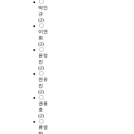
박인
규
(2)
이연
희
(2)
윤정
진
(2)
전유
진
(2)
권용
호
(2)
류영
하