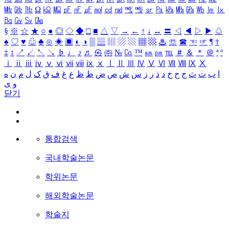
㎒
㎓
㎔
Ω
㏀
㏁
㎊
㎋
㎌
㏖
㏅
㎭
㎮
㎯
㏛
㎩
㎪
㎫
㎬
㏝
㏐
㏓
㏃
㏉
㏜
㏆
§
※
☆
★
○
●
◎
◇
◆
□
■
△
▽
→
←
↑
↓
↔
〓
◁
◀
▷
▶
♤
♠
♡
♥
♧
♣
⊙
◈
▣
◐
◑
▒
▤
▥
▨
▧
▦
▩
♨
☏
☎
☜
☞
¶
†
‡
↕
↗
↙
↖
↘
♭
♩
♪
♬
㉿
㈜
№
㏇
™
㏂
㏘
℡
＃
＆
＊
＠
ª
º
ⅰ
ⅱ
ⅲ
ⅳ
ⅴ
ⅵ
ⅶ
ⅷ
ⅸ
ⅹ
Ⅰ
Ⅱ
Ⅲ
Ⅳ
Ⅴ
Ⅵ
Ⅶ
Ⅷ
Ⅸ
Ⅹ
ا
ب
ت
ث
ج
ح
خ
د
ذ
ر
ز
س
ش
ص
ض
ط
ظ
ع
غ
ف
ق
ک
ل
م
ن
ه
و
ی
닫기
통합검색
국내학술논문
학위논문
해외학술논문
학술지