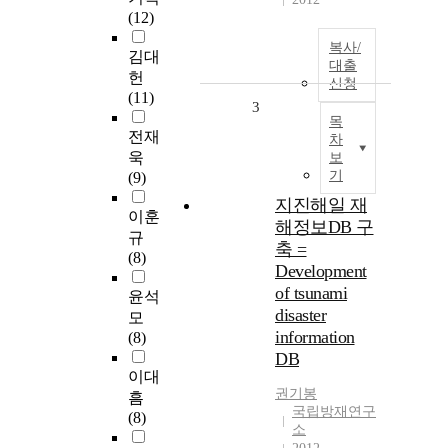
(12)
복사/
김대
대출
헌
신청
(11)
3
목
전재
차
욱
보
기
(9)
지진해일 재
이훈
해정보DB 구
규
축 =
(8)
Development
of tsunami
윤석
disaster
모
information
(8)
DB
이대
권기봉
흠
국립방재연구
(8)
소