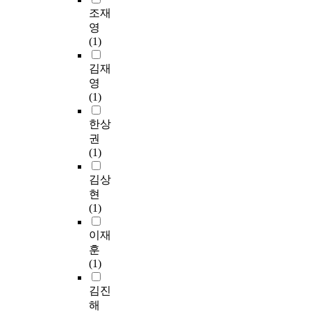
조재
영
(1)
김재
영
(1)
한상
권
(1)
김상
현
(1)
이재
훈
(1)
김진
해