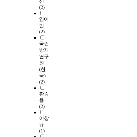
신
(2)
임예
빈
(2)
국립
방재
연구
원
(한
국)
(2)
황승
율
(2)
이창
규
(1)