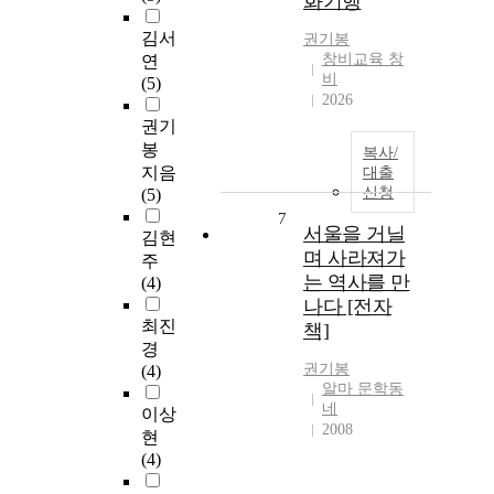
화기행
김서
권기봉
창비교육 창
연
비
(5)
2026
권기
봉
복사/
지음
대출
신청
(5)
7
서울을 거닐
김현
며 사라져가
주
는 역사를 만
(4)
나다 [전자
최진
책]
경
권기봉
(4)
알마 문학동
네
이상
2008
현
(4)