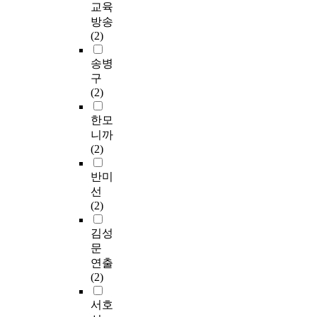
교육
방송
(2)
송병
구
(2)
한모
니까
(2)
반미
선
(2)
김성
문
연출
(2)
서호