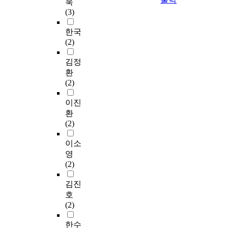
욱
(3)
한국
(2)
김정
환
(2)
이진
환
(2)
이소
영
(2)
김진
호
(2)
한수