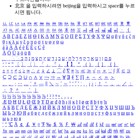
北京 을 입력하시려면
beijing
을 입력하시고 space를 누르
시면 됩니다.
ㅥ
ㅦ
ㅧ
ㅨ
ㅩ
ㅪ
ㅫ
ㅬ
ㅭ
ㅮ
ㅯ
ㅰ
ㅱ
ㅲ
ㅳ
ㅴ
ㅵ
ㅶ
ㅷ
ㅸ
ㅹ
ㅺ
ㅻ
ㅼ
ㅽ
ㅾ
ㅿ
ㆀ
ㆁ
ㆂ
ㆃ
ㆄ
ㆅ
ㆆ
ㆇ
ㆈ
ㆉ
ㆊ
ㆋ
ㆌ
ㆍ
ㆎ
Α
Β
Γ
Δ
Ε
Ζ
Η
Θ
Ι
Κ
Λ
Μ
Ν
Ξ
Ο
Π
Ρ
Σ
Τ
Υ
Φ
Χ
Ψ
Ω
α
β
γ
δ
ε
ζ
η
θ
ι
κ
λ
μ
ν
ξ
ο
π
ρ
σ
τ
υ
φ
χ
ψ
ω
á
à
Á
À
é
è
É
È
ç
Ç
ê
Ä
Ö
Ü
ä
ö
ü
ß
ְ
ֳ
ֲ
ֱ
ָ
ַ
ֵ
ֶ
ִ
ֹ
ּ
ֻ
ׂ
ׁ
ּ
ב
ה
נ
מ
צ
ת
ץ
ש
ד
ג
כ
ע
י
ח
ל
ך
ף
ק
ר
א
ט
ו
ן
ם
פ
‘
’
“
”
〔
〕
〈
〉
「
」
『
』
【
】
＂
（
）
［
］
｛
｝
±
×
÷
≠
≤
≥
∞
∴
♂
♀
∠
⊥
⌒
∂
∇
≡
≒
≪
≫
√
∽
∝
∵
∫
∬
∈
∋
⊆
⊇
⊂
⊃
∪
∩
∧
∨
￢
⇒
⇔
∀
∃
∮
∑
∏
＋
－
＜
＝
＞
、
。
·
‥
…
¨
〃
―
∥
＼
∼
´
～
ˇ
˘
˝
˚
˙
¸
˛
¡
¿
ː
！
＇
，
．
／
：
；
？
＾
＿
｀
｜
½
⅓
⅔
¼
¾
⅛
⅜
⅝
⅞
¹
²
³
⁴
ⁿ
₁
₂
₃
₄
Æ
Ð
Ħ
Ĳ
Ł
Ø
Œ
Þ
Ŧ
Ŋ
æ
đ
ð
ħ
ı
ĳ
ĸ
ŀ
ł
ø
œ
ß
þ
ŧ
ŋ
ŉ
А
Б
В
Г
Д
Е
Ё
Ж
З
И
Й
К
Л
М
Н
О
П
Р
С
Т
У
Ф
Х
Ц
Ч
Ш
Щ
Ъ
Ы
Ь
Э
Ю
Я
а
б
в
г
д
е
ё
ж
з
и
й
к
л
м
н
о
п
р
с
т
у
ф
х
ц
ч
ш
щ
ъ
ы
ь
э
ю
я
′
″
℃
Å
￠
￡
￥
¤
℉
‰
＄
％
Ｆ
￦
㎕
㎖
㎗
ℓ
㎘
㏄
㎣
㎤
㎥
㎦
㎙
㎚
㎛
㎜
㎝
㎞
㎟
㎠
㎡
㎢
㏊
㎍
㎎
㎏
㏏
㎈
㎉
㏈
㎧
㎨
㎰
㎱
㎲
㎳
㎴
㎵
㎶
㎷
㎸
㎹
㎀
㎁
㎂
㎃
㎄
㎺
㎻
㎽
㎾
㎿
㎐
㎑