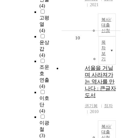
2021
(4)
고평
복사/
열
대출
(4)
신청
10
윤상
목
차
갑
보
(4)
기
조운
서울을 거닐
호
며 사라져가
연출
는 역사를 만
(4)
나다 : 큰글자
도서
이호
단
권기봉
점자
(4)
2010
이광
복사/
철
대출
(3)
신청