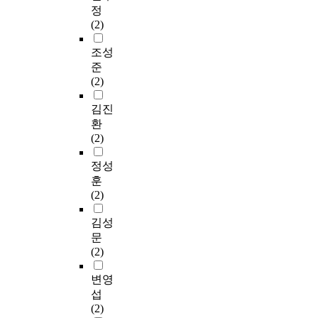
정
(2)
조성
준
(2)
김진
환
(2)
정성
훈
(2)
김성
문
(2)
변영
섭
(2)