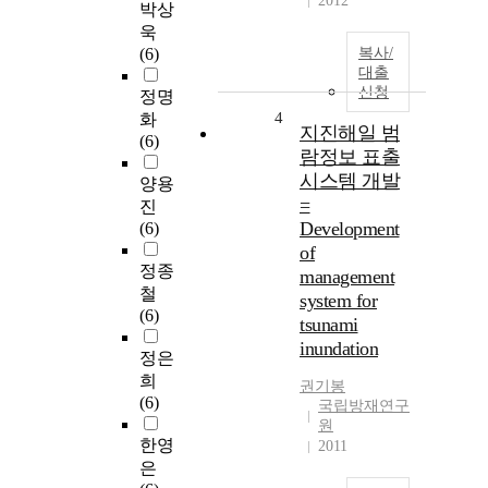
2012
박상
욱
(6)
복사/
대출
신청
정명
4
화
지진해일 범
(6)
람정보 표출
시스템 개발
양용
=
진
Development
(6)
of
정종
management
철
system for
(6)
tsunami
inundation
정은
희
권기봉
(6)
국립방재연구
원
한영
2011
은