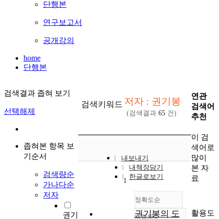
단행본
연구보고서
공개강의
home
단행본
검색결과 좁혀 보기
연관
저자 : 권기봉
검색키워드
검색어
선택해제
(검색결과
65
건)
추천
이 검
좁혀본 항목 보
색어로
기순서
많이
내보내기
본 자
내책장담기
검색량순
한글로보기
료
1
가나다순
저자
정확도순
활용도
권기봉의 도
권기
내림차순