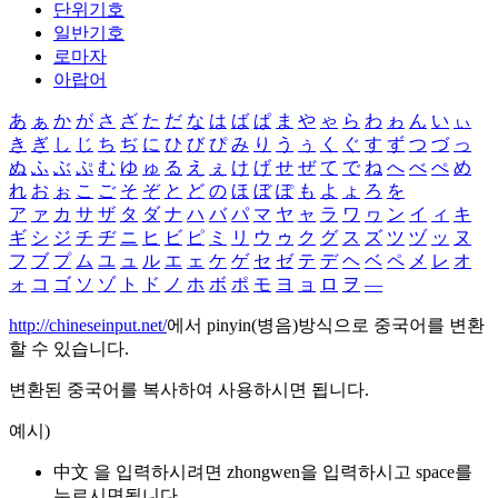
단위기호
일반기호
로마자
아랍어
あ
ぁ
か
が
さ
ざ
た
だ
な
は
ば
ぱ
ま
や
ゃ
ら
わ
ゎ
ん
い
ぃ
き
ぎ
し
じ
ち
ぢ
に
ひ
び
ぴ
み
り
う
ぅ
く
ぐ
す
ず
つ
づ
っ
ぬ
ふ
ぶ
ぷ
む
ゆ
ゅ
る
え
ぇ
け
げ
せ
ぜ
て
で
ね
へ
べ
ぺ
め
れ
お
ぉ
こ
ご
そ
ぞ
と
ど
の
ほ
ぼ
ぽ
も
よ
ょ
ろ
を
ア
ァ
カ
サ
ザ
タ
ダ
ナ
ハ
バ
パ
マ
ヤ
ャ
ラ
ワ
ヮ
ン
イ
ィ
キ
ギ
シ
ジ
チ
ヂ
ニ
ヒ
ビ
ピ
ミ
リ
ウ
ゥ
ク
グ
ス
ズ
ツ
ヅ
ッ
ヌ
フ
ブ
プ
ム
ユ
ュ
ル
エ
ェ
ケ
ゲ
セ
ゼ
テ
デ
ヘ
ベ
ペ
メ
レ
オ
ォ
コ
ゴ
ソ
ゾ
ト
ド
ノ
ホ
ボ
ポ
モ
ヨ
ョ
ロ
ヲ
―
http://chineseinput.net/
에서 pinyin(병음)방식으로 중국어를 변환
할 수 있습니다.
변환된 중국어를 복사하여 사용하시면 됩니다.
예시)
中文 을 입력하시려면
zhongwen
을 입력하시고 space를
누르시면됩니다.