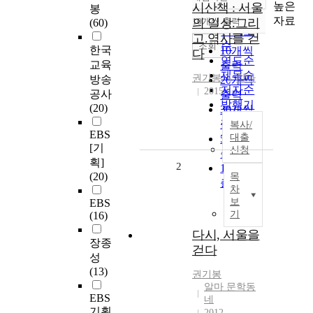
정확도
높은
시산책 : 서울
봉
순
자료
의 일상.그리
10개씩 출력
(60)
내림차순
인기도
고.역사를 걷
순
조회
한국
10개씩
다
연도순
교육
출력
제목순
권기봉
알마
방송
20개씩
저자순
2015
공사
출력
발행기
(20)
30개씩
관순
출력
복사/
EBS
대출
50개씩
[기
신청
출력
획]
2
100개씩
(20)
목
출력
차
보
EBS
기
(16)
다시, 서울을
장종
걷다
성
(13)
권기봉
알마 문학동
EBS
네
기획
2012