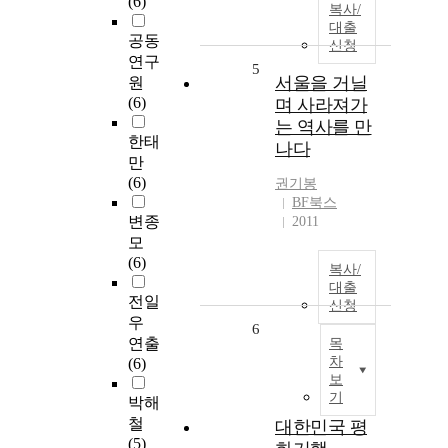
(6)
복사/
대출
공동
신청
연구
5
서울을 거닐
원
(6)
며 사라져가
는 역사를 만
한태
나다
만
(6)
권기봉
BF북스
변종
2011
모
(6)
복사/
대출
전일
신청
우
6
연출
목
차
(6)
보
기
박해
철
대한민국 평
(5)