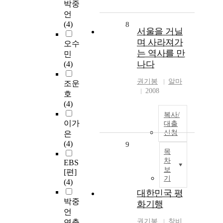
박중
언
(4)
8
서울을 거닐
며 사라져가
오수
는 역사를 만
민
나다
(4)
권기봉
알마
조운
2008
호
(4)
복사/
이가
대출
신청
은
(4)
9
목
차
EBS
보
[편]
기
(4)
대한민국 평
박중
화기행
언
권기봉
창비
연출