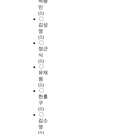
박종
민
(1)
김성
영
(1)
정근
식
(1)
유재
원
(1)
한홍
구
(1)
김소
영
(1)