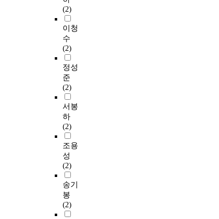
(2)
이청
수
(2)
정성
준
(2)
서봉
하
(2)
조용
성
(2)
송기
봉
(2)