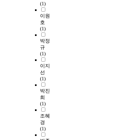
(1)
이원
호
(1)
박정
규
(1)
이지
선
(1)
박진
희
(1)
조혜
경
(1)