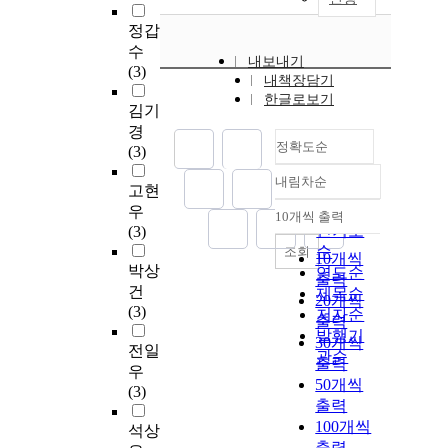
정갑
수
내보내기
(3)
내책장담기
한글로보기
김기
경
정확도순
(3)
내림차순
정확도
고현
순
우
10개씩 출력
내림차순
인기도
(3)
순
조회
10개씩
박상
연도순
출력
건
제목순
20개씩
(3)
저자순
출력
발행기
30개씩
전일
관순
출력
우
50개씩
(3)
출력
100개씩
석상
출력