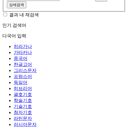
상세검색
결과 내 재검색
인기 검색어
다국어 입력
히라가나
가타카나
중국어
한글고어
그리스문자
프랑스어
독일어
히브리어
괄호기호
학술기호
기술기호
첨자기호
라틴문자
러시아문자