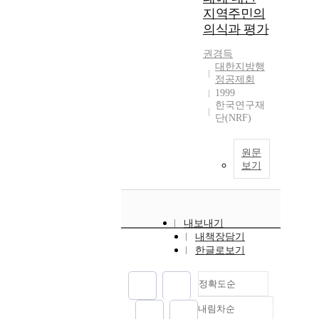
지역주민의
의식과 평가
권경득
대한지방행
정공제회
1999
한국연구재
단(NRF)
원문
보기
내보내기
내책장담기
한글로보기
정확도순
내림차순
정확도