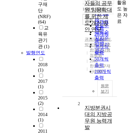
정확도
활용
자들의 공무
구재
순
도 높
10개씩 출력
원 임용확대
단
내림차순
인기도
은 자
를 위한 제
(NRF)
순
조회
료
10개씩
(64)
도 개선 방
연도순
교
출력
안 연구
제목순
육유
20개씩
저자순
권경득
,
김판석
,
관기
출력
발행기
박경원
,
오성호
관
(1)
30개씩
한국인사행
관순
발행연도
출력
정학회
50개씩
2002
2018
출력
한국연구재
(1)
100개씩
단(NRF)
출력
2017
원문
(1)
보기
2015
(2)
2
지방분권시
대의 지방공
2014
(1)
무원 능력개
발
2011