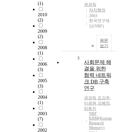
(1)
권경득
자치행정
2010
2003
(2)
한국연구재
단(NRF)
2009
(2)
원문
보기
2008
(1)
3
사회문제 해
2006
결을 위한
(3)
협력 네트워
2005
크 DB 구축
(3)
연구
2004
권경득
,
조강주
,
(1)
이광원
,
강혜정
,
임동진
2003
NRF
KRM(Korean
(7)
Research
Memory)
2002