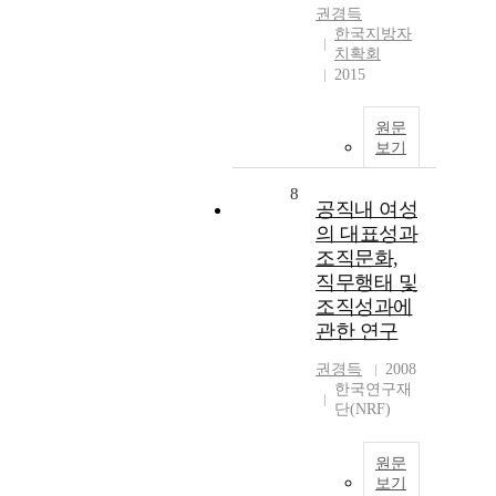
권경득
한국지방자
치확회
2015
원문
보기
8
공직내 여성
의 대표성과
조직문화,
직무행태 및
조직성과에
관한 연구
권경득
2008
한국연구재
단(NRF)
원문
보기