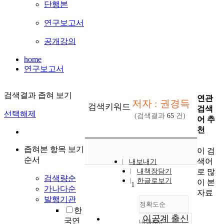
단행본
연구보고서
공개강의
home
연구보고서
검색결과 좁혀 보기
연관
저자 : 권경득
검색키워드
검색
선택해제
(검색결과
65
건)
어 추
천
좁혀본 항목 보기
이 검
순서
색어
내보내기
로 많
내책장담기
검색량순
한글로보기
이 본
1
가나다순
자료
발행기관
정확도순
한
이공계 출신
국연
내림차순