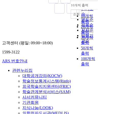
순
10개씩 출력
내림차순
인기도
순
조회
10개씩
연도순
출력
제목순
20개씩
저자순
출력
발행기
30개씩
관순
출력
고객센터 (평일: 09:00~18:00)
50개씩
1599-3122
출력
100개씩
ARS 번호안내
출력
관련누리집
대학공개강의(KOCW)
학술정보통계시스템(Rinfo)
외국학술지지원센터(FRIC)
학술관계분석서비스(SAM)
사서커뮤니티
기관회원
지식나눔(LOOK)
의학전자도서관(MEDLIS)