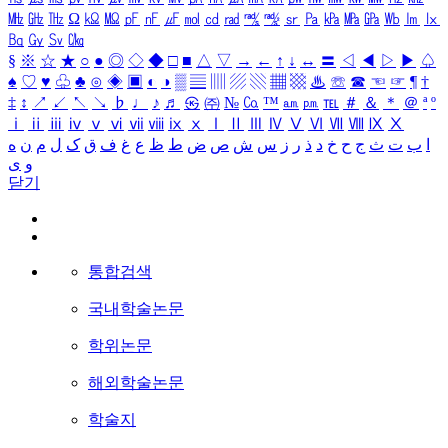
㎒
㎓
㎔
Ω
㏀
㏁
㎊
㎋
㎌
㏖
㏅
㎭
㎮
㎯
㏛
㎩
㎪
㎫
㎬
㏝
㏐
㏓
㏃
㏉
㏜
㏆
§
※
☆
★
○
●
◎
◇
◆
□
■
△
▽
→
←
↑
↓
↔
〓
◁
◀
▷
▶
♤
♠
♡
♥
♧
♣
⊙
◈
▣
◐
◑
▒
▤
▥
▨
▧
▦
▩
♨
☏
☎
☜
☞
¶
†
‡
↕
↗
↙
↖
↘
♭
♩
♪
♬
㉿
㈜
№
㏇
™
㏂
㏘
℡
＃
＆
＊
＠
ª
º
ⅰ
ⅱ
ⅲ
ⅳ
ⅴ
ⅵ
ⅶ
ⅷ
ⅸ
ⅹ
Ⅰ
Ⅱ
Ⅲ
Ⅳ
Ⅴ
Ⅵ
Ⅶ
Ⅷ
Ⅸ
Ⅹ
ا
ب
ت
ث
ج
ح
خ
د
ذ
ر
ز
س
ش
ص
ض
ط
ظ
ع
غ
ف
ق
ک
ل
م
ن
ه
و
ی
닫기
통합검색
국내학술논문
학위논문
해외학술논문
학술지