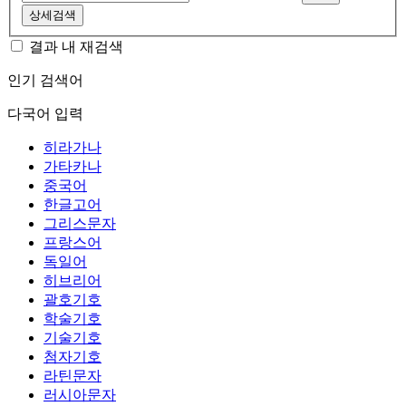
상세검색
결과 내 재검색
인기 검색어
다국어 입력
히라가나
가타카나
중국어
한글고어
그리스문자
프랑스어
독일어
히브리어
괄호기호
학술기호
기술기호
첨자기호
라틴문자
러시아문자