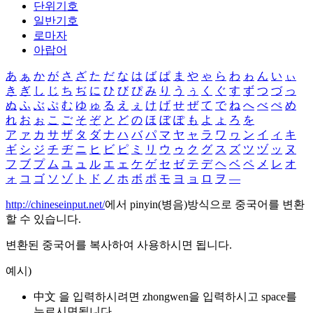
단위기호
일반기호
로마자
아랍어
あ
ぁ
か
が
さ
ざ
た
だ
な
は
ば
ぱ
ま
や
ゃ
ら
わ
ゎ
ん
い
ぃ
き
ぎ
し
じ
ち
ぢ
に
ひ
び
ぴ
み
り
う
ぅ
く
ぐ
す
ず
つ
づ
っ
ぬ
ふ
ぶ
ぷ
む
ゆ
ゅ
る
え
ぇ
け
げ
せ
ぜ
て
で
ね
へ
べ
ぺ
め
れ
お
ぉ
こ
ご
そ
ぞ
と
ど
の
ほ
ぼ
ぽ
も
よ
ょ
ろ
を
ア
ァ
カ
サ
ザ
タ
ダ
ナ
ハ
バ
パ
マ
ヤ
ャ
ラ
ワ
ヮ
ン
イ
ィ
キ
ギ
シ
ジ
チ
ヂ
ニ
ヒ
ビ
ピ
ミ
リ
ウ
ゥ
ク
グ
ス
ズ
ツ
ヅ
ッ
ヌ
フ
ブ
プ
ム
ユ
ュ
ル
エ
ェ
ケ
ゲ
セ
ゼ
テ
デ
ヘ
ベ
ペ
メ
レ
オ
ォ
コ
ゴ
ソ
ゾ
ト
ド
ノ
ホ
ボ
ポ
モ
ヨ
ョ
ロ
ヲ
―
http://chineseinput.net/
에서 pinyin(병음)방식으로 중국어를 변환
할 수 있습니다.
변환된 중국어를 복사하여 사용하시면 됩니다.
예시)
中文 을 입력하시려면
zhongwen
을 입력하시고 space를
누르시면됩니다.