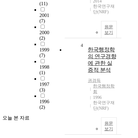
2014
(11)
한국연구재
단(NRF)
2001
(7)
원문
2000
보기
(2)
4
한국행정학
1999
(7)
의 연구경향
에 관한 실
1998
증적 분석
(1)
권경득
1997
한국행정학
(3)
회
1996
1996
한국연구재
(2)
단(NRF)
오늘 본 자료
원문
보기