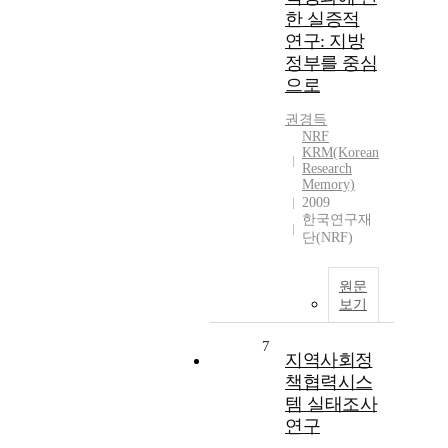
한 실증적
연구: 지방
정부를 중심
으로
권경득
NRF
KRM(Korean
Research
Memory)
2009
한국연구재
단(NRF)
원문
보기
7
지역사회정
책협력시스
템 실태조사
연구