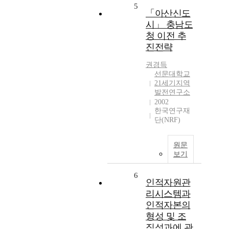
5
「아산신도
시」 충남도
청 이전 추
진전략
권경득
선문대학교
21세기지역
발전연구소
2002
한국연구재
단(NRF)
원문
보기
6
인적자원관
리시스템과
인적자본의
형성 및 조
직성과에 관