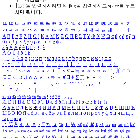
北京 을 입력하시려면
beijing
을 입력하시고 space를 누르
시면 됩니다.
ㅥ
ㅦ
ㅧ
ㅨ
ㅩ
ㅪ
ㅫ
ㅬ
ㅭ
ㅮ
ㅯ
ㅰ
ㅱ
ㅲ
ㅳ
ㅴ
ㅵ
ㅶ
ㅷ
ㅸ
ㅹ
ㅺ
ㅻ
ㅼ
ㅽ
ㅾ
ㅿ
ㆀ
ㆁ
ㆂ
ㆃ
ㆄ
ㆅ
ㆆ
ㆇ
ㆈ
ㆉ
ㆊ
ㆋ
ㆌ
ㆍ
ㆎ
Α
Β
Γ
Δ
Ε
Ζ
Η
Θ
Ι
Κ
Λ
Μ
Ν
Ξ
Ο
Π
Ρ
Σ
Τ
Υ
Φ
Χ
Ψ
Ω
α
β
γ
δ
ε
ζ
η
θ
ι
κ
λ
μ
ν
ξ
ο
π
ρ
σ
τ
υ
φ
χ
ψ
ω
á
à
Á
À
é
è
É
È
ç
Ç
ê
Ä
Ö
Ü
ä
ö
ü
ß
ְ
ֳ
ֲ
ֱ
ָ
ַ
ֵ
ֶ
ִ
ֹ
ּ
ֻ
ׂ
ׁ
ּ
ב
ה
נ
מ
צ
ת
ץ
ש
ד
ג
כ
ע
י
ח
ל
ך
ף
ק
ר
א
ט
ו
ן
ם
פ
‘
’
“
”
〔
〕
〈
〉
「
」
『
』
【
】
＂
（
）
［
］
｛
｝
±
×
÷
≠
≤
≥
∞
∴
♂
♀
∠
⊥
⌒
∂
∇
≡
≒
≪
≫
√
∽
∝
∵
∫
∬
∈
∋
⊆
⊇
⊂
⊃
∪
∩
∧
∨
￢
⇒
⇔
∀
∃
∮
∑
∏
＋
－
＜
＝
＞
、
。
·
‥
…
¨
〃
―
∥
＼
∼
´
～
ˇ
˘
˝
˚
˙
¸
˛
¡
¿
ː
！
＇
，
．
／
：
；
？
＾
＿
｀
｜
½
⅓
⅔
¼
¾
⅛
⅜
⅝
⅞
¹
²
³
⁴
ⁿ
₁
₂
₃
₄
Æ
Ð
Ħ
Ĳ
Ł
Ø
Œ
Þ
Ŧ
Ŋ
æ
đ
ð
ħ
ı
ĳ
ĸ
ŀ
ł
ø
œ
ß
þ
ŧ
ŋ
ŉ
А
Б
В
Г
Д
Е
Ё
Ж
З
И
Й
К
Л
М
Н
О
П
Р
С
Т
У
Ф
Х
Ц
Ч
Ш
Щ
Ъ
Ы
Ь
Э
Ю
Я
а
б
в
г
д
е
ё
ж
з
и
й
к
л
м
н
о
п
р
с
т
у
ф
х
ц
ч
ш
щ
ъ
ы
ь
э
ю
я
′
″
℃
Å
￠
￡
￥
¤
℉
‰
＄
％
Ｆ
￦
㎕
㎖
㎗
ℓ
㎘
㏄
㎣
㎤
㎥
㎦
㎙
㎚
㎛
㎜
㎝
㎞
㎟
㎠
㎡
㎢
㏊
㎍
㎎
㎏
㏏
㎈
㎉
㏈
㎧
㎨
㎰
㎱
㎲
㎳
㎴
㎵
㎶
㎷
㎸
㎹
㎀
㎁
㎂
㎃
㎄
㎺
㎻
㎽
㎾
㎿
㎐
㎑