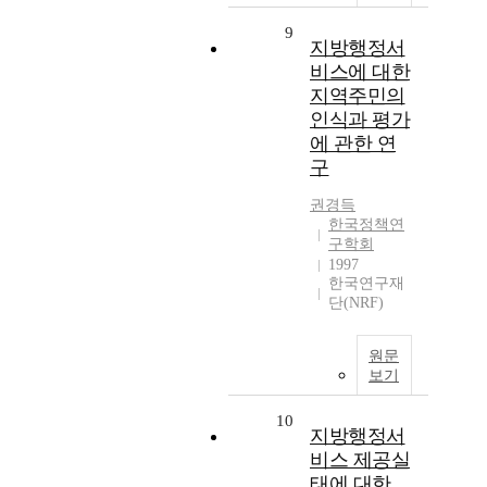
9
지방행정서
비스에 대한
지역주민의
인식과 평가
에 관한 연
구
권경득
한국정책연
구학회
1997
한국연구재
단(NRF)
원문
보기
10
지방행정서
비스 제공실
태에 대한