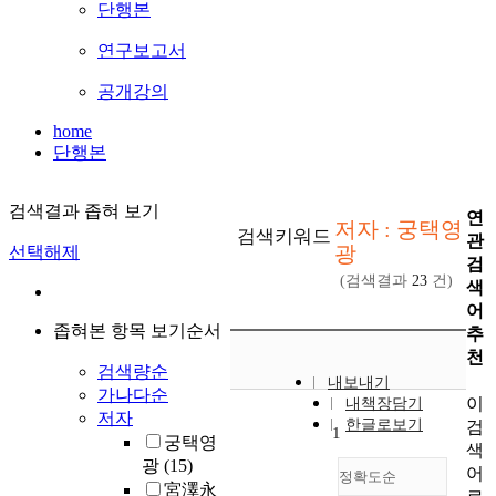
단행본
연구보고서
공개강의
home
단행본
검색결과 좁혀 보기
연
저자 : 궁택영
검색키워드
관
광
선택해제
검
(검색결과
23
건)
색
어
좁혀본 항목 보기순서
추
천
검색량순
내보내기
가나다순
이
내책장담기
저자
한글로보기
검
1
궁택영
색
광
(15)
어
정확도순
宮澤永