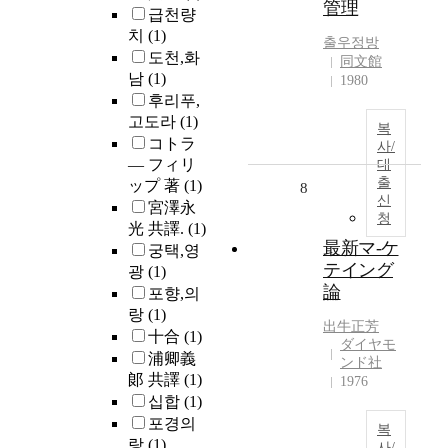
管理
급천량
치
(1)
출우정방
도천,화
同文館
남
(1)
1980
후리푸,
고도라
(1)
복
コトラ
사/
― フィリ
대
출
ップ 著
(1)
8
신
宮澤永
청
光 共譯.
(1)
最新マ-ケ
궁택,영
テイング
광
(1)
論
포향,의
랑
(1)
出牛正芳
十合
(1)
ダイヤモ
浦卿義
ンド社
郞 共譯
(1)
1976
십합
(1)
포경의
복
랑
(1)
사/