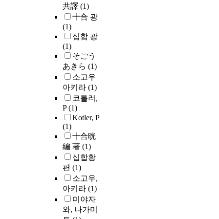
共譯
(1)
十合 광
(1)
십합 광
(1)
そごう
あきら
(1)
소고우
아키라
(1)
코틀러,
P
(1)
Kotler, P
(1)
十合晄
編 著
(1)
십합황
편
(1)
소고우,
아키라
(1)
미야자
와, 나가미