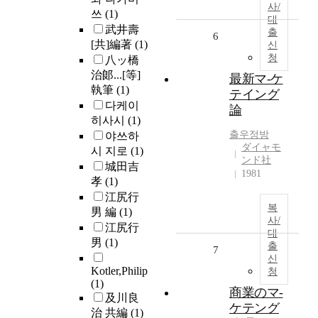
사/
쓰
(1)
대
武井壽
출
6
[共]編著
(1)
신
청
八ッ橋
治郞...[等]
最新マ-ケ
執筆
(1)
テイング
다케이
論
히사시
(1)
출우정방
야쓰하
ダイャモ
시 지로
(1)
ンド社
城田吉
1981
孝
(1)
江尻行
복
男 編
(1)
사/
江尻行
대
男
(1)
출
7
신
Kotler,Philip
청
(1)
商業のマ-
及川良
ケテング
治 共編
(1)