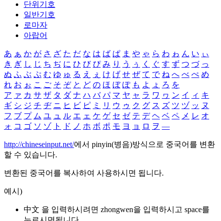
단위기호
일반기호
로마자
아랍어
あ
ぁ
か
が
さ
ざ
た
だ
な
は
ば
ぱ
ま
や
ゃ
ら
わ
ゎ
ん
い
ぃ
き
ぎ
し
じ
ち
ぢ
に
ひ
び
ぴ
み
り
う
ぅ
く
ぐ
す
ず
つ
づ
っ
ぬ
ふ
ぶ
ぷ
む
ゆ
ゅ
る
え
ぇ
け
げ
せ
ぜ
て
で
ね
へ
べ
ぺ
め
れ
お
ぉ
こ
ご
そ
ぞ
と
ど
の
ほ
ぼ
ぽ
も
よ
ょ
ろ
を
ア
ァ
カ
サ
ザ
タ
ダ
ナ
ハ
バ
パ
マ
ヤ
ャ
ラ
ワ
ヮ
ン
イ
ィ
キ
ギ
シ
ジ
チ
ヂ
ニ
ヒ
ビ
ピ
ミ
リ
ウ
ゥ
ク
グ
ス
ズ
ツ
ヅ
ッ
ヌ
フ
ブ
プ
ム
ユ
ュ
ル
エ
ェ
ケ
ゲ
セ
ゼ
テ
デ
ヘ
ベ
ペ
メ
レ
オ
ォ
コ
ゴ
ソ
ゾ
ト
ド
ノ
ホ
ボ
ポ
モ
ヨ
ョ
ロ
ヲ
―
http://chineseinput.net/
에서 pinyin(병음)방식으로 중국어를 변환
할 수 있습니다.
변환된 중국어를 복사하여 사용하시면 됩니다.
예시)
中文 을 입력하시려면
zhongwen
을 입력하시고 space를
누르시면됩니다.