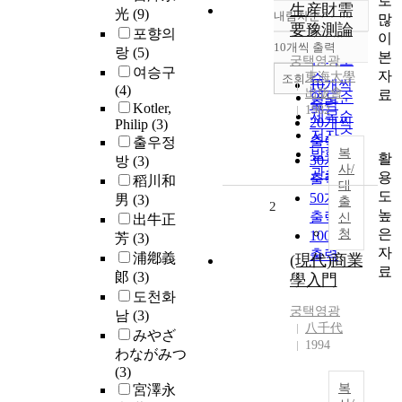
로
生産財需
光
(9)
내림차순
많
정확도
要豫測論
포향의
이
순
10개씩 출력
랑
(5)
내림차순
본
인기도
궁택영광
여승구
자
東海大學
순
조회
10개씩
(4)
出版會
료
연도순
출력
Kotler,
1982
제목순
20개씩
Philip
(3)
저자순
출력
출우정
발행기
복
활
30개씩
방
(3)
사/
관순
용
출력
稻川和
대
도
50개씩
男
(3)
출
2
높
출력
신
出牛正
은
청
100개씩
芳
(3)
자
출력
浦鄕義
(現代)商業
료
郞
(3)
學入門
도천화
궁택영광
남
(3)
八千代
みやざ
1994
わながみつ
(3)
복
宮澤永