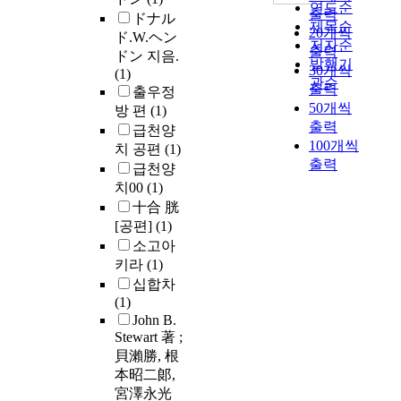
연도순
출력
ドナル
제목순
20개씩
ド.W.ヘン
저자순
출력
ドン 지음.
발행기
30개씩
(1)
관순
출력
출우정
50개씩
방 편
(1)
출력
급천양
100개씩
치 공편
(1)
출력
급천양
치00
(1)
十合 胱
[공편]
(1)
소고아
키라
(1)
십합차
(1)
John B.
Stewart 著 ;
貝瀨勝, 根
本昭二郞,
宮澤永光