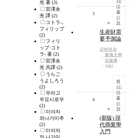
사/
光 著
(3)
대
宮澤永
출
3
光 譯
(2)
신
コトラ-,
청
フィリップ
生産財需
(2)
要予測論
フィリ
ップ·コト
궁택영광
ラ- 著
(2)
東海大學
宮澤永
出版會
1982
光 共譯
(2)
うらご
うよしろう
복
(2)
사/
대
우라고
출
우요시로우
4
신
(2)
청
미야자
(新版) 現
와나가미추
(2)
代商業學
미야자
入門
와,나가미