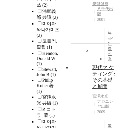
궁택영광
쓰
(2)
八千代出
浦鄕義
版
郞 共譯
(2)
2001
미야자
와나가미츠
복
(2)
사/
코틀러,
대
필립
(1)
출
5
Hendon,
신
Donald W
청
(1)
現代マ-ケ
Stewart,
ティング :
John B
(1)
その基礎
Philip
Kotler 著
と展開
(1)
宮澤永光
宮澤永
ナカニシ
光 共編
(1)
ヤ出版
P. コト
2009
ラ- 著
(1)
미야자
복
와 나가미