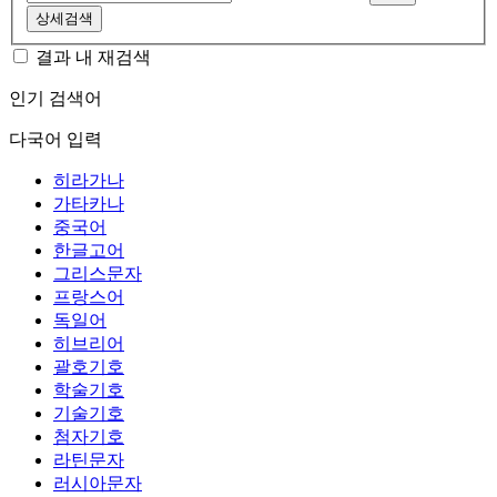
상세검색
결과 내 재검색
인기 검색어
다국어 입력
히라가나
가타카나
중국어
한글고어
그리스문자
프랑스어
독일어
히브리어
괄호기호
학술기호
기술기호
첨자기호
라틴문자
러시아문자