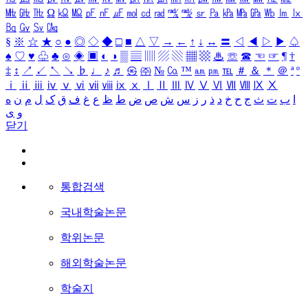
㎒
㎓
㎔
Ω
㏀
㏁
㎊
㎋
㎌
㏖
㏅
㎭
㎮
㎯
㏛
㎩
㎪
㎫
㎬
㏝
㏐
㏓
㏃
㏉
㏜
㏆
§
※
☆
★
○
●
◎
◇
◆
□
■
△
▽
→
←
↑
↓
↔
〓
◁
◀
▷
▶
♤
♠
♡
♥
♧
♣
⊙
◈
▣
◐
◑
▒
▤
▥
▨
▧
▦
▩
♨
☏
☎
☜
☞
¶
†
‡
↕
↗
↙
↖
↘
♭
♩
♪
♬
㉿
㈜
№
㏇
™
㏂
㏘
℡
＃
＆
＊
＠
ª
º
ⅰ
ⅱ
ⅲ
ⅳ
ⅴ
ⅵ
ⅶ
ⅷ
ⅸ
ⅹ
Ⅰ
Ⅱ
Ⅲ
Ⅳ
Ⅴ
Ⅵ
Ⅶ
Ⅷ
Ⅸ
Ⅹ
ا
ب
ت
ث
ج
ح
خ
د
ذ
ر
ز
س
ش
ص
ض
ط
ظ
ع
غ
ف
ق
ک
ل
م
ن
ه
و
ی
닫기
통합검색
국내학술논문
학위논문
해외학술논문
학술지