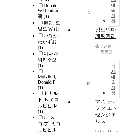
Donald
대
W.Hendon
출
9
신
著
(1)
청
헨던, 도
날드 W
(1)
상업의마
いなが
케팅관리
わかずお
출우정방
(1)
동문관
이나가
와카주오
(1)
복
사/
Mulvihill,
대
Donald F
출
10
(1)
신
ドナル
청
ド. F. ミコ
マ-ケティ
ルビヒル
ング エッ
(1)
センジァ
ル-ス.
ルズ
コ-プ. ミコ
ルビヒル
Kotler, Philip