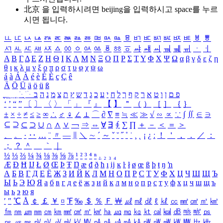
北京 을 입력하시려면
beijing
을 입력하시고 space를 누르
시면 됩니다.
ㅥ
ㅦ
ㅧ
ㅨ
ㅩ
ㅪ
ㅫ
ㅬ
ㅭ
ㅮ
ㅯ
ㅰ
ㅱ
ㅲ
ㅳ
ㅴ
ㅵ
ㅶ
ㅷ
ㅸ
ㅹ
ㅺ
ㅻ
ㅼ
ㅽ
ㅾ
ㅿ
ㆀ
ㆁ
ㆂ
ㆃ
ㆄ
ㆅ
ㆆ
ㆇ
ㆈ
ㆉ
ㆊ
ㆋ
ㆌ
ㆍ
ㆎ
Α
Β
Γ
Δ
Ε
Ζ
Η
Θ
Ι
Κ
Λ
Μ
Ν
Ξ
Ο
Π
Ρ
Σ
Τ
Υ
Φ
Χ
Ψ
Ω
α
β
γ
δ
ε
ζ
η
θ
ι
κ
λ
μ
ν
ξ
ο
π
ρ
σ
τ
υ
φ
χ
ψ
ω
á
à
Á
À
é
è
É
È
ç
Ç
ê
Ä
Ö
Ü
ä
ö
ü
ß
ְ
ֳ
ֲ
ֱ
ָ
ַ
ֵ
ֶ
ִ
ֹ
ּ
ֻ
ׂ
ׁ
ּ
ב
ה
נ
מ
צ
ת
ץ
ש
ד
ג
כ
ע
י
ח
ל
ך
ף
ק
ר
א
ט
ו
ן
ם
פ
‘
’
“
”
〔
〕
〈
〉
「
」
『
』
【
】
＂
（
）
［
］
｛
｝
±
×
÷
≠
≤
≥
∞
∴
♂
♀
∠
⊥
⌒
∂
∇
≡
≒
≪
≫
√
∽
∝
∵
∫
∬
∈
∋
⊆
⊇
⊂
⊃
∪
∩
∧
∨
￢
⇒
⇔
∀
∃
∮
∑
∏
＋
－
＜
＝
＞
、
。
·
‥
…
¨
〃
―
∥
＼
∼
´
～
ˇ
˘
˝
˚
˙
¸
˛
¡
¿
ː
！
＇
，
．
／
：
；
？
＾
＿
｀
｜
½
⅓
⅔
¼
¾
⅛
⅜
⅝
⅞
¹
²
³
⁴
ⁿ
₁
₂
₃
₄
Æ
Ð
Ħ
Ĳ
Ł
Ø
Œ
Þ
Ŧ
Ŋ
æ
đ
ð
ħ
ı
ĳ
ĸ
ŀ
ł
ø
œ
ß
þ
ŧ
ŋ
ŉ
А
Б
В
Г
Д
Е
Ё
Ж
З
И
Й
К
Л
М
Н
О
П
Р
С
Т
У
Ф
Х
Ц
Ч
Ш
Щ
Ъ
Ы
Ь
Э
Ю
Я
а
б
в
г
д
е
ё
ж
з
и
й
к
л
м
н
о
п
р
с
т
у
ф
х
ц
ч
ш
щ
ъ
ы
ь
э
ю
я
′
″
℃
Å
￠
￡
￥
¤
℉
‰
＄
％
Ｆ
￦
㎕
㎖
㎗
ℓ
㎘
㏄
㎣
㎤
㎥
㎦
㎙
㎚
㎛
㎜
㎝
㎞
㎟
㎠
㎡
㎢
㏊
㎍
㎎
㎏
㏏
㎈
㎉
㏈
㎧
㎨
㎰
㎱
㎲
㎳
㎴
㎵
㎶
㎷
㎸
㎹
㎀
㎁
㎂
㎃
㎄
㎺
㎻
㎽
㎾
㎿
㎐
㎑