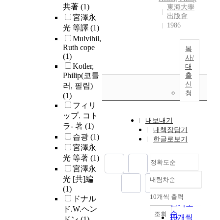
共著
(1)
東海大學
出版會
宮澤永
1986
光 等譯
(1)
Mulvihil,
Ruth cope
복
(1)
사/
Kotler,
대
Philip(코틀
출
신
러, 필립)
청
(1)
フィリ
ップ. コト
내보내기
ラ- 著
(1)
내책장담기
습광
(1)
한글로보기
宮澤永
光 等著
(1)
정확도순
宮澤永
光 [共]編
내림차순
정확도
(1)
순
10개씩 출력
ドナル
내림차순
인기도
ド.W.ヘン
순
조회
10개씩
ドン
(1)