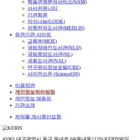
학술관계분석서비스(SAM)
p
o
사서커뮤니티
r
d
기관회원
e
e
지식나눔(LOOK)
d
l
의학전자도서관(MEDLIS)
i
s
유관기관 사이트
c
T
교육부(MOE)
t
h
국립장애인도서관(NLD)
i
i
국립중앙도서관(NL)
o
s
n
국회도서관(NAL)
t
o
h
연구윤리정보포털(CRE)
f
e
사이언스온 (ScienceON)
c
s
이용약관
o
i
m
개인정보처리방침
s
p
e
개인정보 재동의
o
x
기관소개
s
p
저작물 게시중단요청
i
l
t
o
e
r
l
e
41061 대구광역시 동구 동내로 64(동내동1119) KERIS빌딩