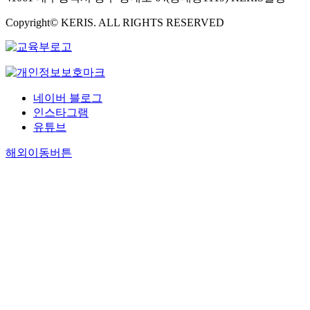
a
s
m
t
Copyright© KERIS. ALL RIGHTS RESERVED
i
h
n
e
a
u
t
s
e
e
네이버 블로그
s
o
인스타그램
u
f
유튜브
n
d
d
e
해외이동버튼
e
e
r
p
m
l
u
e
l
a
t
r
i
n
-
i
a
n
x
g
i
m
a
o