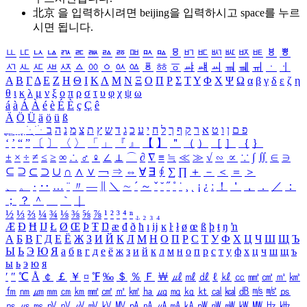
北京 을 입력하시려면
beijing
을 입력하시고 space를 누르
시면 됩니다.
ㅥ
ㅦ
ㅧ
ㅨ
ㅩ
ㅪ
ㅫ
ㅬ
ㅭ
ㅮ
ㅯ
ㅰ
ㅱ
ㅲ
ㅳ
ㅴ
ㅵ
ㅶ
ㅷ
ㅸ
ㅹ
ㅺ
ㅻ
ㅼ
ㅽ
ㅾ
ㅿ
ㆀ
ㆁ
ㆂ
ㆃ
ㆄ
ㆅ
ㆆ
ㆇ
ㆈ
ㆉ
ㆊ
ㆋ
ㆌ
ㆍ
ㆎ
Α
Β
Γ
Δ
Ε
Ζ
Η
Θ
Ι
Κ
Λ
Μ
Ν
Ξ
Ο
Π
Ρ
Σ
Τ
Υ
Φ
Χ
Ψ
Ω
α
β
γ
δ
ε
ζ
η
θ
ι
κ
λ
μ
ν
ξ
ο
π
ρ
σ
τ
υ
φ
χ
ψ
ω
á
à
Á
À
é
è
É
È
ç
Ç
ê
Ä
Ö
Ü
ä
ö
ü
ß
ְ
ֳ
ֲ
ֱ
ָ
ַ
ֵ
ֶ
ִ
ֹ
ּ
ֻ
ׂ
ׁ
ּ
ב
ה
נ
מ
צ
ת
ץ
ש
ד
ג
כ
ע
י
ח
ל
ך
ף
ק
ר
א
ט
ו
ן
ם
פ
‘
’
“
”
〔
〕
〈
〉
「
」
『
』
【
】
＂
（
）
［
］
｛
｝
±
×
÷
≠
≤
≥
∞
∴
♂
♀
∠
⊥
⌒
∂
∇
≡
≒
≪
≫
√
∽
∝
∵
∫
∬
∈
∋
⊆
⊇
⊂
⊃
∪
∩
∧
∨
￢
⇒
⇔
∀
∃
∮
∑
∏
＋
－
＜
＝
＞
、
。
·
‥
…
¨
〃
―
∥
＼
∼
´
～
ˇ
˘
˝
˚
˙
¸
˛
¡
¿
ː
！
＇
，
．
／
：
；
？
＾
＿
｀
｜
½
⅓
⅔
¼
¾
⅛
⅜
⅝
⅞
¹
²
³
⁴
ⁿ
₁
₂
₃
₄
Æ
Ð
Ħ
Ĳ
Ł
Ø
Œ
Þ
Ŧ
Ŋ
æ
đ
ð
ħ
ı
ĳ
ĸ
ŀ
ł
ø
œ
ß
þ
ŧ
ŋ
ŉ
А
Б
В
Г
Д
Е
Ё
Ж
З
И
Й
К
Л
М
Н
О
П
Р
С
Т
У
Ф
Х
Ц
Ч
Ш
Щ
Ъ
Ы
Ь
Э
Ю
Я
а
б
в
г
д
е
ё
ж
з
и
й
к
л
м
н
о
п
р
с
т
у
ф
х
ц
ч
ш
щ
ъ
ы
ь
э
ю
я
′
″
℃
Å
￠
￡
￥
¤
℉
‰
＄
％
Ｆ
￦
㎕
㎖
㎗
ℓ
㎘
㏄
㎣
㎤
㎥
㎦
㎙
㎚
㎛
㎜
㎝
㎞
㎟
㎠
㎡
㎢
㏊
㎍
㎎
㎏
㏏
㎈
㎉
㏈
㎧
㎨
㎰
㎱
㎲
㎳
㎴
㎵
㎶
㎷
㎸
㎹
㎀
㎁
㎂
㎃
㎄
㎺
㎻
㎽
㎾
㎿
㎐
㎑