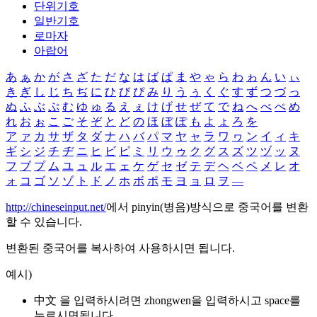
단위기호
일반기호
로마자
아랍어
あ
ぁ
か
が
さ
ざ
た
だ
な
は
ば
ぱ
ま
や
ゃ
ら
わ
ゎ
ん
い
ぃ
き
ぎ
し
じ
ち
ぢ
に
ひ
び
ぴ
み
り
う
ぅ
く
ぐ
す
ず
つ
づ
っ
ぬ
ふ
ぶ
ぷ
む
ゆ
ゅ
る
え
ぇ
け
げ
せ
ぜ
て
で
ね
へ
べ
ぺ
め
れ
お
ぉ
こ
ご
そ
ぞ
と
ど
の
ほ
ぼ
ぽ
も
よ
ょ
ろ
を
ア
ァ
カ
サ
ザ
タ
ダ
ナ
ハ
バ
パ
マ
ヤ
ャ
ラ
ワ
ヮ
ン
イ
ィ
キ
ギ
シ
ジ
チ
ヂ
ニ
ヒ
ビ
ピ
ミ
リ
ウ
ゥ
ク
グ
ス
ズ
ツ
ヅ
ッ
ヌ
フ
ブ
プ
ム
ユ
ュ
ル
エ
ェ
ケ
ゲ
セ
ゼ
テ
デ
ヘ
ベ
ペ
メ
レ
オ
ォ
コ
ゴ
ソ
ゾ
ト
ド
ノ
ホ
ボ
ポ
モ
ヨ
ョ
ロ
ヲ
―
http://chineseinput.net/
에서 pinyin(병음)방식으로 중국어를 변환
할 수 있습니다.
변환된 중국어를 복사하여 사용하시면 됩니다.
예시)
中文 을 입력하시려면
zhongwen
을 입력하시고 space를
누르시면됩니다.