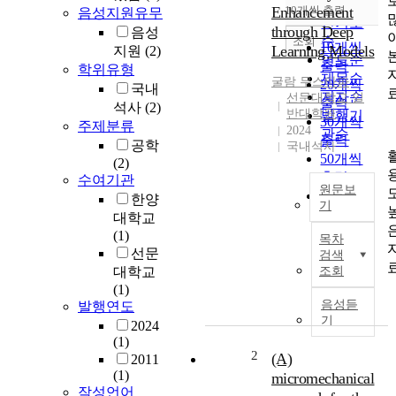
순
Enhancement
10개씩 출력
음성지원유무
내림차순
인기도
through Deep
음성
순
조회
10개씩
Learning Models
지원
(2)
연도순
출력
학위유형
제목순
굴람
무스타파
20개씩
국내
저자순
선문대학교 일
출력
석사
(2)
반대학원
발행기
30개씩
주제분류
2024
관순
출력
공학
국내석사
50개씩
(2)
출력
수여기관
원문보
100개씩
한양
기
출력
대학교
T
(1)
목차
r
선문
검색
a
대학교
조회
f
(1)
f
음성듣
발행연도
i
기
2024
c
(1)
A
2
(A)
2011
n
(1)
micromechanical
a
작성언어