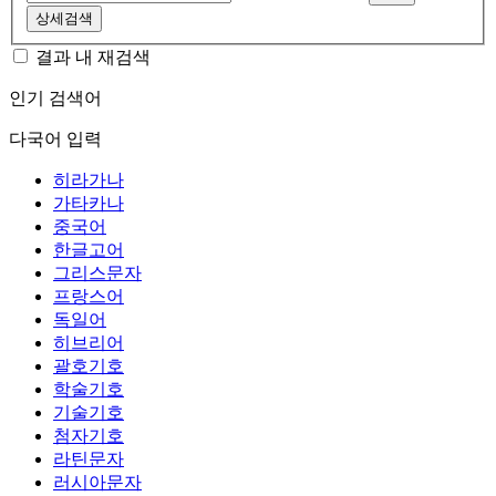
상세검색
결과 내 재검색
인기 검색어
다국어 입력
히라가나
가타카나
중국어
한글고어
그리스문자
프랑스어
독일어
히브리어
괄호기호
학술기호
기술기호
첨자기호
라틴문자
러시아문자