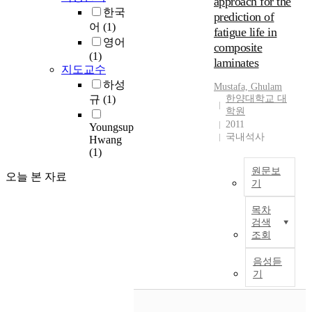
approach for the
l
한국
prediction of
y
어
(1)
fatigue life in
s
영어
composite
i
(1)
laminates
s
지도교수
a
하성
Mustafa, Ghulam
n
규
(1)
한양대학교 대
d
학원
S
2011
Youngsup
a
국내석사
Hwang
f
(1)
e
원문보
t
오늘 본 자료
기
y
A
E
목차
m
n
검색
i
h
조회
c
a
r
n
음성듣
o
c
기
m
e
e
m