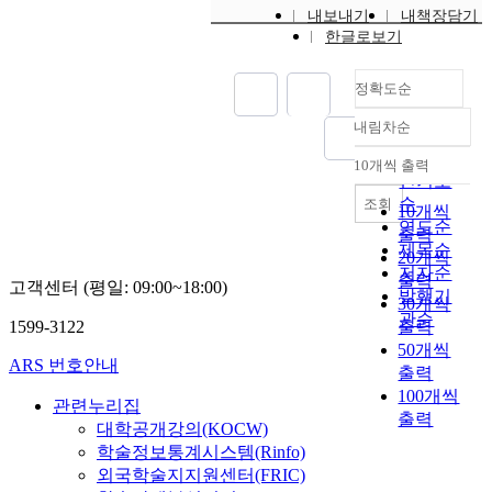
c
e
내보내기
내책장담기
h
n
한글로보기
a
t
n
t
정확도순
i
h
c
r
내림차순
s
정확도
o
b
u
순
10개씩 출력
내림차순
a
g
인기도
s
h
순
조회
10개씩
e
D
연도순
출력
d
e
제목순
20개씩
f
e
저자순
출력
고객센터 (평일: 09:00~18:00)
a
p
발행기
30개씩
t
L
관순
1599-3122
출력
i
e
50개씩
g
a
ARS 번호안내
출력
u
r
100개씩
e
n
관련누리집
출력
l
i
대학공개강의(KOCW)
i
n
학술정보통계시스템(Rinfo)
f
g
외국학술지지원센터(FRIC)
e
M