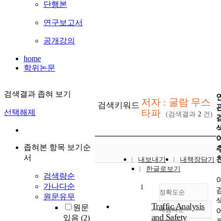
단행본
연구보고서
공개강의
home
학위논문
검색결과 좁혀 보기
저자 : 굴람 무스
검색키워드
타파
선택해제
(검색결과
2
건)
좁혀본 항목 보기순
서
내보내기
내책장담기
한글로보기
검색량순
가나다순
1
정확도순
원문유무
Traffic Analysis
원문
내림차순
정확도
and Safety
있음
(2)