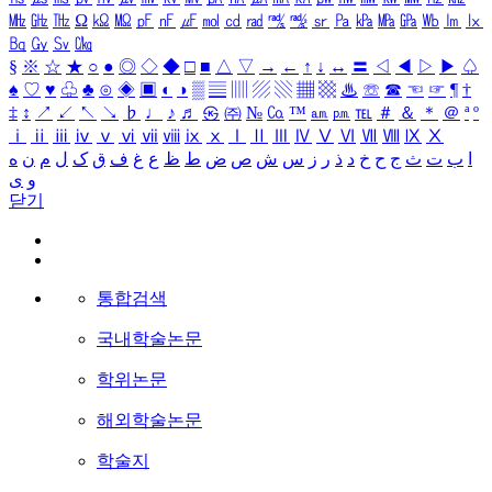
㎒
㎓
㎔
Ω
㏀
㏁
㎊
㎋
㎌
㏖
㏅
㎭
㎮
㎯
㏛
㎩
㎪
㎫
㎬
㏝
㏐
㏓
㏃
㏉
㏜
㏆
§
※
☆
★
○
●
◎
◇
◆
□
■
△
▽
→
←
↑
↓
↔
〓
◁
◀
▷
▶
♤
♠
♡
♥
♧
♣
⊙
◈
▣
◐
◑
▒
▤
▥
▨
▧
▦
▩
♨
☏
☎
☜
☞
¶
†
‡
↕
↗
↙
↖
↘
♭
♩
♪
♬
㉿
㈜
№
㏇
™
㏂
㏘
℡
＃
＆
＊
＠
ª
º
ⅰ
ⅱ
ⅲ
ⅳ
ⅴ
ⅵ
ⅶ
ⅷ
ⅸ
ⅹ
Ⅰ
Ⅱ
Ⅲ
Ⅳ
Ⅴ
Ⅵ
Ⅶ
Ⅷ
Ⅸ
Ⅹ
ا
ب
ت
ث
ج
ح
خ
د
ذ
ر
ز
س
ش
ص
ض
ط
ظ
ع
غ
ف
ق
ک
ل
م
ن
ه
و
ی
닫기
통합검색
국내학술논문
학위논문
해외학술논문
학술지