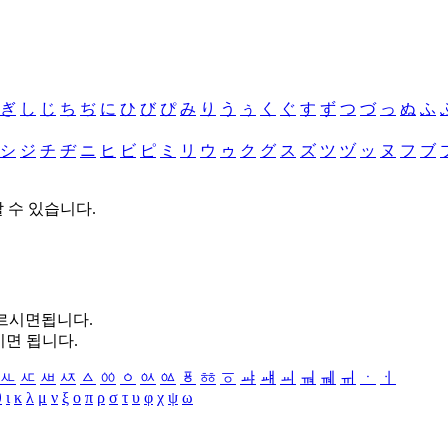
ぎ
し
じ
ち
ぢ
に
ひ
び
ぴ
み
り
う
ぅ
く
ぐ
す
ず
つ
づ
っ
ぬ
ふ
シ
ジ
チ
ヂ
ニ
ヒ
ビ
ピ
ミ
リ
ウ
ゥ
ク
グ
ス
ズ
ツ
ヅ
ッ
ヌ
フ
ブ
할 수 있습니다.
누르시면됩니다.
시면 됩니다.
ㅻ
ㅼ
ㅽ
ㅾ
ㅿ
ㆀ
ㆁ
ㆂ
ㆃ
ㆄ
ㆅ
ㆆ
ㆇ
ㆈ
ㆉ
ㆊ
ㆋ
ㆌ
ㆍ
ㆎ
θ
ι
κ
λ
μ
ν
ξ
ο
π
ρ
σ
τ
υ
φ
χ
ψ
ω