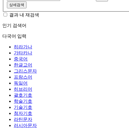
상세검색
결과 내 재검색
인기 검색어
다국어 입력
히라가나
가타카나
중국어
한글고어
그리스문자
프랑스어
독일어
히브리어
괄호기호
학술기호
기술기호
첨자기호
라틴문자
러시아문자