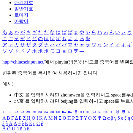
단위기호
일반기호
로마자
아랍어
あ
ぁ
か
が
さ
ざ
た
だ
な
は
ば
ぱ
ま
や
ゃ
ら
わ
ゎ
ん
い
ぃ
き
こ
ご
そ
ぞ
と
ど
の
ほ
ぼ
ぽ
も
よ
ょ
ろ
を
ア
ァ
カ
サ
ザ
タ
ダ
ナ
ハ
バ
パ
マ
ヤ
ャ
ラ
ワ
ヮ
ン
イ
ィ
キ
ギ
ソ
ゾ
ト
ド
ノ
ホ
ボ
ポ
モ
ヨ
ョ
ロ
ヲ
―
http://chineseinput.net/
에서 pinyin(병음)방식으로 중국어를 변환
변환된 중국어를 복사하여 사용하시면 됩니다.
예시)
中文 을 입력하시려면
zhongwen
을 입력하시고 space를
北京 을 입력하시려면
beijing
을 입력하시고 space를 누르
ㅥ
ㅦ
ㅧ
ㅨ
ㅩ
ㅪ
ㅫ
ㅬ
ㅭ
ㅮ
ㅯ
ㅰ
ㅱ
ㅲ
ㅳ
ㅴ
ㅵ
ㅶ
ㅷ
ㅸ
ㅹ
ㅺ
Α
Β
Γ
Δ
Ε
Ζ
Η
Θ
Ι
Κ
Λ
Μ
Ν
Ξ
Ο
Π
Ρ
Σ
Τ
Υ
Φ
Χ
Ψ
Ω
α
β
γ
δ
ε
ζ
η
á
à
Á
À
é
è
É
È
ç
Ç
ê
Ä
Ö
Ü
ä
ö
ü
ß