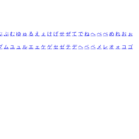
ぶ
ぷ
む
ゆ
ゅ
る
え
ぇ
け
げ
せ
ぜ
て
で
ね
へ
べ
ぺ
め
れ
お
ぉ
プ
ム
ユ
ュ
ル
エ
ェ
ケ
ゲ
セ
ゼ
テ
デ
ヘ
ベ
ペ
メ
レ
オ
ォ
コ
ゴ