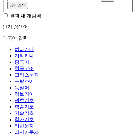
상세검색
결과 내 재검색
인기 검색어
다국어 입력
히라가나
가타카나
중국어
한글고어
그리스문자
프랑스어
독일어
히브리어
괄호기호
학술기호
기술기호
첨자기호
라틴문자
러시아문자