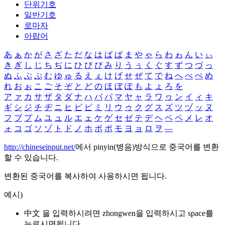
단위기호
일반기호
로마자
아랍어
あ
ぁ
か
が
さ
ざ
た
だ
な
は
ば
ぱ
ま
や
ゃ
ら
わ
ゎ
ん
い
ぃ
き
ぎ
し
じ
ち
ぢ
に
ひ
び
ぴ
み
り
う
ぅ
く
ぐ
す
ず
つ
づ
っ
ぬ
ふ
ぶ
ぷ
む
ゆ
ゅ
る
え
ぇ
け
げ
せ
ぜ
て
で
ね
へ
べ
ぺ
め
れ
お
ぉ
こ
ご
そ
ぞ
と
ど
の
ほ
ぼ
ぽ
も
よ
ょ
ろ
を
ア
ァ
カ
サ
ザ
タ
ダ
ナ
ハ
バ
パ
マ
ヤ
ャ
ラ
ワ
ヮ
ン
イ
ィ
キ
ギ
シ
ジ
チ
ヂ
ニ
ヒ
ビ
ピ
ミ
リ
ウ
ゥ
ク
グ
ス
ズ
ツ
ヅ
ッ
ヌ
フ
ブ
プ
ム
ユ
ュ
ル
エ
ェ
ケ
ゲ
セ
ゼ
テ
デ
ヘ
ベ
ペ
メ
レ
オ
ォ
コ
ゴ
ソ
ゾ
ト
ド
ノ
ホ
ボ
ポ
モ
ヨ
ョ
ロ
ヲ
―
http://chineseinput.net/
에서 pinyin(병음)방식으로 중국어를 변환
할 수 있습니다.
변환된 중국어를 복사하여 사용하시면 됩니다.
예시)
中文 을 입력하시려면
zhongwen
을 입력하시고 space를
누르시면됩니다.