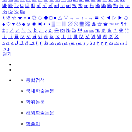
㎒
㎓
㎔
Ω
㏀
㏁
㎊
㎋
㎌
㏖
㏅
㎭
㎮
㎯
㏛
㎩
㎪
㎫
㎬
㏝
㏐
㏓
㏃
㏉
㏜
㏆
§
※
☆
★
○
●
◎
◇
◆
□
■
△
▽
→
←
↑
↓
↔
〓
◁
◀
▷
▶
♤
♠
♡
♥
♧
♣
⊙
◈
▣
◐
◑
▒
▤
▥
▨
▧
▦
▩
♨
☏
☎
☜
☞
¶
†
‡
↕
↗
↙
↖
↘
♭
♩
♪
♬
㉿
㈜
№
㏇
™
㏂
㏘
℡
＃
＆
＊
＠
ª
º
ⅰ
ⅱ
ⅲ
ⅳ
ⅴ
ⅵ
ⅶ
ⅷ
ⅸ
ⅹ
Ⅰ
Ⅱ
Ⅲ
Ⅳ
Ⅴ
Ⅵ
Ⅶ
Ⅷ
Ⅸ
Ⅹ
ا
ب
ت
ث
ج
ح
خ
د
ذ
ر
ز
س
ش
ص
ض
ط
ظ
ع
غ
ف
ق
ک
ل
م
ن
ه
و
ی
닫기
통합검색
국내학술논문
학위논문
해외학술논문
학술지