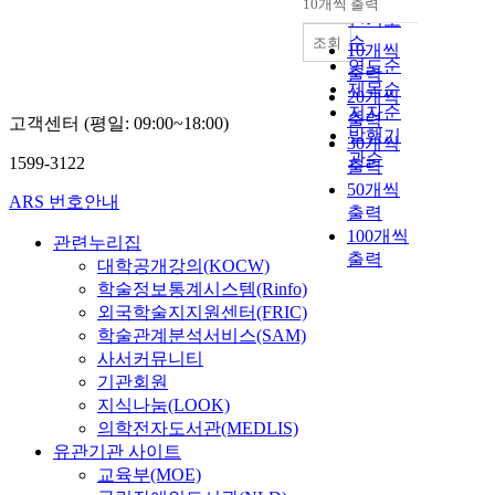
10개씩 출력
내림차순
인기도
순
조회
10개씩
연도순
출력
제목순
20개씩
저자순
출력
고객센터 (평일: 09:00~18:00)
발행기
30개씩
관순
1599-3122
출력
50개씩
ARS 번호안내
출력
100개씩
관련누리집
출력
대학공개강의(KOCW)
학술정보통계시스템(Rinfo)
외국학술지지원센터(FRIC)
학술관계분석서비스(SAM)
사서커뮤니티
기관회원
지식나눔(LOOK)
의학전자도서관(MEDLIS)
유관기관 사이트
교육부(MOE)