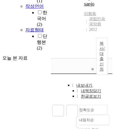
(1)
sanjo
작성언어
한
이화동
국어
국립민속
(2)
국악원
자료형태
2012
단
행본
복
(2)
사/
대
오늘 본 자료
출
신
청
내보내기
내책장담기
한글로보기
정확도순
내림차순
정확도
순