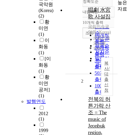
정확도순
높은
국악원
자료
唱劇 水宮
(Korea)
내림차순
정확도
(2)
歌 사설집
순
황
10개씩 출력
내림차순
인기도
국립민속국
미연
악원
(
Korea
)
순
조회
(1)
10개씩
국립민속
연도순
이
출력
국악원
제목순
화동
20개씩
1999
저자순
(1)
출력
발행기
[이
30개씩
복
관순
화동
출력
사/
(1)
50개씩
대
황
출력
출
2
미연
신
100개씩
공저]
청
출력
(1)
전북의 허
발행연도
튼가락 산
조 = The
2012
music of
(1)
Jeonbuk
1999
region,