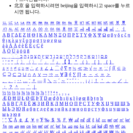
北京 을 입력하시려면
beijing
을 입력하시고 space를 누르
시면 됩니다.
ㅥ
ㅦ
ㅧ
ㅨ
ㅩ
ㅪ
ㅫ
ㅬ
ㅭ
ㅮ
ㅯ
ㅰ
ㅱ
ㅲ
ㅳ
ㅴ
ㅵ
ㅶ
ㅷ
ㅸ
ㅹ
ㅺ
ㅻ
ㅼ
ㅽ
ㅾ
ㅿ
ㆀ
ㆁ
ㆂ
ㆃ
ㆄ
ㆅ
ㆆ
ㆇ
ㆈ
ㆉ
ㆊ
ㆋ
ㆌ
ㆍ
ㆎ
Α
Β
Γ
Δ
Ε
Ζ
Η
Θ
Ι
Κ
Λ
Μ
Ν
Ξ
Ο
Π
Ρ
Σ
Τ
Υ
Φ
Χ
Ψ
Ω
α
β
γ
δ
ε
ζ
η
θ
ι
κ
λ
μ
ν
ξ
ο
π
ρ
σ
τ
υ
φ
χ
ψ
ω
á
à
Á
À
é
è
É
È
ç
Ç
ê
Ä
Ö
Ü
ä
ö
ü
ß
ְ
ֳ
ֲ
ֱ
ָ
ַ
ֵ
ֶ
ִ
ֹ
ּ
ֻ
ׂ
ׁ
ּ
ב
ה
נ
מ
צ
ת
ץ
ש
ד
ג
כ
ע
י
ח
ל
ך
ף
ק
ר
א
ט
ו
ן
ם
פ
‘
’
“
”
〔
〕
〈
〉
「
」
『
』
【
】
＂
（
）
［
］
｛
｝
±
×
÷
≠
≤
≥
∞
∴
♂
♀
∠
⊥
⌒
∂
∇
≡
≒
≪
≫
√
∽
∝
∵
∫
∬
∈
∋
⊆
⊇
⊂
⊃
∪
∩
∧
∨
￢
⇒
⇔
∀
∃
∮
∑
∏
＋
－
＜
＝
＞
、
。
·
‥
…
¨
〃
―
∥
＼
∼
´
～
ˇ
˘
˝
˚
˙
¸
˛
¡
¿
ː
！
＇
，
．
／
：
；
？
＾
＿
｀
｜
½
⅓
⅔
¼
¾
⅛
⅜
⅝
⅞
¹
²
³
⁴
ⁿ
₁
₂
₃
₄
Æ
Ð
Ħ
Ĳ
Ł
Ø
Œ
Þ
Ŧ
Ŋ
æ
đ
ð
ħ
ı
ĳ
ĸ
ŀ
ł
ø
œ
ß
þ
ŧ
ŋ
ŉ
А
Б
В
Г
Д
Е
Ё
Ж
З
И
Й
К
Л
М
Н
О
П
Р
С
Т
У
Ф
Х
Ц
Ч
Ш
Щ
Ъ
Ы
Ь
Э
Ю
Я
а
б
в
г
д
е
ё
ж
з
и
й
к
л
м
н
о
п
р
с
т
у
ф
х
ц
ч
ш
щ
ъ
ы
ь
э
ю
я
′
″
℃
Å
￠
￡
￥
¤
℉
‰
＄
％
Ｆ
￦
㎕
㎖
㎗
ℓ
㎘
㏄
㎣
㎤
㎥
㎦
㎙
㎚
㎛
㎜
㎝
㎞
㎟
㎠
㎡
㎢
㏊
㎍
㎎
㎏
㏏
㎈
㎉
㏈
㎧
㎨
㎰
㎱
㎲
㎳
㎴
㎵
㎶
㎷
㎸
㎹
㎀
㎁
㎂
㎃
㎄
㎺
㎻
㎽
㎾
㎿
㎐
㎑