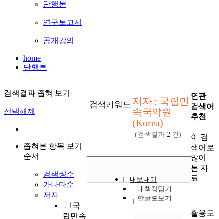
단행본
연구보고서
공개강의
home
단행본
검색결과 좁혀 보기
연관
저자 : 국립민
검색키워드
검색어
속국악원
선택해제
추천
(Korea)
(검색결과
2
건)
이 검
좁혀본 항목 보기
색어로
순서
많이
본 자
검색량순
료
내보내기
가나다순
내책장담기
저자
한글로보기
1
국
활용도
립민속