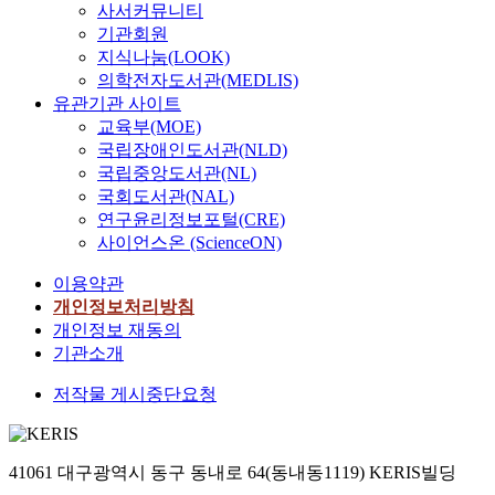
사서커뮤니티
unknown prim
기관회원
sites. Frequenc
지식나눔(LOOK)
stage 4 tumor 
의학전자도서관(MEDLIS)
myc amplified
유관기관 사이트
were lower in 
교육부(MOE)
extra-abdomin
국립장애인도서관(NLD)
group than in 
국립중앙도서관(NL)
abdominal gro
(34.6% vs. 60.
국회도서관(NAL)
P=0.019 and 4.2% vs.
연구윤리정보포털(CRE)
45.0%, P<0.00
사이언스온 (ScienceON)
respectively). 
이용약관
of lactate
dehydrogenase
개인정보처리방침
ferritin and neuron-
개인정보 재동의
specific enola
기관소개
significantly l
저작물 게시중단요청
the extra-abdo
group than in the
abdominal gro
probability of 
41061 대구광역시 동구 동내로 64(동내동1119) KERIS빌딩
EFS (±95%