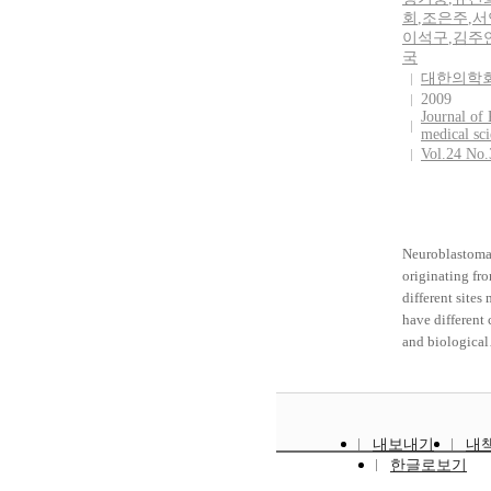
회
,
조은주
,
서
이석구
,
김주
국
대한의학
2009
Journal of
medical sc
Vol.24 No.
Neuroblastoma
originating fr
different sites
have different 
and biological
characteristics.
present study, 
clinical (age, 
stage) and biological
내보내기
내
(N-myc amplifi
한글로보기
Shimada path