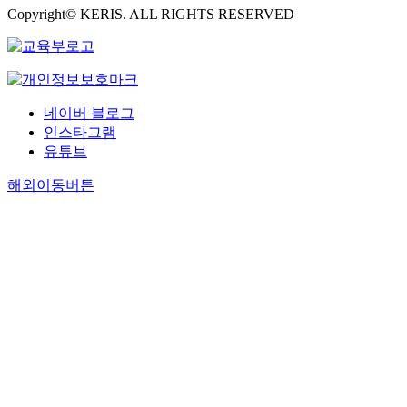
confidence int
Copyright© KERIS. ALL RIGHTS RESERVED
was higher in 
extra-abdomin
group than in 
abdominal gro
(94.4± 10.6% vs.
네이버 블로그
69.4±9.4%, P=
인스타그램
Taken together
유튜브
neuroblastoma
originating from ext
해외이동버튼
abdominal site
be associated 
more favorable
clinical and bi
characteristics
better outcome
neuroblastoma
originating fr
abdomen.