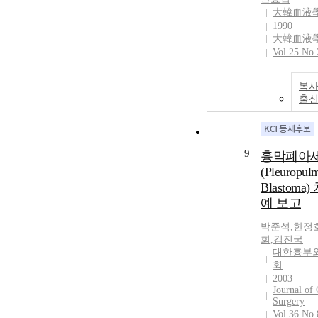
大韓血液
1990
大韓血液
Vol.25 No.
복사
출
9
흉막폐아
(Pleuropul
Blastoma)
예 보고
박준석
,
한정
회
,
김진국
대한흉부
회
2003
Journal of 
Surgery
Vol.36 No.