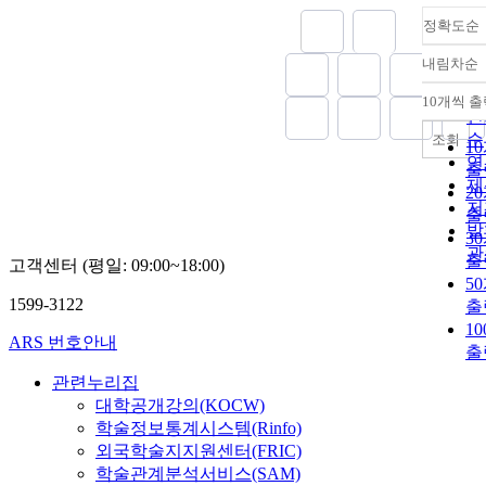
and levels of l
dehydrogenase
정확도순
ferritin and ne
내림차순
specific enolas
정
characteristics 
순
10개씩 
내
patients with 
인
diagnosed
순
조회
1
neuroblastoma
연
출
compared acco
제
2
to the site of 
저
출
origin
발
3
(extraabdomin
관
출
고객센터 (평일: 09:00~18:00)
versus abdomin
5
The event-free
1599-3122
출
survival rate (
1
also compared
ARS 번호안내
between the t
출
groups. Amon
관련누리집
neuroblastoma
대학공개강의(KOCW)
tumors origina
학술정보통계시스템(Rinfo)
from the abdo
외국학술지지원센터(FRIC)
from extra-ab
학술관계분석서비스(SAM)
sites and 2 fro