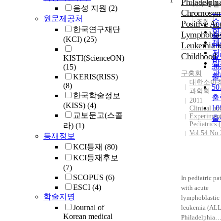
1
순
Philadelphi
10개씩 
내
음성 지원
(2)
인
Chromosom
원문제공처
순
조회
Positive Ac
1
한국연구재단
연
Lymphoblas
출
(KCI)
(25)
제
Leukemia i
2
저
Childhood
출
KISTI(ScienceON)
발
3
(15)
관
구홍회
KERIS(RISS)
출
대한소아
(8)
5
과학회
한국학술정보
출
2011
(KISS)
(4)
1
Clinical an
교보문고(스콜
Experiment
출
Pediatrics
라)
(1)
Vol.54 No.
등재정보
KCI등재
(80)
KCI등재후보
(7)
SCOPUS
(6)
In pediatric pa
ESCI
(4)
with acute
학술지명
lymphoblastic
Journal of
leukemia (ALL)
Korean medical
Philadelphia