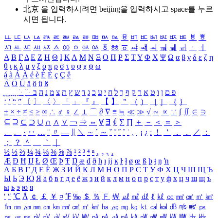
北京 을 입력하시려면
beijing
을 입력하시고 space를 누르
시면 됩니다.
ㅥ
ㅦ
ㅧ
ㅨ
ㅩ
ㅪ
ㅫ
ㅬ
ㅭ
ㅮ
ㅯ
ㅰ
ㅱ
ㅲ
ㅳ
ㅴ
ㅵ
ㅶ
ㅷ
ㅸ
ㅹ
ㅺ
ㅻ
ㅼ
ㅽ
ㅾ
ㅿ
ㆀ
ㆁ
ㆂ
ㆃ
ㆄ
ㆅ
ㆆ
ㆇ
ㆈ
ㆉ
ㆊ
ㆋ
ㆌ
ㆍ
ㆎ
Α
Β
Γ
Δ
Ε
Ζ
Η
Θ
Ι
Κ
Λ
Μ
Ν
Ξ
Ο
Π
Ρ
Σ
Τ
Υ
Φ
Χ
Ψ
Ω
α
β
γ
δ
ε
ζ
η
θ
ι
κ
λ
μ
ν
ξ
ο
π
ρ
σ
τ
υ
φ
χ
ψ
ω
á
à
Á
À
é
è
É
È
ç
Ç
ê
Ä
Ö
Ü
ä
ö
ü
ß
ְ
ֳ
ֲ
ֱ
ָ
ַ
ֵ
ֶ
ִ
ֹ
ּ
ֻ
ׂ
ׁ
ּ
ב
ה
נ
מ
צ
ת
ץ
ש
ד
ג
כ
ע
י
ח
ל
ך
ף
ק
ר
א
ט
ו
ן
ם
פ
‘
’
“
”
〔
〕
〈
〉
「
」
『
』
【
】
＂
（
）
［
］
｛
｝
±
×
÷
≠
≤
≥
∞
∴
♂
♀
∠
⊥
⌒
∂
∇
≡
≒
≪
≫
√
∽
∝
∵
∫
∬
∈
∋
⊆
⊇
⊂
⊃
∪
∩
∧
∨
￢
⇒
⇔
∀
∃
∮
∑
∏
＋
－
＜
＝
＞
、
。
·
‥
…
¨
〃
―
∥
＼
∼
´
～
ˇ
˘
˝
˚
˙
¸
˛
¡
¿
ː
！
＇
，
．
／
：
；
？
＾
＿
｀
｜
½
⅓
⅔
¼
¾
⅛
⅜
⅝
⅞
¹
²
³
⁴
ⁿ
₁
₂
₃
₄
Æ
Ð
Ħ
Ĳ
Ł
Ø
Œ
Þ
Ŧ
Ŋ
æ
đ
ð
ħ
ı
ĳ
ĸ
ŀ
ł
ø
œ
ß
þ
ŧ
ŋ
ŉ
А
Б
В
Г
Д
Е
Ё
Ж
З
И
Й
К
Л
М
Н
О
П
Р
С
Т
У
Ф
Х
Ц
Ч
Ш
Щ
Ъ
Ы
Ь
Э
Ю
Я
а
б
в
г
д
е
ё
ж
з
и
й
к
л
м
н
о
п
р
с
т
у
ф
х
ц
ч
ш
щ
ъ
ы
ь
э
ю
я
′
″
℃
Å
￠
￡
￥
¤
℉
‰
＄
％
Ｆ
￦
㎕
㎖
㎗
ℓ
㎘
㏄
㎣
㎤
㎥
㎦
㎙
㎚
㎛
㎜
㎝
㎞
㎟
㎠
㎡
㎢
㏊
㎍
㎎
㎏
㏏
㎈
㎉
㏈
㎧
㎨
㎰
㎱
㎲
㎳
㎴
㎵
㎶
㎷
㎸
㎹
㎀
㎁
㎂
㎃
㎄
㎺
㎻
㎽
㎾
㎿
㎐
㎑