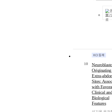
보
10
Neuroblast
Originating
Extra-abdo
Sites: Assoc
with Favora
Clinical an
Biological
Features
성기웅
,
유건