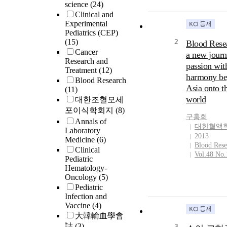
science
(24)
chromosome
Clinical and
translocation i
Experimental
uncommon, wi
Pediatrics (CEP)
frequency of le
(15)
2
Blood Rese
5%. However, it
Cancer
a new journ
classified as a 
Research and
passion wit
very high risk,
Treatment
(12)
harmony b
only 20‒30% 
Blood Research
Asia onto t
Philadelphia
(11)
chromosome-po
world
대한조혈모세
(Ph+)children 
포이식학회지
(8)
구홍회
ALL are cured 
Annals of
대한혈액
chemotherapy 
Laboratory
2013
Allogeneic
Medicine
(6)
Blood Rese
hematopoietic
Clinical
Vol.48 No.
Pediatric
cell transplant
Hematology-
from a closely
Oncology
(5)
matched donor
Pediatric
60% of patients
Infection and
complete remis
Vaccine
(4)
Recent data su
大韓輸血學會
that chemothe
誌
(3)
3