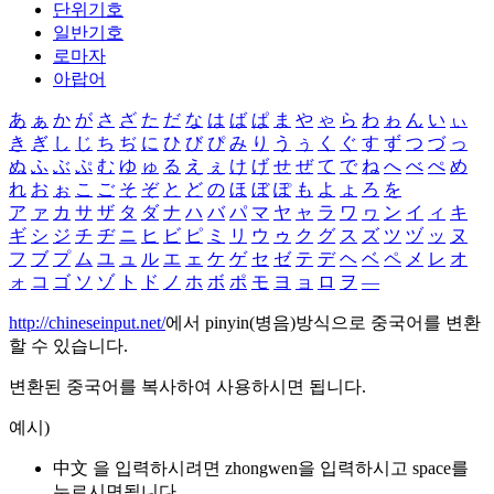
단위기호
일반기호
로마자
아랍어
あ
ぁ
か
が
さ
ざ
た
だ
な
は
ば
ぱ
ま
や
ゃ
ら
わ
ゎ
ん
い
ぃ
き
ぎ
し
じ
ち
ぢ
に
ひ
び
ぴ
み
り
う
ぅ
く
ぐ
す
ず
つ
づ
っ
ぬ
ふ
ぶ
ぷ
む
ゆ
ゅ
る
え
ぇ
け
げ
せ
ぜ
て
で
ね
へ
べ
ぺ
め
れ
お
ぉ
こ
ご
そ
ぞ
と
ど
の
ほ
ぼ
ぽ
も
よ
ょ
ろ
を
ア
ァ
カ
サ
ザ
タ
ダ
ナ
ハ
バ
パ
マ
ヤ
ャ
ラ
ワ
ヮ
ン
イ
ィ
キ
ギ
シ
ジ
チ
ヂ
ニ
ヒ
ビ
ピ
ミ
リ
ウ
ゥ
ク
グ
ス
ズ
ツ
ヅ
ッ
ヌ
フ
ブ
プ
ム
ユ
ュ
ル
エ
ェ
ケ
ゲ
セ
ゼ
テ
デ
ヘ
ベ
ペ
メ
レ
オ
ォ
コ
ゴ
ソ
ゾ
ト
ド
ノ
ホ
ボ
ポ
モ
ヨ
ョ
ロ
ヲ
―
http://chineseinput.net/
에서 pinyin(병음)방식으로 중국어를 변환
할 수 있습니다.
변환된 중국어를 복사하여 사용하시면 됩니다.
예시)
中文 을 입력하시려면
zhongwen
을 입력하시고 space를
누르시면됩니다.