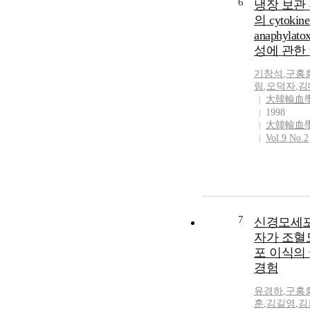
6
냉장 보관
의 cytokin
anaphylato
성에 관한
기창석
,
구홍
림
,
오덕자
,
김
大韓輸血
1998
大韓輸血
Vol.9 No.2
7
신경모세
자가 조혈
포 이식의
경험
유경하
,
구홍
훈
,
김길영
,
김