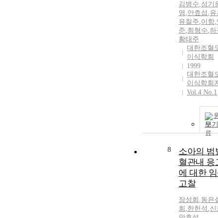
김병수
,
성기
영
,
안효섭
,
유
유철주
,
이항
,
준
,
최형수
,
하
황태주
대한조혈
이식학회
1999
대한조혈
이식학회
Vol.4 No.1
보
8
소아의 범
혈관내 응
에 대한 
고찰
장성희
,
동은
회
,
한헌석
,
신
안효섭