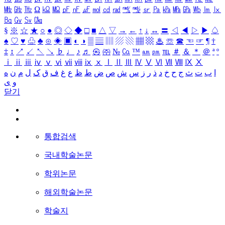
㎒
㎓
㎔
Ω
㏀
㏁
㎊
㎋
㎌
㏖
㏅
㎭
㎮
㎯
㏛
㎩
㎪
㎫
㎬
㏝
㏐
㏓
㏃
㏉
㏜
㏆
§
※
☆
★
○
●
◎
◇
◆
□
■
△
▽
→
←
↑
↓
↔
〓
◁
◀
▷
▶
♤
♠
♡
♥
♧
♣
⊙
◈
▣
◐
◑
▒
▤
▥
▨
▧
▦
▩
♨
☏
☎
☜
☞
¶
†
‡
↕
↗
↙
↖
↘
♭
♩
♪
♬
㉿
㈜
№
㏇
™
㏂
㏘
℡
＃
＆
＊
＠
ª
º
ⅰ
ⅱ
ⅲ
ⅳ
ⅴ
ⅵ
ⅶ
ⅷ
ⅸ
ⅹ
Ⅰ
Ⅱ
Ⅲ
Ⅳ
Ⅴ
Ⅵ
Ⅶ
Ⅷ
Ⅸ
Ⅹ
ا
ب
ت
ث
ج
ح
خ
د
ذ
ر
ز
س
ش
ص
ض
ط
ظ
ع
غ
ف
ق
ک
ل
م
ن
ه
و
ی
닫기
통합검색
국내학술논문
학위논문
해외학술논문
학술지