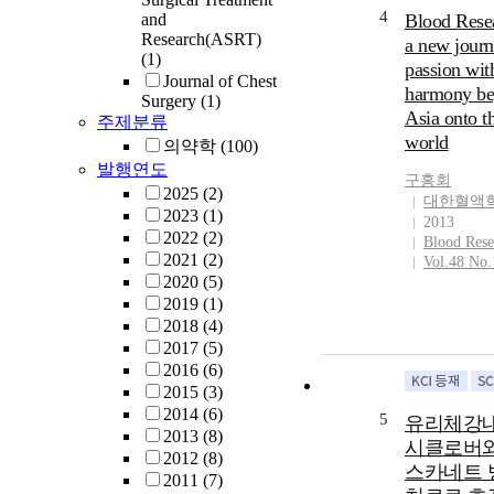
4
and
indicated the
Blood Rese
Research(ASRT)
feasibility and
a new journ
(1)
benefit of usin
passion wit
Journal of Chest
dasatinib as sa
harmony b
Surgery
(1)
therapy enabli
Asia onto t
주제분류
HSCT. However
world
의약학
(100)
extensive data
발행연도
clinical trials a
구홍회
2025
(2)
needed to det
대한혈액
2023
(1)
whether the
2013
2022
(2)
administration
Blood Rese
2021
(2)
secondgenerat
Vol.48 No.
2020
(5)
TKIs in childre
2019
(1)
comparable to 
2018
(4)
adults. Becaus
2017
(5)
ALL is rare in
2016
(6)
children, the q
2015
(3)
of whether HS
2014
(6)
could be a dis
5
유리체강내
2013
(8)
part of their t
시클로버와
2012
(8)
may not be an
스카네트 
2011
(7)
for some time.