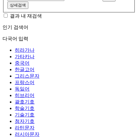
상세검색
결과 내 재검색
인기 검색어
다국어 입력
히라가나
가타카나
중국어
한글고어
그리스문자
프랑스어
독일어
히브리어
괄호기호
학술기호
기술기호
첨자기호
라틴문자
러시아문자