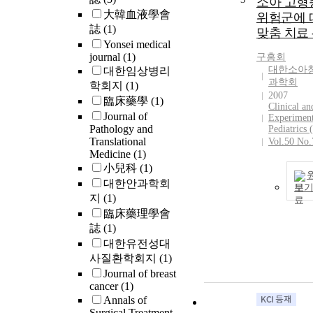
소아 고형종
plus tyrosine k
大韓血液學會
위험군에 
inhibitors (TK
誌
(1)
be the initial 
맞춤 치료 
Yonsei medical
of choice for 
journal
(1)
구홍회
in children. H
대한소아
대한임상병리
longer observa
과학회
학회지
(1)
required to de
2007
臨床藥學
(1)
whether long-
Clinical an
outcome with
Journal of
Experiment
Pathology and
intensive imat
Pediatrics
Translational
Vol.50 No.
chemotherapy 
Medicine
(1)
indeed equival
小兒科
(1)
that with allog
대한안과학회
related or alte
보
지
(1)
donor hematop
臨床藥理學會
stem cell
transplantatio
誌
(1)
(HSCT). Repor
대한유전성대
the use of seco
사질환학회지
(1)
generation TKI
Journal of breast
children with 
cancer
(1)
ALL are limite
Annals of
case reports h
Surgical Treatment