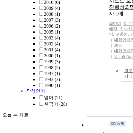
치료로 호
2010
(6)
international
진행성외
2009
(4)
multicenter stu
사 1예
2008
(1)
needed to answ
2007
(3)
question of wh
최다예, 이수
2006
(2)
imatinib plus
예진, 최수한
2005
(1)
chemotherapy 
영,
구홍회
,
2003
(4)
replace sibling
대한안과
2002
(4)
allogeneic HS
2015
2001
(4)
children with 
대한안과
2000
(1)
ALL.
Vol.56 No.
1999
(3)
1998
(2)
원문
1997
(1)
기
2
1993
(3)
1990
(1)
작성언어
영어
(51)
한국어
(28)
오늘 본 자료