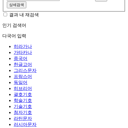
상세검색
결과 내 재검색
인기 검색어
다국어 입력
히라가나
가타카나
중국어
한글고어
그리스문자
프랑스어
독일어
히브리어
괄호기호
학술기호
기술기호
첨자기호
라틴문자
러시아문자