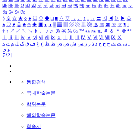
㎒
㎓
㎔
Ω
㏀
㏁
㎊
㎋
㎌
㏖
㏅
㎭
㎮
㎯
㏛
㎩
㎪
㎫
㎬
㏝
㏐
㏓
㏃
㏉
㏜
㏆
§
※
☆
★
○
●
◎
◇
◆
□
■
△
▽
→
←
↑
↓
↔
〓
◁
◀
▷
▶
♤
♠
♡
♥
♧
♣
⊙
◈
▣
◐
◑
▒
▤
▥
▨
▧
▦
▩
♨
☏
☎
☜
☞
¶
†
‡
↕
↗
↙
↖
↘
♭
♩
♪
♬
㉿
㈜
№
㏇
™
㏂
㏘
℡
＃
＆
＊
＠
ª
º
ⅰ
ⅱ
ⅲ
ⅳ
ⅴ
ⅵ
ⅶ
ⅷ
ⅸ
ⅹ
Ⅰ
Ⅱ
Ⅲ
Ⅳ
Ⅴ
Ⅵ
Ⅶ
Ⅷ
Ⅸ
Ⅹ
ا
ب
ت
ث
ج
ح
خ
د
ذ
ر
ز
س
ش
ص
ض
ط
ظ
ع
غ
ف
ق
ک
ل
م
ن
ه
و
ی
닫기
통합검색
국내학술논문
학위논문
해외학술논문
학술지