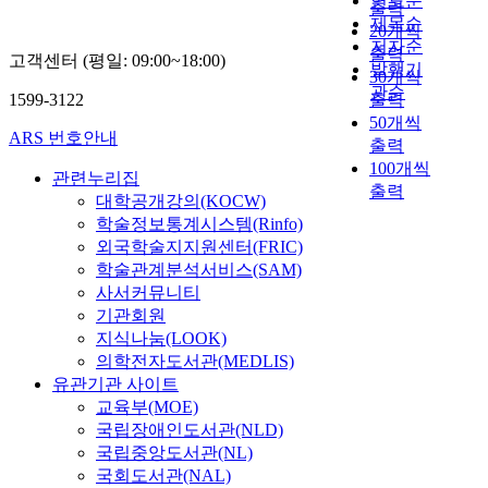
연도순
출력
제목순
20개씩
저자순
출력
고객센터 (평일: 09:00~18:00)
발행기
30개씩
관순
1599-3122
출력
50개씩
ARS 번호안내
출력
100개씩
관련누리집
출력
대학공개강의(KOCW)
학술정보통계시스템(Rinfo)
외국학술지지원센터(FRIC)
학술관계분석서비스(SAM)
사서커뮤니티
기관회원
지식나눔(LOOK)
의학전자도서관(MEDLIS)
유관기관 사이트
교육부(MOE)
국립장애인도서관(NLD)
국립중앙도서관(NL)
국회도서관(NAL)