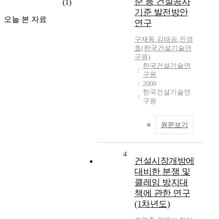
준 등 건설공사
(1)
기준 발전방안
오늘 본 자료
연구
구재동
,
김태송
,
진경
호(한국건설기술연
구원)
한국건설기술연
구원
2000
한국건설기술연
구원
원문보기
4
건설시장개방에
대비한 분쟁 및
클레임 방지대
책에 관한 연구
(1차년도)