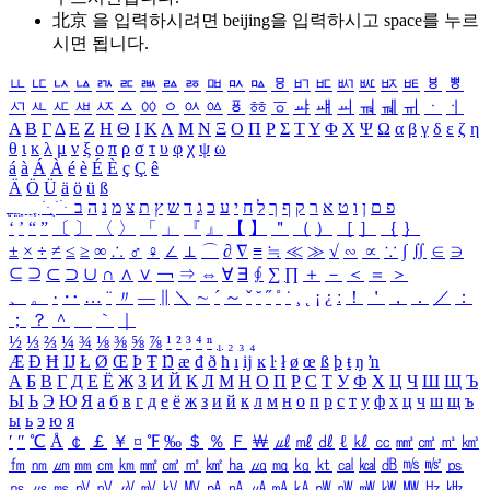
北京 을 입력하시려면
beijing
을 입력하시고 space를 누르
시면 됩니다.
ㅥ
ㅦ
ㅧ
ㅨ
ㅩ
ㅪ
ㅫ
ㅬ
ㅭ
ㅮ
ㅯ
ㅰ
ㅱ
ㅲ
ㅳ
ㅴ
ㅵ
ㅶ
ㅷ
ㅸ
ㅹ
ㅺ
ㅻ
ㅼ
ㅽ
ㅾ
ㅿ
ㆀ
ㆁ
ㆂ
ㆃ
ㆄ
ㆅ
ㆆ
ㆇ
ㆈ
ㆉ
ㆊ
ㆋ
ㆌ
ㆍ
ㆎ
Α
Β
Γ
Δ
Ε
Ζ
Η
Θ
Ι
Κ
Λ
Μ
Ν
Ξ
Ο
Π
Ρ
Σ
Τ
Υ
Φ
Χ
Ψ
Ω
α
β
γ
δ
ε
ζ
η
θ
ι
κ
λ
μ
ν
ξ
ο
π
ρ
σ
τ
υ
φ
χ
ψ
ω
á
à
Á
À
é
è
É
È
ç
Ç
ê
Ä
Ö
Ü
ä
ö
ü
ß
ְ
ֳ
ֲ
ֱ
ָ
ַ
ֵ
ֶ
ִ
ֹ
ּ
ֻ
ׂ
ׁ
ּ
ב
ה
נ
מ
צ
ת
ץ
ש
ד
ג
כ
ע
י
ח
ל
ך
ף
ק
ר
א
ט
ו
ן
ם
פ
‘
’
“
”
〔
〕
〈
〉
「
」
『
』
【
】
＂
（
）
［
］
｛
｝
±
×
÷
≠
≤
≥
∞
∴
♂
♀
∠
⊥
⌒
∂
∇
≡
≒
≪
≫
√
∽
∝
∵
∫
∬
∈
∋
⊆
⊇
⊂
⊃
∪
∩
∧
∨
￢
⇒
⇔
∀
∃
∮
∑
∏
＋
－
＜
＝
＞
、
。
·
‥
…
¨
〃
―
∥
＼
∼
´
～
ˇ
˘
˝
˚
˙
¸
˛
¡
¿
ː
！
＇
，
．
／
：
；
？
＾
＿
｀
｜
½
⅓
⅔
¼
¾
⅛
⅜
⅝
⅞
¹
²
³
⁴
ⁿ
₁
₂
₃
₄
Æ
Ð
Ħ
Ĳ
Ł
Ø
Œ
Þ
Ŧ
Ŋ
æ
đ
ð
ħ
ı
ĳ
ĸ
ŀ
ł
ø
œ
ß
þ
ŧ
ŋ
ŉ
А
Б
В
Г
Д
Е
Ё
Ж
З
И
Й
К
Л
М
Н
О
П
Р
С
Т
У
Ф
Х
Ц
Ч
Ш
Щ
Ъ
Ы
Ь
Э
Ю
Я
а
б
в
г
д
е
ё
ж
з
и
й
к
л
м
н
о
п
р
с
т
у
ф
х
ц
ч
ш
щ
ъ
ы
ь
э
ю
я
′
″
℃
Å
￠
￡
￥
¤
℉
‰
＄
％
Ｆ
￦
㎕
㎖
㎗
ℓ
㎘
㏄
㎣
㎤
㎥
㎦
㎙
㎚
㎛
㎜
㎝
㎞
㎟
㎠
㎡
㎢
㏊
㎍
㎎
㎏
㏏
㎈
㎉
㏈
㎧
㎨
㎰
㎱
㎲
㎳
㎴
㎵
㎶
㎷
㎸
㎹
㎀
㎁
㎂
㎃
㎄
㎺
㎻
㎽
㎾
㎿
㎐
㎑