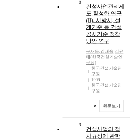
8
건설사업관리제
도 활성화 연구
(II): 시방서, 설
계기준 등 건설
공사기준 정착
방안 연구
구재동
,
김태송
,
김균
태(한국건설기술연
구원)
한국건설기술연
구원
1999
한국건설기술연
구원
원문보기
9
건설사업의 절
차규정에 관한