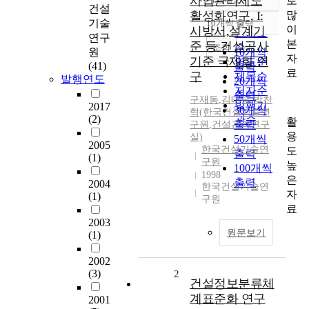
사업관리제도
로
정확도
건설
많
활성화연구, I:
순
기술
10개씩 출력
내림차순
이
시방서,설계기
인기도
연구
본
준 등 건설공사
순
조회
원
10개씩
자
기준 국제화 연
연도순
(41)
출력
료
구
제목순
발행연도
20개씩
저자순
출력
구재동
,
김태송
,
박찬
발행기
2017
30개씩
혁(한국건설기술연
(2)
관순
활
출력
구원
,
건설관리연구
용
실)
50개씩
2005
한국건설기술연
도
출력
(1)
구원
높
100개씩
1998
은
출력
2004
한국건설기술연
자
(1)
구원
료
2003
원문보기
(1)
2002
(3)
2
건설정보분류체
계표준화 연구
2001