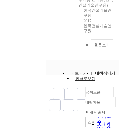
구재동
,
김태송(한국
건설기술연구원)
한국건설기술연
구원
2017
한국건설기술연
구원
원문보기
내보내기
내책장담기
한글로보기
정확도순
내림차순
정확도
순
10개씩 출력
내림차순
인기도
순
조회
10개씩