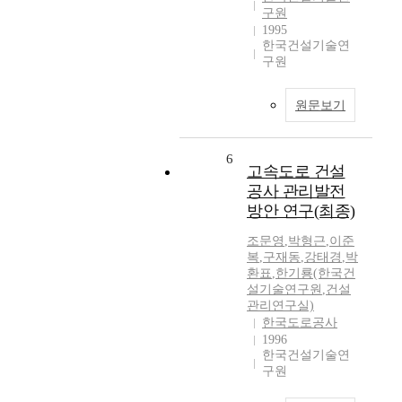
구원
1995
한국건설기술연
구원
원문보기
6
고속도로 건설
공사 관리발전
방안 연구(최종)
조문영
,
박형근
,
이준
복
,
구재동
,
강태경
,
박
환표
,
한기룡(한국건
설기술연구원
,
건설
관리연구실)
한국도로공사
1996
한국건설기술연
구원