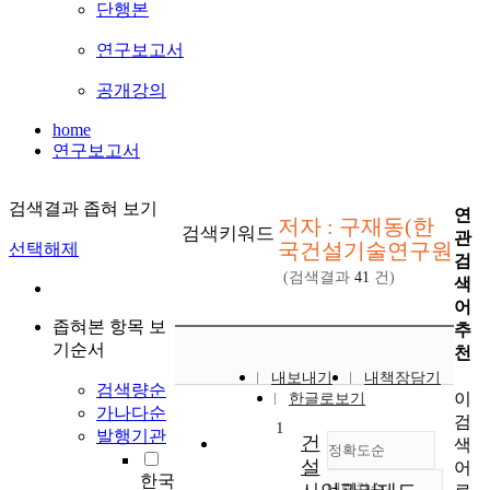
단행본
연구보고서
공개강의
home
연구보고서
검색결과 좁혀 보기
연
저자 : 구재동(한
검색키워드
관
국건설기술연구원
선택해제
검
(검색결과
41
건)
색
어
좁혀본 항목 보
추
기순서
천
내보내기
내책장담기
검색량순
이
한글로보기
가나다순
검
1
발행기관
건
색
정확도순
설
어
한국
내림차순