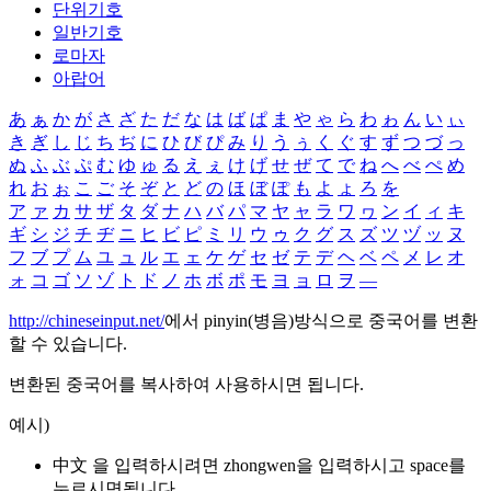
단위기호
일반기호
로마자
아랍어
あ
ぁ
か
が
さ
ざ
た
だ
な
は
ば
ぱ
ま
や
ゃ
ら
わ
ゎ
ん
い
ぃ
き
ぎ
し
じ
ち
ぢ
に
ひ
び
ぴ
み
り
う
ぅ
く
ぐ
す
ず
つ
づ
っ
ぬ
ふ
ぶ
ぷ
む
ゆ
ゅ
る
え
ぇ
け
げ
せ
ぜ
て
で
ね
へ
べ
ぺ
め
れ
お
ぉ
こ
ご
そ
ぞ
と
ど
の
ほ
ぼ
ぽ
も
よ
ょ
ろ
を
ア
ァ
カ
サ
ザ
タ
ダ
ナ
ハ
バ
パ
マ
ヤ
ャ
ラ
ワ
ヮ
ン
イ
ィ
キ
ギ
シ
ジ
チ
ヂ
ニ
ヒ
ビ
ピ
ミ
リ
ウ
ゥ
ク
グ
ス
ズ
ツ
ヅ
ッ
ヌ
フ
ブ
プ
ム
ユ
ュ
ル
エ
ェ
ケ
ゲ
セ
ゼ
テ
デ
ヘ
ベ
ペ
メ
レ
オ
ォ
コ
ゴ
ソ
ゾ
ト
ド
ノ
ホ
ボ
ポ
モ
ヨ
ョ
ロ
ヲ
―
http://chineseinput.net/
에서 pinyin(병음)방식으로 중국어를 변환
할 수 있습니다.
변환된 중국어를 복사하여 사용하시면 됩니다.
예시)
中文 을 입력하시려면
zhongwen
을 입력하시고 space를
누르시면됩니다.