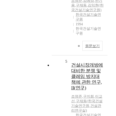
조영준
,
김예상
,
한기
용
,
구재동
,
김익현(한
국건설기술연구원)
한국건설기술연
구원
1994
한국건설기술연
구원
원문보기
5
건설시장개방에
대비한 분쟁 및
클레임 방지대
책에 관한 연구,
II(연구)
조영준
,
구지희
,
이교
선
,
구재동(한국건설
기술연구원
,
건설관
리연구실)
한국건설기술연