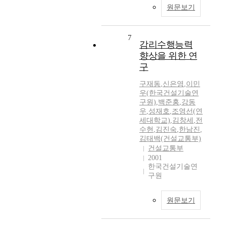
원문보기
7
감리수행능력
향상을 위한 연
구
구재동
,
신은영
,
이민
우(한국건설기술연
구원)
,
백준홍
,
강동
우
,
성재호
,
조영선(연
세대학교)
,
김창세
,
전
수현
,
김진숙
,
한남진
,
김태백(건설교통부)
건설교통부
2001
한국건설기술연
구원
원문보기