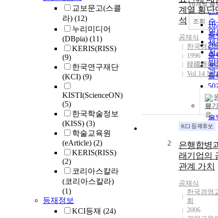
순
10개씩 출
내
교보문고(스콜
계열 횡단
인
라)
(12)
석
순
조회
1
누리미디어
연
출
공재식
(DBpia)
(11)
제
2
한국경상
KERIS(RISS)
저
출
1996
(9)
발
韓國經商
3
한국연구재단
관
Vol.14 No.
출
(KCI)
(9)
5
KISTI(ScienceON)
출
(5)
보
1
한국학술정보
출
(KISS)
(3)
학술교육원
(eArticle)
(2)
2
은행합병과
KERIS(RISS)
래기업의 
(2)
관계 가치
코리아스칼라
(코리아스칼라)
공재식
(1)
한국경영
등재정보
회
2006
KCI등재
(24)