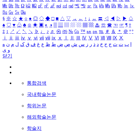
㎒
㎓
㎔
Ω
㏀
㏁
㎊
㎋
㎌
㏖
㏅
㎭
㎮
㎯
㏛
㎩
㎪
㎫
㎬
㏝
㏐
㏓
㏃
㏉
㏜
㏆
§
※
☆
★
○
●
◎
◇
◆
□
■
△
▽
→
←
↑
↓
↔
〓
◁
◀
▷
▶
♤
♠
♡
♥
♧
♣
⊙
◈
▣
◐
◑
▒
▤
▥
▨
▧
▦
▩
♨
☏
☎
☜
☞
¶
†
‡
↕
↗
↙
↖
↘
♭
♩
♪
♬
㉿
㈜
№
㏇
™
㏂
㏘
℡
＃
＆
＊
＠
ª
º
ⅰ
ⅱ
ⅲ
ⅳ
ⅴ
ⅵ
ⅶ
ⅷ
ⅸ
ⅹ
Ⅰ
Ⅱ
Ⅲ
Ⅳ
Ⅴ
Ⅵ
Ⅶ
Ⅷ
Ⅸ
Ⅹ
ا
ب
ت
ث
ج
ح
خ
د
ذ
ر
ز
س
ش
ص
ض
ط
ظ
ع
غ
ف
ق
ک
ل
م
ن
ه
و
ی
닫기
통합검색
국내학술논문
학위논문
해외학술논문
학술지