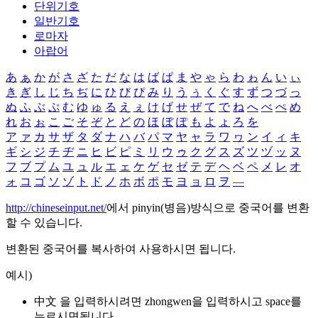
단위기호
일반기호
로마자
아랍어
あ
ぁ
か
が
さ
ざ
た
だ
な
は
ば
ぱ
ま
や
ゃ
ら
わ
ゎ
ん
い
ぃ
き
ぎ
し
じ
ち
ぢ
に
ひ
び
ぴ
み
り
う
ぅ
く
ぐ
す
ず
つ
づ
っ
ぬ
ふ
ぶ
ぷ
む
ゆ
ゅ
る
え
ぇ
け
げ
せ
ぜ
て
で
ね
へ
べ
ぺ
め
れ
お
ぉ
こ
ご
そ
ぞ
と
ど
の
ほ
ぼ
ぽ
も
よ
ょ
ろ
を
ア
ァ
カ
サ
ザ
タ
ダ
ナ
ハ
バ
パ
マ
ヤ
ャ
ラ
ワ
ヮ
ン
イ
ィ
キ
ギ
シ
ジ
チ
ヂ
ニ
ヒ
ビ
ピ
ミ
リ
ウ
ゥ
ク
グ
ス
ズ
ツ
ヅ
ッ
ヌ
フ
ブ
プ
ム
ユ
ュ
ル
エ
ェ
ケ
ゲ
セ
ゼ
テ
デ
ヘ
ベ
ペ
メ
レ
オ
ォ
コ
ゴ
ソ
ゾ
ト
ド
ノ
ホ
ボ
ポ
モ
ヨ
ョ
ロ
ヲ
―
http://chineseinput.net/
에서 pinyin(병음)방식으로 중국어를 변환
할 수 있습니다.
변환된 중국어를 복사하여 사용하시면 됩니다.
예시)
中文 을 입력하시려면
zhongwen
을 입력하시고 space를
누르시면됩니다.