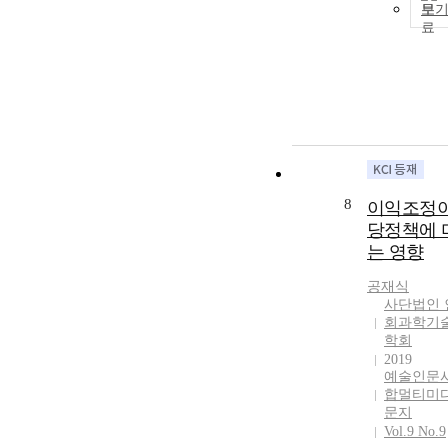
보
the dominant
shareholder of 
family compa
emphasizes th
reputation of t
family and pur
long-term valu
management, s
short-term real
earnings mana
8
이익조정이
does not affect
당정책에 
entire cash flo
는 영향
study shows th
real earnings
공재식
management w
사단법인 
found in Kore
회과학기
family compan
학회
before the
2019
introduction o
예술인문
IFRS, but the r
합멀티미
earnings mana
문지
increased
Vol.9 No.9