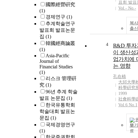
표회 발표
國際經營硏究
Vol.- No.-
(1)
경제연구
(1)
복사
추계학술연구
출
발표회 발표논문
집
(1)
韓國經商論叢
4
R&D 투
(1)
이 생산성
Asia-Pacific
업가치에 
Journal of
는 영향
Financial Studies
(1)
孔在植
리스크 管理硏
大邱大學校
究
(1)
科學硏究
96년 추계 학술
1999
발표 논문집
(1)
社會科學
한국유통학회
Vol.6 No.1
학술대회 발표논
문집
(1)
국제경영연구
보
(1)
한국증권학회