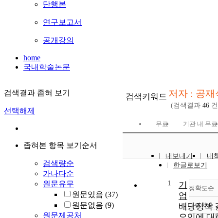
단행본
연구보고서
공개강의
home
국내학술논문
저자 : 공재
검색결과 좁혀 보기
검색키워드
(검색결과
46
건
선택해제
무료
기관 내 무료
좁혀본 항목 보기순서
내보내기
내
검색량순
한글로보기
가나다순
1
원문유무
기
정확도순
원문있음
(37)
업
원문없음
(9)
배당정책 
내림차순
정
원문제공처
요인에 대