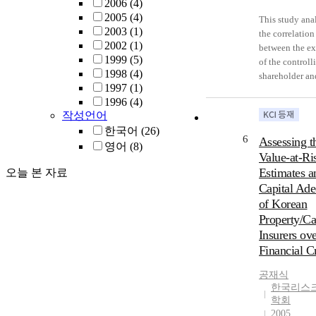
2006
(4)
2005
(4)
This study ana
2003
(1)
the correlation
2002
(1)
between the ex
1999
(5)
of the controll
1998
(4)
shareholder an
1997
(1)
real earnings
1996
(4)
management of
작성언어
Korean family
한국어
(26)
companies by 
6
Assessing t
영어
(8)
the multiple
Value-at-Ri
regression anal
Estimates a
오늘 본 자료
the meantime, 
Capital Ad
western academ
of Korean
there has been 
hypothesis of
Property/Ca
exploitation ef
Insurers ove
and reputation 
Financial Cr
in relation to t
management
공재식
activities of th
한국리스
학회
controlling
2005
shareholder of 