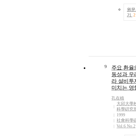
significantly d
the period afte
원문
introduction o
기
2
IFRS. In other 
after 2011, wh
IFRS was mand
Korean listed 
companies inc
real earnings
management v
significantly, 
9
주요 환율
led to exploita
동성과 우
effects that
expropriated t
라 설비투
interests of sma
미치는 영
shareholders o
external invest
孔在植
大邱大學校
companies by
科學硏究
controlling
1999
shareholder ma
社會科學
An analysis of 
Vol.6 No.2
entire sample p
including the 