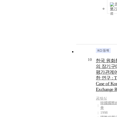
from 2004 to 2
보
the period befo
introduction o
IFRS, and the 
from 2011 to 2
the period afte
introduction o
IFRS, showed 
high level of r
earnings mana
in Korean fami
10
한국 원화
companies. Th
의 장기구
finding confir
평가관계에
Korean family
companies hav
한 연구 : T
implemented a 
Case of Ko
real earnings
Exchange R
management t
pursue private
공재식
韓國國際
interests, resul
會
an exploitation
1998
theory that ev