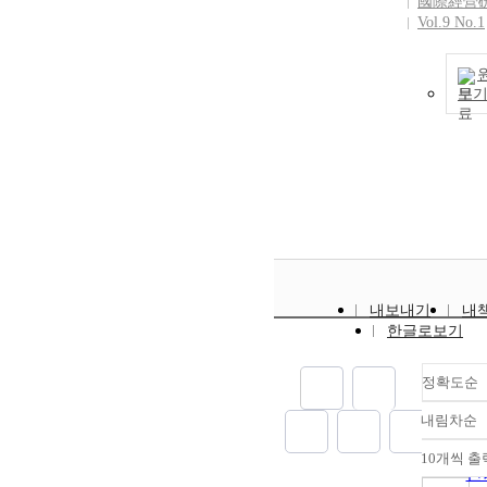
國際經營
exploits the in
Vol.9 No.1
of external inv
보
내보내기
내
한글로보기
정확도순
내림차순
정
순
10개씩 출
내
인