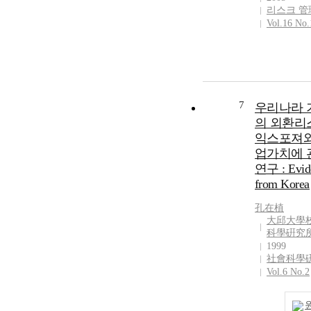
리스크 管
family enterpri
Vol.16 No.
exploitation ef
hypothesis arg
the dominant
shareholder in 
family enterpri
discretionarily
7
우리나라 
changes the ac
의 외환리
sales activities
익스포져와
investment acti
업가치에 
in the manager
position for th
연구 : Evid
private interest
from Korea
owner or his fa
resulting in th
孔在植
大邱大學校
exploitation ef
科學硏究
that takes awa
1999
interests of mi
社會科學
shareholders o
Vol.6 No.2
external invest
The reputation 
hypothesis arg