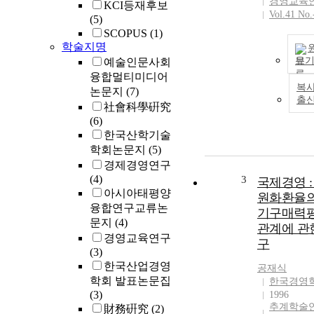
경영교육
KCI등재후보
Vol.41 No.
(5)
SCOPUS
(1)
학술지명
보
예술인문사회
융합멀티미디어
복사
논문지
(7)
출
社會科學硏究
(6)
한국산학기술
학회논문지
(5)
경제경영연구
(4)
3
국제경영 :
아시아태평양
원화환율의
융합연구교류논
기구매력
문지
(4)
관계에 관
경영교육연구
구
(3)
한국산업경영
공재식
학회 발표논문집
한국경영
(3)
1996
추계학술
財務硏究
(2)