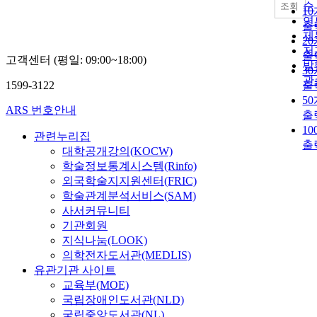
순
조회
1
연
출
제
2
저
출
고객센터 (평일: 09:00~18:00)
발
3
관
1599-3122
출
5
ARS 번호안내
출
1
관련누리집
출
대학공개강의(KOCW)
학술정보통계시스템(Rinfo)
외국학술지지원센터(FRIC)
학술관계분석서비스(SAM)
사서커뮤니티
기관회원
지식나눔(LOOK)
의학전자도서관(MEDLIS)
유관기관 사이트
교육부(MOE)
국립장애인도서관(NLD)
국립중앙도서관(NL)