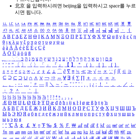
北京 을 입력하시려면
beijing
을 입력하시고 space를 누르
시면 됩니다.
ㅥ
ㅦ
ㅧ
ㅨ
ㅩ
ㅪ
ㅫ
ㅬ
ㅭ
ㅮ
ㅯ
ㅰ
ㅱ
ㅲ
ㅳ
ㅴ
ㅵ
ㅶ
ㅷ
ㅸ
ㅹ
ㅺ
ㅻ
ㅼ
ㅽ
ㅾ
ㅿ
ㆀ
ㆁ
ㆂ
ㆃ
ㆄ
ㆅ
ㆆ
ㆇ
ㆈ
ㆉ
ㆊ
ㆋ
ㆌ
ㆍ
ㆎ
Α
Β
Γ
Δ
Ε
Ζ
Η
Θ
Ι
Κ
Λ
Μ
Ν
Ξ
Ο
Π
Ρ
Σ
Τ
Υ
Φ
Χ
Ψ
Ω
α
β
γ
δ
ε
ζ
η
θ
ι
κ
λ
μ
ν
ξ
ο
π
ρ
σ
τ
υ
φ
χ
ψ
ω
á
à
Á
À
é
è
É
È
ç
Ç
ê
Ä
Ö
Ü
ä
ö
ü
ß
ְ
ֳ
ֲ
ֱ
ָ
ַ
ֵ
ֶ
ִ
ֹ
ּ
ֻ
ׂ
ׁ
ּ
ב
ה
נ
מ
צ
ת
ץ
ש
ד
ג
כ
ע
י
ח
ל
ך
ף
ק
ר
א
ט
ו
ן
ם
פ
‘
’
“
”
〔
〕
〈
〉
「
」
『
』
【
】
＂
（
）
［
］
｛
｝
±
×
÷
≠
≤
≥
∞
∴
♂
♀
∠
⊥
⌒
∂
∇
≡
≒
≪
≫
√
∽
∝
∵
∫
∬
∈
∋
⊆
⊇
⊂
⊃
∪
∩
∧
∨
￢
⇒
⇔
∀
∃
∮
∑
∏
＋
－
＜
＝
＞
、
。
·
‥
…
¨
〃
―
∥
＼
∼
´
～
ˇ
˘
˝
˚
˙
¸
˛
¡
¿
ː
！
＇
，
．
／
：
；
？
＾
＿
｀
｜
½
⅓
⅔
¼
¾
⅛
⅜
⅝
⅞
¹
²
³
⁴
ⁿ
₁
₂
₃
₄
Æ
Ð
Ħ
Ĳ
Ł
Ø
Œ
Þ
Ŧ
Ŋ
æ
đ
ð
ħ
ı
ĳ
ĸ
ŀ
ł
ø
œ
ß
þ
ŧ
ŋ
ŉ
А
Б
В
Г
Д
Е
Ё
Ж
З
И
Й
К
Л
М
Н
О
П
Р
С
Т
У
Ф
Х
Ц
Ч
Ш
Щ
Ъ
Ы
Ь
Э
Ю
Я
а
б
в
г
д
е
ё
ж
з
и
й
к
л
м
н
о
п
р
с
т
у
ф
х
ц
ч
ш
щ
ъ
ы
ь
э
ю
я
′
″
℃
Å
￠
￡
￥
¤
℉
‰
＄
％
Ｆ
￦
㎕
㎖
㎗
ℓ
㎘
㏄
㎣
㎤
㎥
㎦
㎙
㎚
㎛
㎜
㎝
㎞
㎟
㎠
㎡
㎢
㏊
㎍
㎎
㎏
㏏
㎈
㎉
㏈
㎧
㎨
㎰
㎱
㎲
㎳
㎴
㎵
㎶
㎷
㎸
㎹
㎀
㎁
㎂
㎃
㎄
㎺
㎻
㎽
㎾
㎿
㎐
㎑