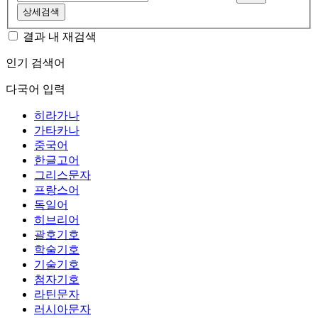
상세검색
결과 내 재검색
인기 검색어
다국어 입력
히라가나
가타카나
중국어
한글고어
그리스문자
프랑스어
독일어
히브리어
괄호기호
학술기호
기술기호
첨자기호
라틴문자
러시아문자