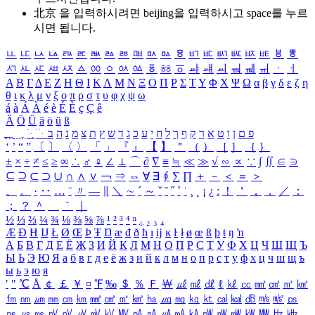
北京 을 입력하시려면
beijing
을 입력하시고 space를 누르
시면 됩니다.
ㅥ
ㅦ
ㅧ
ㅨ
ㅩ
ㅪ
ㅫ
ㅬ
ㅭ
ㅮ
ㅯ
ㅰ
ㅱ
ㅲ
ㅳ
ㅴ
ㅵ
ㅶ
ㅷ
ㅸ
ㅹ
ㅺ
ㅻ
ㅼ
ㅽ
ㅾ
ㅿ
ㆀ
ㆁ
ㆂ
ㆃ
ㆄ
ㆅ
ㆆ
ㆇ
ㆈ
ㆉ
ㆊ
ㆋ
ㆌ
ㆍ
ㆎ
Α
Β
Γ
Δ
Ε
Ζ
Η
Θ
Ι
Κ
Λ
Μ
Ν
Ξ
Ο
Π
Ρ
Σ
Τ
Υ
Φ
Χ
Ψ
Ω
α
β
γ
δ
ε
ζ
η
θ
ι
κ
λ
μ
ν
ξ
ο
π
ρ
σ
τ
υ
φ
χ
ψ
ω
á
à
Á
À
é
è
É
È
ç
Ç
ê
Ä
Ö
Ü
ä
ö
ü
ß
ְ
ֳ
ֲ
ֱ
ָ
ַ
ֵ
ֶ
ִ
ֹ
ּ
ֻ
ׂ
ׁ
ּ
ב
ה
נ
מ
צ
ת
ץ
ש
ד
ג
כ
ע
י
ח
ל
ך
ף
ק
ר
א
ט
ו
ן
ם
פ
‘
’
“
”
〔
〕
〈
〉
「
」
『
』
【
】
＂
（
）
［
］
｛
｝
±
×
÷
≠
≤
≥
∞
∴
♂
♀
∠
⊥
⌒
∂
∇
≡
≒
≪
≫
√
∽
∝
∵
∫
∬
∈
∋
⊆
⊇
⊂
⊃
∪
∩
∧
∨
￢
⇒
⇔
∀
∃
∮
∑
∏
＋
－
＜
＝
＞
、
。
·
‥
…
¨
〃
―
∥
＼
∼
´
～
ˇ
˘
˝
˚
˙
¸
˛
¡
¿
ː
！
＇
，
．
／
：
；
？
＾
＿
｀
｜
½
⅓
⅔
¼
¾
⅛
⅜
⅝
⅞
¹
²
³
⁴
ⁿ
₁
₂
₃
₄
Æ
Ð
Ħ
Ĳ
Ł
Ø
Œ
Þ
Ŧ
Ŋ
æ
đ
ð
ħ
ı
ĳ
ĸ
ŀ
ł
ø
œ
ß
þ
ŧ
ŋ
ŉ
А
Б
В
Г
Д
Е
Ё
Ж
З
И
Й
К
Л
М
Н
О
П
Р
С
Т
У
Ф
Х
Ц
Ч
Ш
Щ
Ъ
Ы
Ь
Э
Ю
Я
а
б
в
г
д
е
ё
ж
з
и
й
к
л
м
н
о
п
р
с
т
у
ф
х
ц
ч
ш
щ
ъ
ы
ь
э
ю
я
′
″
℃
Å
￠
￡
￥
¤
℉
‰
＄
％
Ｆ
￦
㎕
㎖
㎗
ℓ
㎘
㏄
㎣
㎤
㎥
㎦
㎙
㎚
㎛
㎜
㎝
㎞
㎟
㎠
㎡
㎢
㏊
㎍
㎎
㎏
㏏
㎈
㎉
㏈
㎧
㎨
㎰
㎱
㎲
㎳
㎴
㎵
㎶
㎷
㎸
㎹
㎀
㎁
㎂
㎃
㎄
㎺
㎻
㎽
㎾
㎿
㎐
㎑