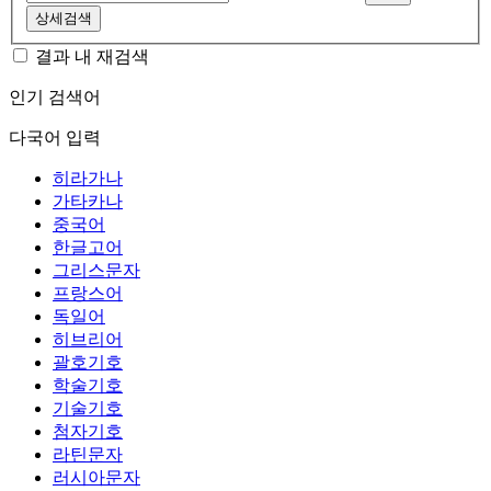
상세검색
결과 내 재검색
인기 검색어
다국어 입력
히라가나
가타카나
중국어
한글고어
그리스문자
프랑스어
독일어
히브리어
괄호기호
학술기호
기술기호
첨자기호
라틴문자
러시아문자