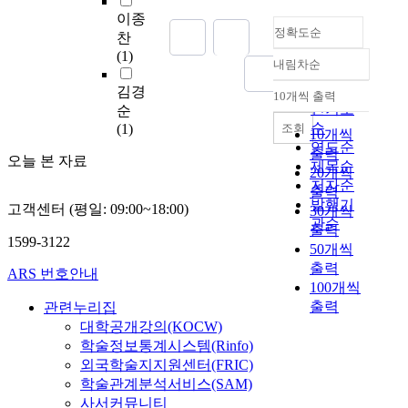
this regard, this study
a
이종
is aiming at finding
정확도순
n
찬
out what type of
y
(1)
education enhances
내림차순
정확도
i
the school performance
순
n
김경
and the motivation of
10개씩 출력
내림차순
인기도
d
순
learning retarded
u
순
조회
(1)
students by
10개씩
s
investigating the
연도순
출력
오늘 본 자료
t
difference between
제목순
20개씩
r
small group learning
저자순
출력
i
and large group
발행기
고객센터 (평일: 09:00~18:00)
30개씩
a
learning. 3. Subject of
관순
출력
l
the Study 2 retarded
1599-3122
50개씩
f
classes of the 8th grade
출력
a
ARS 번호안내
of B Junior High
100개씩
c
School consisted of
출력
관련누리집
i
retarded students
대학공개강의(KOCW)
l
selected by Che
학술정보통계시스템(Rinfo)
i
previous year's record
t
외국학술지지원센터(FRIC)
were selected as the
i
학술관계분석서비스(SAM)
subject of this study. 4.
e
Method of the Study A
사서커뮤니티