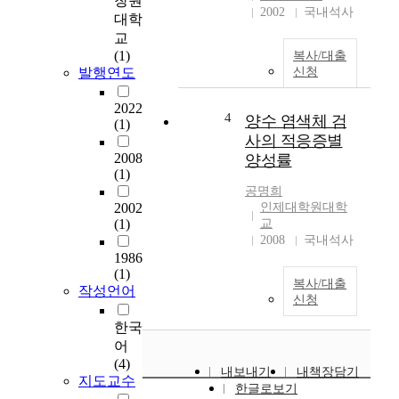
창원
z
achieving satisfactory
2002
국내석사
대학
a
educational results
교
t
comparable to normal
(1)
복사/대출
i
students' results. 2.
발행연도
신청
o
Purpose of the Study
n
Attitude of retarded
2022
h
students, along with
4
양수 염색체 검
(1)
a
misconduct of problem
사의 적응증별
s
students form one of
2008
양성률
l
the most important
(1)
e
tasks for school
공명희
d
education.
2002
인제대학원대학
t
Considering that the
(1)
교
o
problem of retarded
2008
국내석사
b
1986
students has to be
(1)
u
solved by school
복사/대출
작성언어
i
teachers, the affect of
신청
l
the guidance of school
한국
d
teachers and the affect
i
어
of their attitude on
n
(4)
education and children
내보내기
내책장담기
지도교수
g
is very important. In
한글로보기
m