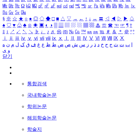
㎒
㎓
㎔
Ω
㏀
㏁
㎊
㎋
㎌
㏖
㏅
㎭
㎮
㎯
㏛
㎩
㎪
㎫
㎬
㏝
㏐
㏓
㏃
㏉
㏜
㏆
§
※
☆
★
○
●
◎
◇
◆
□
■
△
▽
→
←
↑
↓
↔
〓
◁
◀
▷
▶
♤
♠
♡
♥
♧
♣
⊙
◈
▣
◐
◑
▒
▤
▥
▨
▧
▦
▩
♨
☏
☎
☜
☞
¶
†
‡
↕
↗
↙
↖
↘
♭
♩
♪
♬
㉿
㈜
№
㏇
™
㏂
㏘
℡
＃
＆
＊
＠
ª
º
ⅰ
ⅱ
ⅲ
ⅳ
ⅴ
ⅵ
ⅶ
ⅷ
ⅸ
ⅹ
Ⅰ
Ⅱ
Ⅲ
Ⅳ
Ⅴ
Ⅵ
Ⅶ
Ⅷ
Ⅸ
Ⅹ
ا
ب
ت
ث
ج
ح
خ
د
ذ
ر
ز
س
ش
ص
ض
ط
ظ
ع
غ
ف
ق
ک
ل
م
ن
ه
و
ی
닫기
통합검색
국내학술논문
학위논문
해외학술논문
학술지