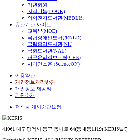
s
review was made on
기관회원
o
the previous research
지식나눔(LOOK)
v
on learning retarded
의학전자도서관(MEDLIS)
e
students. Two classes
유관기관 사이트
r
of identical I.Q
교육부(MOE)
t
distribution were
국립장애인도서관(NLD)
h
selected while one was
국립중앙도서관(NL)
e
used as experimental
국회도서관(NAL)
p
group and the other
연구윤리정보포털(CRE)
a
was used as control
사이언스온 (ScienceON)
s
group. The
t
experimental group
이용약관
d
was regrouped as small
개인정보처리방침
e
groups, giving each
개인정보 재동의
c
group an opportunity
기관소개
a
for previous discussion
d
before the school
저작물 게시중단요청
e
hours, while the
s
control group, as a
.
large group, was given
H
41061 대구광역시 동구 동내로 64(동내동1119) KERIS빌딩
identical learning
o
session to the group