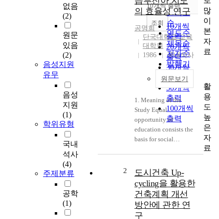
습부진아 지도
로
순
없음
10개씩 출력
내림차순
많
의 효율성 연구
인기도
(2)
이
순
조회
10개씩
공명희
본
연도순
원문
출력
단국대학교 교육
자
제목순
있음
대학원
20개씩
료
저자순
(2)
1986
국내석사
출력
발행기
음성지원
30개씩
관순
유무
출력
원문보기
활
50개씩
음성
용
출력
1. Meaning of the
지원
도
100개씩
Study Equal
(1)
높
출력
opportunity of
학위유형
은
education consists the
자
basis for social
국내
료
equality and
석사
realization of justice
(4)
society. One of the
2
도시건축 Up-
주제분류
most difficult problems
cycling을 활용한
in school education is
공학
건축계획 개선
how all the
(1)
방안에 관한 연
participating students
구
achieve full learning, It