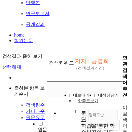
단행본
연구보고서
공개강의
home
학위논문
검색결과 좁혀 보기
연
저자 : 공명희
검색키워드
관
선택해제
(검색결과
4
건)
검
색
어
좁혀본 항목 보
추
기순서
천
내보내기
내책장담기
한글로보기
검색량순
이
가나다순
1
분
검
정확도순
원문유무
단
색
학습을 통한 학
내림차순
어
정확도
원문