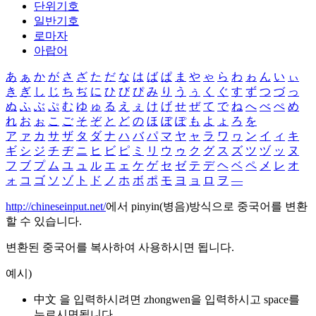
단위기호
일반기호
로마자
아랍어
あ
ぁ
か
が
さ
ざ
た
だ
な
は
ば
ぱ
ま
や
ゃ
ら
わ
ゎ
ん
い
ぃ
き
ぎ
し
じ
ち
ぢ
に
ひ
び
ぴ
み
り
う
ぅ
く
ぐ
す
ず
つ
づ
っ
ぬ
ふ
ぶ
ぷ
む
ゆ
ゅ
る
え
ぇ
け
げ
せ
ぜ
て
で
ね
へ
べ
ぺ
め
れ
お
ぉ
こ
ご
そ
ぞ
と
ど
の
ほ
ぼ
ぽ
も
よ
ょ
ろ
を
ア
ァ
カ
サ
ザ
タ
ダ
ナ
ハ
バ
パ
マ
ヤ
ャ
ラ
ワ
ヮ
ン
イ
ィ
キ
ギ
シ
ジ
チ
ヂ
ニ
ヒ
ビ
ピ
ミ
リ
ウ
ゥ
ク
グ
ス
ズ
ツ
ヅ
ッ
ヌ
フ
ブ
プ
ム
ユ
ュ
ル
エ
ェ
ケ
ゲ
セ
ゼ
テ
デ
ヘ
ベ
ペ
メ
レ
オ
ォ
コ
ゴ
ソ
ゾ
ト
ド
ノ
ホ
ボ
ポ
モ
ヨ
ョ
ロ
ヲ
―
http://chineseinput.net/
에서 pinyin(병음)방식으로 중국어를 변환
할 수 있습니다.
변환된 중국어를 복사하여 사용하시면 됩니다.
예시)
中文 을 입력하시려면
zhongwen
을 입력하시고 space를
누르시면됩니다.