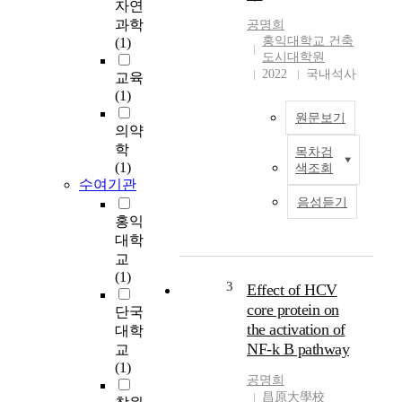
자연
is admitted that only
과학
공명희
1/3 of students
홍익대학교 건축
(1)
accomplish so called
도시대학원
full learning whereas
2022
국내석사
교육
the rest of students
(1)
achieve only limited
원문보기
learning. In terms of
의약
learning capability,
학
목차검
T
there are individual
(1)
색조회
h
differences, including
수여기관
e
retarded learers.
음성듣기
i
However, efficient
홍익
n
learning can also be
대학
d
provided to these
교
u
students provided
(1)
s
proper development of
3
Effect of HCV
t
special learning
core protein on
단국
r
programs for efficient
the activation of
대학
i
learning, etc. In other
NF-k B pathway
교
a
words, Provision of
(1)
l
educational help can
공명희
i
aid retarded students in
昌原大學校